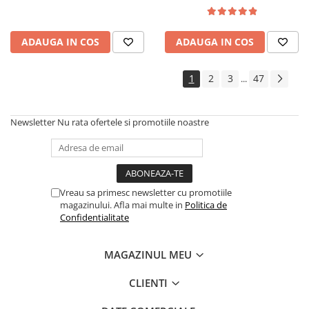
lemn masiv, cu role, 6
persoane, 160x96x80 cm, fag
ADAUGA IN COS
ADAUGA IN COS
1
2
3
47
...
Newsletter
Nu rata ofertele si promotiile noastre
Vreau sa primesc newsletter cu promotiile
magazinului. Afla mai multe in
Politica de
Confidentialitate
MAGAZINUL MEU
CLIENTI