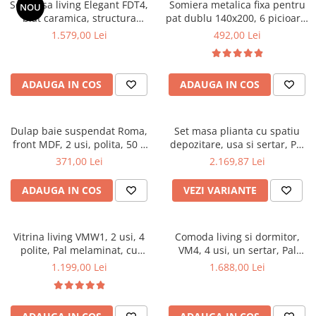
Set masa living Elegant FDT4,
Somiera metalica fixa pentru
NOU
Mese gradinita
blat caramica, structura
pat dublu 140x200, 6 picioare,
metalica, 140x80x75 cm,
32 lamele lemn fag, benzi
1.579,00 Lei
492,00 Lei
Scaune gradinita
alb/maro si 6 scaune Doina
textile, suport saltea ferm,
Set mese si scaune gradinita
FDC2, tapiterie catifea, 90 kg,
negru
bej
Mobilier copii
ADAUGA IN COS
ADAUGA IN COS
Mobila camera copii
Scaune birou pentru copii
Dulap baie suspendat Roma,
Set masa plianta cu spatiu
Saltele patuturi copii
front MDF, 2 usi, polita, 50 x
depozitare, usa si sertar, Pal
Paturi copii
68 cm, alb
Melaminat, 160x96x80 cm si 6
371,00 Lei
2.169,87 Lei
Masa si scaune gradinita
scaune pliante lemn, tapitate
cu piele ecologica, nuc
Seturi comode living si dormitor
ADAUGA IN COS
VEZI VARIANTE
Vitrina living VMW1, 2 usi, 4
Comoda living si dormitor,
polite, Pal melaminat, cu
VM4, 4 usi, un sertar, Pal
insertii MDF, Nuc
melaminat, cu insertii MDF,
1.199,00 Lei
1.688,00 Lei
Nuc