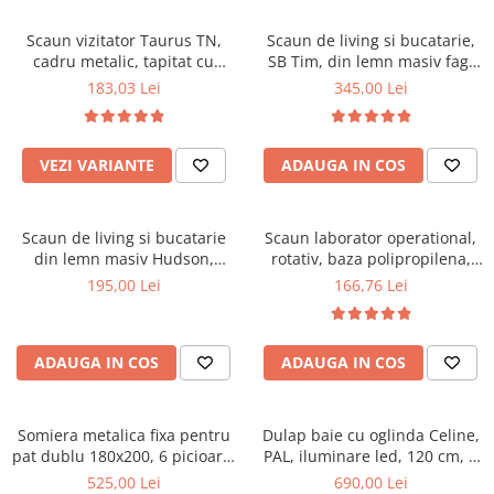
Scaune pliante
Saltele Pocket
Noptiere
Scaune birou
Saltele cu arcuri impachetate
Scaun vizitator Taurus TN,
Scaun de living si bucatarie,
Paturi
cadru metalic, tapitat cu
SB Tim, din lemn masiv fag,
individual
Scaune profesionale
Seturi de pat si saltea
stofa, stivuibil, 120 kg, negru
tapiterie stofa, lacuit, 120 kg,
183,03 Lei
345,00 Lei
Saltele Memory Pocket
Masute de toaleta
Scaune Lemn
96x43x40 cm, Alb/Rosu
Saltele Memory Foam
Mobilier living
Scaune birou copii
Saltele Memory Pocket
Scaune pentru living
VEZI VARIANTE
ADAUGA IN COS
Scaune resigilate
Saltele cu plasa arcuri
Seturi comode living si vitrine
Scaune gradinita
Saltele cu spuma
Mobila living
Scaun de living si bucatarie
Scaun laborator operational,
Saltele cu spuma
Scaune conferinta
Comode living
din lemn masiv Hudson,
rotativ, baza polipropilena,
Saltele cu spuma poliuretanica
Scaune terasa si outdoor
Set mese plus scaune
tapiterie stofa,100 kg,
piele ecologica, inaltime
195,00 Lei
166,76 Lei
94x50x42 cm, nuc/maro
ajustabila, 100 kg, negru
Saltele Latex
Mobilier birou
Saltele Memory
Scaune ergonomice
Saltele 140x200
ADAUGA IN COS
ADAUGA IN COS
Etajere Birou
Saltele 160x200
Dulap birou
Birouri
Saltele 180x200
Somiera metalica fixa pentru
Dulap baie cu oglinda Celine,
Scaune pentru birou
pat dublu 180x200, 6 picioare,
PAL, iluminare led, 120 cm, 3
Top saltele
32 lamele lemn fag, benzi
usi, 3 rafturi, soft close, alb
525,00 Lei
690,00 Lei
Scaune pentru vizitatori