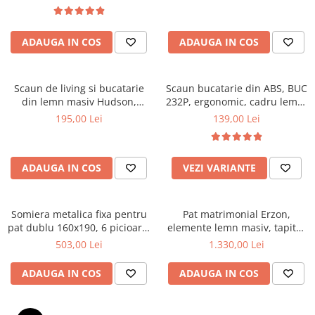
Top saltele 5 cm
textile, suport saltea ferm,
Scaune manager
negru
Top saltele 10 cm
Mobilier bucatarie
Top saltele memory 5 cm
ADAUGA IN COS
ADAUGA IN COS
Mese bucatarie
Top saltele MemoHR 6.5 cm
Scaune pentru bucatarie
Saltele ieftine
Mobila bucatarie
Scaun de living si bucatarie
Scaun bucatarie din ABS, BUC
Saltele cu plasa de arcuri
din lemn masiv Hudson,
232P, ergonomic, cadru lemn,
Seturi mese si scaune bucatarie
Saltele cu spuma
tapiterie stofa,100 kg,
100 kg
195,00 Lei
139,00 Lei
Mobilier hol
94x50x42 cm, alb/gri
Mobila hol
Suporturi si rafturi pantofi
ADAUGA IN COS
VEZI VARIANTE
Portmantouri
Pantofare
Somiera metalica fixa pentru
Pat matrimonial Erzon,
Seturi mobilier hol
pat dublu 160x190, 6 picioare,
elemente lemn masiv, tapitat
Stender haine
30 lamele lemn fag, benzi
cu stofa, cu somiera,140x200
503,00 Lei
1.330,00 Lei
textile, suport saltea ferm,
cm, gri
Suport pentru umerase
negru
ADAUGA IN COS
ADAUGA IN COS
Etajere
Cuiere
Mobilier gradinita