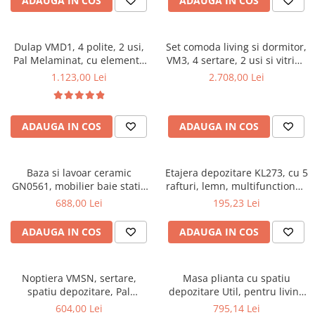
ADAUGA IN COS
ADAUGA IN COS
Dulap VMD1, 4 polite, 2 usi,
Set comoda living si dormitor,
Pal Melaminat, cu elemente
VM3, 4 sertare, 2 usi si vitrina
din MDF, Nuc
suprapozabila VMN4, 2 usi, 2
1.123,00 Lei
2.708,00 Lei
polite, Pal melaminat, cu
insertii MDF, Nuc
ADAUGA IN COS
ADAUGA IN COS
Baza si lavoar ceramic
Etajera depozitare KL273, cu 5
GN0561, mobilier baie stativ
rafturi, lemn, multifunctional,
50 cm, front MDF, 2 usi, 2
natur
688,00 Lei
195,23 Lei
rafturi, picioare cromate
reglabile, alb/antracit
ADAUGA IN COS
ADAUGA IN COS
Noptiera VMSN, sertare,
Masa plianta cu spatiu
spatiu depozitare, Pal
depozitare Util, pentru living
Melaminat, insertii MDF, Nuc
si bucatarie, PAL, structura
604,00 Lei
795,14 Lei