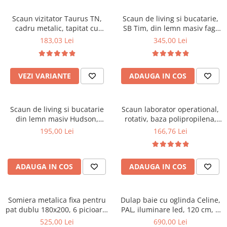
Scaune pliante
Saltele Pocket
Noptiere
Scaune birou
Saltele cu arcuri impachetate
Scaun vizitator Taurus TN,
Scaun de living si bucatarie,
Paturi
cadru metalic, tapitat cu
SB Tim, din lemn masiv fag,
individual
Scaune profesionale
Seturi de pat si saltea
stofa, stivuibil, 120 kg, negru
tapiterie stofa, lacuit, 120 kg,
183,03 Lei
345,00 Lei
Saltele Memory Pocket
Masute de toaleta
Scaune Lemn
96x43x40 cm, Alb/Rosu
Saltele Memory Foam
Mobilier living
Scaune birou copii
Saltele Memory Pocket
Scaune pentru living
VEZI VARIANTE
ADAUGA IN COS
Scaune resigilate
Saltele cu plasa arcuri
Seturi comode living si vitrine
Scaune gradinita
Saltele cu spuma
Mobila living
Scaun de living si bucatarie
Scaun laborator operational,
Saltele cu spuma
Scaune conferinta
Comode living
din lemn masiv Hudson,
rotativ, baza polipropilena,
Saltele cu spuma poliuretanica
Scaune terasa si outdoor
Set mese plus scaune
tapiterie stofa,100 kg,
piele ecologica, inaltime
195,00 Lei
166,76 Lei
94x50x42 cm, nuc/maro
ajustabila, 100 kg, negru
Saltele Latex
Mobilier birou
Saltele Memory
Scaune ergonomice
Saltele 140x200
ADAUGA IN COS
ADAUGA IN COS
Etajere Birou
Saltele 160x200
Dulap birou
Birouri
Saltele 180x200
Somiera metalica fixa pentru
Dulap baie cu oglinda Celine,
Scaune pentru birou
pat dublu 180x200, 6 picioare,
PAL, iluminare led, 120 cm, 3
Top saltele
32 lamele lemn fag, benzi
usi, 3 rafturi, soft close, alb
525,00 Lei
690,00 Lei
Scaune pentru vizitatori