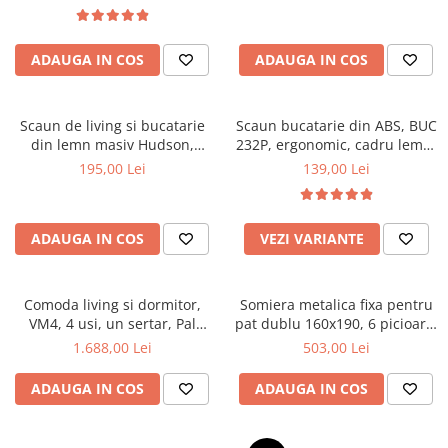
Top saltele 5 cm
textile, suport saltea ferm,
Scaune manager
negru
Top saltele 10 cm
Mobilier bucatarie
Top saltele memory 5 cm
ADAUGA IN COS
ADAUGA IN COS
Mese bucatarie
Top saltele MemoHR 6.5 cm
Scaune pentru bucatarie
Saltele ieftine
Mobila bucatarie
Scaun de living si bucatarie
Scaun bucatarie din ABS, BUC
Saltele cu plasa de arcuri
din lemn masiv Hudson,
232P, ergonomic, cadru lemn,
Seturi mese si scaune bucatarie
Saltele cu spuma
tapiterie stofa,100 kg,
100 kg
195,00 Lei
139,00 Lei
Mobilier hol
94x50x42 cm, alb/gri
Mobila hol
Suporturi si rafturi pantofi
ADAUGA IN COS
VEZI VARIANTE
Portmantouri
Pantofare
Comoda living si dormitor,
Somiera metalica fixa pentru
Seturi mobilier hol
VM4, 4 usi, un sertar, Pal
pat dublu 160x190, 6 picioare,
Stender haine
melaminat, cu insertii MDF,
30 lamele lemn fag, benzi
1.688,00 Lei
503,00 Lei
Nuc
textile, suport saltea ferm,
Suport pentru umerase
negru
ADAUGA IN COS
ADAUGA IN COS
Etajere
Cuiere
Mobilier gradinita