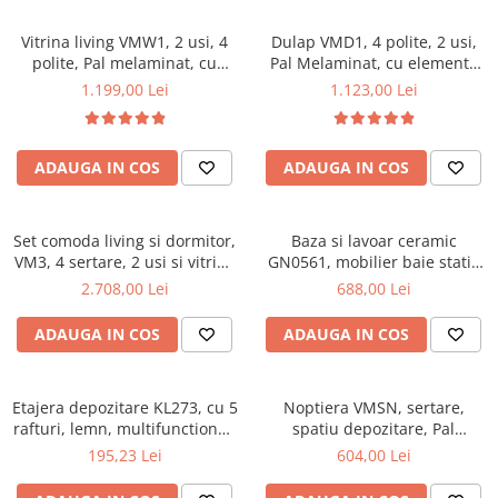
Vitrina living VMW1, 2 usi, 4
Dulap VMD1, 4 polite, 2 usi,
polite, Pal melaminat, cu
Pal Melaminat, cu elemente
insertii MDF, Nuc
din MDF, Nuc
1.199,00 Lei
1.123,00 Lei
ADAUGA IN COS
ADAUGA IN COS
Set comoda living si dormitor,
Baza si lavoar ceramic
VM3, 4 sertare, 2 usi si vitrina
GN0561, mobilier baie stativ
suprapozabila VMN4, 2 usi, 2
50 cm, front MDF, 2 usi, 2
2.708,00 Lei
688,00 Lei
polite, Pal melaminat, cu
rafturi, picioare cromate
insertii MDF, Nuc
reglabile, alb/antracit
ADAUGA IN COS
ADAUGA IN COS
Etajera depozitare KL273, cu 5
Noptiera VMSN, sertare,
rafturi, lemn, multifunctional,
spatiu depozitare, Pal
natur
Melaminat, insertii MDF, Nuc
195,23 Lei
604,00 Lei