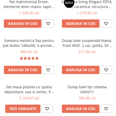
Pat matrimonial Erzon,
Set masa living Elegant FDT4,
NOU
elemente lemn masiv, tapitat
Mese gradinita
blat caramica, structura
cu stofa, cu somiera,140x200
metalica, 140x80x75 cm,
1.330,00 Lei
1.579,00 Lei
Scaune gradinita
cm, gri
alb/maro si 6 scaune Doina
Set mese si scaune gradinita
FDC2, tapiterie catifea, 90 kg,
ADAUGA IN COS
ADAUGA IN COS
bej
Mobilier copii
Mobila camera copii
Somiera metalica fixa pentru
Dulap baie suspendat Roma,
Scaune birou pentru copii
pat dublu 140x200, 6 picioare,
front MDF, 2 usi, polita, 50 x
Saltele patuturi copii
32 lamele lemn fag, benzi
68 cm, alb
492,00 Lei
371,00 Lei
Paturi copii
textile, suport saltea ferm,
negru
Masa si scaune gradinita
Seturi comode living si dormitor
ADAUGA IN COS
ADAUGA IN COS
Set masa plianta cu spatiu
Dulap baie tip coloana
depozitare, usa si sertar, Pal
GN0211
Melaminat, 160x96x80 cm si 6
2.169,87 Lei
785,00 Lei
scaune pliante lemn, tapitate
cu piele ecologica, nuc
VEZI VARIANTE
ADAUGA IN COS