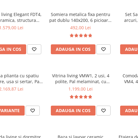
living Elegant FDT4,
Somiera metalica fixa pentru
Set Sa
aramica, structura
pat dublu 140x200, 6 picioare,
arcuri
ca, 140x80x75 cm,
32 lamele lemn fag, benzi
Sofia, 9
1.579,00 Lei
492,00 Lei
o si 6 scaune Doina
textile, suport saltea ferm,
medie, 
iterie catifea, 90 kg,
negru
Bonell, f
bej
aerisire 
A IN COS
ADAUGA IN COS
ADAU
perna mat
a plianta cu spatiu
Vitrina living VMW1, 2 usi, 4
Comoda 
e, usa si sertar, Pal
polite, Pal melaminat, cu
VM4, 4 
t, 160x96x80 cm si 6
insertii MDF, Nuc
melamin
2.169,87 Lei
1.199,00 Lei
iante lemn, tapitate
ele ecologica, nuc
VARIANTE
ADAUGA IN COS
ADAU
a living si dormitor,
Baza si lavoar ceramic
Etajera d