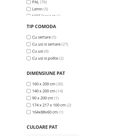
PAL
(76)
Lemn
(5)
MDF laminat
(1)
MDF si ratan sintetic
(1)
TIP COMODA
MDF furniruit
(2)
Ceramica
Cu sertare
(15)
(5)
Cu usi si sertare
(27)
Cu usi
(8)
Cu usi si polite
(2)
DIMENSIUNE PAT
160 x 200 cm
(30)
140 x 200 cm
(14)
90 x 200 cm
(1)
174 x 217 x 100 cm
(2)
164x88x60 cm
(1)
CULOARE PAT