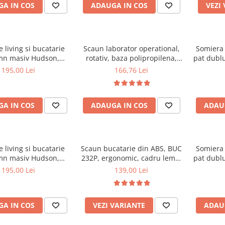
A IN COS
ADAUGA IN COS
VEZI
 living si bucatarie
Scaun laborator operational,
Somiera 
mn masiv Hudson,
rotativ, baza polipropilena,
pat dublu
erie stofa,100 kg,
piele ecologica, inaltime
32 lam
195,00 Lei
166,76 Lei
x42 cm, nuc/maro
ajustabila, 100 kg, negru
textile
A IN COS
ADAUGA IN COS
ADAU
 living si bucatarie
Scaun bucatarie din ABS, BUC
Somiera 
mn masiv Hudson,
232P, ergonomic, cadru lemn,
pat dublu
erie stofa,100 kg,
100 kg
30 lam
195,00 Lei
139,00 Lei
0x42 cm, alb/gri
textile
A IN COS
VEZI VARIANTE
ADAU