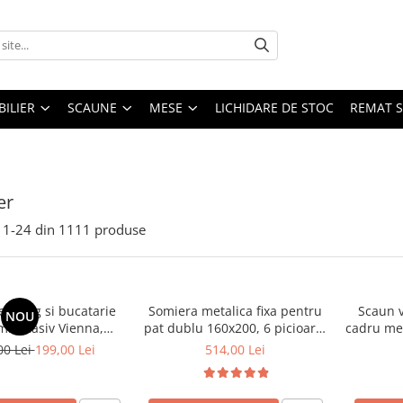
ILIER
SCAUNE
MESE
LICHIDARE DE STOC
REMAT S
er
1-
24
din
1111
produse
 living si bucatarie
Somiera metalica fixa pentru
Scaun v
NOU
emn masiv Vienna,
pat dublu 160x200, 6 picioare,
cadru met
erie stofa,100 kg,
32 lamele lemn fag, benzi
stivu
00 Lei
199,00 Lei
514,00 Lei
9x40 cm, nuc/bej
textile, suport saltea ferm,
negru