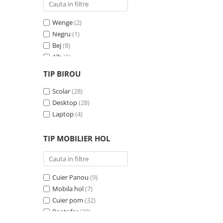
Wenge
(2)
Negru
(1)
Bej
(8)
Alb
(1)
Gri
(24)
TIP BIROU
Negru - Cires
(3)
Crem
Scolar
(7)
(28)
Albastru
Desktop
(1)
(28)
Pin
Laptop
(1)
(4)
Antracit
(1)
TIP MOBILIER HOL
Cuier Panou
(9)
Mobila hol
(7)
Cuier pom
(32)
Pantofar
(30)