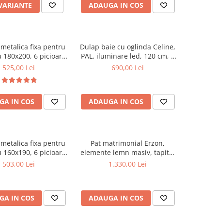
 VARIANTE
ADAUGA IN COS
metalica fixa pentru
Dulap baie cu oglinda Celine,
 180x200, 6 picioare,
PAL, iluminare led, 120 cm, 3
ele lemn fag, benzi
usi, 3 rafturi, soft close, alb
525,00 Lei
690,00 Lei
, suport saltea ferm,
negru
GA IN COS
ADAUGA IN COS
metalica fixa pentru
Pat matrimonial Erzon,
 160x190, 6 picioare,
elemente lemn masiv, tapitat
ele lemn fag, benzi
cu stofa, cu somiera,140x200
503,00 Lei
1.330,00 Lei
, suport saltea ferm,
cm, gri
negru
GA IN COS
ADAUGA IN COS