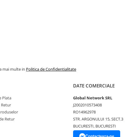
la mai multe in
Politica de Confidentialitate
DATE COMERCIALE
 Plata
Global Network SRL
e Retur
J2002010573408
Produselor
RO14962978
de Retur
STR. ARGONULUI 15, SECT.3
BUCURESTI, BUCURESTI
Contacteaza-ne