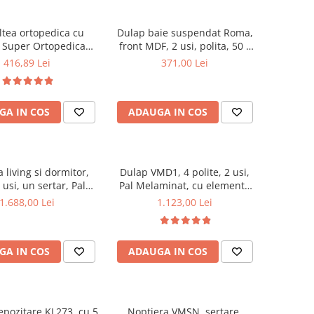
ltea ortopedica cu
Dulap baie suspendat Roma,
, Super Ortopedica
front MDF, 2 usi, polita, 50 x
0x200x20cm, fermitate
68 cm, alb
416,89 Lei
371,00 Lei
cu plasa arcuri tip
ata vara-iarna, sistem
cu butoni, Saltex plus
GA IN COS
ADAUGA IN COS
lasata, antialergica,
50x70cm
living si dormitor,
Dulap VMD1, 4 polite, 2 usi,
usi, un sertar, Pal
Pal Melaminat, cu elemente
at, cu insertii MDF,
din MDF, Nuc
1.688,00 Lei
1.123,00 Lei
Nuc
GA IN COS
ADAUGA IN COS
epozitare KL273, cu 5
Noptiera VMSN, sertare,