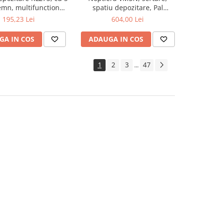
lemn, multifunctional,
spatiu depozitare, Pal
natur
Melaminat, insertii MDF, Nuc
195,23 Lei
604,00 Lei
GA IN COS
ADAUGA IN COS
1
2
3
47
...