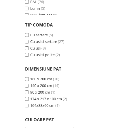
PAL
(76)
Lemn
(5)
MDF laminat
(1)
MDF si ratan sintetic
(1)
TIP COMODA
MDF furniruit
(2)
Ceramica
Cu sertare
(15)
(5)
Cu usi si sertare
(27)
Cu usi
(8)
Cu usi si polite
(2)
DIMENSIUNE PAT
160 x 200 cm
(30)
140 x 200 cm
(14)
90 x 200 cm
(1)
174 x 217 x 100 cm
(2)
164x88x60 cm
(1)
CULOARE PAT