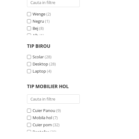
Wenge
(2)
Negru
(1)
Bej
(8)
Alb
(1)
Gri
(24)
TIP BIROU
Negru - Cires
(3)
Crem
Scolar
(7)
(28)
Albastru
Desktop
(1)
(28)
Pin
Laptop
(1)
(4)
Antracit
(1)
TIP MOBILIER HOL
Cuier Panou
(9)
Mobila hol
(7)
Cuier pom
(32)
Pantofar
(30)