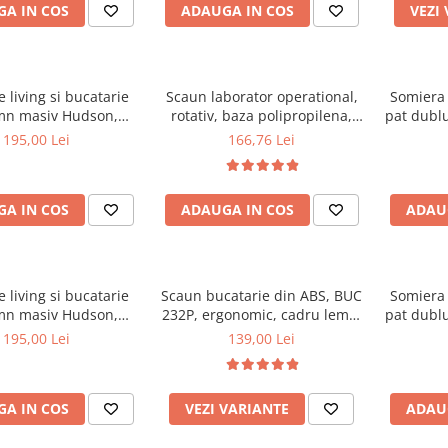
A IN COS
ADAUGA IN COS
VEZI
 living si bucatarie
Scaun laborator operational,
Somiera 
mn masiv Hudson,
rotativ, baza polipropilena,
pat dublu
erie stofa,100 kg,
piele ecologica, inaltime
32 lam
195,00 Lei
166,76 Lei
x42 cm, nuc/maro
ajustabila, 100 kg, negru
textile
A IN COS
ADAUGA IN COS
ADAU
 living si bucatarie
Scaun bucatarie din ABS, BUC
Somiera 
mn masiv Hudson,
232P, ergonomic, cadru lemn,
pat dublu
erie stofa,100 kg,
100 kg
30 lam
195,00 Lei
139,00 Lei
0x42 cm, alb/gri
textile
A IN COS
VEZI VARIANTE
ADAU