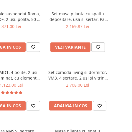
aie suspendat Roma,
Set masa plianta cu spatiu
F, 2 usi, polita, 50 x
depozitare, usa si sertar, Pal
68 cm, alb
Melaminat, 160x96x80 cm si 6
371,00 Lei
2.169,87 Lei
scaune pliante lemn, tapitate
cu piele ecologica, nuc
GA IN COS
VEZI VARIANTE
D1, 4 polite, 2 usi,
Set comoda living si dormitor,
aminat, cu elemente
VM3, 4 sertare, 2 usi si vitrina
din MDF, Nuc
suprapozabila VMN4, 2 usi, 2
1.123,00 Lei
2.708,00 Lei
polite, Pal melaminat, cu
insertii MDF, Nuc
GA IN COS
ADAUGA IN COS
ra VMSN, sertare,
Masa plianta cu spatiu