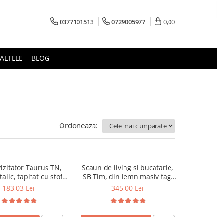
0377101513
0729005977
0,00
ALTELE
BLOG
Ordoneaza:
izitator Taurus TN,
Scaun de living si bucatarie,
alic, tapitat cu stofa,
SB Tim, din lemn masiv fag,
ibil, 120 kg, negru
tapiterie stofa, lacuit, 120 kg,
183,03 Lei
345,00 Lei
96x43x40 cm, Alb/Rosu