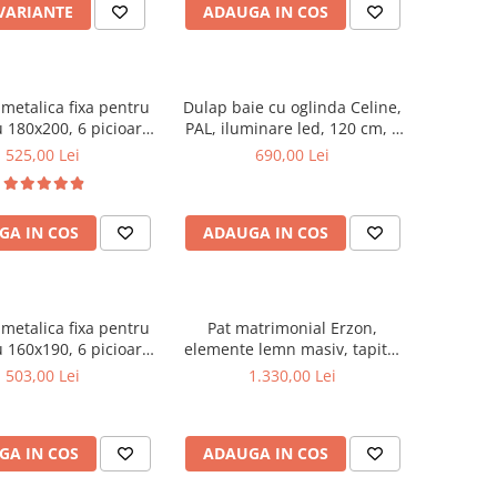
 VARIANTE
ADAUGA IN COS
metalica fixa pentru
Dulap baie cu oglinda Celine,
 180x200, 6 picioare,
PAL, iluminare led, 120 cm, 3
ele lemn fag, benzi
usi, 3 rafturi, soft close, alb
525,00 Lei
690,00 Lei
, suport saltea ferm,
negru
GA IN COS
ADAUGA IN COS
metalica fixa pentru
Pat matrimonial Erzon,
 160x190, 6 picioare,
elemente lemn masiv, tapitat
ele lemn fag, benzi
cu stofa, cu somiera,140x200
503,00 Lei
1.330,00 Lei
, suport saltea ferm,
cm, gri
negru
GA IN COS
ADAUGA IN COS