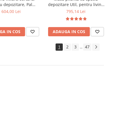
u depozitare, Pal
depozitare Util, pentru living
t, insertii MDF, Nuc
si bucatarie, PAL, structura
604,00 Lei
795,14 Lei
lemn masiv, cu role, 6
persoane, 160x96x80 cm, fag
GA IN COS
ADAUGA IN COS
1
2
3
47
...