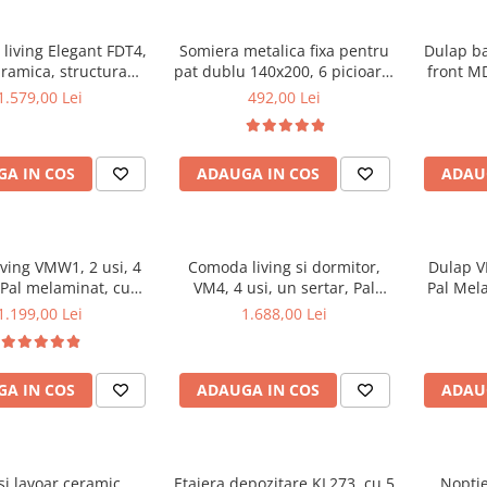
living Elegant FDT4,
Somiera metalica fixa pentru
Dulap b
aramica, structura
pat dublu 140x200, 6 picioare,
front MD
ca, 140x80x75 cm,
32 lamele lemn fag, benzi
1.579,00 Lei
492,00 Lei
o si 6 scaune Doina
textile, suport saltea ferm,
iterie catifea, 90 kg,
negru
bej
A IN COS
ADAUGA IN COS
ADAU
living VMW1, 2 usi, 4
Comoda living si dormitor,
Dulap VM
 Pal melaminat, cu
VM4, 4 usi, un sertar, Pal
Pal Mel
ertii MDF, Nuc
melaminat, cu insertii MDF,
1.199,00 Lei
1.688,00 Lei
Nuc
A IN COS
ADAUGA IN COS
ADAU
si lavoar ceramic
Etajera depozitare KL273, cu 5
Noptie