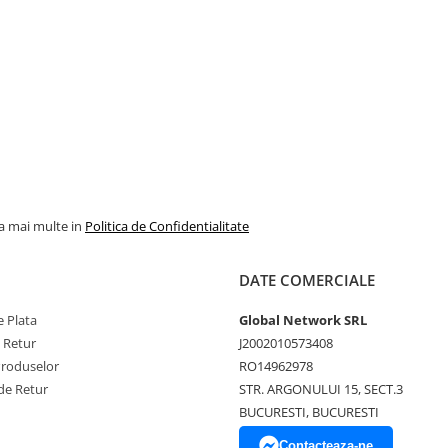
la mai multe in
Politica de Confidentialitate
DATE COMERCIALE
 Plata
Global Network SRL
e Retur
J2002010573408
Produselor
RO14962978
de Retur
STR. ARGONULUI 15, SECT.3
BUCURESTI, BUCURESTI
Contacteaza-ne