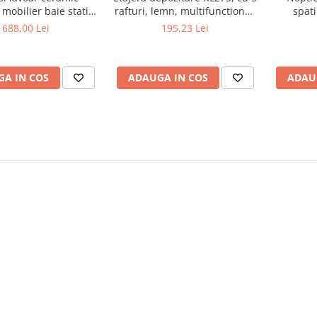
mobilier baie stativ
rafturi, lemn, multifunctional,
spati
front MDF, 2 usi, 2
natur
Melamina
688,00 Lei
195,23 Lei
i, picioare cromate
bile, alb/antracit
A IN COS
ADAUGA IN COS
ADAU