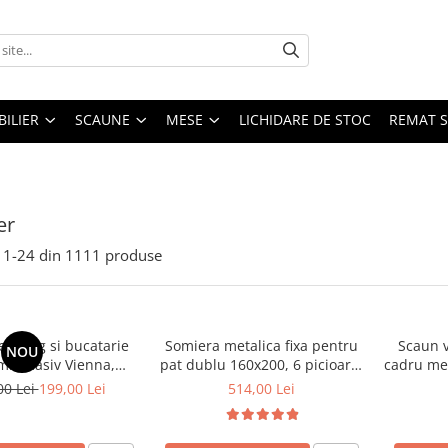
ILIER
SCAUNE
MESE
LICHIDARE DE STOC
REMAT S
er
1-
24
din
1111
produse
 living si bucatarie
Somiera metalica fixa pentru
Scaun v
NOU
emn masiv Vienna,
pat dublu 160x200, 6 picioare,
cadru met
erie stofa,100 kg,
32 lamele lemn fag, benzi
stivu
00 Lei
199,00 Lei
514,00 Lei
9x40 cm, nuc/bej
textile, suport saltea ferm,
negru