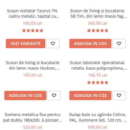
Scaune pliante
Saltele Pocket
Noptiere
Scaune birou
Saltele cu arcuri impachetate
Scaun vizitator Taurus TN,
Scaun de living si bucatarie,
Paturi
cadru metalic, tapitat cu
SB Tim, din lemn masiv fag,
individual
Scaune profesionale
Seturi de pat si saltea
stofa, stivuibil, 120 kg, negru
tapiterie stofa, lacuit, 120 kg,
183,03 Lei
345,00 Lei
Saltele Memory Pocket
Masute de toaleta
Scaune Lemn
96x43x40 cm, Alb/Rosu
Saltele Memory Foam
Mobilier living
Scaune birou copii
Saltele Memory Pocket
Scaune pentru living
VEZI VARIANTE
ADAUGA IN COS
Scaune resigilate
Saltele cu plasa arcuri
Seturi comode living si vitrine
Scaune gradinita
Saltele cu spuma
Mobila living
Scaun de living si bucatarie
Scaun laborator operational,
Saltele cu spuma
Scaune conferinta
Comode living
din lemn masiv Hudson,
rotativ, baza polipropilena,
Saltele cu spuma poliuretanica
Scaune terasa si outdoor
Set mese plus scaune
tapiterie stofa,100 kg,
piele ecologica, inaltime
195,00 Lei
166,76 Lei
94x50x42 cm, nuc/maro
ajustabila, 100 kg, negru
Saltele Latex
Mobilier birou
Saltele Memory
Scaune ergonomice
Saltele 140x200
ADAUGA IN COS
ADAUGA IN COS
Etajere Birou
Saltele 160x200
Dulap birou
Birouri
Saltele 180x200
Somiera metalica fixa pentru
Dulap baie cu oglinda Celine,
Scaune pentru birou
pat dublu 180x200, 6 picioare,
PAL, iluminare led, 120 cm, 3
Top saltele
32 lamele lemn fag, benzi
usi, 3 rafturi, soft close, alb
525,00 Lei
690,00 Lei
Scaune pentru vizitatori