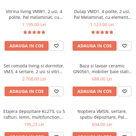
Vitrina living VMW1, 2 usi, 4
Dulap VMD1, 4 polite, 2 usi,
polite, Pal melaminat, cu
Pal Melaminat, cu elemente
insertii MDF, Nuc
din MDF, Nuc
1.199,00 Lei
1.123,00 Lei
ADAUGA IN COS
ADAUGA IN COS
Set comoda living si dormitor,
Baza si lavoar ceramic
VM3, 4 sertare, 2 usi si vitrina
GN0561, mobilier baie stativ
suprapozabila VMN4, 2 usi, 2
50 cm, front MDF, 2 usi, 2
2.708,00 Lei
688,00 Lei
polite, Pal melaminat, cu
rafturi, picioare cromate
insertii MDF, Nuc
reglabile, alb/antracit
ADAUGA IN COS
ADAUGA IN COS
Etajera depozitare KL273, cu 5
Noptiera VMSN, sertare,
rafturi, lemn, multifunctional,
spatiu depozitare, Pal
natur
Melaminat, insertii MDF, Nuc
195,23 Lei
604,00 Lei