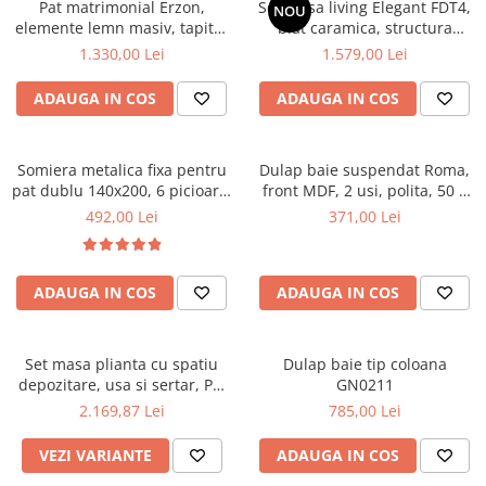
Pat matrimonial Erzon,
Set masa living Elegant FDT4,
NOU
elemente lemn masiv, tapitat
Mese gradinita
blat caramica, structura
cu stofa, cu somiera,140x200
metalica, 140x80x75 cm,
1.330,00 Lei
1.579,00 Lei
Scaune gradinita
cm, gri
alb/maro si 6 scaune Doina
Set mese si scaune gradinita
FDC2, tapiterie catifea, 90 kg,
ADAUGA IN COS
ADAUGA IN COS
bej
Mobilier copii
Mobila camera copii
Somiera metalica fixa pentru
Dulap baie suspendat Roma,
Scaune birou pentru copii
pat dublu 140x200, 6 picioare,
front MDF, 2 usi, polita, 50 x
Saltele patuturi copii
32 lamele lemn fag, benzi
68 cm, alb
492,00 Lei
371,00 Lei
Paturi copii
textile, suport saltea ferm,
negru
Masa si scaune gradinita
Seturi comode living si dormitor
ADAUGA IN COS
ADAUGA IN COS
Set masa plianta cu spatiu
Dulap baie tip coloana
depozitare, usa si sertar, Pal
GN0211
Melaminat, 160x96x80 cm si 6
2.169,87 Lei
785,00 Lei
scaune pliante lemn, tapitate
cu piele ecologica, nuc
VEZI VARIANTE
ADAUGA IN COS