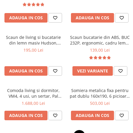
Top saltele 5 cm
textile, suport saltea ferm,
Scaune manager
negru
Top saltele 10 cm
Mobilier bucatarie
Top saltele memory 5 cm
ADAUGA IN COS
ADAUGA IN COS
Mese bucatarie
Top saltele MemoHR 6.5 cm
Scaune pentru bucatarie
Saltele ieftine
Mobila bucatarie
Scaun de living si bucatarie
Scaun bucatarie din ABS, BUC
Saltele cu plasa de arcuri
din lemn masiv Hudson,
232P, ergonomic, cadru lemn,
Seturi mese si scaune bucatarie
Saltele cu spuma
tapiterie stofa,100 kg,
100 kg
195,00 Lei
139,00 Lei
Mobilier hol
94x50x42 cm, alb/gri
Mobila hol
Suporturi si rafturi pantofi
ADAUGA IN COS
VEZI VARIANTE
Portmantouri
Pantofare
Comoda living si dormitor,
Somiera metalica fixa pentru
Seturi mobilier hol
VM4, 4 usi, un sertar, Pal
pat dublu 160x190, 6 picioare,
Stender haine
melaminat, cu insertii MDF,
30 lamele lemn fag, benzi
1.688,00 Lei
503,00 Lei
Nuc
textile, suport saltea ferm,
Suport pentru umerase
negru
ADAUGA IN COS
ADAUGA IN COS
Etajere
Cuiere
Mobilier gradinita