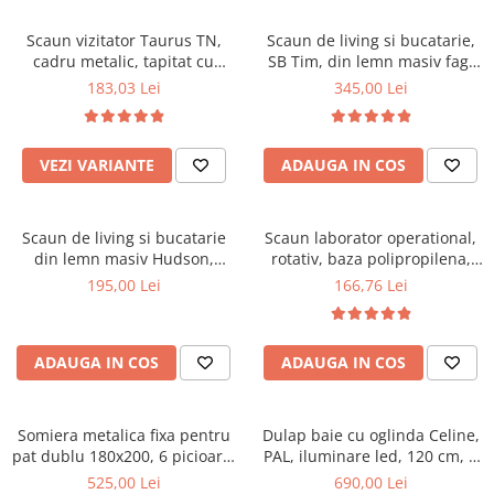
Scaune pliante
Saltele Pocket
Noptiere
Scaune birou
Saltele cu arcuri impachetate
Scaun vizitator Taurus TN,
Scaun de living si bucatarie,
Paturi
cadru metalic, tapitat cu
SB Tim, din lemn masiv fag,
individual
Scaune profesionale
Seturi de pat si saltea
stofa, stivuibil, 120 kg, negru
tapiterie stofa, lacuit, 120 kg,
183,03 Lei
345,00 Lei
Saltele Memory Pocket
Masute de toaleta
Scaune Lemn
96x43x40 cm, Alb/Rosu
Saltele Memory Foam
Mobilier living
Scaune birou copii
Saltele Memory Pocket
Scaune pentru living
VEZI VARIANTE
ADAUGA IN COS
Scaune resigilate
Saltele cu plasa arcuri
Seturi comode living si vitrine
Scaune gradinita
Saltele cu spuma
Mobila living
Scaun de living si bucatarie
Scaun laborator operational,
Saltele cu spuma
Scaune conferinta
Comode living
din lemn masiv Hudson,
rotativ, baza polipropilena,
Saltele cu spuma poliuretanica
Scaune terasa si outdoor
Set mese plus scaune
tapiterie stofa,100 kg,
piele ecologica, inaltime
195,00 Lei
166,76 Lei
94x50x42 cm, nuc/maro
ajustabila, 100 kg, negru
Saltele Latex
Mobilier birou
Saltele Memory
Scaune ergonomice
Saltele 140x200
ADAUGA IN COS
ADAUGA IN COS
Etajere Birou
Saltele 160x200
Dulap birou
Birouri
Saltele 180x200
Somiera metalica fixa pentru
Dulap baie cu oglinda Celine,
Scaune pentru birou
pat dublu 180x200, 6 picioare,
PAL, iluminare led, 120 cm, 3
Top saltele
32 lamele lemn fag, benzi
usi, 3 rafturi, soft close, alb
525,00 Lei
690,00 Lei
Scaune pentru vizitatori