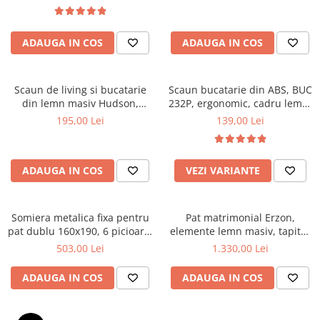
Top saltele 5 cm
textile, suport saltea ferm,
Scaune manager
negru
Top saltele 10 cm
Mobilier bucatarie
Top saltele memory 5 cm
ADAUGA IN COS
ADAUGA IN COS
Mese bucatarie
Top saltele MemoHR 6.5 cm
Scaune pentru bucatarie
Saltele ieftine
Mobila bucatarie
Scaun de living si bucatarie
Scaun bucatarie din ABS, BUC
Saltele cu plasa de arcuri
din lemn masiv Hudson,
232P, ergonomic, cadru lemn,
Seturi mese si scaune bucatarie
Saltele cu spuma
tapiterie stofa,100 kg,
100 kg
195,00 Lei
139,00 Lei
Mobilier hol
94x50x42 cm, alb/gri
Mobila hol
Suporturi si rafturi pantofi
ADAUGA IN COS
VEZI VARIANTE
Portmantouri
Pantofare
Somiera metalica fixa pentru
Pat matrimonial Erzon,
Seturi mobilier hol
pat dublu 160x190, 6 picioare,
elemente lemn masiv, tapitat
Stender haine
30 lamele lemn fag, benzi
cu stofa, cu somiera,140x200
503,00 Lei
1.330,00 Lei
textile, suport saltea ferm,
cm, gri
Suport pentru umerase
negru
ADAUGA IN COS
ADAUGA IN COS
Etajere
Cuiere
Mobilier gradinita