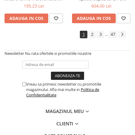
natur
Melaminat, insertii MDF, Nuc
195,23 Lei
604,00 Lei
ADAUGA IN COS
ADAUGA IN COS
1
2
3
47
...
Newsletter
Nu rata ofertele si promotiile noastre
Vreau sa primesc newsletter cu promotiile
magazinului. Afla mai multe in
Politica de
Confidentialitate
MAGAZINUL MEU
CLIENTI