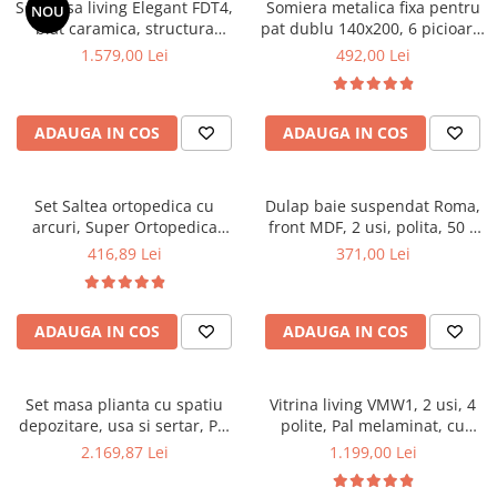
Set masa living Elegant FDT4,
Somiera metalica fixa pentru
NOU
Mese gradinita
blat caramica, structura
pat dublu 140x200, 6 picioare,
metalica, 140x80x75 cm,
32 lamele lemn fag, benzi
1.579,00 Lei
492,00 Lei
Scaune gradinita
alb/maro si 6 scaune Doina
textile, suport saltea ferm,
Set mese si scaune gradinita
FDC2, tapiterie catifea, 90 kg,
negru
bej
Mobilier copii
ADAUGA IN COS
ADAUGA IN COS
Mobila camera copii
Scaune birou pentru copii
Set Saltea ortopedica cu
Dulap baie suspendat Roma,
Saltele patuturi copii
arcuri, Super Ortopedica
front MDF, 2 usi, polita, 50 x
Paturi copii
Sofia, 90x200x20cm, fermitate
68 cm, alb
416,89 Lei
371,00 Lei
Masa si scaune gradinita
medie, cu plasa arcuri tip
Bonell, fata vara-iarna, sistem
Seturi comode living si dormitor
aerisire cu butoni, Saltex plus
ADAUGA IN COS
ADAUGA IN COS
perna matlasata, antialergica,
50x70cm
Set masa plianta cu spatiu
Vitrina living VMW1, 2 usi, 4
depozitare, usa si sertar, Pal
polite, Pal melaminat, cu
Melaminat, 160x96x80 cm si 6
insertii MDF, Nuc
2.169,87 Lei
1.199,00 Lei
scaune pliante lemn, tapitate
cu piele ecologica, nuc