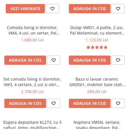
VEZI VARIANTE
ADAUGA IN COS
Comoda living si dormitor,
Dulap VMD1, 4 polite, 2 usi,
VM4, 4 usi, un sertar, Pal
Pal Melaminat, cu elemente
melaminat, cu insertii MDF,
din MDF, Nuc
1.688,00 Lei
1.123,00 Lei
Nuc
ADAUGA IN COS
ADAUGA IN COS
Set comoda living si dormitor,
Baza si lavoar ceramic
VM3, 4 sertare, 2 usi si vitrina
GN0561, mobilier baie stativ
suprapozabila VMN4, 2 usi, 2
50 cm, front MDF, 2 usi, 2
2.708,00 Lei
688,00 Lei
polite, Pal melaminat, cu
rafturi, picioare cromate
insertii MDF, Nuc
reglabile, alb/antracit
ADAUGA IN COS
ADAUGA IN COS
Etajera depozitare KL273, cu 5
Noptiera VMSN, sertare,
rafturi, lemn, multifunctional,
spatiu depozitare, Pal