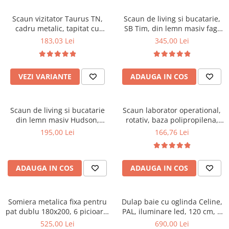
Scaune pliante
Saltele Pocket
Noptiere
Scaune birou
Saltele cu arcuri impachetate
Scaun vizitator Taurus TN,
Scaun de living si bucatarie,
Paturi
cadru metalic, tapitat cu
SB Tim, din lemn masiv fag,
individual
Scaune profesionale
Seturi de pat si saltea
stofa, stivuibil, 120 kg, negru
tapiterie stofa, lacuit, 120 kg,
183,03 Lei
345,00 Lei
Saltele Memory Pocket
Masute de toaleta
Scaune Lemn
96x43x40 cm, Alb/Rosu
Saltele Memory Foam
Mobilier living
Scaune birou copii
Saltele Memory Pocket
Scaune pentru living
VEZI VARIANTE
ADAUGA IN COS
Scaune resigilate
Saltele cu plasa arcuri
Seturi comode living si vitrine
Scaune gradinita
Saltele cu spuma
Mobila living
Scaun de living si bucatarie
Scaun laborator operational,
Saltele cu spuma
Scaune conferinta
Comode living
din lemn masiv Hudson,
rotativ, baza polipropilena,
Saltele cu spuma poliuretanica
Scaune terasa si outdoor
Set mese plus scaune
tapiterie stofa,100 kg,
piele ecologica, inaltime
195,00 Lei
166,76 Lei
94x50x42 cm, nuc/maro
ajustabila, 100 kg, negru
Saltele Latex
Mobilier birou
Saltele Memory
Scaune ergonomice
Saltele 140x200
ADAUGA IN COS
ADAUGA IN COS
Etajere Birou
Saltele 160x200
Dulap birou
Birouri
Saltele 180x200
Somiera metalica fixa pentru
Dulap baie cu oglinda Celine,
Scaune pentru birou
pat dublu 180x200, 6 picioare,
PAL, iluminare led, 120 cm, 3
Top saltele
32 lamele lemn fag, benzi
usi, 3 rafturi, soft close, alb
525,00 Lei
690,00 Lei
Scaune pentru vizitatori