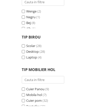
Wenge
(2)
Negru
(1)
Bej
(8)
Alb
(1)
Gri
(24)
TIP BIROU
Negru - Cires
(3)
Crem
Scolar
(7)
(28)
Albastru
Desktop
(1)
(28)
Pin
Laptop
(1)
(4)
Antracit
(1)
TIP MOBILIER HOL
Cuier Panou
(9)
Mobila hol
(7)
Cuier pom
(32)
Pantofar
(30)