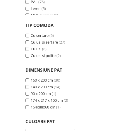
PAL
(76)
Lemn
(5)
MDF laminat
(1)
MDF si ratan sintetic
(1)
TIP COMODA
MDF furniruit
(2)
Ceramica
Cu sertare
(15)
(5)
Cu usi si sertare
(27)
Cu usi
(8)
Cu usi si polite
(2)
DIMENSIUNE PAT
160 x 200 cm
(30)
140 x 200 cm
(14)
90 x 200 cm
(1)
174 x 217 x 100 cm
(2)
164x88x60 cm
(1)
CULOARE PAT