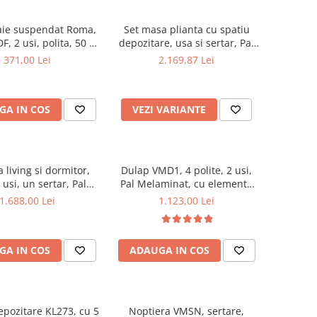
aie suspendat Roma,
Set masa plianta cu spatiu
F, 2 usi, polita, 50 x
depozitare, usa si sertar, Pal
68 cm, alb
Melaminat, 160x96x80 cm si 6
371,00 Lei
2.169,87 Lei
scaune pliante lemn, tapitate
cu piele ecologica, nuc
GA IN COS
VEZI VARIANTE
living si dormitor,
Dulap VMD1, 4 polite, 2 usi,
usi, un sertar, Pal
Pal Melaminat, cu elemente
at, cu insertii MDF,
din MDF, Nuc
1.688,00 Lei
1.123,00 Lei
Nuc
GA IN COS
ADAUGA IN COS
epozitare KL273, cu 5
Noptiera VMSN, sertare,