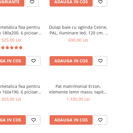
 VARIANTE
ADAUGA IN COS
metalica fixa pentru
Dulap baie cu oglinda Celine,
 180x200, 6 picioare,
PAL, iluminare led, 120 cm, 3
ele lemn fag, benzi
usi, 3 rafturi, soft close, alb
525,00 Lei
690,00 Lei
, suport saltea ferm,
negru
GA IN COS
ADAUGA IN COS
metalica fixa pentru
Pat matrimonial Erzon,
 160x190, 6 picioare,
elemente lemn masiv, tapitat
ele lemn fag, benzi
cu stofa, cu somiera,140x200
503,00 Lei
1.330,00 Lei
, suport saltea ferm,
cm, gri
negru
GA IN COS
ADAUGA IN COS