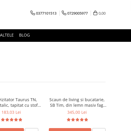
0377101513
0729005977
0,00
ALTELE
BLOG
izitator Taurus TN,
Scaun de living si bucatarie,
alic, tapitat cu stofa,
SB Tim, din lemn masiv fag,
ibil, 120 kg, negru
tapiterie stofa, lacuit, 120 kg,
183,03 Lei
345,00 Lei
96x43x40 cm, Alb/Rosu