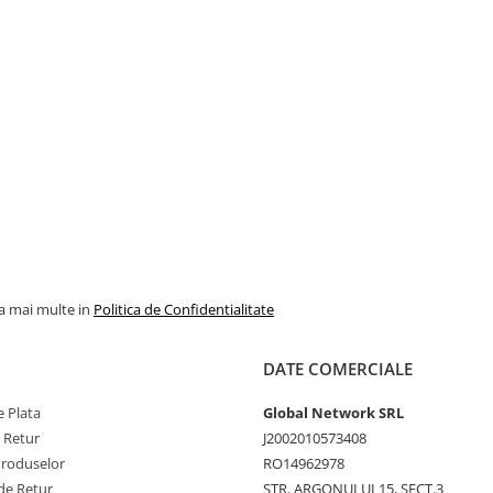
la mai multe in
Politica de Confidentialitate
DATE COMERCIALE
 Plata
Global Network SRL
e Retur
J2002010573408
Produselor
RO14962978
de Retur
STR. ARGONULUI 15, SECT.3