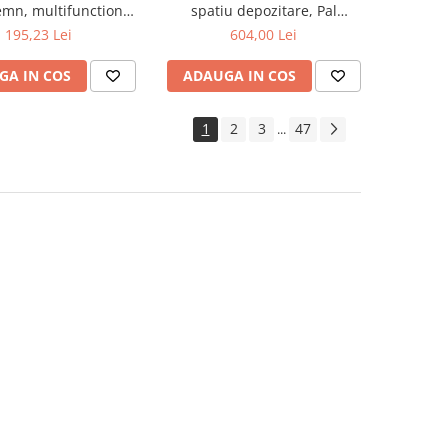
lemn, multifunctional,
spatiu depozitare, Pal
natur
Melaminat, insertii MDF, Nuc
195,23 Lei
604,00 Lei
GA IN COS
ADAUGA IN COS
1
2
3
47
...