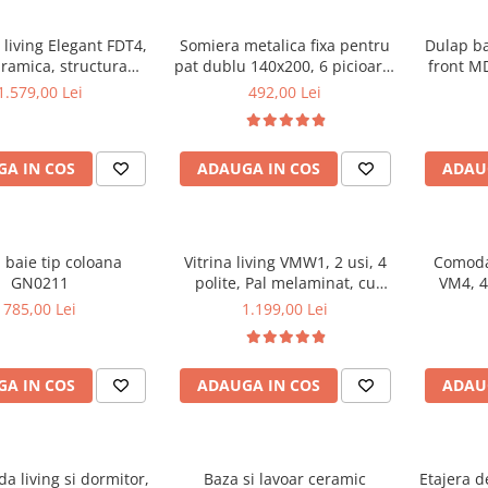
living Elegant FDT4,
Somiera metalica fixa pentru
Dulap b
aramica, structura
pat dublu 140x200, 6 picioare,
front MD
ca, 140x80x75 cm,
32 lamele lemn fag, benzi
1.579,00 Lei
492,00 Lei
o si 6 scaune Doina
textile, suport saltea ferm,
iterie catifea, 90 kg,
negru
bej
A IN COS
ADAUGA IN COS
ADAU
 baie tip coloana
Vitrina living VMW1, 2 usi, 4
Comoda 
GN0211
polite, Pal melaminat, cu
VM4, 4 
insertii MDF, Nuc
melamin
785,00 Lei
1.199,00 Lei
A IN COS
ADAUGA IN COS
ADAU
a living si dormitor,
Baza si lavoar ceramic
Etajera d