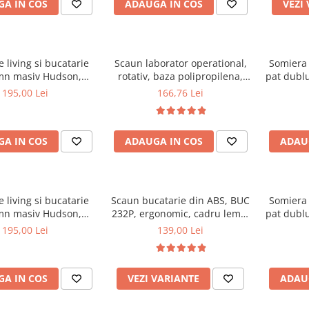
A IN COS
ADAUGA IN COS
VEZI
 living si bucatarie
Scaun laborator operational,
Somiera 
mn masiv Hudson,
rotativ, baza polipropilena,
pat dublu
erie stofa,100 kg,
piele ecologica, inaltime
32 lam
195,00 Lei
166,76 Lei
x42 cm, nuc/maro
ajustabila, 100 kg, negru
textile
A IN COS
ADAUGA IN COS
ADAU
 living si bucatarie
Scaun bucatarie din ABS, BUC
Somiera 
mn masiv Hudson,
232P, ergonomic, cadru lemn,
pat dublu
erie stofa,100 kg,
100 kg
30 lam
195,00 Lei
139,00 Lei
0x42 cm, alb/gri
textile
A IN COS
VEZI VARIANTE
ADAU