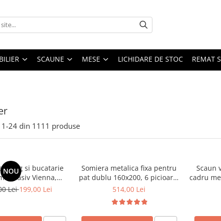
ILIER
SCAUNE
MESE
LICHIDARE DE STOC
REMAT S
er
1-
24
din
1111
produse
 living si bucatarie
Somiera metalica fixa pentru
Scaun v
NOU
emn masiv Vienna,
pat dublu 160x200, 6 picioare,
cadru met
erie stofa,100 kg,
32 lamele lemn fag, benzi
stivu
00 Lei
199,00 Lei
514,00 Lei
9x40 cm, nuc/bej
textile, suport saltea ferm,
negru