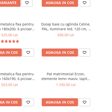
 VARIANTE
ADAUGA IN COS
metalica fixa pentru
Dulap baie cu oglinda Celine,
 180x200, 6 picioare,
PAL, iluminare led, 120 cm, 3
ele lemn fag, benzi
usi, 3 rafturi, soft close, alb
525,00 Lei
690,00 Lei
, suport saltea ferm,
negru
GA IN COS
ADAUGA IN COS
metalica fixa pentru
Pat matrimonial Erzon,
 160x190, 6 picioare,
elemente lemn masiv, tapitat
ele lemn fag, benzi
cu stofa, cu somiera,140x200
503,00 Lei
1.330,00 Lei
, suport saltea ferm,
cm, gri
negru
GA IN COS
ADAUGA IN COS