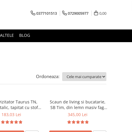
0377101513
0729005977
0,00
ALTELE
BLOG
Ordoneaza:
izitator Taurus TN,
Scaun de living si bucatarie,
alic, tapitat cu stofa,
SB Tim, din lemn masiv fag,
ibil, 120 kg, negru
tapiterie stofa, lacuit, 120 kg,
183,03 Lei
345,00 Lei
96x43x40 cm, Alb/Rosu