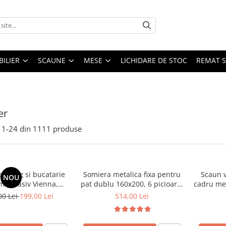
ILIER
SCAUNE
MESE
LICHIDARE DE STOC
REMAT S
er
1-
24
din
1111
produse
 living si bucatarie
Somiera metalica fixa pentru
Scaun v
NOU
emn masiv Vienna,
pat dublu 160x200, 6 picioare,
cadru met
erie stofa,100 kg,
32 lamele lemn fag, benzi
stivu
00 Lei
199,00 Lei
514,00 Lei
9x40 cm, nuc/bej
textile, suport saltea ferm,
negru