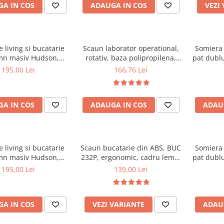
A IN COS
ADAUGA IN COS
VEZI
 living si bucatarie
Scaun laborator operational,
Somiera 
mn masiv Hudson,
rotativ, baza polipropilena,
pat dublu
erie stofa,100 kg,
piele ecologica, inaltime
32 lam
195,00 Lei
166,76 Lei
x42 cm, nuc/maro
ajustabila, 100 kg, negru
textile
A IN COS
ADAUGA IN COS
ADAU
 living si bucatarie
Scaun bucatarie din ABS, BUC
Somiera 
mn masiv Hudson,
232P, ergonomic, cadru lemn,
pat dublu
erie stofa,100 kg,
100 kg
30 lam
195,00 Lei
139,00 Lei
0x42 cm, alb/gri
textile
A IN COS
VEZI VARIANTE
ADAU