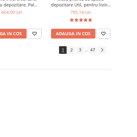
u depozitare, Pal
depozitare Util, pentru living
t, insertii MDF, Nuc
si bucatarie, PAL, structura
604,00 Lei
795,14 Lei
lemn masiv, cu role, 6
persoane, 160x96x80 cm, fag
GA IN COS
ADAUGA IN COS
1
2
3
47
...