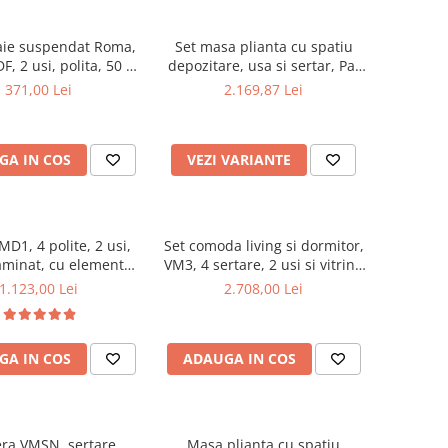
aie suspendat Roma,
Set masa plianta cu spatiu
F, 2 usi, polita, 50 x
depozitare, usa si sertar, Pal
68 cm, alb
Melaminat, 160x96x80 cm si 6
371,00 Lei
2.169,87 Lei
scaune pliante lemn, tapitate
cu piele ecologica, nuc
GA IN COS
VEZI VARIANTE
D1, 4 polite, 2 usi,
Set comoda living si dormitor,
aminat, cu elemente
VM3, 4 sertare, 2 usi si vitrina
din MDF, Nuc
suprapozabila VMN4, 2 usi, 2
1.123,00 Lei
2.708,00 Lei
polite, Pal melaminat, cu
insertii MDF, Nuc
GA IN COS
ADAUGA IN COS
ra VMSN, sertare,
Masa plianta cu spatiu