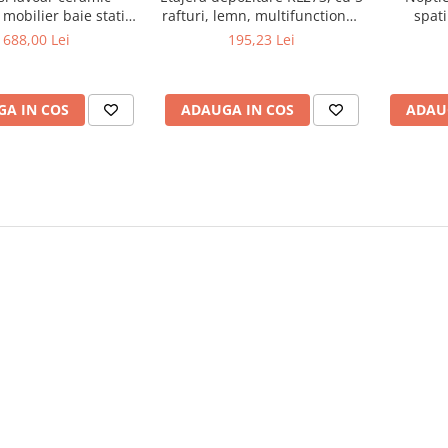
mobilier baie stativ
rafturi, lemn, multifunctional,
spati
front MDF, 2 usi, 2
natur
Melamina
688,00 Lei
195,23 Lei
i, picioare cromate
bile, alb/antracit
A IN COS
ADAUGA IN COS
ADAU