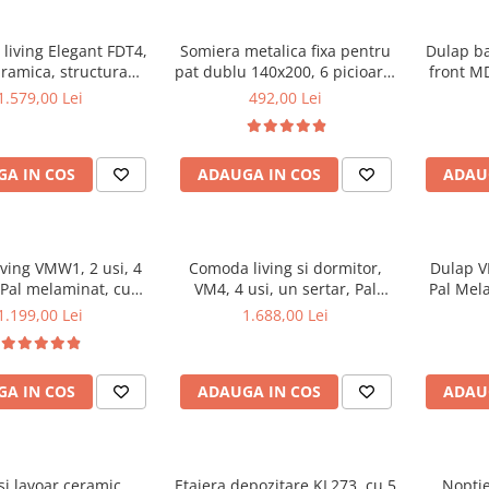
living Elegant FDT4,
Somiera metalica fixa pentru
Dulap b
aramica, structura
pat dublu 140x200, 6 picioare,
front MD
ca, 140x80x75 cm,
32 lamele lemn fag, benzi
1.579,00 Lei
492,00 Lei
o si 6 scaune Doina
textile, suport saltea ferm,
iterie catifea, 90 kg,
negru
bej
A IN COS
ADAUGA IN COS
ADAU
living VMW1, 2 usi, 4
Comoda living si dormitor,
Dulap VM
 Pal melaminat, cu
VM4, 4 usi, un sertar, Pal
Pal Mel
ertii MDF, Nuc
melaminat, cu insertii MDF,
1.199,00 Lei
1.688,00 Lei
Nuc
A IN COS
ADAUGA IN COS
ADAU
si lavoar ceramic
Etajera depozitare KL273, cu 5
Noptie