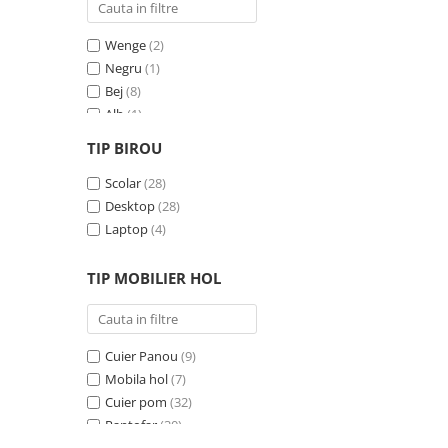
Wenge
(2)
Negru
(1)
Bej
(8)
Alb
(1)
Gri
(24)
TIP BIROU
Negru - Cires
(3)
Crem
Scolar
(7)
(28)
Albastru
Desktop
(1)
(28)
Pin
Laptop
(1)
(4)
Antracit
(1)
TIP MOBILIER HOL
Cuier Panou
(9)
Mobila hol
(7)
Cuier pom
(32)
Pantofar
(30)