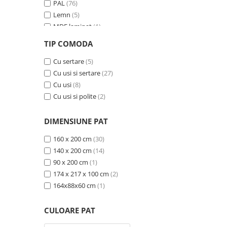
PAL
(76)
Lemn
(5)
MDF laminat
(1)
MDF si ratan sintetic
(1)
TIP COMODA
MDF furniruit
(2)
Ceramica
Cu sertare
(15)
(5)
Cu usi si sertare
(27)
Cu usi
(8)
Cu usi si polite
(2)
DIMENSIUNE PAT
160 x 200 cm
(30)
140 x 200 cm
(14)
90 x 200 cm
(1)
174 x 217 x 100 cm
(2)
164x88x60 cm
(1)
CULOARE PAT