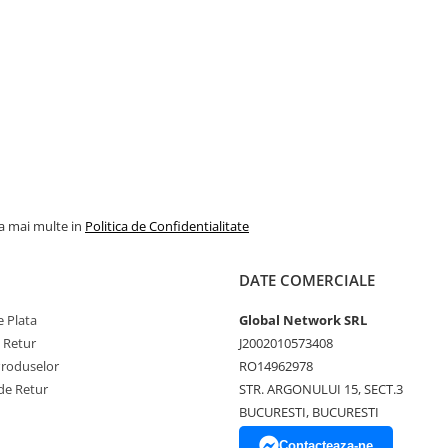
la mai multe in
Politica de Confidentialitate
DATE COMERCIALE
 Plata
Global Network SRL
e Retur
J2002010573408
Produselor
RO14962978
de Retur
STR. ARGONULUI 15, SECT.3
BUCURESTI, BUCURESTI
Contacteaza-ne