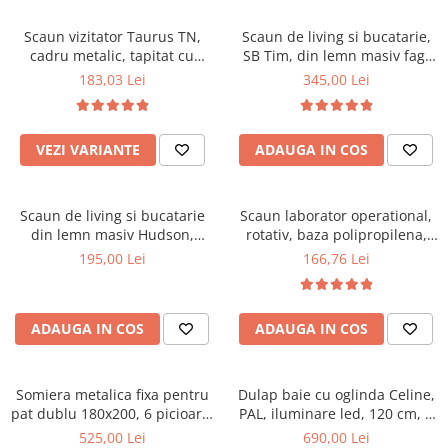
Scaune pliante
Saltele Pocket
Noptiere
Scaune birou
Saltele cu arcuri impachetate
Scaun vizitator Taurus TN,
Scaun de living si bucatarie,
Paturi
cadru metalic, tapitat cu
SB Tim, din lemn masiv fag,
individual
Scaune profesionale
Seturi de pat si saltea
stofa, stivuibil, 120 kg, negru
tapiterie stofa, lacuit, 120 kg,
183,03 Lei
345,00 Lei
Saltele Memory Pocket
Masute de toaleta
Scaune Lemn
96x43x40 cm, Alb/Rosu
Saltele Memory Foam
Mobilier living
Scaune birou copii
Saltele Memory Pocket
Scaune pentru living
VEZI VARIANTE
ADAUGA IN COS
Scaune resigilate
Saltele cu plasa arcuri
Seturi comode living si vitrine
Scaune gradinita
Saltele cu spuma
Mobila living
Scaun de living si bucatarie
Scaun laborator operational,
Saltele cu spuma
Scaune conferinta
Comode living
din lemn masiv Hudson,
rotativ, baza polipropilena,
Saltele cu spuma poliuretanica
Scaune terasa si outdoor
Set mese plus scaune
tapiterie stofa,100 kg,
piele ecologica, inaltime
195,00 Lei
166,76 Lei
94x50x42 cm, nuc/maro
ajustabila, 100 kg, negru
Saltele Latex
Mobilier birou
Saltele Memory
Scaune ergonomice
Saltele 140x200
ADAUGA IN COS
ADAUGA IN COS
Etajere Birou
Saltele 160x200
Dulap birou
Birouri
Saltele 180x200
Somiera metalica fixa pentru
Dulap baie cu oglinda Celine,
Scaune pentru birou
pat dublu 180x200, 6 picioare,
PAL, iluminare led, 120 cm, 3
Top saltele
32 lamele lemn fag, benzi
usi, 3 rafturi, soft close, alb
525,00 Lei
690,00 Lei
Scaune pentru vizitatori