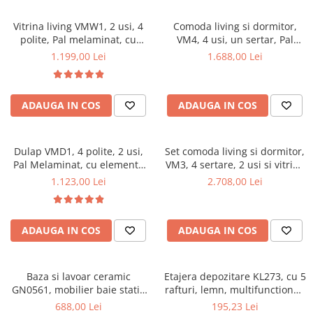
Vitrina living VMW1, 2 usi, 4
Comoda living si dormitor,
polite, Pal melaminat, cu
VM4, 4 usi, un sertar, Pal
insertii MDF, Nuc
melaminat, cu insertii MDF,
1.199,00 Lei
1.688,00 Lei
Nuc
ADAUGA IN COS
ADAUGA IN COS
Dulap VMD1, 4 polite, 2 usi,
Set comoda living si dormitor,
Pal Melaminat, cu elemente
VM3, 4 sertare, 2 usi si vitrina
din MDF, Nuc
suprapozabila VMN4, 2 usi, 2
1.123,00 Lei
2.708,00 Lei
polite, Pal melaminat, cu
insertii MDF, Nuc
ADAUGA IN COS
ADAUGA IN COS
Baza si lavoar ceramic
Etajera depozitare KL273, cu 5
GN0561, mobilier baie stativ
rafturi, lemn, multifunctional,
50 cm, front MDF, 2 usi, 2
natur
688,00 Lei
195,23 Lei