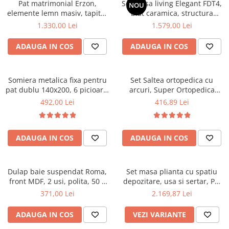
Pat matrimonial Erzon,
Set masa living Elegant FDT4,
NOU
elemente lemn masiv, tapitat
Mese gradinita
blat caramica, structura
cu stofa, cu somiera,140x200
metalica, 140x80x75 cm,
1.330,00 Lei
1.579,00 Lei
Scaune gradinita
cm, gri
alb/maro si 6 scaune Doina
Set mese si scaune gradinita
FDC2, tapiterie catifea, 90 kg,
ADAUGA IN COS
ADAUGA IN COS
bej
Mobilier copii
Mobila camera copii
Somiera metalica fixa pentru
Set Saltea ortopedica cu
Scaune birou pentru copii
pat dublu 140x200, 6 picioare,
arcuri, Super Ortopedica
Saltele patuturi copii
32 lamele lemn fag, benzi
Sofia, 90x200x20cm, fermitate
492,00 Lei
416,89 Lei
Paturi copii
textile, suport saltea ferm,
medie, cu plasa arcuri tip
negru
Bonell, fata vara-iarna, sistem
Masa si scaune gradinita
aerisire cu butoni, Saltex plus
Seturi comode living si dormitor
ADAUGA IN COS
ADAUGA IN COS
perna matlasata, antialergica,
50x70cm
Dulap baie suspendat Roma,
Set masa plianta cu spatiu
front MDF, 2 usi, polita, 50 x
depozitare, usa si sertar, Pal
68 cm, alb
Melaminat, 160x96x80 cm si 6
371,00 Lei
2.169,87 Lei
scaune pliante lemn, tapitate
cu piele ecologica, nuc
ADAUGA IN COS
VEZI VARIANTE