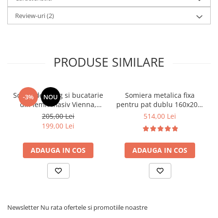
Review-uri
(2)
PRODUSE SIMILARE
Scaun de living si bucatarie
Somiera metalica fixa
-3%
NOU
din lemn masiv Vienna,
pentru pat dublu 160x200,
tapiterie stofa,100 kg,
6 picioare, 32 lamele lemn
205,00 Lei
514,00 Lei
94x49x40 cm, nuc/bej
fag, benzi textile, suport
199,00 Lei
saltea ferm, negru
ADAUGA IN COS
ADAUGA IN COS
Newsletter
Nu rata ofertele si promotiile noastre