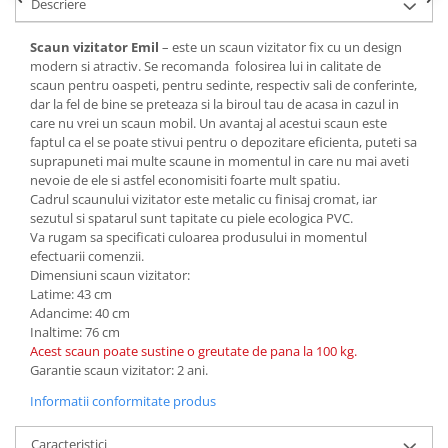
Descriere
Mese gradinita
Scaun vizitator Emil
– este un scaun vizitator fix cu un design
Scaune gradinita
modern si atractiv. Se recomanda folosirea lui in calitate de
Set mese si scaune gradinita
scaun pentru oaspeti, pentru sedinte, respectiv sali de conferinte,
Mobilier copii
dar la fel de bine se preteaza si la biroul tau de acasa in cazul in
care nu vrei un scaun mobil. Un avantaj al acestui scaun este
Mobila camera copii
faptul ca el se poate stivui pentru o depozitare eficienta, puteti sa
Scaune birou pentru copii
suprapuneti mai multe scaune in momentul in care nu mai aveti
nevoie de ele si astfel economisiti foarte mult spatiu.
Saltele patuturi copii
Cadrul scaunului vizitator este metalic cu finisaj cromat, iar
Paturi copii
sezutul si spatarul sunt tapitate cu piele ecologica PVC.
Va rugam sa specificati culoarea produsului in momentul
Masa si scaune gradinita
efectuarii comenzii.
Seturi comode living si dormitor
Dimensiuni scaun vizitator:
Latime: 43 cm
Adancime: 40 cm
Inaltime: 76 cm
Acest scaun poate sustine o greutate de pana la 100 kg.
Garantie scaun vizitator: 2 ani.
Informatii conformitate produs
Caracteristici