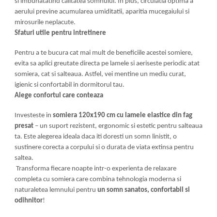
si imbunatatind calitatea somnului. In plus, circulatia optima a
aerului previne acumularea umiditatii, aparitia mucegaiului si
mirosurile neplacute.
Sfaturi utile pentru intretinere
Pentru a te bucura cat mai mult de beneficiile acestei somiere,
evita sa aplici greutate directa pe lamele si aeriseste periodic atat
somiera, cat si salteaua. Astfel, vei mentine un mediu curat,
igienic si confortabil in dormitorul tau.
Alege confortul care conteaza
Investeste in
somiera 120x190 cm cu lamele elastice din fag
presat
– un suport rezistent, ergonomic si estetic pentru salteaua
ta. Este alegerea ideala daca iti doresti un somn linistit, o
sustinere corecta a corpului si o durata de viata extinsa pentru
saltea.
Transforma fiecare noapte intr-o experienta de relaxare
completa cu somiera care combina tehnologia moderna si
naturaletea lemnului pentru
un somn sanatos, confortabil si
odihnitor
!