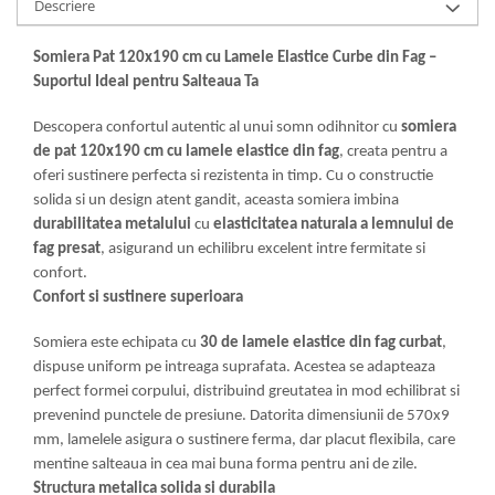
Descriere
Mese gradinita
Scaune gradinita
Somiera Pat 120x190 cm cu Lamele Elastice Curbe din Fag –
Suportul Ideal pentru Salteaua Ta
Set mese si scaune gradinita
Mobilier copii
Descopera confortul autentic al unui somn odihnitor cu
somiera
Mobila camera copii
de pat 120x190 cm cu lamele elastice din fag
, creata pentru a
Scaune birou pentru copii
oferi sustinere perfecta si rezistenta in timp. Cu o constructie
solida si un design atent gandit, aceasta somiera imbina
Saltele patuturi copii
durabilitatea metalului
cu
elasticitatea naturala a lemnului de
Paturi copii
fag presat
, asigurand un echilibru excelent intre fermitate si
Masa si scaune gradinita
confort.
Seturi comode living si dormitor
Confort si sustinere superioara
Somiera este echipata cu
30 de lamele elastice din fag curbat
,
dispuse uniform pe intreaga suprafata. Acestea se adapteaza
perfect formei corpului, distribuind greutatea in mod echilibrat si
prevenind punctele de presiune. Datorita dimensiunii de 570x9
mm, lamelele asigura o sustinere ferma, dar placut flexibila, care
mentine salteaua in cea mai buna forma pentru ani de zile.
Structura metalica solida si durabila