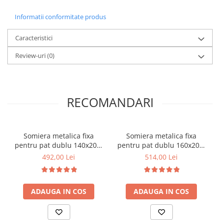
Informatii conformitate produs
Caracteristici
Review-uri
(0)
RECOMANDARI
Somiera metalica fixa
Somiera metalica fixa
pentru pat dublu 140x200,
pentru pat dublu 160x200,
6 picioare, 32 lamele lemn
6 picioare, 32 lamele lemn
492,00 Lei
514,00 Lei
fag, benzi textile, suport
fag, benzi textile, suport
saltea ferm, negru
saltea ferm, negru
ADAUGA IN COS
ADAUGA IN COS