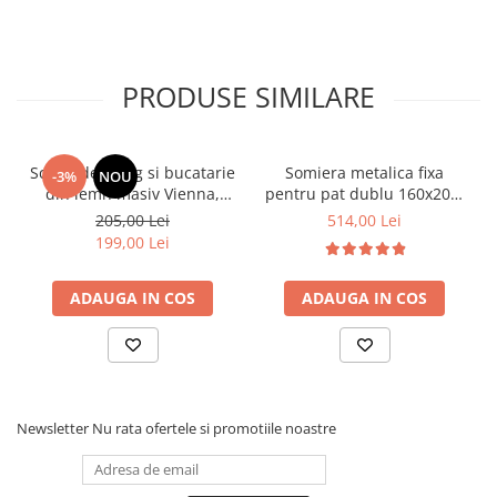
PRODUSE SIMILARE
Scaun de living si bucatarie
Somiera metalica fixa
-3%
NOU
din lemn masiv Vienna,
pentru pat dublu 160x200,
tapiterie stofa,100 kg,
6 picioare, 32 lamele lemn
205,00 Lei
514,00 Lei
94x49x40 cm, nuc/bej
fag, benzi textile, suport
199,00 Lei
saltea ferm, negru
ADAUGA IN COS
ADAUGA IN COS
Newsletter
Nu rata ofertele si promotiile noastre