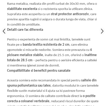
Rama metalica, realizata din profil curbat de 30x30 mm, ofera o
stabilitate excelenta
si o rezistenta sporita la utilizare zilnica.
Suprafata este acoperita cu un
strat protector anticoroziv
, care
previne aparitia ruginii si asigura o durata lunga de viata, chiar si
in conditii de umiditate.
Detalii care fac diferenta
Pentru o experienta de somn cat mai linistita, lamelele sunt
fixate pe o
banda textila rezistenta de 2 cm
, care elimina
zgomotele si miscarile nedorite. Somiera este prevazuta cu
6
picioare metalice stabile
, inalte de 25.5 cm, oferind o
inaltime
totala de 28.5 cm
– perfecta pentru o aerisire eficienta a saltelei
si mentinerea igienei zonei de dormit.
Compatibilitate si beneficii pentru sanatate
Aceasta somiera este recomandata in special pentru
saltele din
spuma poliuretanica sau latex
, datorita modului in care lamelele
flexibile sustin materialul si il ajuta sa isi pastreze forma
ergonomica. O somiera de calitate contribuie direct la
o pozitie
corecta a coloanei vertebrale
, reducand riscul durerilor de spate