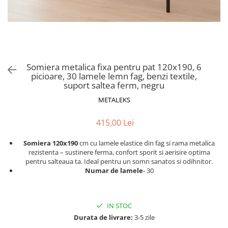
Scaune pliante
Saltele Pocket
Noptiere
Scaune birou
Saltele cu arcuri impachetate
Paturi
individual
Scaune profesionale
Seturi de pat si saltea
Saltele Memory Pocket
Masute de toaleta
Scaune Lemn
Saltele Memory Foam
Mobilier living
Scaune birou copii
Somiera metalica fixa pentru pat 120x190, 6
Saltele Memory Pocket
Scaune pentru living
picioare, 30 lamele lemn fag, benzi textile,
Scaune resigilate
Saltele cu plasa arcuri
suport saltea ferm, negru
Seturi comode living si vitrine
Scaune gradinita
Saltele cu spuma
METALEKS
Mobila living
Saltele cu spuma
Scaune conferinta
Comode living
415,00 Lei
Saltele cu spuma poliuretanica
Scaune terasa si outdoor
Set mese plus scaune
Saltele Latex
Mobilier birou
Somiera 120x190
cm cu lamele elastice din fag si rama metalica
rezistenta – sustinere ferma, confort sporit si aerisire optima
Saltele Memory
Scaune ergonomice
pentru salteaua ta. Ideal pentru un somn sanatos si odihnitor.
Saltele 140x200
Etajere Birou
Numar de lamele
- 30
Saltele 160x200
Dulap birou
Birouri
Saltele 180x200
IN STOC
Scaune pentru birou
Top saltele
Durata de livrare:
3-5 zile
Scaune pentru vizitatori