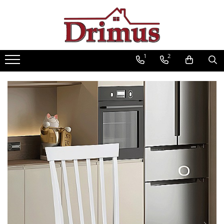
Saltele
Textile
Seturi saltele
Mobilier
Scaune
Mese
Saltele Ortopedice
Perne
Seturi Avantaj
Decor Stil Scandinav
Scaune bar
Mese cafea
1
2
Saltele cu arcuri impachetate
Pilote
Scaune stil scandinav
Scaune ergonomice
Seturi mese si scaune
individual
Mese stil scandinav
Lenjerii pat
Scaune bucatarie
Mese pliante
Saltele cu spuma
Balansoare stil scandinav
Protectii saltele
Scaune living
Mese living
Saltele cu arcuri Drimus
Mobilier baie
Scaune ieftine
Mese bucatarii
Saltele Superortopedice
Baze cu lavoar
Scaune cu mesh
Mese cu scaune
Saltele cu plasa arcuri
Oglinzi baie
Saltele cu spuma
Fotolii
Mese gradinita
Dulapuri baie
Saltele Drimus DeLuxe
Scaune Gaming
Seturi mobilier baie
Saltele cu arcuri impachetate
Mobilier dormitor
Scaune directoriale
individual
Dulapuri
Taburete
Saltele cu plasa de arcuri
Somiere
Scaune vizitator
Saltele Hoteliere
Comode dormitor Drimus