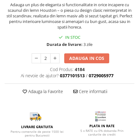
Top saltele 5 cm
Adauga un plus de eleganta si functionalitate in orice incapere cu
Scaune manager
Top saltele 10 cm
scaunul din lemn Houston – o piesa cu design clasic reinterpretat in
Mobilier bucatarie
stil scandinav, realizata din lemn masiv alb si sezut tapitat gri. Perfect
Top saltele memory 5 cm
pentru interioare luminoase si amenajari cu bun gust, acasa sau in
Mese bucatarie
Top saltele MemoHR 6.5 cm
spatii horeca.
Scaune pentru bucatarie
Saltele ieftine
IN STOC
Mobila bucatarie
Saltele cu plasa de arcuri
Durata de livrare:
3 zile
Seturi mese si scaune bucatarie
Saltele cu spuma
Mobilier hol
ADAUGA IN COS
Mobila hol
Cod Produs:
4184
Suporturi si rafturi pantofi
Ai nevoie de ajutor?
0377101513
/
0729005977
Portmantouri
Pantofare
Adauga la Favorite
Cere informatii
Seturi mobilier hol
Stender haine
Suport pentru umerase
Etajere
PLATA IN RATE
LIVRARE GRATUITA
Cuiere
5 x RATE cu 0% dobanda Prin
Pentru comenzile de peste 1500 lei
cardurile de credit
pentru Bucuresti
Mobilier gradinita