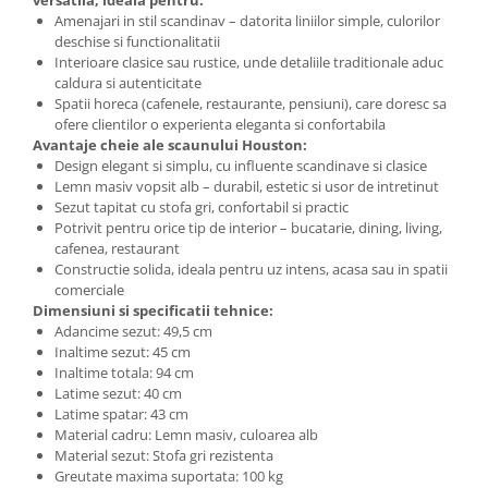
versatila, ideala pentru:
Amenajari in stil scandinav – datorita liniilor simple, culorilor
deschise si functionalitatii
Interioare clasice sau rustice, unde detaliile traditionale aduc
caldura si autenticitate
Spatii horeca (cafenele, restaurante, pensiuni), care doresc sa
ofere clientilor o experienta eleganta si confortabila
Avantaje cheie ale scaunului Houston:
Design elegant si simplu, cu influente scandinave si clasice
Lemn masiv vopsit alb – durabil, estetic si usor de intretinut
Sezut tapitat cu stofa gri, confortabil si practic
Potrivit pentru orice tip de interior – bucatarie, dining, living,
cafenea, restaurant
Constructie solida, ideala pentru uz intens, acasa sau in spatii
comerciale
Dimensiuni si specificatii tehnice:
Adancime sezut: 49,5 cm
Inaltime sezut: 45 cm
Inaltime totala: 94 cm
Latime sezut: 40 cm
Latime spatar: 43 cm
Material cadru: Lemn masiv, culoarea alb
Material sezut: Stofa gri rezistenta
Greutate maxima suportata: 100 kg