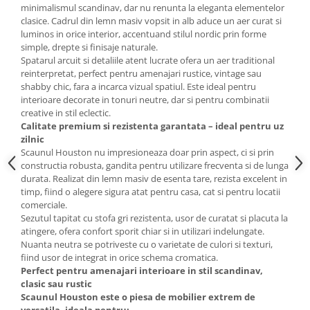
minimalismul scandinav, dar nu renunta la eleganta elementelor
clasice. Cadrul din lemn masiv vopsit in alb aduce un aer curat si
luminos in orice interior, accentuand stilul nordic prin forme
simple, drepte si finisaje naturale.
Spatarul arcuit si detaliile atent lucrate ofera un aer traditional
reinterpretat, perfect pentru amenajari rustice, vintage sau
shabby chic, fara a incarca vizual spatiul. Este ideal pentru
interioare decorate in tonuri neutre, dar si pentru combinatii
creative in stil eclectic.
Calitate premium si rezistenta garantata – ideal pentru uz
zilnic
Scaunul Houston nu impresioneaza doar prin aspect, ci si prin
constructia robusta, gandita pentru utilizare frecventa si de lunga
durata. Realizat din lemn masiv de esenta tare, rezista excelent in
timp, fiind o alegere sigura atat pentru casa, cat si pentru locatii
comerciale.
Sezutul tapitat cu stofa gri rezistenta, usor de curatat si placuta la
atingere, ofera confort sporit chiar si in utilizari indelungate.
Nuanta neutra se potriveste cu o varietate de culori si texturi,
fiind usor de integrat in orice schema cromatica.
Perfect pentru amenajari interioare in stil scandinav,
clasic sau rustic
Scaunul Houston este o piesa de mobilier extrem de