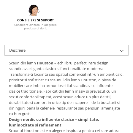
Mese gradinita
Scaune gradinita
CONSILIERE SI SUPORT
Set mese si scaune gradinita
Consiliere avizata in alegerea
produsului dorit
Mobilier copii
Mobila camera copii
Scaune birou pentru copii
Descriere
Saltele patuturi copii
Paturi copii
Scaun din lemn
Houston
– echilibrul perfect intre design
scandinav, eleganta clasica si functionalitate moderna
Masa si scaune gradinita
Transforma-ti locuinta sau spatiul comercial intr-un ambient cald,
Seturi comode living si dormitor
primitor si sofisticat cu scaunul din lemn Houston, o piesa de
mobilier care imbina armonios stilul scandinav cu influente
clasice traditionale. Fabricat din lemn masiv si prevazut cu un
sezut confortabil tapitat, acest scaun aduce un plus de stil,
durabilitate si confort in orice tip de incapere – de la bucatarii si
dininguri, pana la cafenele, restaurante sau pensiuni amenajate
cu bun gust.
Design nordic cu influente clasice – simplitate,
luminozitate si rafinament
Scaunul Houston este o alegere inspirata pentru cei care adora