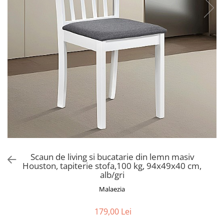
Scaune pliante
Saltele Pocket
Noptiere
Scaune birou
Saltele cu arcuri impachetate
Paturi
individual
Scaune profesionale
Seturi de pat si saltea
Saltele Memory Pocket
Masute de toaleta
Scaune Lemn
Saltele Memory Foam
Mobilier living
Scaune birou copii
Saltele Memory Pocket
Scaune pentru living
Scaune resigilate
Saltele cu plasa arcuri
Seturi comode living si vitrine
Scaune gradinita
Saltele cu spuma
Mobila living
Saltele cu spuma
Scaune conferinta
Comode living
Saltele cu spuma poliuretanica
Scaune terasa si outdoor
Set mese plus scaune
Saltele Latex
Mobilier birou
Saltele Memory
Scaune ergonomice
Scaun de living si bucatarie din lemn masiv
Saltele 140x200
Houston, tapiterie stofa,100 kg, 94x49x40 cm,
Etajere Birou
alb/gri
Saltele 160x200
Dulap birou
Malaezia
Birouri
Saltele 180x200
Scaune pentru birou
Top saltele
179,00 Lei
Scaune pentru vizitatori