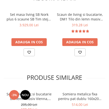
Set masa living SB Nork
Scaun de living si bucatarie,
plus 6 scaune SB Tim stejar
DM1 Tilo din lemn masiv
natur
fag, tapiterie stofa, 120 kg,
3.929,00 Lei
319,28 Lei
96x43x40 cm, Nuc
ADAUGA IN COS
ADAUGA IN COS
PRODUSE SIMILARE
Scaun de living si bucatarie
Somiera metalica fixa
-3%
NOU
din lemn masiv Vienna,
pentru pat dublu 160x200,
tapiterie stofa,100 kg,
6 picioare, 32 lamele lemn
205,00 Lei
514,00 Lei
94x49x40 cm, nuc/bej
fag, benzi textile, suport