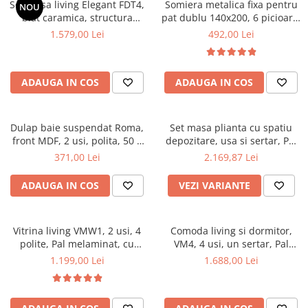
Set masa living Elegant FDT4,
Somiera metalica fixa pentru
NOU
Mese gradinita
blat caramica, structura
pat dublu 140x200, 6 picioare,
metalica, 140x80x75 cm,
32 lamele lemn fag, benzi
1.579,00 Lei
492,00 Lei
Scaune gradinita
alb/maro si 6 scaune Doina
textile, suport saltea ferm,
Set mese si scaune gradinita
FDC2, tapiterie catifea, 90 kg,
negru
bej
Mobilier copii
ADAUGA IN COS
ADAUGA IN COS
Mobila camera copii
Scaune birou pentru copii
Dulap baie suspendat Roma,
Set masa plianta cu spatiu
Saltele patuturi copii
front MDF, 2 usi, polita, 50 x
depozitare, usa si sertar, Pal
Paturi copii
68 cm, alb
Melaminat, 160x96x80 cm si 6
371,00 Lei
2.169,87 Lei
Masa si scaune gradinita
scaune pliante lemn, tapitate
cu piele ecologica, nuc
Seturi comode living si dormitor
ADAUGA IN COS
VEZI VARIANTE
Vitrina living VMW1, 2 usi, 4
Comoda living si dormitor,
polite, Pal melaminat, cu
VM4, 4 usi, un sertar, Pal
insertii MDF, Nuc
melaminat, cu insertii MDF,
1.199,00 Lei
1.688,00 Lei
Nuc