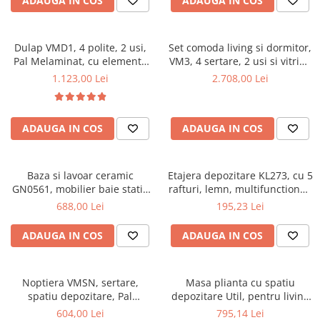
ADAUGA IN COS
ADAUGA IN COS
Dulap VMD1, 4 polite, 2 usi,
Set comoda living si dormitor,
Pal Melaminat, cu elemente
VM3, 4 sertare, 2 usi si vitrina
din MDF, Nuc
suprapozabila VMN4, 2 usi, 2
1.123,00 Lei
2.708,00 Lei
polite, Pal melaminat, cu
insertii MDF, Nuc
ADAUGA IN COS
ADAUGA IN COS
Baza si lavoar ceramic
Etajera depozitare KL273, cu 5
GN0561, mobilier baie stativ
rafturi, lemn, multifunctional,
50 cm, front MDF, 2 usi, 2
natur
688,00 Lei
195,23 Lei
rafturi, picioare cromate
reglabile, alb/antracit
ADAUGA IN COS
ADAUGA IN COS
Noptiera VMSN, sertare,
Masa plianta cu spatiu
spatiu depozitare, Pal
depozitare Util, pentru living
Melaminat, insertii MDF, Nuc
si bucatarie, PAL, structura
604,00 Lei
795,14 Lei