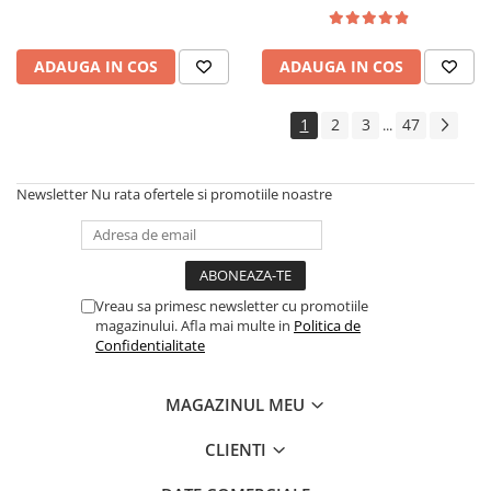
lemn masiv, cu role, 6
persoane, 160x96x80 cm, fag
ADAUGA IN COS
ADAUGA IN COS
1
2
3
47
...
Newsletter
Nu rata ofertele si promotiile noastre
Vreau sa primesc newsletter cu promotiile
magazinului. Afla mai multe in
Politica de
Confidentialitate
MAGAZINUL MEU
CLIENTI