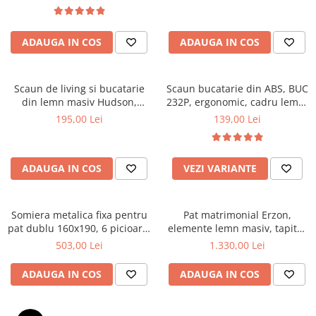
Top saltele 5 cm
textile, suport saltea ferm,
Scaune manager
negru
Top saltele 10 cm
Mobilier bucatarie
Top saltele memory 5 cm
ADAUGA IN COS
ADAUGA IN COS
Mese bucatarie
Top saltele MemoHR 6.5 cm
Scaune pentru bucatarie
Saltele ieftine
Mobila bucatarie
Scaun de living si bucatarie
Scaun bucatarie din ABS, BUC
Saltele cu plasa de arcuri
din lemn masiv Hudson,
232P, ergonomic, cadru lemn,
Seturi mese si scaune bucatarie
Saltele cu spuma
tapiterie stofa,100 kg,
100 kg
195,00 Lei
139,00 Lei
Mobilier hol
94x50x42 cm, alb/gri
Mobila hol
Suporturi si rafturi pantofi
ADAUGA IN COS
VEZI VARIANTE
Portmantouri
Pantofare
Somiera metalica fixa pentru
Pat matrimonial Erzon,
Seturi mobilier hol
pat dublu 160x190, 6 picioare,
elemente lemn masiv, tapitat
Stender haine
30 lamele lemn fag, benzi
cu stofa, cu somiera,140x200
503,00 Lei
1.330,00 Lei
textile, suport saltea ferm,
cm, gri
Suport pentru umerase
negru
ADAUGA IN COS
ADAUGA IN COS
Etajere
Cuiere
Mobilier gradinita