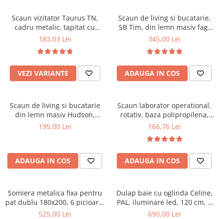
Scaune pliante
Saltele Pocket
Noptiere
Scaune birou
Saltele cu arcuri impachetate
Scaun vizitator Taurus TN,
Scaun de living si bucatarie,
Paturi
cadru metalic, tapitat cu
SB Tim, din lemn masiv fag,
individual
Scaune profesionale
Seturi de pat si saltea
stofa, stivuibil, 120 kg, negru
tapiterie stofa, lacuit, 120 kg,
183,03 Lei
345,00 Lei
Saltele Memory Pocket
Masute de toaleta
Scaune Lemn
96x43x40 cm, Alb/Rosu
Saltele Memory Foam
Mobilier living
Scaune birou copii
Saltele Memory Pocket
Scaune pentru living
VEZI VARIANTE
ADAUGA IN COS
Scaune resigilate
Saltele cu plasa arcuri
Seturi comode living si vitrine
Scaune gradinita
Saltele cu spuma
Mobila living
Scaun de living si bucatarie
Scaun laborator operational,
Saltele cu spuma
Scaune conferinta
Comode living
din lemn masiv Hudson,
rotativ, baza polipropilena,
Saltele cu spuma poliuretanica
Scaune terasa si outdoor
Set mese plus scaune
tapiterie stofa,100 kg,
piele ecologica, inaltime
195,00 Lei
166,76 Lei
94x50x42 cm, nuc/maro
ajustabila, 100 kg, negru
Saltele Latex
Mobilier birou
Saltele Memory
Scaune ergonomice
Saltele 140x200
ADAUGA IN COS
ADAUGA IN COS
Etajere Birou
Saltele 160x200
Dulap birou
Birouri
Saltele 180x200
Somiera metalica fixa pentru
Dulap baie cu oglinda Celine,
Scaune pentru birou
pat dublu 180x200, 6 picioare,
PAL, iluminare led, 120 cm, 3
Top saltele
32 lamele lemn fag, benzi
usi, 3 rafturi, soft close, alb
525,00 Lei
690,00 Lei
Scaune pentru vizitatori