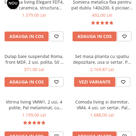
Set masa living Elegant FDT4,
Somiera metalica fixa pentru
NOU
Mese gradinita
blat caramica, structura
pat dublu 140x200, 6 picioare,
metalica, 140x80x75 cm,
32 lamele lemn fag, benzi
1.579,00 Lei
492,00 Lei
Scaune gradinita
alb/maro si 6 scaune Doina
textile, suport saltea ferm,
Set mese si scaune gradinita
FDC2, tapiterie catifea, 90 kg,
negru
bej
Mobilier copii
ADAUGA IN COS
ADAUGA IN COS
Mobila camera copii
Scaune birou pentru copii
Dulap baie suspendat Roma,
Set masa plianta cu spatiu
Saltele patuturi copii
front MDF, 2 usi, polita, 50 x
depozitare, usa si sertar, Pal
Paturi copii
68 cm, alb
Melaminat, 160x96x80 cm si 6
371,00 Lei
2.169,87 Lei
Masa si scaune gradinita
scaune pliante lemn, tapitate
cu piele ecologica, nuc
Seturi comode living si dormitor
ADAUGA IN COS
VEZI VARIANTE
Vitrina living VMW1, 2 usi, 4
Comoda living si dormitor,
polite, Pal melaminat, cu
VM4, 4 usi, un sertar, Pal
insertii MDF, Nuc
melaminat, cu insertii MDF,
1.199,00 Lei
1.688,00 Lei
Nuc