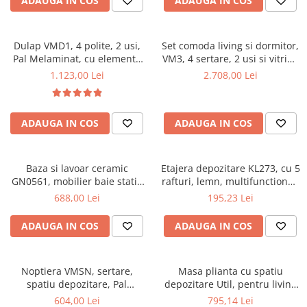
ADAUGA IN COS
ADAUGA IN COS
Dulap VMD1, 4 polite, 2 usi,
Set comoda living si dormitor,
Pal Melaminat, cu elemente
VM3, 4 sertare, 2 usi si vitrina
din MDF, Nuc
suprapozabila VMN4, 2 usi, 2
1.123,00 Lei
2.708,00 Lei
polite, Pal melaminat, cu
insertii MDF, Nuc
ADAUGA IN COS
ADAUGA IN COS
Baza si lavoar ceramic
Etajera depozitare KL273, cu 5
GN0561, mobilier baie stativ
rafturi, lemn, multifunctional,
50 cm, front MDF, 2 usi, 2
natur
688,00 Lei
195,23 Lei
rafturi, picioare cromate
reglabile, alb/antracit
ADAUGA IN COS
ADAUGA IN COS
Noptiera VMSN, sertare,
Masa plianta cu spatiu
spatiu depozitare, Pal
depozitare Util, pentru living
Melaminat, insertii MDF, Nuc
si bucatarie, PAL, structura
604,00 Lei
795,14 Lei