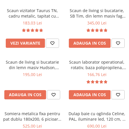
Scaune pliante
Saltele Pocket
Noptiere
Scaune birou
Saltele cu arcuri impachetate
Scaun vizitator Taurus TN,
Scaun de living si bucatarie,
Paturi
cadru metalic, tapitat cu
SB Tim, din lemn masiv fag,
individual
Scaune profesionale
Seturi de pat si saltea
stofa, stivuibil, 120 kg, negru
tapiterie stofa, lacuit, 120 kg,
183,03 Lei
345,00 Lei
Saltele Memory Pocket
Masute de toaleta
Scaune Lemn
96x43x40 cm, Alb/Rosu
Saltele Memory Foam
Mobilier living
Scaune birou copii
Saltele Memory Pocket
Scaune pentru living
VEZI VARIANTE
ADAUGA IN COS
Scaune resigilate
Saltele cu plasa arcuri
Seturi comode living si vitrine
Scaune gradinita
Saltele cu spuma
Mobila living
Scaun de living si bucatarie
Scaun laborator operational,
Saltele cu spuma
Scaune conferinta
Comode living
din lemn masiv Hudson,
rotativ, baza polipropilena,
Saltele cu spuma poliuretanica
Scaune terasa si outdoor
Set mese plus scaune
tapiterie stofa,100 kg,
piele ecologica, inaltime
195,00 Lei
166,76 Lei
94x50x42 cm, nuc/maro
ajustabila, 100 kg, negru
Saltele Latex
Mobilier birou
Saltele Memory
Scaune ergonomice
Saltele 140x200
ADAUGA IN COS
ADAUGA IN COS
Etajere Birou
Saltele 160x200
Dulap birou
Birouri
Saltele 180x200
Somiera metalica fixa pentru
Dulap baie cu oglinda Celine,
Scaune pentru birou
pat dublu 180x200, 6 picioare,
PAL, iluminare led, 120 cm, 3
Top saltele
32 lamele lemn fag, benzi
usi, 3 rafturi, soft close, alb
525,00 Lei
690,00 Lei
Scaune pentru vizitatori