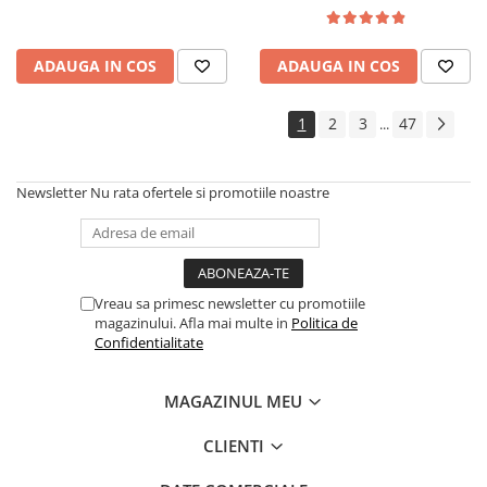
lemn masiv, cu role, 6
persoane, 160x96x80 cm, fag
ADAUGA IN COS
ADAUGA IN COS
1
2
3
47
...
Newsletter
Nu rata ofertele si promotiile noastre
Vreau sa primesc newsletter cu promotiile
magazinului. Afla mai multe in
Politica de
Confidentialitate
MAGAZINUL MEU
CLIENTI