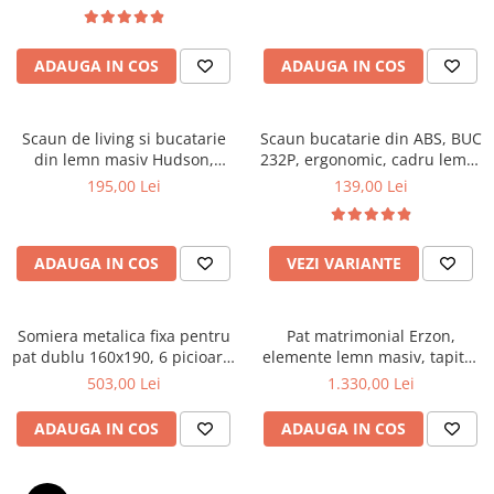
Top saltele 5 cm
textile, suport saltea ferm,
Scaune manager
negru
Top saltele 10 cm
Mobilier bucatarie
Top saltele memory 5 cm
ADAUGA IN COS
ADAUGA IN COS
Mese bucatarie
Top saltele MemoHR 6.5 cm
Scaune pentru bucatarie
Saltele ieftine
Mobila bucatarie
Scaun de living si bucatarie
Scaun bucatarie din ABS, BUC
Saltele cu plasa de arcuri
din lemn masiv Hudson,
232P, ergonomic, cadru lemn,
Seturi mese si scaune bucatarie
Saltele cu spuma
tapiterie stofa,100 kg,
100 kg
195,00 Lei
139,00 Lei
Mobilier hol
94x50x42 cm, alb/gri
Mobila hol
Suporturi si rafturi pantofi
ADAUGA IN COS
VEZI VARIANTE
Portmantouri
Pantofare
Somiera metalica fixa pentru
Pat matrimonial Erzon,
Seturi mobilier hol
pat dublu 160x190, 6 picioare,
elemente lemn masiv, tapitat
Stender haine
30 lamele lemn fag, benzi
cu stofa, cu somiera,140x200
503,00 Lei
1.330,00 Lei
textile, suport saltea ferm,
cm, gri
Suport pentru umerase
negru
ADAUGA IN COS
ADAUGA IN COS
Etajere
Cuiere
Mobilier gradinita