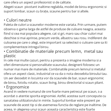
care ofera un aspect profesionist si de calitate.
Alegeti scaun pivotant inaltime reglabila, model de birou ergonomic si
suport lombar, scaun cu brațe, scaune pentru bar si altele.
• Culori neutre
Paleta de culori a scaunelor moderne este variata. Prin urmare, putem
observa o gama larga de astfel de produse de culoare neagra, aceasta
fiind si cea mai populara alegere, cat si gri, maro sau chiar culori mai
deschise si mai aprinse, precum verde, albastru sau rosu. Indiferent de
culoarea pe care o alegi, este important sa selectezi o culoare care sa iti
complementeze intregul birou.
• Combinatie de materiale precum lemn, metal sau
plastic
In cele mai multe cazuri, pentru a prezenta o imagine moderna si a
oferi dimensiune si personalitate scaunului, designerii folosesc un
numar mai mare de materiale. Combinatiile precum lemnul si metalul
ofera un aspect clasic, industrial ce va da o nota deosebita biroului tau.
Un aer deosebit in locuinta vor da scaunele de bar, scaun ergonomic
de birou, fotoliu rotativ, scaun living, birou directorial si scaun pliant.
• Ergonomice
Avand in vedere numarul de ore foarte mare petrecut pe scaun, s-a
acordat o atentie sporita ergnomiei. Astfel, acestea sunt concepute cu
sanatatea utilizatorului in minte. Suportul lombar este prezent pe
scaunele de acest tip si de asemenea functia de reglare pe inaltime. De
aceea, in alegerea unui scaun aceasta caracteristica este foarte