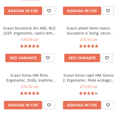
Top saltele 5 cm
94x50x42 cm, alb/gri
Scaune manager
Top saltele 10 cm
ADAUGA IN COS
ADAUGA IN COS
Mobilier bucatarie
Top saltele memory 5 cm
Mese bucatarie
Top saltele MemoHR 6.5 cm
Scaune pentru bucatarie
Scaun bucatarie din ABS, BUC
Saltele ieftine
Scaun pliant lemn masiv,
232P, ergonomic, cadru lemn,
Mobila bucatarie
bucatarie si living, sezut
Saltele cu plasa de arcuri
100 kg
tapitat cu piele ecologica, 100
139,00 Lei
215,56 Lei
Seturi mese si scaune bucatarie
Saltele cu spuma
kg, nuc
Mobilier hol
Mobila hol
VEZI VARIANTE
VEZI VARIANTE
Suporturi si rafturi pantofi
Portmantouri
Scaun birou HM Rino,
Scaun birou copii HM Gonzo
Pantofare
Ergonomic, Stofa, Inaltime
2, Ergonomic, Piele ecologica,
Seturi mobilier hol
reglabila, Mecanism
Inaltime ajustabila, Mecanism
574,50 Lei
473,83 Lei
Stender haine
balansare, 100 kg, 122x61x40
balansare, 90 Kg, Mov
cm, Gri
Suport pentru umerase
Etajere
ADAUGA IN COS
ADAUGA IN COS
Cuiere
Mobilier gradinita