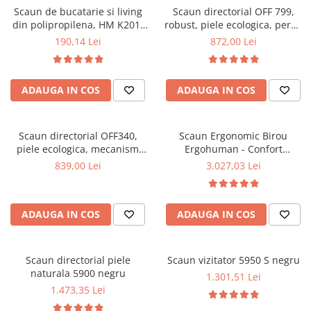
Scaun de bucatarie si living
Scaun directorial OFF 799,
Mese gradinita
din polipropilena, HM K201,
robust, piele ecologica, perne
Scaune gradinita
ergonomic, baza lemn masiv,
duble, baza cromata,
190,14 Lei
872,00 Lei
tapiterie cu piele ecologica,
mecanism multiblock, 200 kg
Set mese si scaune gradinita
100 kg, alb
Mobilier copii
ADAUGA IN COS
ADAUGA IN COS
Mobila camera copii
Scaune birou pentru copii
Saltele patuturi copii
Scaun directorial OFF340,
Scaun Ergonomic Birou
Paturi copii
piele ecologica, mecanism
Ergohuman - Confort
balans, robust, rabatabil 180
Premium, Reglaje Inteligente
Masa si scaune gradinita
839,00 Lei
3.027,03 Lei
grade, 150 kg
si Design Modern pentru
Seturi comode living si dormitor
Performanta la Birou
ADAUGA IN COS
ADAUGA IN COS
Scaun directorial piele
Scaun vizitator 5950 S negru
naturala 5900 negru
1.301,51 Lei
1.473,35 Lei