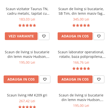
Scaune pliante
Saltele Pocket
Noptiere
Scaune birou
Saltele cu arcuri impachetate
Scaun vizitator Taurus TN,
Scaun de living si bucatarie,
Paturi
cadru metalic, tapitat cu
SB Tim, din lemn masiv fag,
individual
Scaune profesionale
Seturi de pat si saltea
stofa, stivuibil, 120 kg, negru
tapiterie stofa, lacuit, 120 kg,
183,03 Lei
345,00 Lei
Saltele Memory Pocket
Masute de toaleta
Scaune Lemn
96x43x40 cm, Alb/Rosu
Saltele Memory Foam
Mobilier living
Scaune birou copii
Saltele Memory Pocket
Scaune pentru living
VEZI VARIANTE
ADAUGA IN COS
Scaune resigilate
Saltele cu plasa arcuri
Seturi comode living si vitrine
Scaune gradinita
Saltele cu spuma
Mobila living
Scaun de living si bucatarie
Scaun laborator operational,
Saltele cu spuma
Scaune conferinta
Comode living
din lemn masiv Hudson,
rotativ, baza polipropilena,
Saltele cu spuma poliuretanica
Scaune terasa si outdoor
Set mese plus scaune
tapiterie stofa,100 kg,
piele ecologica, inaltime
195,00 Lei
166,76 Lei
94x50x42 cm, nuc/maro
ajustabila, 100 kg, negru
Saltele Latex
Mobilier birou
Saltele Memory
Scaune ergonomice
Saltele 140x200
ADAUGA IN COS
ADAUGA IN COS
Etajere Birou
Saltele 160x200
Dulap birou
Birouri
Saltele 180x200
Scaun living HM K209 gri
Scaun de living si bucatarie
Scaune pentru birou
din lemn masiv Hudson,
267,42 Lei
Top saltele
tapiterie stofa,100 kg,
195,00 Lei
Scaune pentru vizitatori