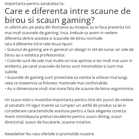
importanta pentru sanatatea ta.
Care e diferenta intre scaune de
birou si scaun gaming?
In ultimii ani, pe piata din Romania au inceput sa isi faca prezenta tot
mai mult scaunele de gaming. Insa, trebuie sa avem in vedere
diferenta dintre acestea si scaunele de birou normale.
Iata 4 diferente intre cele doua tipuri:
• Scaunul de gaming are in general un design in stil de curse, iar cele de
birou au o estetica profesionista;
• Culorile sunt de cele mai multe ori mai aprinse si ies mult mai usor in
evidenta, pe cand scaunele de birou sunt minimaliste si sunt mai
subtile.
• Scaunele de gaming sunt proiectate sa reziste la utilizari mai lungi,
ceea ce inseamna ca folosesc materiale mai confortabile.
• Au o dimensiune mult mai mare fata de scaune de birou ergonomice.
Un scaun este o investitie importanta pentru tine din punct de vedere
al sanatatii. Fii sigur inainte sa cumperi un astfel de produs sa iei in
considerare caracteristicile acestuia pentru a face alegerea corecta.
Avem intotdeauna preturi excelente pentru scaun dining, scaun
directorial, scaun de bucatarie, scaune rotative.
Newsletter
Nu rata ofertele si promotiile noastre