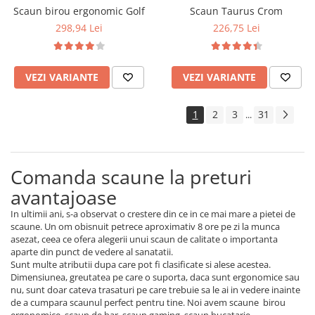
Scaun birou ergonomic Golf
Scaun Taurus Crom
298,94 Lei
226,75 Lei
VEZI VARIANTE
VEZI VARIANTE
1
2
3
31
...
Comanda scaune la preturi
avantajoase
In ultimii ani, s-a observat o crestere din ce in ce mai mare a pietei de
scaune. Un om obisnuit petrece aproximativ 8 ore pe zi la munca
asezat, ceea ce ofera alegerii unui scaun de calitate o importanta
aparte din punct de vedere al sanatatii.
Sunt multe atributii dupa care pot fi clasificate si alese acestea.
Dimensiunea, greutatea pe care o suporta, daca sunt ergonomice sau
nu, sunt doar cateva trasaturi pe care trebuie sa le ai in vedere inainte
de a cumpara scaunul perfect pentru tine. Noi avem scaune birou