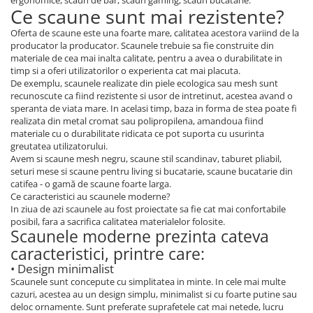
ergonomice, scaun de bar, scaun gaming, scaun bucatarie.
Ce scaune sunt mai rezistente?
Oferta de scaune este una foarte mare, calitatea acestora variind de la
producator la producator. Scaunele trebuie sa fie construite din
materiale de cea mai inalta calitate, pentru a avea o durabilitate in
timp si a oferi utilizatorilor o experienta cat mai placuta.
De exemplu, scaunele realizate din piele ecologica sau mesh sunt
recunoscute ca fiind rezistente si usor de intretinut, acestea avand o
speranta de viata mare. In acelasi timp, baza in forma de stea poate fi
realizata din metal cromat sau polipropilena, amandoua fiind
materiale cu o durabilitate ridicata ce pot suporta cu usurinta
greutatea utilizatorului.
Avem si scaune mesh negru, scaune stil scandinav, taburet pliabil,
seturi mese si scaune pentru living si bucatarie, scaune bucatarie din
catifea - o gamă de scaune foarte larga.
Ce caracteristici au scaunele moderne?
In ziua de azi scaunele au fost proiectate sa fie cat mai confortabile
posibil, fara a sacrifica calitatea materialelor folosite.
Scaunele moderne prezinta cateva
caracteristici, printre care:
• Design minimalist
Scaunele sunt concepute cu simplitatea in minte. In cele mai multe
cazuri, acestea au un design simplu, minimalist si cu foarte putine sau
deloc ornamente. Sunt preferate suprafetele cat mai netede, lucru