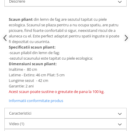
Descriere
Mese gradinita
Scaune gradinita
Scaun pliant
din lemn de fag are sezutul tapitat cu piele
Set mese si scaune gradinita
ecologica. Scaunul se pliaza pentru a nu ocupa spatiu, are patru
Mobilier copii
picioare, fiind foarte confortabil si sigur, neexistand riscul de a
aluneca cu el. Este perfect adaptat pentru spatii inguste si poate
Mobila camera copii
fi depozitat cu usurinta.
Scaune birou pentru copii
Specificatii scaun pliant:
-scaun pliabil din lemn de fag;
Saltele patuturi copii
-sezutul scaunului este tapitat cu piele ecologica;
Paturi copii
Dimensiuni scaun pliant:
Inaltime - 80 cm
Masa si scaune gradinita
Latime - Extins: 46 cm Pliat: 5 cm
Seturi comode living si dormitor
Lungime sezut - 42 cm
Garantie: 2 ani
Acest scaun poate sustine o greutate de pana la 100 kg.
Informatii conformitate produs
Caracteristici
Video
(1)