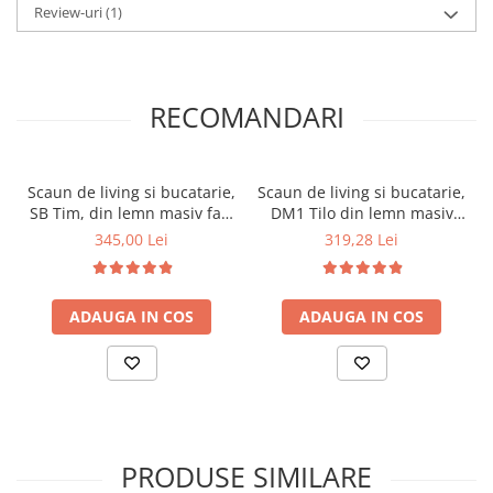
Review-uri
(1)
RECOMANDARI
Scaun de living si bucatarie,
Scaun de living si bucatarie,
SB Tim, din lemn masiv fag,
DM1 Tilo din lemn masiv
tapiterie stofa, lacuit, 120
fag, tapiterie stofa, 120 kg,
345,00 Lei
319,28 Lei
kg, 96x43x40 cm, Nuc
96x43x40 cm, Nuc
ADAUGA IN COS
ADAUGA IN COS
PRODUSE SIMILARE