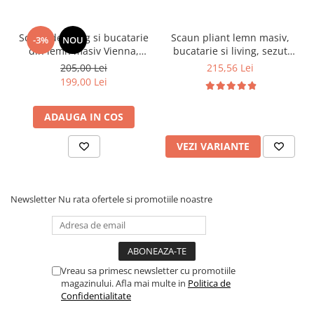
Scaun de living si bucatarie
Scaun pliant lemn masiv,
-3%
NOU
din lemn masiv Vienna,
bucatarie si living, sezut
tapiterie stofa,100 kg,
tapitat cu piele ecologica,
205,00 Lei
215,56 Lei
94x49x40 cm, nuc/bej
100 kg, cires
199,00 Lei
ADAUGA IN COS
VEZI VARIANTE
Newsletter
Nu rata ofertele si promotiile noastre
Vreau sa primesc newsletter cu promotiile
magazinului. Afla mai multe in
Politica de
Confidentialitate