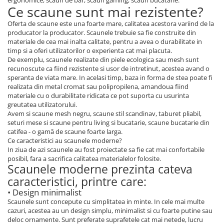
ergonomice, scaun de bar, scaun gaming, scaun bucatarie.
Ce scaune sunt mai rezistente?
Oferta de scaune este una foarte mare, calitatea acestora variind de la
producator la producator. Scaunele trebuie sa fie construite din
materiale de cea mai inalta calitate, pentru a avea o durabilitate in
timp si a oferi utilizatorilor o experienta cat mai placuta.
De exemplu, scaunele realizate din piele ecologica sau mesh sunt
recunoscute ca fiind rezistente si usor de intretinut, acestea avand o
speranta de viata mare. In acelasi timp, baza in forma de stea poate fi
realizata din metal cromat sau polipropilena, amandoua fiind
materiale cu o durabilitate ridicata ce pot suporta cu usurinta
greutatea utilizatorului.
Avem si scaune mesh negru, scaune stil scandinav, taburet pliabil,
seturi mese si scaune pentru living si bucatarie, scaune bucatarie din
catifea - o gamă de scaune foarte larga.
Ce caracteristici au scaunele moderne?
In ziua de azi scaunele au fost proiectate sa fie cat mai confortabile
posibil, fara a sacrifica calitatea materialelor folosite.
Scaunele moderne prezinta cateva
caracteristici, printre care:
• Design minimalist
Scaunele sunt concepute cu simplitatea in minte. In cele mai multe
cazuri, acestea au un design simplu, minimalist si cu foarte putine sau
deloc ornamente. Sunt preferate suprafetele cat mai netede, lucru