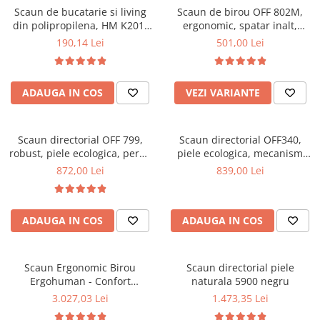
Scaun de bucatarie si living
Scaun de birou OFF 802M,
Mese gradinita
din polipropilena, HM K201,
ergonomic, spatar inalt,
Scaune gradinita
ergonomic, baza lemn masiv,
mecanism balans, roti
190,14 Lei
501,00 Lei
tapiterie cu piele ecologica,
gumate, 100 kg
Set mese si scaune gradinita
100 kg, alb
Mobilier copii
ADAUGA IN COS
VEZI VARIANTE
Mobila camera copii
Scaune birou pentru copii
Saltele patuturi copii
Scaun directorial OFF 799,
Scaun directorial OFF340,
Paturi copii
robust, piele ecologica, perne
piele ecologica, mecanism
duble, baza cromata,
balans, robust, rabatabil 180
Masa si scaune gradinita
872,00 Lei
839,00 Lei
mecanism multiblock, 200 kg
grade, 150 kg
Seturi comode living si dormitor
ADAUGA IN COS
ADAUGA IN COS
Scaun Ergonomic Birou
Scaun directorial piele
Ergohuman - Confort
naturala 5900 negru
Premium, Reglaje Inteligente
3.027,03 Lei
1.473,35 Lei
si Design Modern pentru