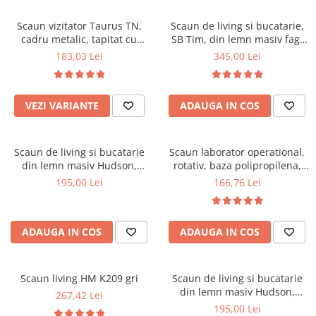
Scaune pliante
Saltele Pocket
Noptiere
Scaune birou
Saltele cu arcuri impachetate
Scaun vizitator Taurus TN,
Scaun de living si bucatarie,
Paturi
cadru metalic, tapitat cu
SB Tim, din lemn masiv fag,
individual
Scaune profesionale
Seturi de pat si saltea
stofa, stivuibil, 120 kg, negru
tapiterie stofa, lacuit, 120 kg,
183,03 Lei
345,00 Lei
Saltele Memory Pocket
Masute de toaleta
Scaune Lemn
96x43x40 cm, Alb/Rosu
Saltele Memory Foam
Mobilier living
Scaune birou copii
Saltele Memory Pocket
Scaune pentru living
VEZI VARIANTE
ADAUGA IN COS
Scaune resigilate
Saltele cu plasa arcuri
Seturi comode living si vitrine
Scaune gradinita
Saltele cu spuma
Mobila living
Scaun de living si bucatarie
Scaun laborator operational,
Saltele cu spuma
Scaune conferinta
Comode living
din lemn masiv Hudson,
rotativ, baza polipropilena,
Saltele cu spuma poliuretanica
Scaune terasa si outdoor
Set mese plus scaune
tapiterie stofa,100 kg,
piele ecologica, inaltime
195,00 Lei
166,76 Lei
94x50x42 cm, nuc/maro
ajustabila, 100 kg, negru
Saltele Latex
Mobilier birou
Saltele Memory
Scaune ergonomice
Saltele 140x200
ADAUGA IN COS
ADAUGA IN COS
Etajere Birou
Saltele 160x200
Dulap birou
Birouri
Saltele 180x200
Scaun living HM K209 gri
Scaun de living si bucatarie
Scaune pentru birou
din lemn masiv Hudson,
267,42 Lei
Top saltele
tapiterie stofa,100 kg,
195,00 Lei
Scaune pentru vizitatori