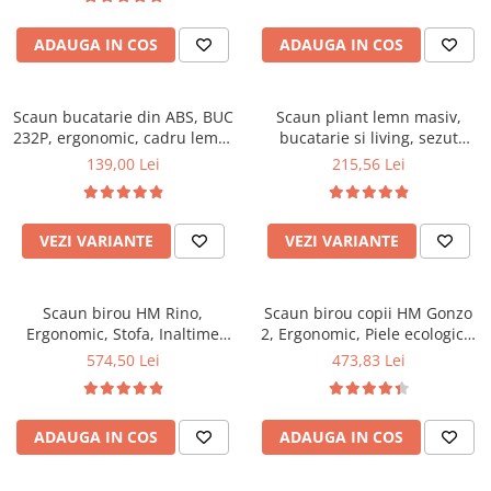
Top saltele 5 cm
94x50x42 cm, alb/gri
Scaune manager
Top saltele 10 cm
ADAUGA IN COS
ADAUGA IN COS
Mobilier bucatarie
Top saltele memory 5 cm
Mese bucatarie
Top saltele MemoHR 6.5 cm
Scaune pentru bucatarie
Scaun bucatarie din ABS, BUC
Saltele ieftine
Scaun pliant lemn masiv,
232P, ergonomic, cadru lemn,
Mobila bucatarie
bucatarie si living, sezut
Saltele cu plasa de arcuri
100 kg
tapitat cu piele ecologica, 100
139,00 Lei
215,56 Lei
Seturi mese si scaune bucatarie
Saltele cu spuma
kg, nuc
Mobilier hol
Mobila hol
VEZI VARIANTE
VEZI VARIANTE
Suporturi si rafturi pantofi
Portmantouri
Scaun birou HM Rino,
Scaun birou copii HM Gonzo
Pantofare
Ergonomic, Stofa, Inaltime
2, Ergonomic, Piele ecologica,
Seturi mobilier hol
reglabila, Mecanism
Inaltime ajustabila, Mecanism
574,50 Lei
473,83 Lei
Stender haine
balansare, 100 kg, 122x61x40
balansare, 90 Kg, Mov
cm, Gri
Suport pentru umerase
Etajere
ADAUGA IN COS
ADAUGA IN COS
Cuiere
Mobilier gradinita