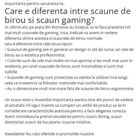
importanta pentru sanatatea ta.
Care e diferenta intre scaune de
birou si scaun gaming?
In ultimii ani, pe piata din Romania au inceput sa isi faca prezenta tot
mai mult scaunele de gaming. Insa, trebuie sa avem in vedere
diferenta dintre acestea si scaunele de birou normale.
Iata 4 diferente intre cele doua tipuri:
• Scaunul de gaming are in general un design in stil de curse, iar cele de
birou au o estetica profesionista;
• Culorile sunt de cele mai multe ori mai aprinse si ies mult mai usor in
evidenta, pe cand scaunele de birou sunt minimaliste si sunt mai
subtile.
• Scaunele de gaming sunt proiectate sa reziste la utilizari mai lungi,
ceea ce inseamna ca folosesc materiale mai confortabile.
• Au o dimensiune mult mai mare fata de scaune de birou ergonomice.
Un scaun este o investitie importanta pentru tine din punct de vedere
al sanatatii. Fii sigur inainte sa cumperi un astfel de produs sa iei in
considerare caracteristicile acestuia pentru a face alegerea corecta.
Avem intotdeauna preturi excelente pentru scaun dining, scaun
directorial, scaun de bucatarie, scaune rotative.
Newsletter
Nu rata ofertele si promotiile noastre