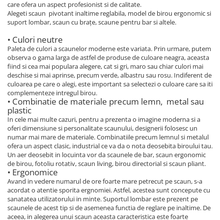
care ofera un aspect profesionist si de calitate.
Alegeti scaun pivotant inaltime reglabila, model de birou ergonomic si
suport lombar, scaun cu brațe, scaune pentru bar si altele.
• Culori neutre
Paleta de culori a scaunelor moderne este variata. Prin urmare, putem
observa o gama larga de astfel de produse de culoare neagra, aceasta
fiind si cea mai populara alegere, cat si gri, maro sau chiar culori mai
deschise si mai aprinse, precum verde, albastru sau rosu. Indiferent de
culoarea pe care o alegi, este important sa selectezi o culoare care sa iti
complementeze intregul birou.
• Combinatie de materiale precum lemn, metal sau
plastic
In cele mai multe cazuri, pentru a prezenta o imagine moderna si a
oferi dimensiune si personalitate scaunului, designerii folosesc un
numar mai mare de materiale. Combinatiile precum lemnul si metalul
ofera un aspect clasic, industrial ce va da o nota deosebita biroului tau.
Un aer deosebit in locuinta vor da scaunele de bar, scaun ergonomic
de birou, fotoliu rotativ, scaun living, birou directorial si scaun pliant.
• Ergonomice
Avand in vedere numarul de ore foarte mare petrecut pe scaun, s-a
acordat o atentie sporita ergnomiei. Astfel, acestea sunt concepute cu
sanatatea utilizatorului in minte. Suportul lombar este prezent pe
scaunele de acest tip si de asemenea functia de reglare pe inaltime. De
aceea, in alegerea unui scaun aceasta caracteristica este foarte