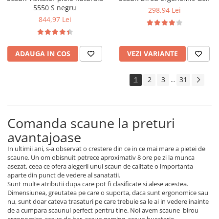
5550 S negru
298,94 Lei
844,97 Lei
ADAUGA IN COS
VEZI VARIANTE
1
2
3
31
...
Comanda scaune la preturi
avantajoase
In ultimii ani, s-a observat o crestere din ce in ce mai mare a pietei de
scaune. Un om obisnuit petrece aproximativ 8 ore pe zi la munca
asezat, ceea ce ofera alegerii unui scaun de calitate o importanta
aparte din punct de vedere al sanatatii.
Sunt multe atributii dupa care pot fi clasificate si alese acestea.
Dimensiunea, greutatea pe care o suporta, daca sunt ergonomice sau
nu, sunt doar cateva trasaturi pe care trebuie sa le ai in vedere inainte
de a cumpara scaunul perfect pentru tine. Noi avem scaune birou