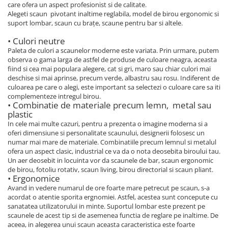
care ofera un aspect profesionist si de calitate.
Alegeti scaun pivotant inaltime reglabila, model de birou ergonomic si
suport lombar, scaun cu brațe, scaune pentru bar si altele.
• Culori neutre
Paleta de culori a scaunelor moderne este variata. Prin urmare, putem
observa o gama larga de astfel de produse de culoare neagra, aceasta
fiind si cea mai populara alegere, cat si gri, maro sau chiar culori mai
deschise si mai aprinse, precum verde, albastru sau rosu. Indiferent de
culoarea pe care o alegi, este important sa selectezi o culoare care sa iti
complementeze intregul birou.
• Combinatie de materiale precum lemn, metal sau
plastic
In cele mai multe cazuri, pentru a prezenta o imagine moderna si a
oferi dimensiune si personalitate scaunului, designerii folosesc un
numar mai mare de materiale. Combinatiile precum lemnul si metalul
ofera un aspect clasic, industrial ce va da o nota deosebita biroului tau.
Un aer deosebit in locuinta vor da scaunele de bar, scaun ergonomic
de birou, fotoliu rotativ, scaun living, birou directorial si scaun pliant.
• Ergonomice
Avand in vedere numarul de ore foarte mare petrecut pe scaun, s-a
acordat o atentie sporita ergnomiei. Astfel, acestea sunt concepute cu
sanatatea utilizatorului in minte. Suportul lombar este prezent pe
scaunele de acest tip si de asemenea functia de reglare pe inaltime. De
aceea, in alegerea unui scaun aceasta caracteristica este foarte