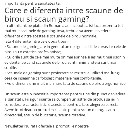
importanta pentru sanatatea ta.
Care e diferenta intre scaune de
birou si scaun gaming?
In ultimii ani, pe piata din Romania au inceput sa isi faca prezenta tot
mai mult scaunele de gaming. Insa, trebuie sa avem in vedere
diferenta dintre acestea si scaunele de birou normale.
Iata 4 diferente intre cele doua tipuri:
• Scaunul de gaming are in general un design in stil de curse, iar cele de
birou au o estetica profesionista;
• Culorile sunt de cele mai multe ori mai aprinse si ies mult mai usor in
evidenta, pe cand scaunele de birou sunt minimaliste si sunt mai
subtile.
• Scaunele de gaming sunt proiectate sa reziste la utilizari mai lungi,
ceea ce inseamna ca folosesc materiale mai confortabile.
• Au o dimensiune mult mai mare fata de scaune de birou ergonomice.
Un scaun este o investitie importanta pentru tine din punct de vedere
al sanatatii. Fii sigur inainte sa cumperi un astfel de produs sa iei in
considerare caracteristicile acestuia pentru a face alegerea corecta.
Avem intotdeauna preturi excelente pentru scaun dining, scaun
directorial, scaun de bucatarie, scaune rotative.
Newsletter
Nu rata ofertele si promotiile noastre