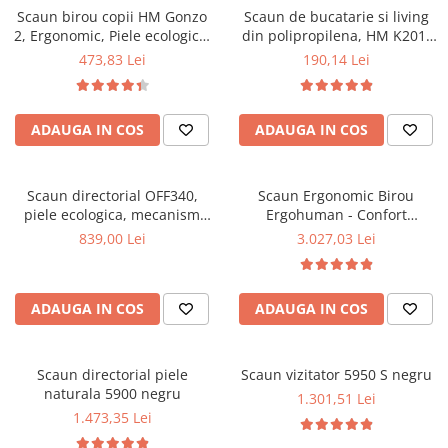
Scaun birou copii HM Gonzo
Scaun de bucatarie si living
Mese gradinita
2, Ergonomic, Piele ecologica,
din polipropilena, HM K201,
Scaune gradinita
Inaltime ajustabila, Mecanism
ergonomic, baza lemn masiv,
473,83 Lei
190,14 Lei
balansare, 90 Kg, Mov
tapiterie cu piele ecologica,
Set mese si scaune gradinita
100 kg, alb
Mobilier copii
ADAUGA IN COS
ADAUGA IN COS
Mobila camera copii
Scaune birou pentru copii
Saltele patuturi copii
Scaun directorial OFF340,
Scaun Ergonomic Birou
Paturi copii
piele ecologica, mecanism
Ergohuman - Confort
balans, robust, rabatabil 180
Premium, Reglaje Inteligente
Masa si scaune gradinita
839,00 Lei
3.027,03 Lei
grade, 150 kg
si Design Modern pentru
Seturi comode living si dormitor
Performanta la Birou
ADAUGA IN COS
ADAUGA IN COS
Scaun directorial piele
Scaun vizitator 5950 S negru
naturala 5900 negru
1.301,51 Lei
1.473,35 Lei