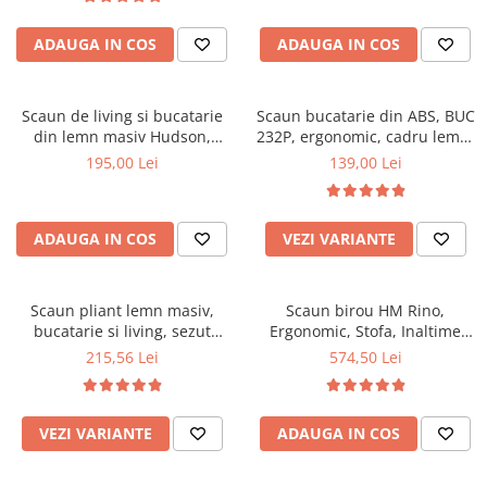
Top saltele 5 cm
94x49x40 cm, alb/gri
Scaune manager
Top saltele 10 cm
ADAUGA IN COS
ADAUGA IN COS
Mobilier bucatarie
Top saltele memory 5 cm
Mese bucatarie
Top saltele MemoHR 6.5 cm
Scaune pentru bucatarie
Saltele ieftine
Scaun de living si bucatarie
Scaun bucatarie din ABS, BUC
Mobila bucatarie
din lemn masiv Hudson,
232P, ergonomic, cadru lemn,
Saltele cu plasa de arcuri
tapiterie stofa,100 kg,
100 kg
195,00 Lei
139,00 Lei
Seturi mese si scaune bucatarie
Saltele cu spuma
94x50x42 cm, alb/gri
Mobilier hol
Mobila hol
ADAUGA IN COS
VEZI VARIANTE
Suporturi si rafturi pantofi
Portmantouri
Scaun pliant lemn masiv,
Scaun birou HM Rino,
Pantofare
bucatarie si living, sezut
Ergonomic, Stofa, Inaltime
Seturi mobilier hol
tapitat cu piele ecologica, 100
reglabila, Mecanism
215,56 Lei
574,50 Lei
Stender haine
kg, nuc
balansare, 100 kg, 122x61x40
cm, Gri
Suport pentru umerase
Etajere
VEZI VARIANTE
ADAUGA IN COS
Cuiere
Mobilier gradinita