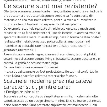
ergonomice, scaun de bar, scaun gaming, scaun bucatarie.
Ce scaune sunt mai rezistente?
Oferta de scaune este una foarte mare, calitatea acestora variind de la
producator la producator. Scaunele trebuie sa fie construite din
materiale de cea mai inalta calitate, pentru a avea o durabilitate in
timp si a oferi utilizatorilor o experienta cat mai placuta.
De exemplu, scaunele realizate din piele ecologica sau mesh sunt
recunoscute ca fiind rezistente si usor de intretinut, acestea avand o
speranta de viata mare. In acelasi timp, baza in forma de stea poate fi
realizata din metal cromat sau polipropilena, amandoua fiind
materiale cu o durabilitate ridicata ce pot suporta cu usurinta
greutatea utilizatorului.
Avem si scaune mesh negru, scaune stil scandinav, taburet pliabil,
seturi mese si scaune pentru living si bucatarie, scaune bucatarie din
catifea - o gamă de scaune foarte larga.
Ce caracteristici au scaunele moderne?
In ziua de azi scaunele au fost proiectate sa fie cat mai confortabile
posibil, fara a sacrifica calitatea materialelor folosite.
Scaunele moderne prezinta cateva
caracteristici, printre care:
• Design minimalist
Scaunele sunt concepute cu simplitatea in minte. In cele mai multe
cazuri, acestea au un design simplu, minimalist si cu foarte putine sau
deloc ornamente. Sunt preferate suprafetele cat mai netede, lucru