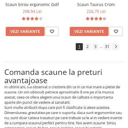
Scaun birou ergonomic Golf
Scaun Taurus Crom
298,94 Lei
226,75 Lei
VEZI VARIANTE
VEZI VARIANTE
1
2
3
31
...
Comanda scaune la preturi
avantajoase
In ultimii ani, s-a observat o crestere din ce in ce mai mare a pietei de
scaune. Un om obisnuit petrece aproximativ 8 ore pe zi la munca
asezat, ceea ce ofera alegerii unui scaun de calitate o importanta
aparte din punct de vedere al sanatatii.
Sunt multe atributii dupa care pot fi clasificate si alese acestea.
Dimensiunea, greutatea pe care o suporta, daca sunt ergonomice sau
nu, sunt doar cateva trasaturi pe care trebuie sa le ai in vedere inainte
de a cumpara scaunul perfect pentru tine. Noi avem scaune birou