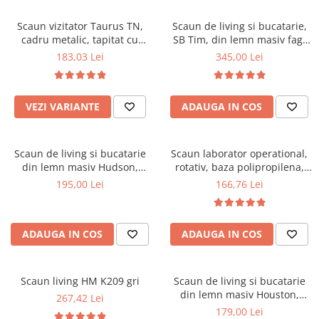
Scaune pliante
Saltele Pocket
Noptiere
Scaune birou
Saltele cu arcuri impachetate
Scaun vizitator Taurus TN,
Scaun de living si bucatarie,
Paturi
cadru metalic, tapitat cu
SB Tim, din lemn masiv fag,
individual
Scaune profesionale
Seturi de pat si saltea
stofa, stivuibil, 120 kg, negru
tapiterie stofa, lacuit, 120 kg,
183,03 Lei
345,00 Lei
Saltele Memory Pocket
Masute de toaleta
Scaune Lemn
96x43x40 cm, Alb/Rosu
Saltele Memory Foam
Mobilier living
Scaune birou copii
Saltele Memory Pocket
Scaune pentru living
VEZI VARIANTE
ADAUGA IN COS
Scaune resigilate
Saltele cu plasa arcuri
Seturi comode living si vitrine
Scaune gradinita
Saltele cu spuma
Mobila living
Scaun de living si bucatarie
Scaun laborator operational,
Saltele cu spuma
Scaune conferinta
Comode living
din lemn masiv Hudson,
rotativ, baza polipropilena,
Saltele cu spuma poliuretanica
Scaune terasa si outdoor
Set mese plus scaune
tapiterie stofa,100 kg,
piele ecologica, inaltime
195,00 Lei
166,76 Lei
94x50x42 cm, nuc/maro
ajustabila, 100 kg, negru
Saltele Latex
Mobilier birou
Saltele Memory
Scaune ergonomice
Saltele 140x200
ADAUGA IN COS
ADAUGA IN COS
Etajere Birou
Saltele 160x200
Dulap birou
Birouri
Saltele 180x200
Scaun living HM K209 gri
Scaun de living si bucatarie
Scaune pentru birou
din lemn masiv Houston,
267,42 Lei
Top saltele
tapiterie stofa,100 kg,
179,00 Lei
Scaune pentru vizitatori