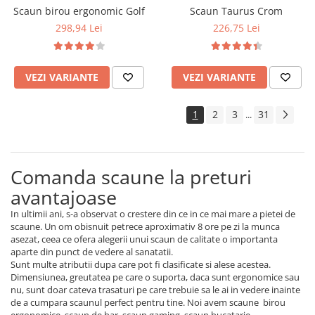
Scaun birou ergonomic Golf
Scaun Taurus Crom
298,94 Lei
226,75 Lei
VEZI VARIANTE
VEZI VARIANTE
1
2
3
31
...
Comanda scaune la preturi
avantajoase
In ultimii ani, s-a observat o crestere din ce in ce mai mare a pietei de
scaune. Un om obisnuit petrece aproximativ 8 ore pe zi la munca
asezat, ceea ce ofera alegerii unui scaun de calitate o importanta
aparte din punct de vedere al sanatatii.
Sunt multe atributii dupa care pot fi clasificate si alese acestea.
Dimensiunea, greutatea pe care o suporta, daca sunt ergonomice sau
nu, sunt doar cateva trasaturi pe care trebuie sa le ai in vedere inainte
de a cumpara scaunul perfect pentru tine. Noi avem scaune birou