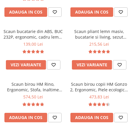
Top saltele 5 cm
94x50x42 cm, alb/gri
Scaune manager
Top saltele 10 cm
ADAUGA IN COS
ADAUGA IN COS
Mobilier bucatarie
Top saltele memory 5 cm
Mese bucatarie
Top saltele MemoHR 6.5 cm
Scaune pentru bucatarie
Scaun bucatarie din ABS, BUC
Saltele ieftine
Scaun pliant lemn masiv,
232P, ergonomic, cadru lemn,
Mobila bucatarie
bucatarie si living, sezut
Saltele cu plasa de arcuri
100 kg
tapitat cu piele ecologica, 100
139,00 Lei
215,56 Lei
Seturi mese si scaune bucatarie
Saltele cu spuma
kg, nuc
Mobilier hol
Mobila hol
VEZI VARIANTE
VEZI VARIANTE
Suporturi si rafturi pantofi
Portmantouri
Scaun birou HM Rino,
Scaun birou copii HM Gonzo
Pantofare
Ergonomic, Stofa, Inaltime
2, Ergonomic, Piele ecologica,
Seturi mobilier hol
reglabila, Mecanism
Inaltime ajustabila, Mecanism
574,50 Lei
473,83 Lei
Stender haine
balansare, 100 kg, 122x61x40
balansare, 90 Kg, Mov
cm, Gri
Suport pentru umerase
Etajere
ADAUGA IN COS
ADAUGA IN COS
Cuiere
Mobilier gradinita