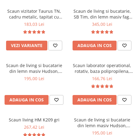
Scaune pliante
Saltele Pocket
Noptiere
Scaune birou
Saltele cu arcuri impachetate
Scaun vizitator Taurus TN,
Scaun de living si bucatarie,
Paturi
cadru metalic, tapitat cu
SB Tim, din lemn masiv fag,
individual
Scaune profesionale
Seturi de pat si saltea
stofa, stivuibil, 120 kg, negru
tapiterie stofa, lacuit, 120 kg,
183,03 Lei
345,00 Lei
Saltele Memory Pocket
Masute de toaleta
Scaune Lemn
96x43x40 cm, Alb/Rosu
Saltele Memory Foam
Mobilier living
Scaune birou copii
Saltele Memory Pocket
Scaune pentru living
VEZI VARIANTE
ADAUGA IN COS
Scaune resigilate
Saltele cu plasa arcuri
Seturi comode living si vitrine
Scaune gradinita
Saltele cu spuma
Mobila living
Scaun de living si bucatarie
Scaun laborator operational,
Saltele cu spuma
Scaune conferinta
Comode living
din lemn masiv Hudson,
rotativ, baza polipropilena,
Saltele cu spuma poliuretanica
Scaune terasa si outdoor
Set mese plus scaune
tapiterie stofa,100 kg,
piele ecologica, inaltime
195,00 Lei
166,76 Lei
94x50x42 cm, nuc/maro
ajustabila, 100 kg, negru
Saltele Latex
Mobilier birou
Saltele Memory
Scaune ergonomice
Saltele 140x200
ADAUGA IN COS
ADAUGA IN COS
Etajere Birou
Saltele 160x200
Dulap birou
Birouri
Saltele 180x200
Scaun living HM K209 gri
Scaun de living si bucatarie
Scaune pentru birou
din lemn masiv Hudson,
267,42 Lei
Top saltele
tapiterie stofa,100 kg,
195,00 Lei
Scaune pentru vizitatori