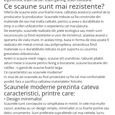
ergonomice, scaun de bar, scaun gaming, scaun bucatarie.
Ce scaune sunt mai rezistente?
Oferta de scaune este una foarte mare, calitatea acestora variind de la
producator la producator. Scaunele trebuie sa fie construite din
materiale de cea mai inalta calitate, pentru a avea o durabilitate in
timp si a oferi utilizatorilor o experienta cat mai placuta.
De exemplu, scaunele realizate din piele ecologica sau mesh sunt
recunoscute ca fiind rezistente si usor de intretinut, acestea avand o
speranta de viata mare. In acelasi timp, baza in forma de stea poate fi
realizata din metal cromat sau polipropilena, amandoua fiind
materiale cu o durabilitate ridicata ce pot suporta cu usurinta
greutatea utilizatorului.
Avem si scaune mesh negru, scaune stil scandinav, taburet pliabil,
seturi mese si scaune pentru living si bucatarie, scaune bucatarie din
catifea - o gamă de scaune foarte larga.
Ce caracteristici au scaunele moderne?
In ziua de azi scaunele au fost proiectate sa fie cat mai confortabile
posibil, fara a sacrifica calitatea materialelor folosite.
Scaunele moderne prezinta cateva
caracteristici, printre care:
• Design minimalist
Scaunele sunt concepute cu simplitatea in minte. In cele mai multe
cazuri, acestea au un design simplu, minimalist si cu foarte putine sau
deloc ornamente. Sunt preferate suprafetele cat mai netede, lucru