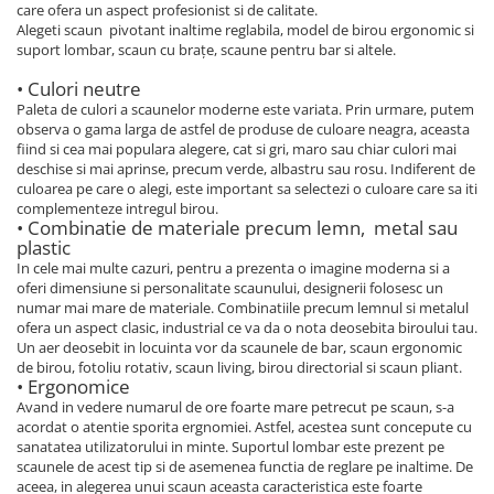
care ofera un aspect profesionist si de calitate.
Alegeti scaun pivotant inaltime reglabila, model de birou ergonomic si
suport lombar, scaun cu brațe, scaune pentru bar si altele.
• Culori neutre
Paleta de culori a scaunelor moderne este variata. Prin urmare, putem
observa o gama larga de astfel de produse de culoare neagra, aceasta
fiind si cea mai populara alegere, cat si gri, maro sau chiar culori mai
deschise si mai aprinse, precum verde, albastru sau rosu. Indiferent de
culoarea pe care o alegi, este important sa selectezi o culoare care sa iti
complementeze intregul birou.
• Combinatie de materiale precum lemn, metal sau
plastic
In cele mai multe cazuri, pentru a prezenta o imagine moderna si a
oferi dimensiune si personalitate scaunului, designerii folosesc un
numar mai mare de materiale. Combinatiile precum lemnul si metalul
ofera un aspect clasic, industrial ce va da o nota deosebita biroului tau.
Un aer deosebit in locuinta vor da scaunele de bar, scaun ergonomic
de birou, fotoliu rotativ, scaun living, birou directorial si scaun pliant.
• Ergonomice
Avand in vedere numarul de ore foarte mare petrecut pe scaun, s-a
acordat o atentie sporita ergnomiei. Astfel, acestea sunt concepute cu
sanatatea utilizatorului in minte. Suportul lombar este prezent pe
scaunele de acest tip si de asemenea functia de reglare pe inaltime. De
aceea, in alegerea unui scaun aceasta caracteristica este foarte