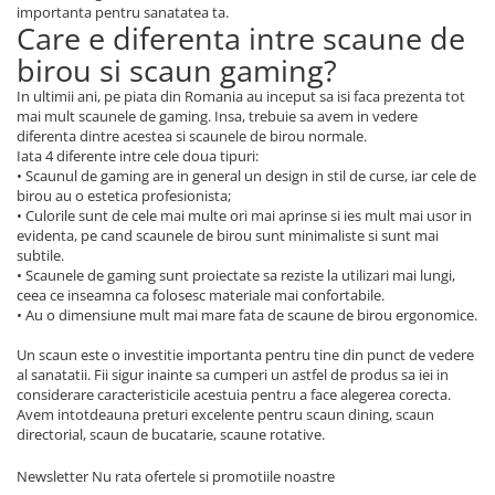
importanta pentru sanatatea ta.
Care e diferenta intre scaune de
birou si scaun gaming?
In ultimii ani, pe piata din Romania au inceput sa isi faca prezenta tot
mai mult scaunele de gaming. Insa, trebuie sa avem in vedere
diferenta dintre acestea si scaunele de birou normale.
Iata 4 diferente intre cele doua tipuri:
• Scaunul de gaming are in general un design in stil de curse, iar cele de
birou au o estetica profesionista;
• Culorile sunt de cele mai multe ori mai aprinse si ies mult mai usor in
evidenta, pe cand scaunele de birou sunt minimaliste si sunt mai
subtile.
• Scaunele de gaming sunt proiectate sa reziste la utilizari mai lungi,
ceea ce inseamna ca folosesc materiale mai confortabile.
• Au o dimensiune mult mai mare fata de scaune de birou ergonomice.
Un scaun este o investitie importanta pentru tine din punct de vedere
al sanatatii. Fii sigur inainte sa cumperi un astfel de produs sa iei in
considerare caracteristicile acestuia pentru a face alegerea corecta.
Avem intotdeauna preturi excelente pentru scaun dining, scaun
directorial, scaun de bucatarie, scaune rotative.
Newsletter
Nu rata ofertele si promotiile noastre