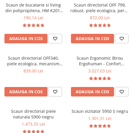
Scaun de bucatarie si living
Scaun directorial OFF 799,
Mese gradinita
din polipropilena, HM K201,
robust, piele ecologica, perne
Scaune gradinita
ergonomic, baza lemn masiv,
duble, baza cromata,
190,14 Lei
872,00 Lei
tapiterie cu piele ecologica,
mecanism multiblock, 200 kg
Set mese si scaune gradinita
100 kg, alb
Mobilier copii
ADAUGA IN COS
ADAUGA IN COS
Mobila camera copii
Scaune birou pentru copii
Saltele patuturi copii
Scaun directorial OFF340,
Scaun Ergonomic Birou
Paturi copii
piele ecologica, mecanism
Ergohuman - Confort
balans, robust, rabatabil 180
Premium, Reglaje Inteligente
Masa si scaune gradinita
839,00 Lei
3.027,03 Lei
grade, 150 kg
si Design Modern pentru
Seturi comode living si dormitor
Performanta la Birou
ADAUGA IN COS
ADAUGA IN COS
Scaun directorial piele
Scaun vizitator 5950 S negru
naturala 5900 negru
1.301,51 Lei
1.473,35 Lei