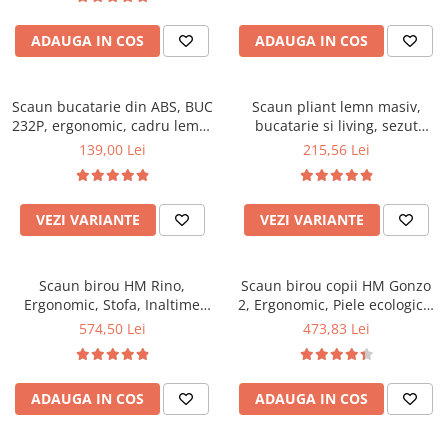
Top saltele 5 cm
94x50x42 cm, alb/gri
Scaune manager
Top saltele 10 cm
ADAUGA IN COS
ADAUGA IN COS
Mobilier bucatarie
Top saltele memory 5 cm
Mese bucatarie
Top saltele MemoHR 6.5 cm
Scaune pentru bucatarie
Scaun bucatarie din ABS, BUC
Saltele ieftine
Scaun pliant lemn masiv,
232P, ergonomic, cadru lemn,
Mobila bucatarie
bucatarie si living, sezut
Saltele cu plasa de arcuri
100 kg
tapitat cu piele ecologica, 100
139,00 Lei
215,56 Lei
Seturi mese si scaune bucatarie
Saltele cu spuma
kg, nuc
Mobilier hol
Mobila hol
VEZI VARIANTE
VEZI VARIANTE
Suporturi si rafturi pantofi
Portmantouri
Scaun birou HM Rino,
Scaun birou copii HM Gonzo
Pantofare
Ergonomic, Stofa, Inaltime
2, Ergonomic, Piele ecologica,
Seturi mobilier hol
reglabila, Mecanism
Inaltime ajustabila, Mecanism
574,50 Lei
473,83 Lei
Stender haine
balansare, 100 kg, 122x61x40
balansare, 90 Kg, Mov
cm, Gri
Suport pentru umerase
Etajere
ADAUGA IN COS
ADAUGA IN COS
Cuiere
Mobilier gradinita