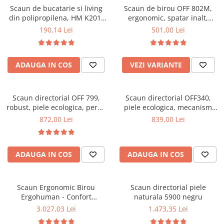
Scaun de bucatarie si living
Scaun de birou OFF 802M,
Mese gradinita
din polipropilena, HM K201,
ergonomic, spatar inalt,
Scaune gradinita
ergonomic, baza lemn masiv,
mecanism balans, roti
190,14 Lei
501,00 Lei
tapiterie cu piele ecologica,
gumate, 100 kg
Set mese si scaune gradinita
100 kg, alb
Mobilier copii
ADAUGA IN COS
VEZI VARIANTE
Mobila camera copii
Scaune birou pentru copii
Saltele patuturi copii
Scaun directorial OFF 799,
Scaun directorial OFF340,
Paturi copii
robust, piele ecologica, perne
piele ecologica, mecanism
duble, baza cromata,
balans, robust, rabatabil 180
Masa si scaune gradinita
872,00 Lei
839,00 Lei
mecanism multiblock, 200 kg
grade, 150 kg
Seturi comode living si dormitor
ADAUGA IN COS
ADAUGA IN COS
Scaun Ergonomic Birou
Scaun directorial piele
Ergohuman - Confort
naturala 5900 negru
Premium, Reglaje Inteligente
3.027,03 Lei
1.473,35 Lei
si Design Modern pentru