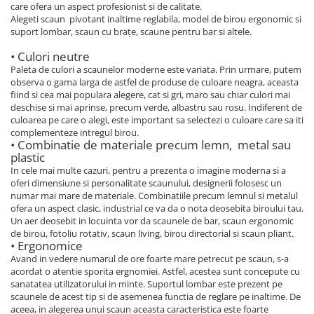
care ofera un aspect profesionist si de calitate.
Alegeti scaun pivotant inaltime reglabila, model de birou ergonomic si
suport lombar, scaun cu brațe, scaune pentru bar si altele.
• Culori neutre
Paleta de culori a scaunelor moderne este variata. Prin urmare, putem
observa o gama larga de astfel de produse de culoare neagra, aceasta
fiind si cea mai populara alegere, cat si gri, maro sau chiar culori mai
deschise si mai aprinse, precum verde, albastru sau rosu. Indiferent de
culoarea pe care o alegi, este important sa selectezi o culoare care sa iti
complementeze intregul birou.
• Combinatie de materiale precum lemn, metal sau
plastic
In cele mai multe cazuri, pentru a prezenta o imagine moderna si a
oferi dimensiune si personalitate scaunului, designerii folosesc un
numar mai mare de materiale. Combinatiile precum lemnul si metalul
ofera un aspect clasic, industrial ce va da o nota deosebita biroului tau.
Un aer deosebit in locuinta vor da scaunele de bar, scaun ergonomic
de birou, fotoliu rotativ, scaun living, birou directorial si scaun pliant.
• Ergonomice
Avand in vedere numarul de ore foarte mare petrecut pe scaun, s-a
acordat o atentie sporita ergnomiei. Astfel, acestea sunt concepute cu
sanatatea utilizatorului in minte. Suportul lombar este prezent pe
scaunele de acest tip si de asemenea functia de reglare pe inaltime. De
aceea, in alegerea unui scaun aceasta caracteristica este foarte