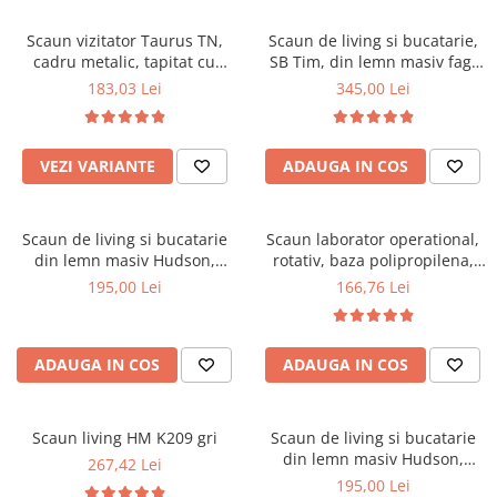
Scaune pliante
Saltele Pocket
Noptiere
Scaune birou
Saltele cu arcuri impachetate
Scaun vizitator Taurus TN,
Scaun de living si bucatarie,
Paturi
cadru metalic, tapitat cu
SB Tim, din lemn masiv fag,
individual
Scaune profesionale
Seturi de pat si saltea
stofa, stivuibil, 120 kg, negru
tapiterie stofa, lacuit, 120 kg,
183,03 Lei
345,00 Lei
Saltele Memory Pocket
Masute de toaleta
Scaune Lemn
96x43x40 cm, Alb/Rosu
Saltele Memory Foam
Mobilier living
Scaune birou copii
Saltele Memory Pocket
Scaune pentru living
VEZI VARIANTE
ADAUGA IN COS
Scaune resigilate
Saltele cu plasa arcuri
Seturi comode living si vitrine
Scaune gradinita
Saltele cu spuma
Mobila living
Scaun de living si bucatarie
Scaun laborator operational,
Saltele cu spuma
Scaune conferinta
Comode living
din lemn masiv Hudson,
rotativ, baza polipropilena,
Saltele cu spuma poliuretanica
Scaune terasa si outdoor
Set mese plus scaune
tapiterie stofa,100 kg,
piele ecologica, inaltime
195,00 Lei
166,76 Lei
94x50x42 cm, nuc/maro
ajustabila, 100 kg, negru
Saltele Latex
Mobilier birou
Saltele Memory
Scaune ergonomice
Saltele 140x200
ADAUGA IN COS
ADAUGA IN COS
Etajere Birou
Saltele 160x200
Dulap birou
Birouri
Saltele 180x200
Scaun living HM K209 gri
Scaun de living si bucatarie
Scaune pentru birou
din lemn masiv Hudson,
267,42 Lei
Top saltele
tapiterie stofa,100 kg,
195,00 Lei
Scaune pentru vizitatori