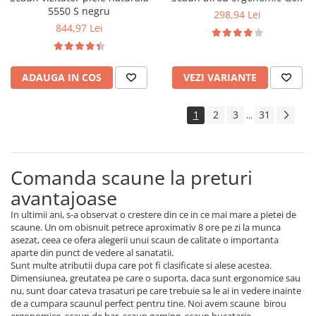
5550 S negru
298,94 Lei
844,97 Lei
ADAUGA IN COS
VEZI VARIANTE
1
2
3
31
...
Comanda scaune la preturi
avantajoase
In ultimii ani, s-a observat o crestere din ce in ce mai mare a pietei de
scaune. Un om obisnuit petrece aproximativ 8 ore pe zi la munca
asezat, ceea ce ofera alegerii unui scaun de calitate o importanta
aparte din punct de vedere al sanatatii.
Sunt multe atributii dupa care pot fi clasificate si alese acestea.
Dimensiunea, greutatea pe care o suporta, daca sunt ergonomice sau
nu, sunt doar cateva trasaturi pe care trebuie sa le ai in vedere inainte
de a cumpara scaunul perfect pentru tine. Noi avem scaune birou