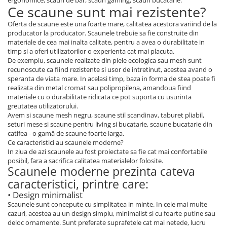
ergonomice, scaun de bar, scaun gaming, scaun bucatarie.
Ce scaune sunt mai rezistente?
Oferta de scaune este una foarte mare, calitatea acestora variind de la
producator la producator. Scaunele trebuie sa fie construite din
materiale de cea mai inalta calitate, pentru a avea o durabilitate in
timp si a oferi utilizatorilor o experienta cat mai placuta.
De exemplu, scaunele realizate din piele ecologica sau mesh sunt
recunoscute ca fiind rezistente si usor de intretinut, acestea avand o
speranta de viata mare. In acelasi timp, baza in forma de stea poate fi
realizata din metal cromat sau polipropilena, amandoua fiind
materiale cu o durabilitate ridicata ce pot suporta cu usurinta
greutatea utilizatorului.
Avem si scaune mesh negru, scaune stil scandinav, taburet pliabil,
seturi mese si scaune pentru living si bucatarie, scaune bucatarie din
catifea - o gamă de scaune foarte larga.
Ce caracteristici au scaunele moderne?
In ziua de azi scaunele au fost proiectate sa fie cat mai confortabile
posibil, fara a sacrifica calitatea materialelor folosite.
Scaunele moderne prezinta cateva
caracteristici, printre care:
• Design minimalist
Scaunele sunt concepute cu simplitatea in minte. In cele mai multe
cazuri, acestea au un design simplu, minimalist si cu foarte putine sau
deloc ornamente. Sunt preferate suprafetele cat mai netede, lucru