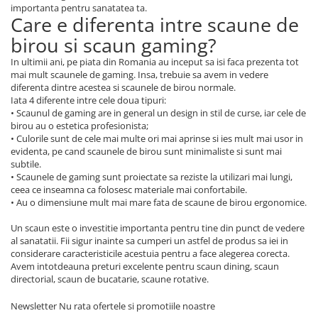
importanta pentru sanatatea ta.
Care e diferenta intre scaune de
birou si scaun gaming?
In ultimii ani, pe piata din Romania au inceput sa isi faca prezenta tot
mai mult scaunele de gaming. Insa, trebuie sa avem in vedere
diferenta dintre acestea si scaunele de birou normale.
Iata 4 diferente intre cele doua tipuri:
• Scaunul de gaming are in general un design in stil de curse, iar cele de
birou au o estetica profesionista;
• Culorile sunt de cele mai multe ori mai aprinse si ies mult mai usor in
evidenta, pe cand scaunele de birou sunt minimaliste si sunt mai
subtile.
• Scaunele de gaming sunt proiectate sa reziste la utilizari mai lungi,
ceea ce inseamna ca folosesc materiale mai confortabile.
• Au o dimensiune mult mai mare fata de scaune de birou ergonomice.
Un scaun este o investitie importanta pentru tine din punct de vedere
al sanatatii. Fii sigur inainte sa cumperi un astfel de produs sa iei in
considerare caracteristicile acestuia pentru a face alegerea corecta.
Avem intotdeauna preturi excelente pentru scaun dining, scaun
directorial, scaun de bucatarie, scaune rotative.
Newsletter
Nu rata ofertele si promotiile noastre