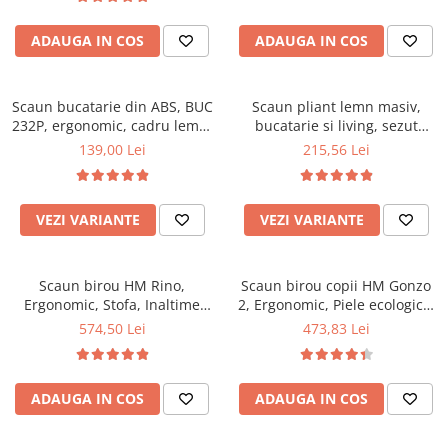
Top saltele 5 cm
94x50x42 cm, alb/gri
Scaune manager
Top saltele 10 cm
ADAUGA IN COS
ADAUGA IN COS
Mobilier bucatarie
Top saltele memory 5 cm
Mese bucatarie
Top saltele MemoHR 6.5 cm
Scaune pentru bucatarie
Scaun bucatarie din ABS, BUC
Saltele ieftine
Scaun pliant lemn masiv,
232P, ergonomic, cadru lemn,
Mobila bucatarie
bucatarie si living, sezut
Saltele cu plasa de arcuri
100 kg
tapitat cu piele ecologica, 100
139,00 Lei
215,56 Lei
Seturi mese si scaune bucatarie
Saltele cu spuma
kg, nuc
Mobilier hol
Mobila hol
VEZI VARIANTE
VEZI VARIANTE
Suporturi si rafturi pantofi
Portmantouri
Scaun birou HM Rino,
Scaun birou copii HM Gonzo
Pantofare
Ergonomic, Stofa, Inaltime
2, Ergonomic, Piele ecologica,
Seturi mobilier hol
reglabila, Mecanism
Inaltime ajustabila, Mecanism
574,50 Lei
473,83 Lei
Stender haine
balansare, 100 kg, 122x61x40
balansare, 90 Kg, Mov
cm, Gri
Suport pentru umerase
Etajere
ADAUGA IN COS
ADAUGA IN COS
Cuiere
Mobilier gradinita