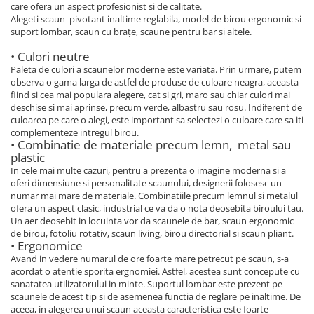
care ofera un aspect profesionist si de calitate.
Alegeti scaun pivotant inaltime reglabila, model de birou ergonomic si
suport lombar, scaun cu brațe, scaune pentru bar si altele.
• Culori neutre
Paleta de culori a scaunelor moderne este variata. Prin urmare, putem
observa o gama larga de astfel de produse de culoare neagra, aceasta
fiind si cea mai populara alegere, cat si gri, maro sau chiar culori mai
deschise si mai aprinse, precum verde, albastru sau rosu. Indiferent de
culoarea pe care o alegi, este important sa selectezi o culoare care sa iti
complementeze intregul birou.
• Combinatie de materiale precum lemn, metal sau
plastic
In cele mai multe cazuri, pentru a prezenta o imagine moderna si a
oferi dimensiune si personalitate scaunului, designerii folosesc un
numar mai mare de materiale. Combinatiile precum lemnul si metalul
ofera un aspect clasic, industrial ce va da o nota deosebita biroului tau.
Un aer deosebit in locuinta vor da scaunele de bar, scaun ergonomic
de birou, fotoliu rotativ, scaun living, birou directorial si scaun pliant.
• Ergonomice
Avand in vedere numarul de ore foarte mare petrecut pe scaun, s-a
acordat o atentie sporita ergnomiei. Astfel, acestea sunt concepute cu
sanatatea utilizatorului in minte. Suportul lombar este prezent pe
scaunele de acest tip si de asemenea functia de reglare pe inaltime. De
aceea, in alegerea unui scaun aceasta caracteristica este foarte