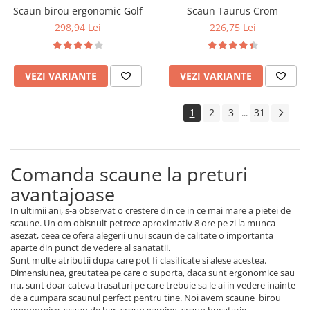
Scaun birou ergonomic Golf
Scaun Taurus Crom
298,94 Lei
226,75 Lei
VEZI VARIANTE
VEZI VARIANTE
1
2
3
31
...
Comanda scaune la preturi
avantajoase
In ultimii ani, s-a observat o crestere din ce in ce mai mare a pietei de
scaune. Un om obisnuit petrece aproximativ 8 ore pe zi la munca
asezat, ceea ce ofera alegerii unui scaun de calitate o importanta
aparte din punct de vedere al sanatatii.
Sunt multe atributii dupa care pot fi clasificate si alese acestea.
Dimensiunea, greutatea pe care o suporta, daca sunt ergonomice sau
nu, sunt doar cateva trasaturi pe care trebuie sa le ai in vedere inainte
de a cumpara scaunul perfect pentru tine. Noi avem scaune birou