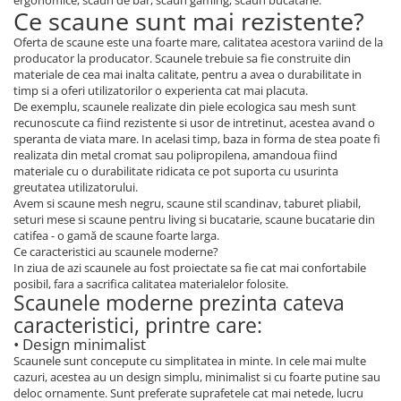
ergonomice, scaun de bar, scaun gaming, scaun bucatarie.
Ce scaune sunt mai rezistente?
Oferta de scaune este una foarte mare, calitatea acestora variind de la
producator la producator. Scaunele trebuie sa fie construite din
materiale de cea mai inalta calitate, pentru a avea o durabilitate in
timp si a oferi utilizatorilor o experienta cat mai placuta.
De exemplu, scaunele realizate din piele ecologica sau mesh sunt
recunoscute ca fiind rezistente si usor de intretinut, acestea avand o
speranta de viata mare. In acelasi timp, baza in forma de stea poate fi
realizata din metal cromat sau polipropilena, amandoua fiind
materiale cu o durabilitate ridicata ce pot suporta cu usurinta
greutatea utilizatorului.
Avem si scaune mesh negru, scaune stil scandinav, taburet pliabil,
seturi mese si scaune pentru living si bucatarie, scaune bucatarie din
catifea - o gamă de scaune foarte larga.
Ce caracteristici au scaunele moderne?
In ziua de azi scaunele au fost proiectate sa fie cat mai confortabile
posibil, fara a sacrifica calitatea materialelor folosite.
Scaunele moderne prezinta cateva
caracteristici, printre care:
• Design minimalist
Scaunele sunt concepute cu simplitatea in minte. In cele mai multe
cazuri, acestea au un design simplu, minimalist si cu foarte putine sau
deloc ornamente. Sunt preferate suprafetele cat mai netede, lucru