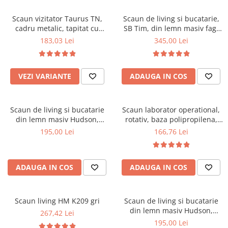
Scaune pliante
Saltele Pocket
Noptiere
Scaune birou
Saltele cu arcuri impachetate
Scaun vizitator Taurus TN,
Scaun de living si bucatarie,
Paturi
cadru metalic, tapitat cu
SB Tim, din lemn masiv fag,
individual
Scaune profesionale
Seturi de pat si saltea
stofa, stivuibil, 120 kg, negru
tapiterie stofa, lacuit, 120 kg,
183,03 Lei
345,00 Lei
Saltele Memory Pocket
Masute de toaleta
Scaune Lemn
96x43x40 cm, Alb/Rosu
Saltele Memory Foam
Mobilier living
Scaune birou copii
Saltele Memory Pocket
Scaune pentru living
VEZI VARIANTE
ADAUGA IN COS
Scaune resigilate
Saltele cu plasa arcuri
Seturi comode living si vitrine
Scaune gradinita
Saltele cu spuma
Mobila living
Scaun de living si bucatarie
Scaun laborator operational,
Saltele cu spuma
Scaune conferinta
Comode living
din lemn masiv Hudson,
rotativ, baza polipropilena,
Saltele cu spuma poliuretanica
Scaune terasa si outdoor
Set mese plus scaune
tapiterie stofa,100 kg,
piele ecologica, inaltime
195,00 Lei
166,76 Lei
94x50x42 cm, nuc/maro
ajustabila, 100 kg, negru
Saltele Latex
Mobilier birou
Saltele Memory
Scaune ergonomice
Saltele 140x200
ADAUGA IN COS
ADAUGA IN COS
Etajere Birou
Saltele 160x200
Dulap birou
Birouri
Saltele 180x200
Scaun living HM K209 gri
Scaun de living si bucatarie
Scaune pentru birou
din lemn masiv Hudson,
267,42 Lei
Top saltele
tapiterie stofa,100 kg,
195,00 Lei
Scaune pentru vizitatori