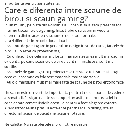
importanta pentru sanatatea ta.
Care e diferenta intre scaune de
birou si scaun gaming?
In ultimii ani, pe piata din Romania au inceput sa isi faca prezenta tot
mai mult scaunele de gaming. Insa, trebuie sa avem in vedere
diferenta dintre acestea si scaunele de birou normale.
Iata 4 diferente intre cele doua tipuri:
• Scaunul de gaming are in general un design in stil de curse, iar cele de
birou au o estetica profesionista;
• Culorile sunt de cele mai multe ori mai aprinse si ies mult mai usor in
evidenta, pe cand scaunele de birou sunt minimaliste si sunt mai
subtile.
• Scaunele de gaming sunt proiectate sa reziste la utilizari mai lungi,
ceea ce inseamna ca folosesc materiale mai confortabile.
• Au o dimensiune mult mai mare fata de scaune de birou ergonomice.
Un scaun este o investitie importanta pentru tine din punct de vedere
al sanatatii. Fii sigur inainte sa cumperi un astfel de produs sa iei in
considerare caracteristicile acestuia pentru a face alegerea corecta.
Avem intotdeauna preturi excelente pentru scaun dining, scaun
directorial, scaun de bucatarie, scaune rotative.
Newsletter
Nu rata ofertele si promotiile noastre