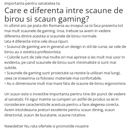
importanta pentru sanatatea ta.
Care e diferenta intre scaune de
birou si scaun gaming?
In ultimii ani, pe piata din Romania au inceput sa isi faca prezenta tot
mai mult scaunele de gaming. Insa, trebuie sa avem in vedere
diferenta dintre acestea si scaunele de birou normale.
Iata 4 diferente intre cele doua tipuri:
• Scaunul de gaming are in general un design in stil de curse, iar cele de
birou au o estetica profesionista;
• Culorile sunt de cele mai multe ori mai aprinse si ies mult mai usor in
evidenta, pe cand scaunele de birou sunt minimaliste si sunt mai
subtile.
• Scaunele de gaming sunt proiectate sa reziste la utilizari mai lungi,
ceea ce inseamna ca folosesc materiale mai confortabile.
• Au o dimensiune mult mai mare fata de scaune de birou ergonomice.
Un scaun este o investitie importanta pentru tine din punct de vedere
al sanatatii. Fii sigur inainte sa cumperi un astfel de produs sa iei in
considerare caracteristicile acestuia pentru a face alegerea corecta.
Avem intotdeauna preturi excelente pentru scaun dining, scaun
directorial, scaun de bucatarie, scaune rotative.
Newsletter
Nu rata ofertele si promotiile noastre