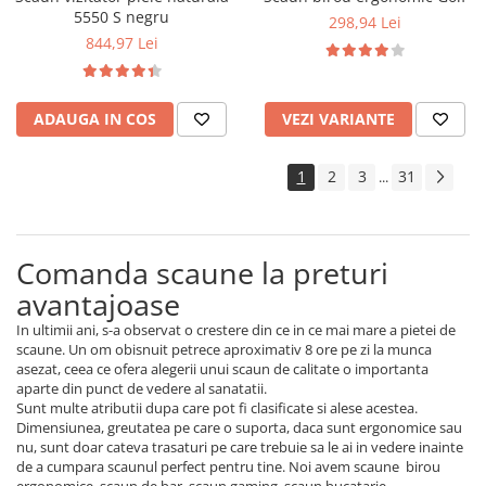
5550 S negru
298,94 Lei
844,97 Lei
ADAUGA IN COS
VEZI VARIANTE
1
2
3
31
...
Comanda scaune la preturi
avantajoase
In ultimii ani, s-a observat o crestere din ce in ce mai mare a pietei de
scaune. Un om obisnuit petrece aproximativ 8 ore pe zi la munca
asezat, ceea ce ofera alegerii unui scaun de calitate o importanta
aparte din punct de vedere al sanatatii.
Sunt multe atributii dupa care pot fi clasificate si alese acestea.
Dimensiunea, greutatea pe care o suporta, daca sunt ergonomice sau
nu, sunt doar cateva trasaturi pe care trebuie sa le ai in vedere inainte
de a cumpara scaunul perfect pentru tine. Noi avem scaune birou