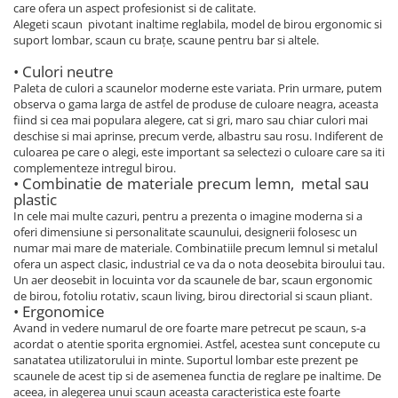
care ofera un aspect profesionist si de calitate.
Alegeti scaun pivotant inaltime reglabila, model de birou ergonomic si
suport lombar, scaun cu brațe, scaune pentru bar si altele.
• Culori neutre
Paleta de culori a scaunelor moderne este variata. Prin urmare, putem
observa o gama larga de astfel de produse de culoare neagra, aceasta
fiind si cea mai populara alegere, cat si gri, maro sau chiar culori mai
deschise si mai aprinse, precum verde, albastru sau rosu. Indiferent de
culoarea pe care o alegi, este important sa selectezi o culoare care sa iti
complementeze intregul birou.
• Combinatie de materiale precum lemn, metal sau
plastic
In cele mai multe cazuri, pentru a prezenta o imagine moderna si a
oferi dimensiune si personalitate scaunului, designerii folosesc un
numar mai mare de materiale. Combinatiile precum lemnul si metalul
ofera un aspect clasic, industrial ce va da o nota deosebita biroului tau.
Un aer deosebit in locuinta vor da scaunele de bar, scaun ergonomic
de birou, fotoliu rotativ, scaun living, birou directorial si scaun pliant.
• Ergonomice
Avand in vedere numarul de ore foarte mare petrecut pe scaun, s-a
acordat o atentie sporita ergnomiei. Astfel, acestea sunt concepute cu
sanatatea utilizatorului in minte. Suportul lombar este prezent pe
scaunele de acest tip si de asemenea functia de reglare pe inaltime. De
aceea, in alegerea unui scaun aceasta caracteristica este foarte