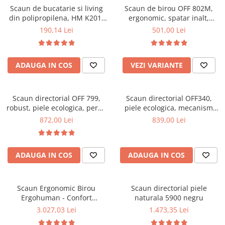
Scaun de bucatarie si living
Scaun de birou OFF 802M,
Mese gradinita
din polipropilena, HM K201,
ergonomic, spatar inalt,
Scaune gradinita
ergonomic, baza lemn masiv,
mecanism balans, roti
190,14 Lei
501,00 Lei
tapiterie cu piele ecologica,
gumate, 100 kg
Set mese si scaune gradinita
100 kg, alb
Mobilier copii
ADAUGA IN COS
VEZI VARIANTE
Mobila camera copii
Scaune birou pentru copii
Saltele patuturi copii
Scaun directorial OFF 799,
Scaun directorial OFF340,
Paturi copii
robust, piele ecologica, perne
piele ecologica, mecanism
duble, baza cromata,
balans, robust, rabatabil 180
Masa si scaune gradinita
872,00 Lei
839,00 Lei
mecanism multiblock, 200 kg
grade, 150 kg
Seturi comode living si dormitor
ADAUGA IN COS
ADAUGA IN COS
Scaun Ergonomic Birou
Scaun directorial piele
Ergohuman - Confort
naturala 5900 negru
Premium, Reglaje Inteligente
3.027,03 Lei
1.473,35 Lei
si Design Modern pentru