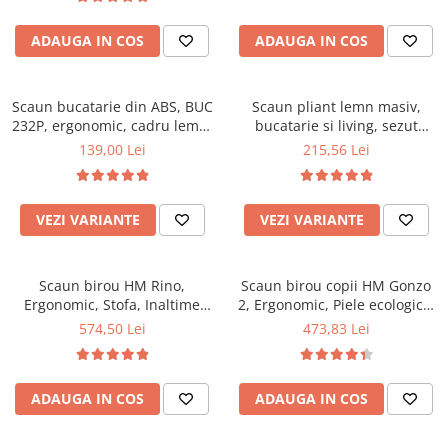
Top saltele 5 cm
94x50x42 cm, alb/gri
Scaune manager
Top saltele 10 cm
ADAUGA IN COS
ADAUGA IN COS
Mobilier bucatarie
Top saltele memory 5 cm
Mese bucatarie
Top saltele MemoHR 6.5 cm
Scaune pentru bucatarie
Scaun bucatarie din ABS, BUC
Saltele ieftine
Scaun pliant lemn masiv,
232P, ergonomic, cadru lemn,
Mobila bucatarie
bucatarie si living, sezut
Saltele cu plasa de arcuri
100 kg
tapitat cu piele ecologica, 100
139,00 Lei
215,56 Lei
Seturi mese si scaune bucatarie
Saltele cu spuma
kg, nuc
Mobilier hol
Mobila hol
VEZI VARIANTE
VEZI VARIANTE
Suporturi si rafturi pantofi
Portmantouri
Scaun birou HM Rino,
Scaun birou copii HM Gonzo
Pantofare
Ergonomic, Stofa, Inaltime
2, Ergonomic, Piele ecologica,
Seturi mobilier hol
reglabila, Mecanism
Inaltime ajustabila, Mecanism
574,50 Lei
473,83 Lei
Stender haine
balansare, 100 kg, 122x61x40
balansare, 90 Kg, Mov
cm, Gri
Suport pentru umerase
Etajere
ADAUGA IN COS
ADAUGA IN COS
Cuiere
Mobilier gradinita