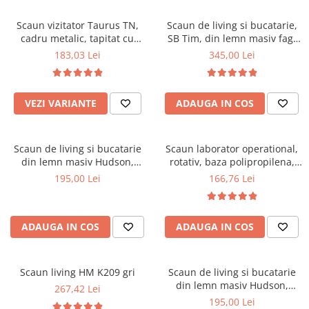
Scaune pliante
Saltele Pocket
Noptiere
Scaune birou
Saltele cu arcuri impachetate
Scaun vizitator Taurus TN,
Scaun de living si bucatarie,
Paturi
cadru metalic, tapitat cu
SB Tim, din lemn masiv fag,
individual
Scaune profesionale
Seturi de pat si saltea
stofa, stivuibil, 120 kg, negru
tapiterie stofa, lacuit, 120 kg,
183,03 Lei
345,00 Lei
Saltele Memory Pocket
Masute de toaleta
Scaune Lemn
96x43x40 cm, Alb/Rosu
Saltele Memory Foam
Mobilier living
Scaune birou copii
Saltele Memory Pocket
Scaune pentru living
VEZI VARIANTE
ADAUGA IN COS
Scaune resigilate
Saltele cu plasa arcuri
Seturi comode living si vitrine
Scaune gradinita
Saltele cu spuma
Mobila living
Scaun de living si bucatarie
Scaun laborator operational,
Saltele cu spuma
Scaune conferinta
Comode living
din lemn masiv Hudson,
rotativ, baza polipropilena,
Saltele cu spuma poliuretanica
Scaune terasa si outdoor
Set mese plus scaune
tapiterie stofa,100 kg,
piele ecologica, inaltime
195,00 Lei
166,76 Lei
94x50x42 cm, nuc/maro
ajustabila, 100 kg, negru
Saltele Latex
Mobilier birou
Saltele Memory
Scaune ergonomice
Saltele 140x200
ADAUGA IN COS
ADAUGA IN COS
Etajere Birou
Saltele 160x200
Dulap birou
Birouri
Saltele 180x200
Scaun living HM K209 gri
Scaun de living si bucatarie
Scaune pentru birou
din lemn masiv Hudson,
267,42 Lei
Top saltele
tapiterie stofa,100 kg,
195,00 Lei
Scaune pentru vizitatori