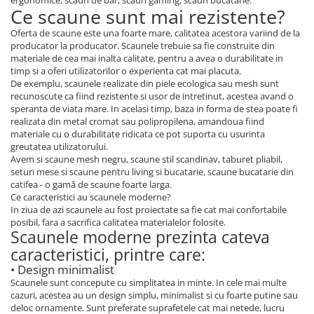
ergonomice, scaun de bar, scaun gaming, scaun bucatarie.
Ce scaune sunt mai rezistente?
Oferta de scaune este una foarte mare, calitatea acestora variind de la
producator la producator. Scaunele trebuie sa fie construite din
materiale de cea mai inalta calitate, pentru a avea o durabilitate in
timp si a oferi utilizatorilor o experienta cat mai placuta.
De exemplu, scaunele realizate din piele ecologica sau mesh sunt
recunoscute ca fiind rezistente si usor de intretinut, acestea avand o
speranta de viata mare. In acelasi timp, baza in forma de stea poate fi
realizata din metal cromat sau polipropilena, amandoua fiind
materiale cu o durabilitate ridicata ce pot suporta cu usurinta
greutatea utilizatorului.
Avem si scaune mesh negru, scaune stil scandinav, taburet pliabil,
seturi mese si scaune pentru living si bucatarie, scaune bucatarie din
catifea - o gamă de scaune foarte larga.
Ce caracteristici au scaunele moderne?
In ziua de azi scaunele au fost proiectate sa fie cat mai confortabile
posibil, fara a sacrifica calitatea materialelor folosite.
Scaunele moderne prezinta cateva
caracteristici, printre care:
• Design minimalist
Scaunele sunt concepute cu simplitatea in minte. In cele mai multe
cazuri, acestea au un design simplu, minimalist si cu foarte putine sau
deloc ornamente. Sunt preferate suprafetele cat mai netede, lucru