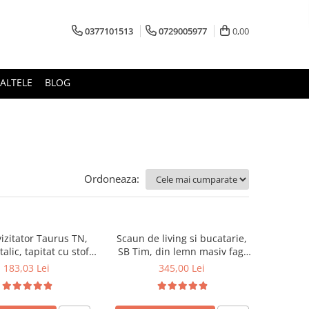
0377101513
0729005977
0,00
ALTELE
BLOG
Ordoneaza:
izitator Taurus TN,
Scaun de living si bucatarie,
alic, tapitat cu stofa,
SB Tim, din lemn masiv fag,
ibil, 120 kg, negru
tapiterie stofa, lacuit, 120 kg,
183,03 Lei
345,00 Lei
96x43x40 cm, Alb/Rosu