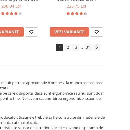
298,94 Lei
226,75 Lei
 VARIANTE
VEZI VARIANTE
1
2
3
31
...
obisnuit petrece aproximativ 8 ore pe zi la munca asezat, ceea
tatii.
atea pe care o suporta, daca sunt ergonomice sau nu, sunt doar
ect pentru tine. Noi avem scaune birou ergonomice, scaun de
roducator. Scaunele trebuie sa fie construite din materiale de
perienta cat mai placuta.
rezistente si usor de intretinut, acestea avand o speranta de