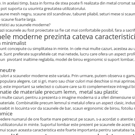
. In acelasi timp, baza in forma de stea poate fi realizata din metal cromat 
e pot suporta cu usurinta greutatea utilizatorului.
aune mesh negru, scaune stil scandinav, taburet pliabil, seturi mese si scaune
scaune foarte larga.
ristici au scaunele moderne?
azi scaunele au fost proiectate sa fie cat mai confortabile posibil, fara a sacrif
ele moderne prezinta cateva caracteristici,
n minimalist
unt concepute cu simplitatea in minte. In cele mai multe cazuri, acestea au u
 Sunt preferate suprafetele cat mai netede, lucru care ofera un aspect profes
aun pivotant inaltime reglabila, model de birou ergonomic si suport lombar, 
 neutre
culori a scaunelor moderne este variata. Prin urmare, putem observa o gama 
 populara alegere, cat si gri, maro sau chiar culori mai deschise si mai aprin
gi, este important sa selectezi o culoare care sa iti complementeze intregul b
natie de materiale precum lemn, metal sau plastic
i multe cazuri, pentru a prezenta o imagine moderna si a oferi dimensiune si
teriale. Combinatiile precum lemnul si metalul ofera un aspect clasic, indust
sebit in locuinta vor da scaunele de bar, scaun ergonomic de birou, fotoliu rot
omice
edere numarul de ore foarte mare petrecut pe scaun, s-a acordat o atentie s
utilizatorului in minte. Suportul lombar este prezent pe scaunele de acest ti
nui scaun aceasta caracteristica este foarte importanta pentru sanatatea ta.