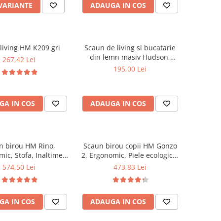
 VARIANTE
ADAUGA IN COS
living HM K209 gri
Scaun de living si bucatarie
din lemn masiv Hudson,
267,42 Lei
tapiterie stofa,100 kg,
195,00 Lei
94x50x42 cm, alb/gri
GA IN COS
ADAUGA IN COS
n birou HM Rino,
Scaun birou copii HM Gonzo
ic, Stofa, Inaltime
2, Ergonomic, Piele ecologica,
abila, Mecanism
Inaltime ajustabila, Mecanism
574,50 Lei
473,83 Lei
e, 100 kg, 122x61x40
balansare, 90 Kg, Mov
cm, Gri
GA IN COS
ADAUGA IN COS