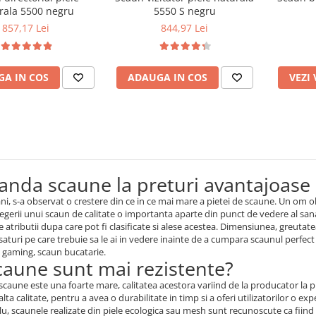
rala 5500 negru
5550 S negru
857,17 Lei
844,97 Lei
A IN COS
ADAUGA IN COS
VEZI
nda scaune la preturi avantajoase
 ani, s-a observat o crestere din ce in ce mai mare a pietei de scaune. Un om 
legerii unui scaun de calitate o importanta aparte din punct de vedere al sana
 atributii dupa care pot fi clasificate si alese acestea. Dimensiunea, greut
saturi pe care trebuie sa le ai in vedere inainte de a cumpara scaunul perf
n gaming, scaun bucatarie.
caune sunt mai rezistente?
scaune este una foarte mare, calitatea acestora variind de la producator la p
lta calitate, pentru a avea o durabilitate in timp si a oferi utilizatorilor o ex
, scaunele realizate din piele ecologica sau mesh sunt recunoscute ca fiind 