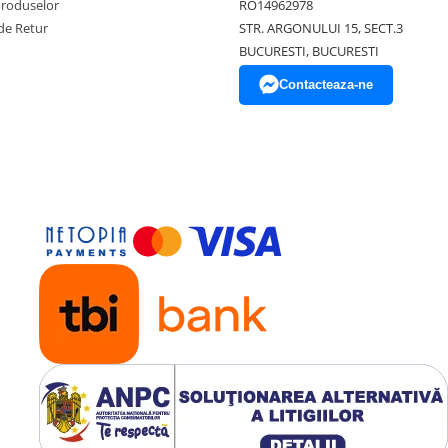
Produselor
RO14962978
de Retur
STR. ARGONULUI 15, SECT.3
BUCURESTI, BUCURESTI
Contacteaza-ne