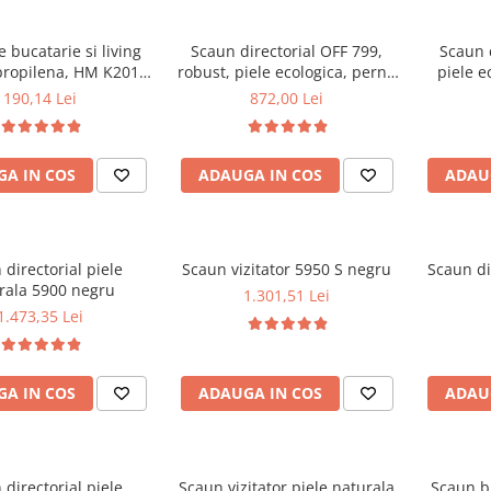
 bucatarie si living
Scaun directorial OFF 799,
Scaun 
propilena, HM K201,
robust, piele ecologica, perne
piele e
c, baza lemn masiv,
duble, baza cromata,
balans, 
190,14 Lei
872,00 Lei
e cu piele ecologica,
mecanism multiblock, 200 kg
100 kg, alb
A IN COS
ADAUGA IN COS
ADAU
 directorial piele
Scaun vizitator 5950 S negru
Scaun di
rala 5900 negru
1.301,51 Lei
1.473,35 Lei
A IN COS
ADAUGA IN COS
ADAU
 directorial piele
Scaun vizitator piele naturala
Scaun b