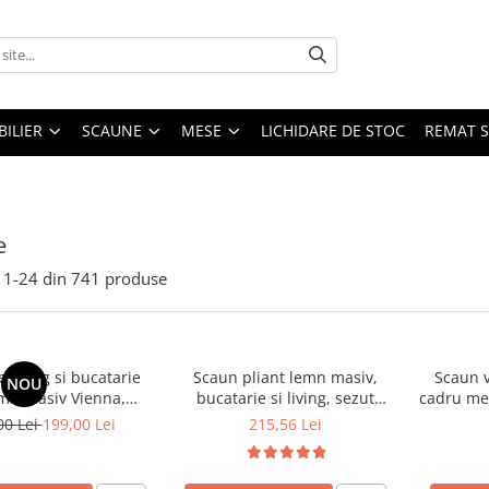
ILIER
SCAUNE
MESE
LICHIDARE DE STOC
REMAT S
e
1-
24
din
741
produse
 living si bucatarie
Scaun pliant lemn masiv,
Scaun v
NOU
emn masiv Vienna,
bucatarie si living, sezut
cadru met
erie stofa,100 kg,
tapitat cu piele ecologica, 100
stivu
00 Lei
199,00 Lei
215,56 Lei
9x40 cm, nuc/bej
kg, cires