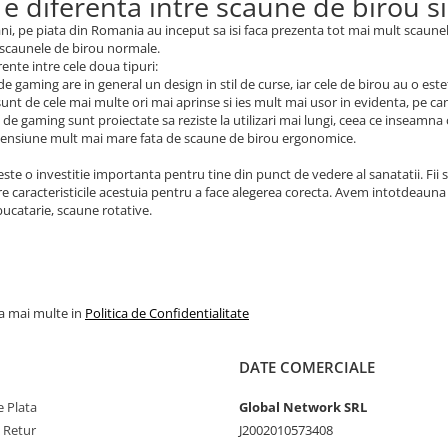
 e diferenta intre scaune de birou 
 ani, pe piata din Romania au inceput sa isi faca prezenta tot mai mult scaun
 scaunele de birou normale.
rente intre cele doua tipuri:
de gaming are in general un design in stil de curse, iar cele de birou au o este
 sunt de cele mai multe ori mai aprinse si ies mult mai usor in evidenta, pe c
 de gaming sunt proiectate sa reziste la utilizari mai lungi, ceea ce inseamna
mensiune mult mai mare fata de scaune de birou ergonomice.
ste o investitie importanta pentru tine din punct de vedere al sanatatii. Fii s
e caracteristicile acestuia pentru a face alegerea corecta. Avem intotdeauna 
ucatarie, scaune rotative.
la mai multe in
Politica de Confidentialitate
DATE COMERCIALE
 Plata
Global Network SRL
e Retur
J2002010573408