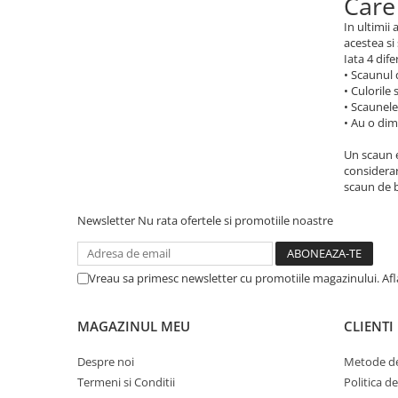
Care
In ultimii
acestea si
Iata 4 dife
• Scaunul 
• Culorile
• Scaunele
• Au o di
Un scaun e
considerar
scaun de b
Newsletter
Nu rata ofertele si promotiile noastre
Vreau sa primesc newsletter cu promotiile magazinului. Af
MAGAZINUL MEU
CLIENTI
Despre noi
Metode de
Termeni si Conditii
Politica d