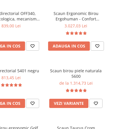
directorial OFF340,
Scaun Ergonomic Birou
cologica, mecanism
Ergohuman - Confort
robust, rabatabil 180
Premium, Reglaje Inteligente
839,00 Lei
3.027,03 Lei
grade, 150 kg
si Design Modern pentru
Performanta la Birou
GA IN COS
ADAUGA IN COS
rectorial 5401 negru
Scaun birou piele naturala
5600
813,45 Lei
de la 1.314,73 Lei
GA IN COS
VEZI VARIANTE
irou ergonomic Golf
Scaun Taurus Crom