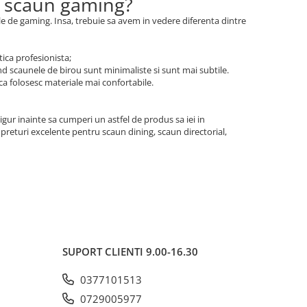
si scaun gaming?
ele de gaming. Insa, trebuie sa avem in vedere diferenta dintre
tica profesionista;
and scaunele de birou sunt minimaliste si sunt mai subtile.
 ca folosesc materiale mai confortabile.
igur inainte sa cumperi un astfel de produs sa iei in
preturi excelente pentru scaun dining, scaun directorial,
SUPORT CLIENTI
9.00-16.30
0377101513
0729005977