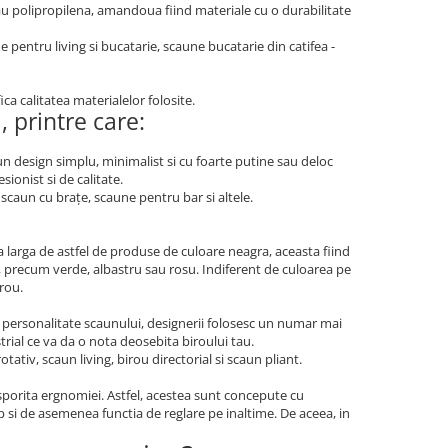
sau polipropilena, amandoua fiind materiale cu o durabilitate
 pentru living si bucatarie, scaune bucatarie din catifea -
ica calitatea materialelor folosite.
 printre care:
n design simplu, minimalist si cu foarte putine sau deloc
ionist si de calitate.
scaun cu brațe, scaune pentru bar si altele.
larga de astfel de produse de culoare neagra, aceasta fiind
se, precum verde, albastru sau rosu. Indiferent de culoarea pe
irou.
 personalitate scaunului, designerii folosesc un numar mai
rial ce va da o nota deosebita biroului tau.
ativ, scaun living, birou directorial si scaun pliant.
porita ergnomiei. Astfel, acestea sunt concepute cu
p si de asemenea functia de reglare pe inaltime. De aceea, in