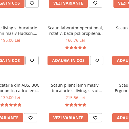
A IN COS
VEZI VARIANTE
VEZI
 living si bucatarie
Scaun laborator operational,
Scaun 
mn masiv Hudson,
rotativ, baza polipropilena,
erie stofa,100 kg,
piele ecologica, inaltime
195,00 Lei
166,76 Lei
x42 cm, nuc/maro
ajustabila, 100 kg, negru
A IN COS
ADAUGA IN COS
ADAU
catarie din ABS, BUC
Scaun pliant lemn masiv,
Scau
gonomic, cadru lemn,
bucatarie si living, sezut
Ergonom
100 kg
tapitat cu piele ecologica, 100
regl
139,00 Lei
215,56 Lei
kg, nuc
balansar
VARIANTE
VEZI VARIANTE
ADAU