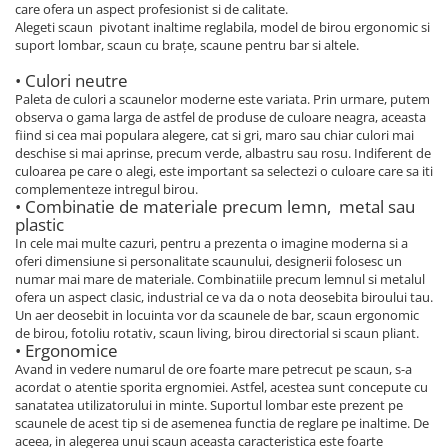
care ofera un aspect profesionist si de calitate.
Alegeti scaun pivotant inaltime reglabila, model de birou ergonomic si
suport lombar, scaun cu brațe, scaune pentru bar si altele.
• Culori neutre
Paleta de culori a scaunelor moderne este variata. Prin urmare, putem
observa o gama larga de astfel de produse de culoare neagra, aceasta
fiind si cea mai populara alegere, cat si gri, maro sau chiar culori mai
deschise si mai aprinse, precum verde, albastru sau rosu. Indiferent de
culoarea pe care o alegi, este important sa selectezi o culoare care sa iti
complementeze intregul birou.
• Combinatie de materiale precum lemn, metal sau
plastic
In cele mai multe cazuri, pentru a prezenta o imagine moderna si a
oferi dimensiune si personalitate scaunului, designerii folosesc un
numar mai mare de materiale. Combinatiile precum lemnul si metalul
ofera un aspect clasic, industrial ce va da o nota deosebita biroului tau.
Un aer deosebit in locuinta vor da scaunele de bar, scaun ergonomic
de birou, fotoliu rotativ, scaun living, birou directorial si scaun pliant.
• Ergonomice
Avand in vedere numarul de ore foarte mare petrecut pe scaun, s-a
acordat o atentie sporita ergnomiei. Astfel, acestea sunt concepute cu
sanatatea utilizatorului in minte. Suportul lombar este prezent pe
scaunele de acest tip si de asemenea functia de reglare pe inaltime. De
aceea, in alegerea unui scaun aceasta caracteristica este foarte