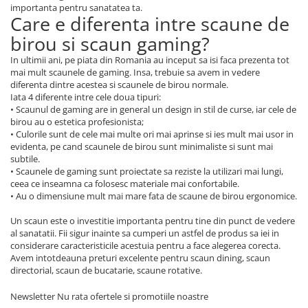
importanta pentru sanatatea ta.
Care e diferenta intre scaune de
birou si scaun gaming?
In ultimii ani, pe piata din Romania au inceput sa isi faca prezenta tot
mai mult scaunele de gaming. Insa, trebuie sa avem in vedere
diferenta dintre acestea si scaunele de birou normale.
Iata 4 diferente intre cele doua tipuri:
• Scaunul de gaming are in general un design in stil de curse, iar cele de
birou au o estetica profesionista;
• Culorile sunt de cele mai multe ori mai aprinse si ies mult mai usor in
evidenta, pe cand scaunele de birou sunt minimaliste si sunt mai
subtile.
• Scaunele de gaming sunt proiectate sa reziste la utilizari mai lungi,
ceea ce inseamna ca folosesc materiale mai confortabile.
• Au o dimensiune mult mai mare fata de scaune de birou ergonomice.
Un scaun este o investitie importanta pentru tine din punct de vedere
al sanatatii. Fii sigur inainte sa cumperi un astfel de produs sa iei in
considerare caracteristicile acestuia pentru a face alegerea corecta.
Avem intotdeauna preturi excelente pentru scaun dining, scaun
directorial, scaun de bucatarie, scaune rotative.
Newsletter
Nu rata ofertele si promotiile noastre