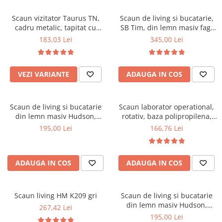
Scaune pliante
Saltele Pocket
Noptiere
Scaune birou
Saltele cu arcuri impachetate
Scaun vizitator Taurus TN,
Scaun de living si bucatarie,
Paturi
cadru metalic, tapitat cu
SB Tim, din lemn masiv fag,
individual
Scaune profesionale
Seturi de pat si saltea
stofa, stivuibil, 120 kg, negru
tapiterie stofa, lacuit, 120 kg,
183,03 Lei
345,00 Lei
Saltele Memory Pocket
Masute de toaleta
Scaune Lemn
96x43x40 cm, Alb/Rosu
Saltele Memory Foam
Mobilier living
Scaune birou copii
Saltele Memory Pocket
Scaune pentru living
VEZI VARIANTE
ADAUGA IN COS
Scaune resigilate
Saltele cu plasa arcuri
Seturi comode living si vitrine
Scaune gradinita
Saltele cu spuma
Mobila living
Scaun de living si bucatarie
Scaun laborator operational,
Saltele cu spuma
Scaune conferinta
Comode living
din lemn masiv Hudson,
rotativ, baza polipropilena,
Saltele cu spuma poliuretanica
Scaune terasa si outdoor
Set mese plus scaune
tapiterie stofa,100 kg,
piele ecologica, inaltime
195,00 Lei
166,76 Lei
94x50x42 cm, nuc/maro
ajustabila, 100 kg, negru
Saltele Latex
Mobilier birou
Saltele Memory
Scaune ergonomice
Saltele 140x200
ADAUGA IN COS
ADAUGA IN COS
Etajere Birou
Saltele 160x200
Dulap birou
Birouri
Saltele 180x200
Scaun living HM K209 gri
Scaun de living si bucatarie
Scaune pentru birou
din lemn masiv Hudson,
267,42 Lei
Top saltele
tapiterie stofa,100 kg,
195,00 Lei
Scaune pentru vizitatori