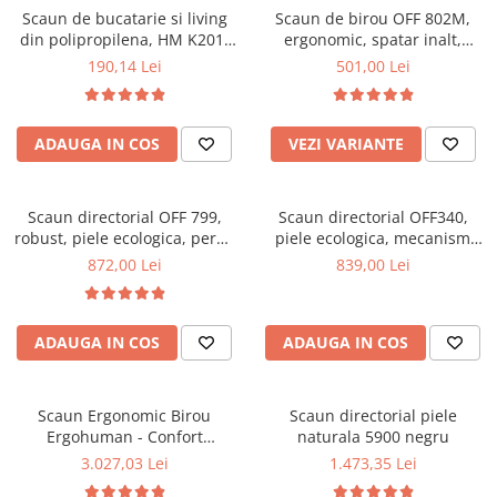
Scaun de bucatarie si living
Scaun de birou OFF 802M,
Mese gradinita
din polipropilena, HM K201,
ergonomic, spatar inalt,
Scaune gradinita
ergonomic, baza lemn masiv,
mecanism balans, roti
190,14 Lei
501,00 Lei
tapiterie cu piele ecologica,
gumate, 100 kg
Set mese si scaune gradinita
100 kg, alb
Mobilier copii
ADAUGA IN COS
VEZI VARIANTE
Mobila camera copii
Scaune birou pentru copii
Saltele patuturi copii
Scaun directorial OFF 799,
Scaun directorial OFF340,
Paturi copii
robust, piele ecologica, perne
piele ecologica, mecanism
duble, baza cromata,
balans, robust, rabatabil 180
Masa si scaune gradinita
872,00 Lei
839,00 Lei
mecanism multiblock, 200 kg
grade, 150 kg
Seturi comode living si dormitor
ADAUGA IN COS
ADAUGA IN COS
Scaun Ergonomic Birou
Scaun directorial piele
Ergohuman - Confort
naturala 5900 negru
Premium, Reglaje Inteligente
3.027,03 Lei
1.473,35 Lei
si Design Modern pentru