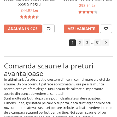
5550 S negru
298,94 Lei
844,97 Lei
ADAUGA IN COS
VEZI VARIANTE
1
2
3
31
...
Comanda scaune la preturi
avantajoase
In ultimii ani, s-a observat o crestere din ce in ce mai mare a pietei de
scaune. Un om obisnuit petrece aproximativ 8 ore pe zi la munca
asezat, ceea ce ofera alegerii unui scaun de calitate o importanta
aparte din punct de vedere al sanatatii.
Sunt multe atributii dupa care pot fi clasificate si alese acestea.
Dimensiunea, greutatea pe care o suporta, daca sunt ergonomice sau
nu, sunt doar cateva trasaturi pe care trebuie sa le ai in vedere inainte
de a cumpara scaunul perfect pentru tine. Noi avem scaune birou