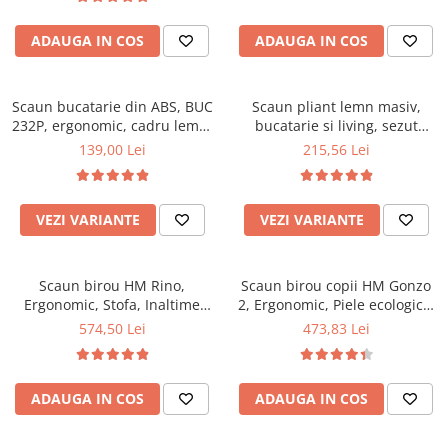
Top saltele 5 cm
94x50x42 cm, alb/gri
Scaune manager
Top saltele 10 cm
ADAUGA IN COS
ADAUGA IN COS
Mobilier bucatarie
Top saltele memory 5 cm
Mese bucatarie
Top saltele MemoHR 6.5 cm
Scaune pentru bucatarie
Scaun bucatarie din ABS, BUC
Saltele ieftine
Scaun pliant lemn masiv,
232P, ergonomic, cadru lemn,
Mobila bucatarie
bucatarie si living, sezut
Saltele cu plasa de arcuri
100 kg
tapitat cu piele ecologica, 100
139,00 Lei
215,56 Lei
Seturi mese si scaune bucatarie
Saltele cu spuma
kg, nuc
Mobilier hol
Mobila hol
VEZI VARIANTE
VEZI VARIANTE
Suporturi si rafturi pantofi
Portmantouri
Scaun birou HM Rino,
Scaun birou copii HM Gonzo
Pantofare
Ergonomic, Stofa, Inaltime
2, Ergonomic, Piele ecologica,
Seturi mobilier hol
reglabila, Mecanism
Inaltime ajustabila, Mecanism
574,50 Lei
473,83 Lei
Stender haine
balansare, 100 kg, 122x61x40
balansare, 90 Kg, Mov
cm, Gri
Suport pentru umerase
Etajere
ADAUGA IN COS
ADAUGA IN COS
Cuiere
Mobilier gradinita