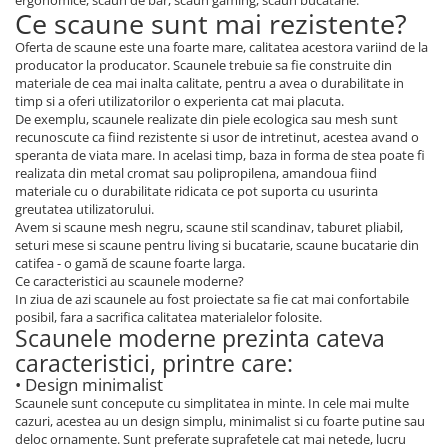
ergonomice, scaun de bar, scaun gaming, scaun bucatarie.
Ce scaune sunt mai rezistente?
Oferta de scaune este una foarte mare, calitatea acestora variind de la
producator la producator. Scaunele trebuie sa fie construite din
materiale de cea mai inalta calitate, pentru a avea o durabilitate in
timp si a oferi utilizatorilor o experienta cat mai placuta.
De exemplu, scaunele realizate din piele ecologica sau mesh sunt
recunoscute ca fiind rezistente si usor de intretinut, acestea avand o
speranta de viata mare. In acelasi timp, baza in forma de stea poate fi
realizata din metal cromat sau polipropilena, amandoua fiind
materiale cu o durabilitate ridicata ce pot suporta cu usurinta
greutatea utilizatorului.
Avem si scaune mesh negru, scaune stil scandinav, taburet pliabil,
seturi mese si scaune pentru living si bucatarie, scaune bucatarie din
catifea - o gamă de scaune foarte larga.
Ce caracteristici au scaunele moderne?
In ziua de azi scaunele au fost proiectate sa fie cat mai confortabile
posibil, fara a sacrifica calitatea materialelor folosite.
Scaunele moderne prezinta cateva
caracteristici, printre care:
• Design minimalist
Scaunele sunt concepute cu simplitatea in minte. In cele mai multe
cazuri, acestea au un design simplu, minimalist si cu foarte putine sau
deloc ornamente. Sunt preferate suprafetele cat mai netede, lucru