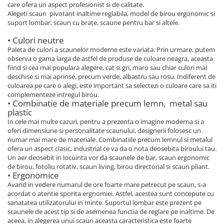
care ofera un aspect profesionist si de calitate.
Alegeti scaun pivotant inaltime reglabila, model de birou ergonomic si
suport lombar, scaun cu brațe, scaune pentru bar si altele.
• Culori neutre
Paleta de culori a scaunelor moderne este variata. Prin urmare, putem
observa o gama larga de astfel de produse de culoare neagra, aceasta
fiind si cea mai populara alegere, cat si gri, maro sau chiar culori mai
deschise si mai aprinse, precum verde, albastru sau rosu. Indiferent de
culoarea pe care o alegi, este important sa selectezi o culoare care sa iti
complementeze intregul birou.
• Combinatie de materiale precum lemn, metal sau
plastic
In cele mai multe cazuri, pentru a prezenta o imagine moderna si a
oferi dimensiune si personalitate scaunului, designerii folosesc un
numar mai mare de materiale. Combinatiile precum lemnul si metalul
ofera un aspect clasic, industrial ce va da o nota deosebita biroului tau.
Un aer deosebit in locuinta vor da scaunele de bar, scaun ergonomic
de birou, fotoliu rotativ, scaun living, birou directorial si scaun pliant.
• Ergonomice
Avand in vedere numarul de ore foarte mare petrecut pe scaun, s-a
acordat o atentie sporita ergnomiei. Astfel, acestea sunt concepute cu
sanatatea utilizatorului in minte. Suportul lombar este prezent pe
scaunele de acest tip si de asemenea functia de reglare pe inaltime. De
aceea, in alegerea unui scaun aceasta caracteristica este foarte