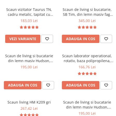
Scaune pliante
Saltele Pocket
Noptiere
Scaune birou
Saltele cu arcuri impachetate
Scaun vizitator Taurus TN,
Scaun de living si bucatarie,
Paturi
cadru metalic, tapitat cu
SB Tim, din lemn masiv fag,
individual
Scaune profesionale
Seturi de pat si saltea
stofa, stivuibil, 120 kg, negru
tapiterie stofa, lacuit, 120 kg,
183,03 Lei
345,00 Lei
Saltele Memory Pocket
Masute de toaleta
Scaune Lemn
96x43x40 cm, Alb/Rosu
Saltele Memory Foam
Mobilier living
Scaune birou copii
Saltele Memory Pocket
Scaune pentru living
VEZI VARIANTE
ADAUGA IN COS
Scaune resigilate
Saltele cu plasa arcuri
Seturi comode living si vitrine
Scaune gradinita
Saltele cu spuma
Mobila living
Scaun de living si bucatarie
Scaun laborator operational,
Saltele cu spuma
Scaune conferinta
Comode living
din lemn masiv Hudson,
rotativ, baza polipropilena,
Saltele cu spuma poliuretanica
Scaune terasa si outdoor
Set mese plus scaune
tapiterie stofa,100 kg,
piele ecologica, inaltime
195,00 Lei
166,76 Lei
94x50x42 cm, nuc/maro
ajustabila, 100 kg, negru
Saltele Latex
Mobilier birou
Saltele Memory
Scaune ergonomice
Saltele 140x200
ADAUGA IN COS
ADAUGA IN COS
Etajere Birou
Saltele 160x200
Dulap birou
Birouri
Saltele 180x200
Scaun living HM K209 gri
Scaun de living si bucatarie
Scaune pentru birou
din lemn masiv Hudson,
267,42 Lei
Top saltele
tapiterie stofa,100 kg,
195,00 Lei
Scaune pentru vizitatori