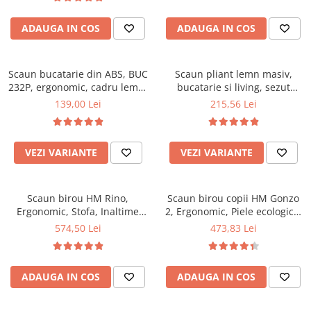
Top saltele 5 cm
94x50x42 cm, alb/gri
Scaune manager
Top saltele 10 cm
ADAUGA IN COS
ADAUGA IN COS
Mobilier bucatarie
Top saltele memory 5 cm
Mese bucatarie
Top saltele MemoHR 6.5 cm
Scaune pentru bucatarie
Scaun bucatarie din ABS, BUC
Saltele ieftine
Scaun pliant lemn masiv,
232P, ergonomic, cadru lemn,
Mobila bucatarie
bucatarie si living, sezut
Saltele cu plasa de arcuri
100 kg
tapitat cu piele ecologica, 100
139,00 Lei
215,56 Lei
Seturi mese si scaune bucatarie
Saltele cu spuma
kg, nuc
Mobilier hol
Mobila hol
VEZI VARIANTE
VEZI VARIANTE
Suporturi si rafturi pantofi
Portmantouri
Scaun birou HM Rino,
Scaun birou copii HM Gonzo
Pantofare
Ergonomic, Stofa, Inaltime
2, Ergonomic, Piele ecologica,
Seturi mobilier hol
reglabila, Mecanism
Inaltime ajustabila, Mecanism
574,50 Lei
473,83 Lei
Stender haine
balansare, 100 kg, 122x61x40
balansare, 90 Kg, Mov
cm, Gri
Suport pentru umerase
Etajere
ADAUGA IN COS
ADAUGA IN COS
Cuiere
Mobilier gradinita