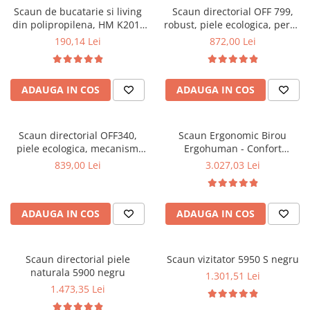
Scaun de bucatarie si living
Scaun directorial OFF 799,
Mese gradinita
din polipropilena, HM K201,
robust, piele ecologica, perne
Scaune gradinita
ergonomic, baza lemn masiv,
duble, baza cromata,
190,14 Lei
872,00 Lei
tapiterie cu piele ecologica,
mecanism multiblock, 200 kg
Set mese si scaune gradinita
100 kg, alb
Mobilier copii
ADAUGA IN COS
ADAUGA IN COS
Mobila camera copii
Scaune birou pentru copii
Saltele patuturi copii
Scaun directorial OFF340,
Scaun Ergonomic Birou
Paturi copii
piele ecologica, mecanism
Ergohuman - Confort
balans, robust, rabatabil 180
Premium, Reglaje Inteligente
Masa si scaune gradinita
839,00 Lei
3.027,03 Lei
grade, 150 kg
si Design Modern pentru
Seturi comode living si dormitor
Performanta la Birou
ADAUGA IN COS
ADAUGA IN COS
Scaun directorial piele
Scaun vizitator 5950 S negru
naturala 5900 negru
1.301,51 Lei
1.473,35 Lei