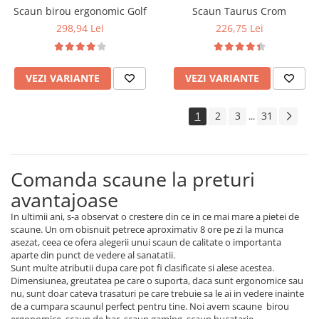
Scaun birou ergonomic Golf
Scaun Taurus Crom
298,94 Lei
226,75 Lei
VEZI VARIANTE
VEZI VARIANTE
1
2
3
31
...
Comanda scaune la preturi
avantajoase
In ultimii ani, s-a observat o crestere din ce in ce mai mare a pietei de
scaune. Un om obisnuit petrece aproximativ 8 ore pe zi la munca
asezat, ceea ce ofera alegerii unui scaun de calitate o importanta
aparte din punct de vedere al sanatatii.
Sunt multe atributii dupa care pot fi clasificate si alese acestea.
Dimensiunea, greutatea pe care o suporta, daca sunt ergonomice sau
nu, sunt doar cateva trasaturi pe care trebuie sa le ai in vedere inainte
de a cumpara scaunul perfect pentru tine. Noi avem scaune birou