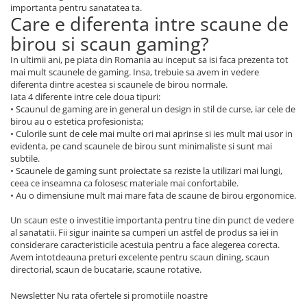
importanta pentru sanatatea ta.
Care e diferenta intre scaune de
birou si scaun gaming?
In ultimii ani, pe piata din Romania au inceput sa isi faca prezenta tot
mai mult scaunele de gaming. Insa, trebuie sa avem in vedere
diferenta dintre acestea si scaunele de birou normale.
Iata 4 diferente intre cele doua tipuri:
• Scaunul de gaming are in general un design in stil de curse, iar cele de
birou au o estetica profesionista;
• Culorile sunt de cele mai multe ori mai aprinse si ies mult mai usor in
evidenta, pe cand scaunele de birou sunt minimaliste si sunt mai
subtile.
• Scaunele de gaming sunt proiectate sa reziste la utilizari mai lungi,
ceea ce inseamna ca folosesc materiale mai confortabile.
• Au o dimensiune mult mai mare fata de scaune de birou ergonomice.
Un scaun este o investitie importanta pentru tine din punct de vedere
al sanatatii. Fii sigur inainte sa cumperi un astfel de produs sa iei in
considerare caracteristicile acestuia pentru a face alegerea corecta.
Avem intotdeauna preturi excelente pentru scaun dining, scaun
directorial, scaun de bucatarie, scaune rotative.
Newsletter
Nu rata ofertele si promotiile noastre