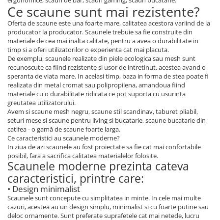
ergonomice, scaun de bar, scaun gaming, scaun bucatarie.
Ce scaune sunt mai rezistente?
Oferta de scaune este una foarte mare, calitatea acestora variind de la
producator la producator. Scaunele trebuie sa fie construite din
materiale de cea mai inalta calitate, pentru a avea o durabilitate in
timp si a oferi utilizatorilor o experienta cat mai placuta.
De exemplu, scaunele realizate din piele ecologica sau mesh sunt
recunoscute ca fiind rezistente si usor de intretinut, acestea avand o
speranta de viata mare. In acelasi timp, baza in forma de stea poate fi
realizata din metal cromat sau polipropilena, amandoua fiind
materiale cu o durabilitate ridicata ce pot suporta cu usurinta
greutatea utilizatorului.
Avem si scaune mesh negru, scaune stil scandinav, taburet pliabil,
seturi mese si scaune pentru living si bucatarie, scaune bucatarie din
catifea - o gamă de scaune foarte larga.
Ce caracteristici au scaunele moderne?
In ziua de azi scaunele au fost proiectate sa fie cat mai confortabile
posibil, fara a sacrifica calitatea materialelor folosite.
Scaunele moderne prezinta cateva
caracteristici, printre care:
• Design minimalist
Scaunele sunt concepute cu simplitatea in minte. In cele mai multe
cazuri, acestea au un design simplu, minimalist si cu foarte putine sau
deloc ornamente. Sunt preferate suprafetele cat mai netede, lucru