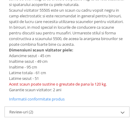
si spatarului acoperite cu piele naturala.
Mese gradinita
Scaunul vizitator 5550S este un scaun cu cadru vopsit negru in
Scaune gradinita
camp electrostatic si este recomandat in general pentru birouri,
spatii de lucru care necesita utilizarea scaunelor pentru vizitatori.
Set mese si scaune gradinita
In birouri, in mod special in locurile de conducere ca scaune
Mobilier copii
pentru discutii sau pentru musafiri. Urmareste stilul si forma
constructiva a scaunului 5500, de aceea la aranjarea birourilor se
Mobila camera copii
poate combina foarte bine cu acesta.
Scaune birou pentru copii
Dimensiuni scaun vizitator piele:
Saltele patuturi copii
Adancime sezut - 45 cm
Inaltime sezut - 49 cm
Paturi copii
Inaltime - 95 cm
Masa si scaune gradinita
Latime totala - 61 cm
Latime sezut - 51
Seturi comode living si dormitor
Acest scaun poate sustine o greutate de pana la 120 kg.
Garantie scaun vizitator: 2 ani
Informatii conformitate produs
Review-uri
(2)