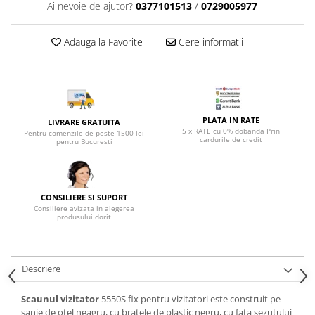
Top saltele 5 cm
Ai nevoie de ajutor?
0377101513
/
0729005977
Scaune manager
Top saltele 10 cm
Mobilier bucatarie
Top saltele memory 5 cm
Adauga la Favorite
Cere informatii
Mese bucatarie
Top saltele MemoHR 6.5 cm
Scaune pentru bucatarie
Saltele ieftine
Mobila bucatarie
Saltele cu plasa de arcuri
Seturi mese si scaune bucatarie
Saltele cu spuma
PLATA IN RATE
LIVRARE GRATUITA
Mobilier hol
5 x RATE cu 0% dobanda Prin
Pentru comenzile de peste 1500 lei
cardurile de credit
pentru Bucuresti
Mobila hol
Suporturi si rafturi pantofi
Portmantouri
CONSILIERE SI SUPORT
Pantofare
Consiliere avizata in alegerea
produsului dorit
Seturi mobilier hol
Stender haine
Suport pentru umerase
Descriere
Etajere
Cuiere
Scaunul vizitator
5550S fix pentru vizitatori este construit pe
Mobilier gradinita
sanie de otel neagru, cu bratele de plastic negru, cu fata sezutului