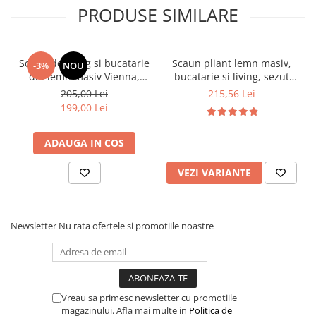
PRODUSE SIMILARE
Scaun de living si bucatarie
Scaun pliant lemn masiv,
-3%
NOU
din lemn masiv Vienna,
bucatarie si living, sezut
tapiterie stofa,100 kg,
tapitat cu piele ecologica,
205,00 Lei
215,56 Lei
94x49x40 cm, nuc/bej
100 kg, cires
199,00 Lei
ADAUGA IN COS
VEZI VARIANTE
Newsletter
Nu rata ofertele si promotiile noastre
Vreau sa primesc newsletter cu promotiile
magazinului. Afla mai multe in
Politica de