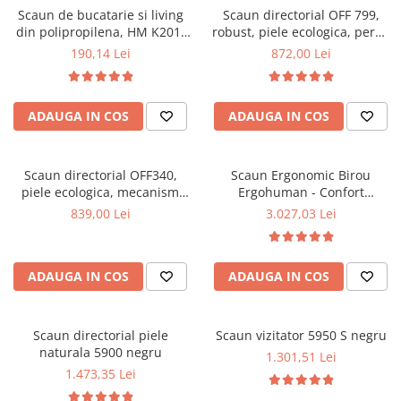
Scaun de bucatarie si living
Scaun directorial OFF 799,
Mese gradinita
din polipropilena, HM K201,
robust, piele ecologica, perne
Scaune gradinita
ergonomic, baza lemn masiv,
duble, baza cromata,
190,14 Lei
872,00 Lei
tapiterie cu piele ecologica,
mecanism multiblock, 200 kg
Set mese si scaune gradinita
100 kg, alb
Mobilier copii
ADAUGA IN COS
ADAUGA IN COS
Mobila camera copii
Scaune birou pentru copii
Saltele patuturi copii
Scaun directorial OFF340,
Scaun Ergonomic Birou
Paturi copii
piele ecologica, mecanism
Ergohuman - Confort
balans, robust, rabatabil 180
Premium, Reglaje Inteligente
Masa si scaune gradinita
839,00 Lei
3.027,03 Lei
grade, 150 kg
si Design Modern pentru
Seturi comode living si dormitor
Performanta la Birou
ADAUGA IN COS
ADAUGA IN COS
Scaun directorial piele
Scaun vizitator 5950 S negru
naturala 5900 negru
1.301,51 Lei
1.473,35 Lei