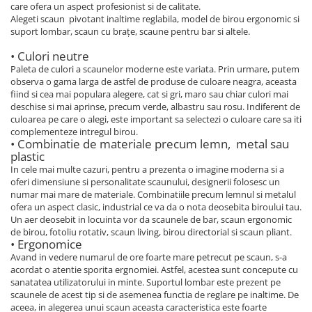
care ofera un aspect profesionist si de calitate.
Alegeti scaun pivotant inaltime reglabila, model de birou ergonomic si
suport lombar, scaun cu brațe, scaune pentru bar si altele.
• Culori neutre
Paleta de culori a scaunelor moderne este variata. Prin urmare, putem
observa o gama larga de astfel de produse de culoare neagra, aceasta
fiind si cea mai populara alegere, cat si gri, maro sau chiar culori mai
deschise si mai aprinse, precum verde, albastru sau rosu. Indiferent de
culoarea pe care o alegi, este important sa selectezi o culoare care sa iti
complementeze intregul birou.
• Combinatie de materiale precum lemn, metal sau
plastic
In cele mai multe cazuri, pentru a prezenta o imagine moderna si a
oferi dimensiune si personalitate scaunului, designerii folosesc un
numar mai mare de materiale. Combinatiile precum lemnul si metalul
ofera un aspect clasic, industrial ce va da o nota deosebita biroului tau.
Un aer deosebit in locuinta vor da scaunele de bar, scaun ergonomic
de birou, fotoliu rotativ, scaun living, birou directorial si scaun pliant.
• Ergonomice
Avand in vedere numarul de ore foarte mare petrecut pe scaun, s-a
acordat o atentie sporita ergnomiei. Astfel, acestea sunt concepute cu
sanatatea utilizatorului in minte. Suportul lombar este prezent pe
scaunele de acest tip si de asemenea functia de reglare pe inaltime. De
aceea, in alegerea unui scaun aceasta caracteristica este foarte