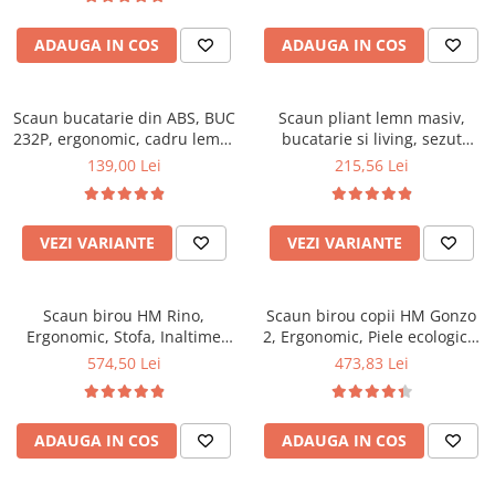
Top saltele 5 cm
94x50x42 cm, alb/gri
Scaune manager
Top saltele 10 cm
ADAUGA IN COS
ADAUGA IN COS
Mobilier bucatarie
Top saltele memory 5 cm
Mese bucatarie
Top saltele MemoHR 6.5 cm
Scaune pentru bucatarie
Scaun bucatarie din ABS, BUC
Saltele ieftine
Scaun pliant lemn masiv,
232P, ergonomic, cadru lemn,
Mobila bucatarie
bucatarie si living, sezut
Saltele cu plasa de arcuri
100 kg
tapitat cu piele ecologica, 100
139,00 Lei
215,56 Lei
Seturi mese si scaune bucatarie
Saltele cu spuma
kg, nuc
Mobilier hol
Mobila hol
VEZI VARIANTE
VEZI VARIANTE
Suporturi si rafturi pantofi
Portmantouri
Scaun birou HM Rino,
Scaun birou copii HM Gonzo
Pantofare
Ergonomic, Stofa, Inaltime
2, Ergonomic, Piele ecologica,
Seturi mobilier hol
reglabila, Mecanism
Inaltime ajustabila, Mecanism
574,50 Lei
473,83 Lei
Stender haine
balansare, 100 kg, 122x61x40
balansare, 90 Kg, Mov
cm, Gri
Suport pentru umerase
Etajere
ADAUGA IN COS
ADAUGA IN COS
Cuiere
Mobilier gradinita