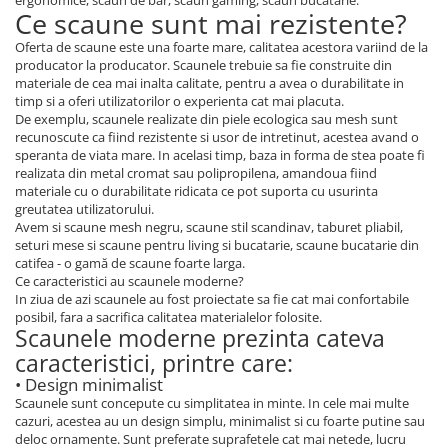
ergonomice, scaun de bar, scaun gaming, scaun bucatarie.
Ce scaune sunt mai rezistente?
Oferta de scaune este una foarte mare, calitatea acestora variind de la
producator la producator. Scaunele trebuie sa fie construite din
materiale de cea mai inalta calitate, pentru a avea o durabilitate in
timp si a oferi utilizatorilor o experienta cat mai placuta.
De exemplu, scaunele realizate din piele ecologica sau mesh sunt
recunoscute ca fiind rezistente si usor de intretinut, acestea avand o
speranta de viata mare. In acelasi timp, baza in forma de stea poate fi
realizata din metal cromat sau polipropilena, amandoua fiind
materiale cu o durabilitate ridicata ce pot suporta cu usurinta
greutatea utilizatorului.
Avem si scaune mesh negru, scaune stil scandinav, taburet pliabil,
seturi mese si scaune pentru living si bucatarie, scaune bucatarie din
catifea - o gamă de scaune foarte larga.
Ce caracteristici au scaunele moderne?
In ziua de azi scaunele au fost proiectate sa fie cat mai confortabile
posibil, fara a sacrifica calitatea materialelor folosite.
Scaunele moderne prezinta cateva
caracteristici, printre care:
• Design minimalist
Scaunele sunt concepute cu simplitatea in minte. In cele mai multe
cazuri, acestea au un design simplu, minimalist si cu foarte putine sau
deloc ornamente. Sunt preferate suprafetele cat mai netede, lucru