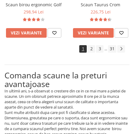
Scaun birou ergonomic Golf
Scaun Taurus Crom
298,94 Lei
226,75 Lei
VEZI VARIANTE
VEZI VARIANTE
1
2
3
31
...
Comanda scaune la preturi
avantajoase
In ultimii ani, s-a observat o crestere din ce in ce mai mare a pietei de
scaune. Un om obisnuit petrece aproximativ 8 ore pe zi la munca
asezat, ceea ce ofera alegerii unui scaun de calitate o importanta
aparte din punct de vedere al sanatatii.
Sunt multe atributii dupa care pot fi clasificate si alese acestea.
Dimensiunea, greutatea pe care o suporta, daca sunt ergonomice sau
nu, sunt doar cateva trasaturi pe care trebuie sa le ai in vedere inainte
de a cumpara scaunul perfect pentru tine. Noi avem scaune birou