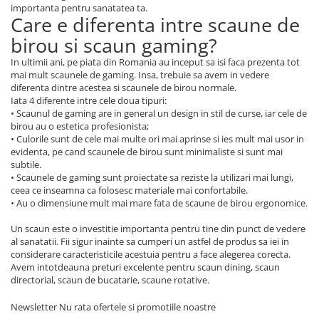
importanta pentru sanatatea ta.
Care e diferenta intre scaune de
birou si scaun gaming?
In ultimii ani, pe piata din Romania au inceput sa isi faca prezenta tot
mai mult scaunele de gaming. Insa, trebuie sa avem in vedere
diferenta dintre acestea si scaunele de birou normale.
Iata 4 diferente intre cele doua tipuri:
• Scaunul de gaming are in general un design in stil de curse, iar cele de
birou au o estetica profesionista;
• Culorile sunt de cele mai multe ori mai aprinse si ies mult mai usor in
evidenta, pe cand scaunele de birou sunt minimaliste si sunt mai
subtile.
• Scaunele de gaming sunt proiectate sa reziste la utilizari mai lungi,
ceea ce inseamna ca folosesc materiale mai confortabile.
• Au o dimensiune mult mai mare fata de scaune de birou ergonomice.
Un scaun este o investitie importanta pentru tine din punct de vedere
al sanatatii. Fii sigur inainte sa cumperi un astfel de produs sa iei in
considerare caracteristicile acestuia pentru a face alegerea corecta.
Avem intotdeauna preturi excelente pentru scaun dining, scaun
directorial, scaun de bucatarie, scaune rotative.
Newsletter
Nu rata ofertele si promotiile noastre