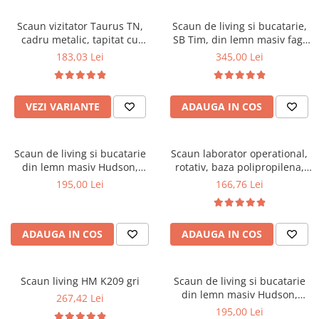
Scaune pliante
Saltele Pocket
Noptiere
Scaune birou
Saltele cu arcuri impachetate
Scaun vizitator Taurus TN,
Scaun de living si bucatarie,
Paturi
cadru metalic, tapitat cu
SB Tim, din lemn masiv fag,
individual
Scaune profesionale
Seturi de pat si saltea
stofa, stivuibil, 120 kg, negru
tapiterie stofa, lacuit, 120 kg,
183,03 Lei
345,00 Lei
Saltele Memory Pocket
Masute de toaleta
Scaune Lemn
96x43x40 cm, Alb/Rosu
Saltele Memory Foam
Mobilier living
Scaune birou copii
Saltele Memory Pocket
Scaune pentru living
VEZI VARIANTE
ADAUGA IN COS
Scaune resigilate
Saltele cu plasa arcuri
Seturi comode living si vitrine
Scaune gradinita
Saltele cu spuma
Mobila living
Scaun de living si bucatarie
Scaun laborator operational,
Saltele cu spuma
Scaune conferinta
Comode living
din lemn masiv Hudson,
rotativ, baza polipropilena,
Saltele cu spuma poliuretanica
Scaune terasa si outdoor
Set mese plus scaune
tapiterie stofa,100 kg,
piele ecologica, inaltime
195,00 Lei
166,76 Lei
94x50x42 cm, nuc/maro
ajustabila, 100 kg, negru
Saltele Latex
Mobilier birou
Saltele Memory
Scaune ergonomice
Saltele 140x200
ADAUGA IN COS
ADAUGA IN COS
Etajere Birou
Saltele 160x200
Dulap birou
Birouri
Saltele 180x200
Scaun living HM K209 gri
Scaun de living si bucatarie
Scaune pentru birou
din lemn masiv Hudson,
267,42 Lei
Top saltele
tapiterie stofa,100 kg,
195,00 Lei
Scaune pentru vizitatori