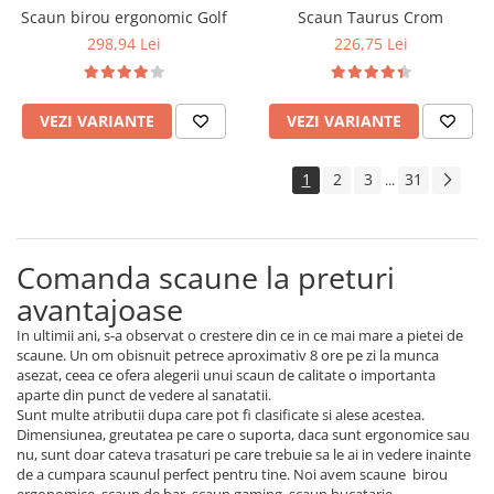
Scaun birou ergonomic Golf
Scaun Taurus Crom
298,94 Lei
226,75 Lei
VEZI VARIANTE
VEZI VARIANTE
1
2
3
31
...
Comanda scaune la preturi
avantajoase
In ultimii ani, s-a observat o crestere din ce in ce mai mare a pietei de
scaune. Un om obisnuit petrece aproximativ 8 ore pe zi la munca
asezat, ceea ce ofera alegerii unui scaun de calitate o importanta
aparte din punct de vedere al sanatatii.
Sunt multe atributii dupa care pot fi clasificate si alese acestea.
Dimensiunea, greutatea pe care o suporta, daca sunt ergonomice sau
nu, sunt doar cateva trasaturi pe care trebuie sa le ai in vedere inainte
de a cumpara scaunul perfect pentru tine. Noi avem scaune birou