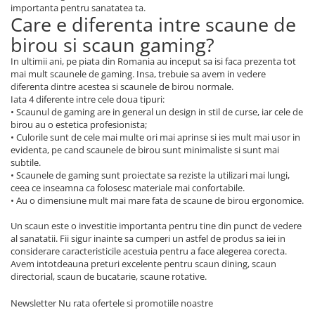
importanta pentru sanatatea ta.
Care e diferenta intre scaune de
birou si scaun gaming?
In ultimii ani, pe piata din Romania au inceput sa isi faca prezenta tot
mai mult scaunele de gaming. Insa, trebuie sa avem in vedere
diferenta dintre acestea si scaunele de birou normale.
Iata 4 diferente intre cele doua tipuri:
• Scaunul de gaming are in general un design in stil de curse, iar cele de
birou au o estetica profesionista;
• Culorile sunt de cele mai multe ori mai aprinse si ies mult mai usor in
evidenta, pe cand scaunele de birou sunt minimaliste si sunt mai
subtile.
• Scaunele de gaming sunt proiectate sa reziste la utilizari mai lungi,
ceea ce inseamna ca folosesc materiale mai confortabile.
• Au o dimensiune mult mai mare fata de scaune de birou ergonomice.
Un scaun este o investitie importanta pentru tine din punct de vedere
al sanatatii. Fii sigur inainte sa cumperi un astfel de produs sa iei in
considerare caracteristicile acestuia pentru a face alegerea corecta.
Avem intotdeauna preturi excelente pentru scaun dining, scaun
directorial, scaun de bucatarie, scaune rotative.
Newsletter
Nu rata ofertele si promotiile noastre