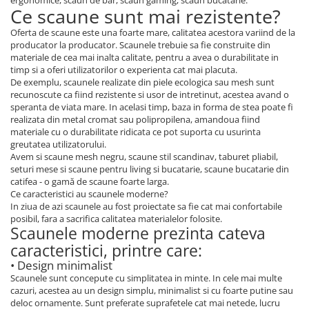
ergonomice, scaun de bar, scaun gaming, scaun bucatarie.
Ce scaune sunt mai rezistente?
Oferta de scaune este una foarte mare, calitatea acestora variind de la
producator la producator. Scaunele trebuie sa fie construite din
materiale de cea mai inalta calitate, pentru a avea o durabilitate in
timp si a oferi utilizatorilor o experienta cat mai placuta.
De exemplu, scaunele realizate din piele ecologica sau mesh sunt
recunoscute ca fiind rezistente si usor de intretinut, acestea avand o
speranta de viata mare. In acelasi timp, baza in forma de stea poate fi
realizata din metal cromat sau polipropilena, amandoua fiind
materiale cu o durabilitate ridicata ce pot suporta cu usurinta
greutatea utilizatorului.
Avem si scaune mesh negru, scaune stil scandinav, taburet pliabil,
seturi mese si scaune pentru living si bucatarie, scaune bucatarie din
catifea - o gamă de scaune foarte larga.
Ce caracteristici au scaunele moderne?
In ziua de azi scaunele au fost proiectate sa fie cat mai confortabile
posibil, fara a sacrifica calitatea materialelor folosite.
Scaunele moderne prezinta cateva
caracteristici, printre care:
• Design minimalist
Scaunele sunt concepute cu simplitatea in minte. In cele mai multe
cazuri, acestea au un design simplu, minimalist si cu foarte putine sau
deloc ornamente. Sunt preferate suprafetele cat mai netede, lucru