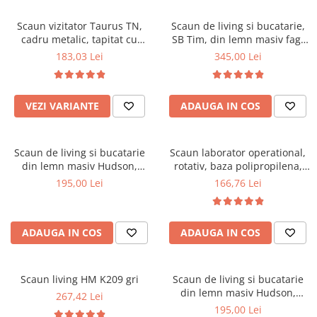
Scaune pliante
Saltele Pocket
Noptiere
Scaune birou
Saltele cu arcuri impachetate
Scaun vizitator Taurus TN,
Scaun de living si bucatarie,
Paturi
cadru metalic, tapitat cu
SB Tim, din lemn masiv fag,
individual
Scaune profesionale
Seturi de pat si saltea
stofa, stivuibil, 120 kg, negru
tapiterie stofa, lacuit, 120 kg,
183,03 Lei
345,00 Lei
Saltele Memory Pocket
Masute de toaleta
Scaune Lemn
96x43x40 cm, Alb/Rosu
Saltele Memory Foam
Mobilier living
Scaune birou copii
Saltele Memory Pocket
Scaune pentru living
VEZI VARIANTE
ADAUGA IN COS
Scaune resigilate
Saltele cu plasa arcuri
Seturi comode living si vitrine
Scaune gradinita
Saltele cu spuma
Mobila living
Scaun de living si bucatarie
Scaun laborator operational,
Saltele cu spuma
Scaune conferinta
Comode living
din lemn masiv Hudson,
rotativ, baza polipropilena,
Saltele cu spuma poliuretanica
Scaune terasa si outdoor
Set mese plus scaune
tapiterie stofa,100 kg,
piele ecologica, inaltime
195,00 Lei
166,76 Lei
94x50x42 cm, nuc/maro
ajustabila, 100 kg, negru
Saltele Latex
Mobilier birou
Saltele Memory
Scaune ergonomice
Saltele 140x200
ADAUGA IN COS
ADAUGA IN COS
Etajere Birou
Saltele 160x200
Dulap birou
Birouri
Saltele 180x200
Scaun living HM K209 gri
Scaun de living si bucatarie
Scaune pentru birou
din lemn masiv Hudson,
267,42 Lei
Top saltele
tapiterie stofa,100 kg,
195,00 Lei
Scaune pentru vizitatori