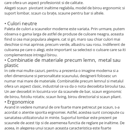
care ofera un aspect profesionist si de calitate.
Alegeti scaun pivotant inaltime reglabila, model de birou ergonomic si
suport lombar, scaun cu brațe, scaune pentru bar si altele.
• Culori neutre
Paleta de culori a scaunelor moderne este variata. Prin urmare, putem
observa o gama larga de astfel de produse de culoare neagra, aceasta
fiind si cea mai populara alegere, cat si gri, maro sau chiar culori mai
deschise si mai aprinse, precum verde, albastru sau rosu. Indiferent de
culoarea pe care o alegi, este important sa selectezi o culoare care sa iti
complementeze intregul birou.
• Combinatie de materiale precum lemn, metal sau
plastic
In cele mai multe cazuri, pentru a prezenta o imagine moderna si a
oferi dimensiune si personalitate scaunului, designerii folosesc un
numar mai mare de materiale. Combinatiile precum lemnul si metalul
ofera un aspect clasic, industrial ce va da o nota deosebita biroului tau.
Un aer deosebit in locuinta vor da scaunele de bar, scaun ergonomic
de birou, fotoliu rotativ, scaun living, birou directorial si scaun pliant.
• Ergonomice
Avand in vedere numarul de ore foarte mare petrecut pe scaun, s-a
acordat o atentie sporita ergnomiei. Astfel, acestea sunt concepute cu
sanatatea utilizatorului in minte. Suportul lombar este prezent pe
scaunele de acest tip si de asemenea functia de reglare pe inaltime. De
aceea, in alegerea unui scaun aceasta caracteristica este foarte