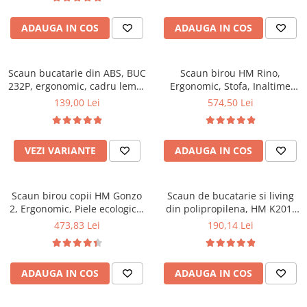
Top saltele 5 cm
94x50x42 cm, alb/gri
Scaune manager
Top saltele 10 cm
ADAUGA IN COS
ADAUGA IN COS
Mobilier bucatarie
Top saltele memory 5 cm
Mese bucatarie
Top saltele MemoHR 6.5 cm
Scaune pentru bucatarie
Scaun bucatarie din ABS, BUC
Saltele ieftine
Scaun birou HM Rino,
232P, ergonomic, cadru lemn,
Mobila bucatarie
Ergonomic, Stofa, Inaltime
Saltele cu plasa de arcuri
100 kg
reglabila, Mecanism
139,00 Lei
574,50 Lei
Seturi mese si scaune bucatarie
Saltele cu spuma
balansare, 100 kg, 122x61x40
Mobilier hol
cm, Gri
Mobila hol
VEZI VARIANTE
ADAUGA IN COS
Suporturi si rafturi pantofi
Portmantouri
Scaun birou copii HM Gonzo
Scaun de bucatarie si living
Pantofare
2, Ergonomic, Piele ecologica,
din polipropilena, HM K201,
Seturi mobilier hol
Inaltime ajustabila, Mecanism
ergonomic, baza lemn masiv,
473,83 Lei
190,14 Lei
Stender haine
balansare, 90 Kg, Mov
tapiterie cu piele ecologica,
100 kg, alb
Suport pentru umerase
Etajere
ADAUGA IN COS
ADAUGA IN COS
Cuiere
Mobilier gradinita