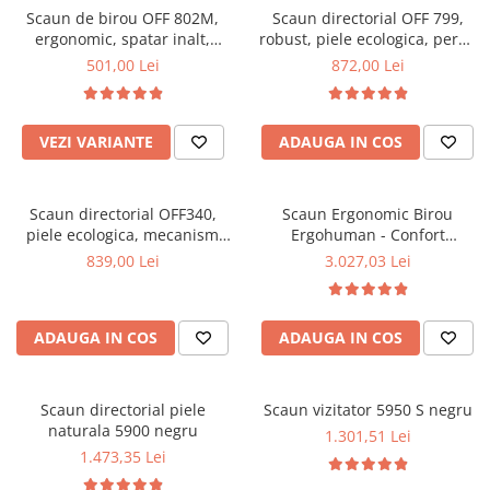
Scaun de birou OFF 802M,
Scaun directorial OFF 799,
Mese gradinita
ergonomic, spatar inalt,
robust, piele ecologica, perne
Scaune gradinita
mecanism balans, roti
duble, baza cromata,
501,00 Lei
872,00 Lei
gumate, 100 kg
mecanism multiblock, 200 kg
Set mese si scaune gradinita
Mobilier copii
VEZI VARIANTE
ADAUGA IN COS
Mobila camera copii
Scaune birou pentru copii
Saltele patuturi copii
Scaun directorial OFF340,
Scaun Ergonomic Birou
Paturi copii
piele ecologica, mecanism
Ergohuman - Confort
balans, robust, rabatabil 180
Premium, Reglaje Inteligente
Masa si scaune gradinita
839,00 Lei
3.027,03 Lei
grade, 150 kg
si Design Modern pentru
Seturi comode living si dormitor
Performanta la Birou
ADAUGA IN COS
ADAUGA IN COS
Scaun directorial piele
Scaun vizitator 5950 S negru
naturala 5900 negru
1.301,51 Lei
1.473,35 Lei