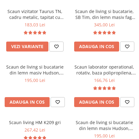
Scaune pliante
Saltele Pocket
Noptiere
Scaune birou
Saltele cu arcuri impachetate
Scaun vizitator Taurus TN,
Scaun de living si bucatarie,
Paturi
cadru metalic, tapitat cu
SB Tim, din lemn masiv fag,
individual
Scaune profesionale
Seturi de pat si saltea
stofa, stivuibil, 120 kg, negru
tapiterie stofa, lacuit, 120 kg,
183,03 Lei
345,00 Lei
Saltele Memory Pocket
Masute de toaleta
Scaune Lemn
96x43x40 cm, Alb/Rosu
Saltele Memory Foam
Mobilier living
Scaune birou copii
Saltele Memory Pocket
Scaune pentru living
VEZI VARIANTE
ADAUGA IN COS
Scaune resigilate
Saltele cu plasa arcuri
Seturi comode living si vitrine
Scaune gradinita
Saltele cu spuma
Mobila living
Scaun de living si bucatarie
Scaun laborator operational,
Saltele cu spuma
Scaune conferinta
Comode living
din lemn masiv Hudson,
rotativ, baza polipropilena,
Saltele cu spuma poliuretanica
Scaune terasa si outdoor
Set mese plus scaune
tapiterie stofa,100 kg,
piele ecologica, inaltime
195,00 Lei
166,76 Lei
94x50x42 cm, nuc/maro
ajustabila, 100 kg, negru
Saltele Latex
Mobilier birou
Saltele Memory
Scaune ergonomice
Saltele 140x200
ADAUGA IN COS
ADAUGA IN COS
Etajere Birou
Saltele 160x200
Dulap birou
Birouri
Saltele 180x200
Scaun living HM K209 gri
Scaun de living si bucatarie
Scaune pentru birou
din lemn masiv Hudson,
267,42 Lei
Top saltele
tapiterie stofa,100 kg,
195,00 Lei
Scaune pentru vizitatori