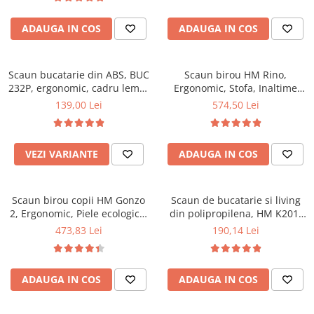
Top saltele 5 cm
94x50x42 cm, alb/gri
Scaune manager
Top saltele 10 cm
ADAUGA IN COS
ADAUGA IN COS
Mobilier bucatarie
Top saltele memory 5 cm
Mese bucatarie
Top saltele MemoHR 6.5 cm
Scaune pentru bucatarie
Scaun bucatarie din ABS, BUC
Saltele ieftine
Scaun birou HM Rino,
232P, ergonomic, cadru lemn,
Mobila bucatarie
Ergonomic, Stofa, Inaltime
Saltele cu plasa de arcuri
100 kg
reglabila, Mecanism
139,00 Lei
574,50 Lei
Seturi mese si scaune bucatarie
Saltele cu spuma
balansare, 100 kg, 122x61x40
Mobilier hol
cm, Gri
Mobila hol
VEZI VARIANTE
ADAUGA IN COS
Suporturi si rafturi pantofi
Portmantouri
Scaun birou copii HM Gonzo
Scaun de bucatarie si living
Pantofare
2, Ergonomic, Piele ecologica,
din polipropilena, HM K201,
Seturi mobilier hol
Inaltime ajustabila, Mecanism
ergonomic, baza lemn masiv,
473,83 Lei
190,14 Lei
Stender haine
balansare, 90 Kg, Mov
tapiterie cu piele ecologica,
100 kg, alb
Suport pentru umerase
Etajere
ADAUGA IN COS
ADAUGA IN COS
Cuiere
Mobilier gradinita