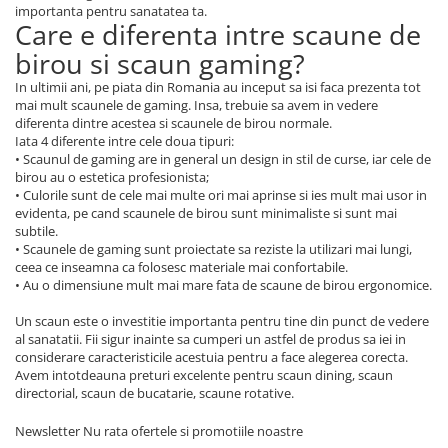
importanta pentru sanatatea ta.
Care e diferenta intre scaune de
birou si scaun gaming?
In ultimii ani, pe piata din Romania au inceput sa isi faca prezenta tot
mai mult scaunele de gaming. Insa, trebuie sa avem in vedere
diferenta dintre acestea si scaunele de birou normale.
Iata 4 diferente intre cele doua tipuri:
• Scaunul de gaming are in general un design in stil de curse, iar cele de
birou au o estetica profesionista;
• Culorile sunt de cele mai multe ori mai aprinse si ies mult mai usor in
evidenta, pe cand scaunele de birou sunt minimaliste si sunt mai
subtile.
• Scaunele de gaming sunt proiectate sa reziste la utilizari mai lungi,
ceea ce inseamna ca folosesc materiale mai confortabile.
• Au o dimensiune mult mai mare fata de scaune de birou ergonomice.
Un scaun este o investitie importanta pentru tine din punct de vedere
al sanatatii. Fii sigur inainte sa cumperi un astfel de produs sa iei in
considerare caracteristicile acestuia pentru a face alegerea corecta.
Avem intotdeauna preturi excelente pentru scaun dining, scaun
directorial, scaun de bucatarie, scaune rotative.
Newsletter
Nu rata ofertele si promotiile noastre