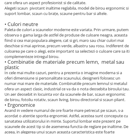
care ofera un aspect profesionist si de calitate.
Alegeti scaun pivotant inaltime reglabila, model de birou ergonomic si
suport lombar, scaun cu brațe, scaune pentru bar si altele.
• Culori neutre
Paleta de culori a scaunelor moderne este variata. Prin urmare, putem
observa o gama larga de astfel de produse de culoare neagra, aceasta
fiind si cea mai populara alegere, cat si gri, maro sau chiar culori mai
deschise si mai aprinse, precum verde, albastru sau rosu. Indiferent de
culoarea pe care o alegi, este important sa selectezi o culoare care sa iti
complementeze intregul birou.
• Combinatie de materiale precum lemn, metal sau
plastic
In cele mai multe cazuri, pentru a prezenta o imagine moderna si a
oferi dimensiune si personalitate scaunului, designerii folosesc un
numar mai mare de materiale. Combinatiile precum lemnul si metalul
ofera un aspect clasic, industrial ce va da o nota deosebita biroului tau.
Un aer deosebit in locuinta vor da scaunele de bar, scaun ergonomic
de birou, fotoliu rotativ, scaun living, birou directorial si scaun pliant.
• Ergonomice
Avand in vedere numarul de ore foarte mare petrecut pe scaun, s-a
acordat o atentie sporita ergnomiei. Astfel, acestea sunt concepute cu
sanatatea utilizatorului in minte. Suportul lombar este prezent pe
scaunele de acest tip si de asemenea functia de reglare pe inaltime. De
aceea, in alegerea unui scaun aceasta caracteristica este foarte