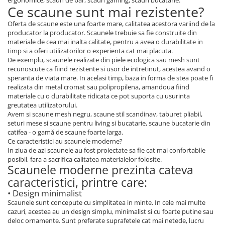
ergonomice, scaun de bar, scaun gaming, scaun bucatarie.
Ce scaune sunt mai rezistente?
Oferta de scaune este una foarte mare, calitatea acestora variind de la
producator la producator. Scaunele trebuie sa fie construite din
materiale de cea mai inalta calitate, pentru a avea o durabilitate in
timp si a oferi utilizatorilor o experienta cat mai placuta.
De exemplu, scaunele realizate din piele ecologica sau mesh sunt
recunoscute ca fiind rezistente si usor de intretinut, acestea avand o
speranta de viata mare. In acelasi timp, baza in forma de stea poate fi
realizata din metal cromat sau polipropilena, amandoua fiind
materiale cu o durabilitate ridicata ce pot suporta cu usurinta
greutatea utilizatorului.
Avem si scaune mesh negru, scaune stil scandinav, taburet pliabil,
seturi mese si scaune pentru living si bucatarie, scaune bucatarie din
catifea - o gamă de scaune foarte larga.
Ce caracteristici au scaunele moderne?
In ziua de azi scaunele au fost proiectate sa fie cat mai confortabile
posibil, fara a sacrifica calitatea materialelor folosite.
Scaunele moderne prezinta cateva
caracteristici, printre care:
• Design minimalist
Scaunele sunt concepute cu simplitatea in minte. In cele mai multe
cazuri, acestea au un design simplu, minimalist si cu foarte putine sau
deloc ornamente. Sunt preferate suprafetele cat mai netede, lucru