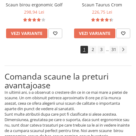
Scaun birou ergonomic Golf
Scaun Taurus Crom
298,94 Lei
226,75 Lei
VEZI VARIANTE
VEZI VARIANTE
1
2
3
31
...
Comanda scaune la preturi
avantajoase
In ultimii ani, s-a observat o crestere din ce in ce mai mare a pietei de
scaune. Un om obisnuit petrece aproximativ 8 ore pe zi la munca
asezat, ceea ce ofera alegerii unui scaun de calitate o importanta
aparte din punct de vedere al sanatatii.
Sunt multe atributii dupa care pot fi clasificate si alese acestea.
Dimensiunea, greutatea pe care o suporta, daca sunt ergonomice sau
nu, sunt doar cateva trasaturi pe care trebuie sa le ai in vedere inainte
de a cumpara scaunul perfect pentru tine. Noi avem scaune birou