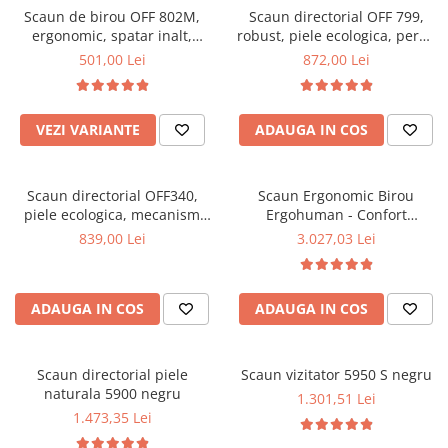
Scaun de birou OFF 802M,
Scaun directorial OFF 799,
Mese gradinita
ergonomic, spatar inalt,
robust, piele ecologica, perne
Scaune gradinita
mecanism balans, roti
duble, baza cromata,
501,00 Lei
872,00 Lei
gumate, 100 kg
mecanism multiblock, 200 kg
Set mese si scaune gradinita
Mobilier copii
VEZI VARIANTE
ADAUGA IN COS
Mobila camera copii
Scaune birou pentru copii
Saltele patuturi copii
Scaun directorial OFF340,
Scaun Ergonomic Birou
Paturi copii
piele ecologica, mecanism
Ergohuman - Confort
balans, robust, rabatabil 180
Premium, Reglaje Inteligente
Masa si scaune gradinita
839,00 Lei
3.027,03 Lei
grade, 150 kg
si Design Modern pentru
Seturi comode living si dormitor
Performanta la Birou
ADAUGA IN COS
ADAUGA IN COS
Scaun directorial piele
Scaun vizitator 5950 S negru
naturala 5900 negru
1.301,51 Lei
1.473,35 Lei