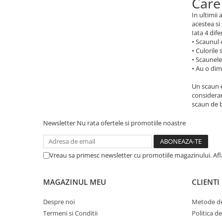
Care
In ultimii
acestea si
Iata 4 dife
• Scaunul 
• Culorile
• Scaunele
• Au o di
Un scaun e
considerar
scaun de b
Newsletter
Nu rata ofertele si promotiile noastre
Vreau sa primesc newsletter cu promotiile magazinului. Af
MAGAZINUL MEU
CLIENTI
Despre noi
Metode de
Termeni si Conditii
Politica d