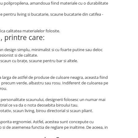
sau polipropilena, amandoua fiind materiale cu o durabilitate
 pentru living si bucatarie, scaune bucatarie din catifea -
ica calitatea materialelor folosite.
 printre care:
n design simplu, minimalist si cu foarte putine sau deloc
ionist si de calitate.
scaun cu brațe, scaune pentru bar si altele.
larga de astfel de produse de culoare neagra, aceasta fiind
se, precum verde, albastru sau rosu. Indiferent de culoarea pe
irou.
 personalitate scaunului, designerii folosesc un numar mai
rial ce va da o nota deosebita biroului tau.
ativ, scaun living, birou directorial si scaun pliant.
porita ergnomiei. Astfel, acestea sunt concepute cu
p si de asemenea functia de reglare pe inaltime. De aceea, in