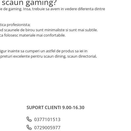
si scaun gaming?
ele de gaming. Insa, trebuie sa avem in vedere diferenta dintre
tica profesionista;
and scaunele de birou sunt minimaliste si sunt mai subtile.
 ca folosesc materiale mai confortabile.
igur inainte sa cumperi un astfel de produs sa iei in
preturi excelente pentru scaun dining, scaun directorial,
SUPORT CLIENTI
9.00-16.30
0377101513
0729005977