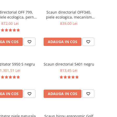
irectorial OFF 799,
Scaun directorial OFF340,
iele ecologica, perne
piele ecologica, mecanism
e, baza cromata,
balans, robust, rabatabil 180
872,00 Lei
839,00 Lei
 multiblock, 200 kg
grade, 150 kg
GA IN COS
ADAUGA IN COS
zitator 5950 S negru
Scaun directorial 5401 negru
1.301,51 Lei
813,45 Lei
GA IN COS
ADAUGA IN COS
itator piele naturala
Scaun birou ergonomic Golf