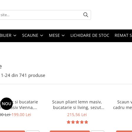
ILIER
SCAUNE
MESE
LICHIDARE DE STOC
REMAT S
e
1-
24
din
741
produse
 living si bucatarie
Scaun pliant lemn masiv,
Scaun v
NOU
emn masiv Vienna,
bucatarie si living, sezut
cadru met
erie stofa,100 kg,
tapitat cu piele ecologica, 100
stivu
00 Lei
199,00 Lei
215,56 Lei
9x40 cm, nuc/bej
kg, cires