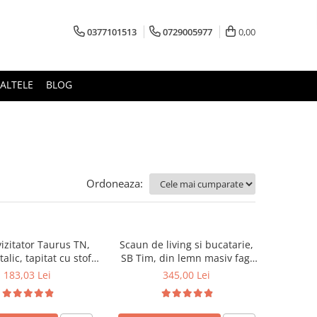
0377101513
0729005977
0,00
ALTELE
BLOG
Ordoneaza:
izitator Taurus TN,
Scaun de living si bucatarie,
alic, tapitat cu stofa,
SB Tim, din lemn masiv fag,
ibil, 120 kg, negru
tapiterie stofa, lacuit, 120 kg,
183,03 Lei
345,00 Lei
96x43x40 cm, Alb/Rosu