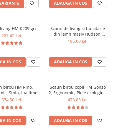
 VARIANTE
ADAUGA IN COS
living HM K209 gri
Scaun de living si bucatarie
din lemn masiv Hudson,
267,42 Lei
tapiterie stofa,100 kg,
195,00 Lei
94x50x42 cm, alb/gri
GA IN COS
ADAUGA IN COS
n birou HM Rino,
Scaun birou copii HM Gonzo
ic, Stofa, Inaltime
2, Ergonomic, Piele ecologica,
abila, Mecanism
Inaltime ajustabila, Mecanism
574,50 Lei
473,83 Lei
e, 100 kg, 122x61x40
balansare, 90 Kg, Mov
cm, Gri
GA IN COS
ADAUGA IN COS