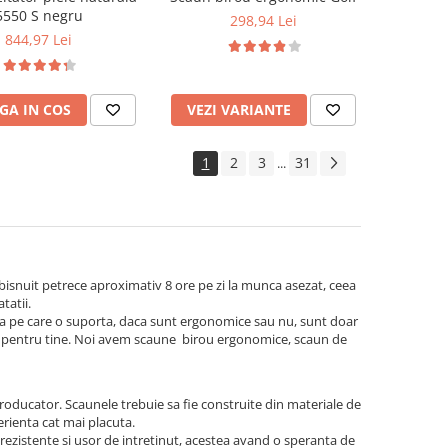
5550 S negru
298,94 Lei
844,97 Lei
GA IN COS
VEZI VARIANTE
1
2
3
31
...
obisnuit petrece aproximativ 8 ore pe zi la munca asezat, ceea
tatii.
atea pe care o suporta, daca sunt ergonomice sau nu, sunt doar
ect pentru tine. Noi avem scaune birou ergonomice, scaun de
roducator. Scaunele trebuie sa fie construite din materiale de
perienta cat mai placuta.
rezistente si usor de intretinut, acestea avand o speranta de