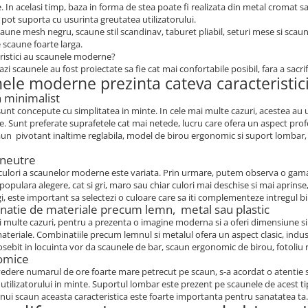
. In acelasi timp, baza in forma de stea poate fi realizata din metal cromat 
e pot suporta cu usurinta greutatea utilizatorului.
aune mesh negru, scaune stil scandinav, taburet pliabil, seturi mese si scaune
scaune foarte larga.
ristici au scaunele moderne?
azi scaunele au fost proiectate sa fie cat mai confortabile posibil, fara a sacrif
ele moderne prezinta cateva caracteristici,
n minimalist
unt concepute cu simplitatea in minte. In cele mai multe cazuri, acestea au u
 Sunt preferate suprafetele cat mai netede, lucru care ofera un aspect profes
aun pivotant inaltime reglabila, model de birou ergonomic si suport lombar, 
 neutre
culori a scaunelor moderne este variata. Prin urmare, putem observa o gama 
 populara alegere, cat si gri, maro sau chiar culori mai deschise si mai aprin
gi, este important sa selectezi o culoare care sa iti complementeze intregul b
natie de materiale precum lemn, metal sau plastic
i multe cazuri, pentru a prezenta o imagine moderna si a oferi dimensiune si
teriale. Combinatiile precum lemnul si metalul ofera un aspect clasic, indust
sebit in locuinta vor da scaunele de bar, scaun ergonomic de birou, fotoliu rot
omice
edere numarul de ore foarte mare petrecut pe scaun, s-a acordat o atentie s
utilizatorului in minte. Suportul lombar este prezent pe scaunele de acest ti
nui scaun aceasta caracteristica este foarte importanta pentru sanatatea ta.