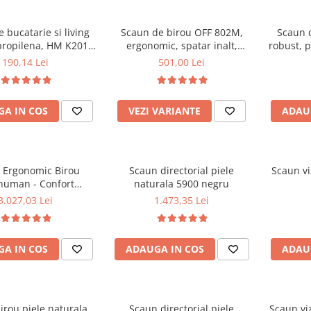
 bucatarie si living
Scaun de birou OFF 802M,
Scaun d
propilena, HM K201,
ergonomic, spatar inalt,
robust, p
c, baza lemn masiv,
mecanism balans, roti
dubl
190,14 Lei
501,00 Lei
e cu piele ecologica,
gumate, 100 kg
mecanism
100 kg, alb
A IN COS
VEZI VARIANTE
ADAU
 Ergonomic Birou
Scaun directorial piele
Scaun vi
human - Confort
naturala 5900 negru
 Reglaje Inteligente
3.027,03 Lei
1.473,35 Lei
ign Modern pentru
ormanta la Birou
A IN COS
ADAUGA IN COS
ADAU
irou piele naturala
Scaun directorial piele
Scaun viz