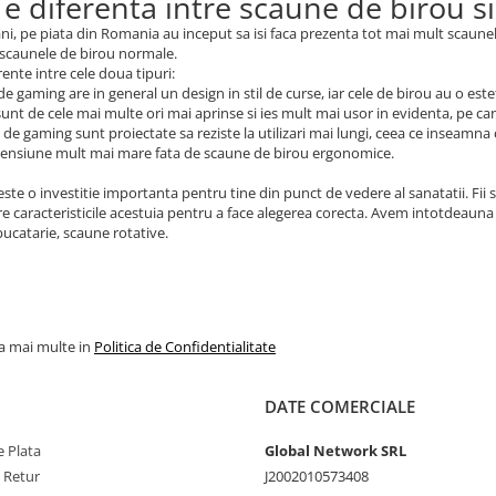
 e diferenta intre scaune de birou 
 ani, pe piata din Romania au inceput sa isi faca prezenta tot mai mult scaun
 scaunele de birou normale.
rente intre cele doua tipuri:
de gaming are in general un design in stil de curse, iar cele de birou au o este
 sunt de cele mai multe ori mai aprinse si ies mult mai usor in evidenta, pe c
 de gaming sunt proiectate sa reziste la utilizari mai lungi, ceea ce inseamna
mensiune mult mai mare fata de scaune de birou ergonomice.
ste o investitie importanta pentru tine din punct de vedere al sanatatii. Fii s
e caracteristicile acestuia pentru a face alegerea corecta. Avem intotdeauna 
ucatarie, scaune rotative.
la mai multe in
Politica de Confidentialitate
DATE COMERCIALE
 Plata
Global Network SRL
e Retur
J2002010573408