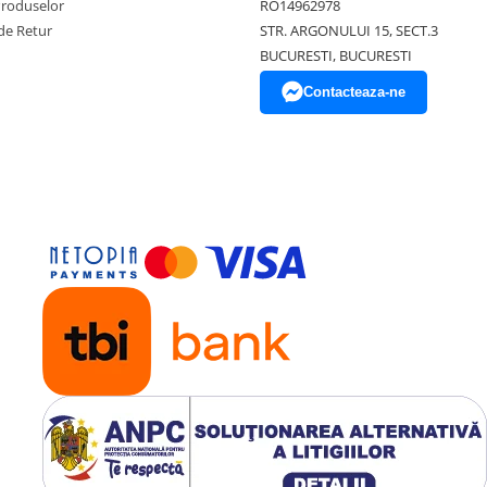
Produselor
RO14962978
de Retur
STR. ARGONULUI 15, SECT.3
BUCURESTI, BUCURESTI
Contacteaza-ne