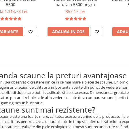
5600
naturala 5500 negru
la 1.314,73 Lei
857,17 Lei
VARIANTE
ADAUGA IN COS
ADAU
nda scaune la preturi avantajoase
 ani, s-a observat o crestere din ce in ce mai mare a pietei de scaune. Un om 
legerii unui scaun de calitate o importanta aparte din punct de vedere al sana
 atributii dupa care pot fi clasificate si alese acestea. Dimensiunea, greut
saturi pe care trebuie sa le ai in vedere inainte de a cumpara scaunul perf
n gaming, scaun bucatarie.
caune sunt mai rezistente?
scaune este una foarte mare, calitatea acestora variind de la producator la p
lta calitate, pentru a avea o durabilitate in timp si a oferi utilizatorilor o ex
, scaunele realizate din piele ecologica sau mesh sunt recunoscute ca fiind 