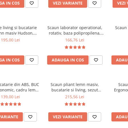
A IN COS
VEZI VARIANTE
VEZI
 living si bucatarie
Scaun laborator operational,
Scaun 
mn masiv Hudson,
rotativ, baza polipropilena,
erie stofa,100 kg,
piele ecologica, inaltime
195,00 Lei
166,76 Lei
x42 cm, nuc/maro
ajustabila, 100 kg, negru
A IN COS
ADAUGA IN COS
ADAU
catarie din ABS, BUC
Scaun pliant lemn masiv,
Scau
gonomic, cadru lemn,
bucatarie si living, sezut
Ergonom
100 kg
tapitat cu piele ecologica, 100
regl
139,00 Lei
215,56 Lei
kg, nuc
balansar
VARIANTE
VEZI VARIANTE
ADAU