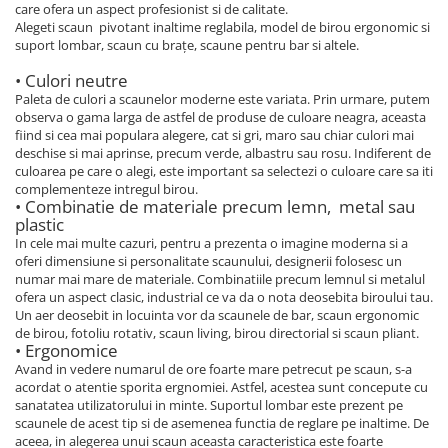
care ofera un aspect profesionist si de calitate.
Alegeti scaun pivotant inaltime reglabila, model de birou ergonomic si
suport lombar, scaun cu brațe, scaune pentru bar si altele.
• Culori neutre
Paleta de culori a scaunelor moderne este variata. Prin urmare, putem
observa o gama larga de astfel de produse de culoare neagra, aceasta
fiind si cea mai populara alegere, cat si gri, maro sau chiar culori mai
deschise si mai aprinse, precum verde, albastru sau rosu. Indiferent de
culoarea pe care o alegi, este important sa selectezi o culoare care sa iti
complementeze intregul birou.
• Combinatie de materiale precum lemn, metal sau
plastic
In cele mai multe cazuri, pentru a prezenta o imagine moderna si a
oferi dimensiune si personalitate scaunului, designerii folosesc un
numar mai mare de materiale. Combinatiile precum lemnul si metalul
ofera un aspect clasic, industrial ce va da o nota deosebita biroului tau.
Un aer deosebit in locuinta vor da scaunele de bar, scaun ergonomic
de birou, fotoliu rotativ, scaun living, birou directorial si scaun pliant.
• Ergonomice
Avand in vedere numarul de ore foarte mare petrecut pe scaun, s-a
acordat o atentie sporita ergnomiei. Astfel, acestea sunt concepute cu
sanatatea utilizatorului in minte. Suportul lombar este prezent pe
scaunele de acest tip si de asemenea functia de reglare pe inaltime. De
aceea, in alegerea unui scaun aceasta caracteristica este foarte