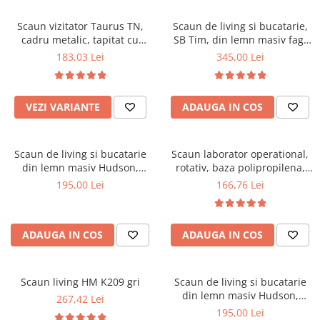
Scaune pliante
Saltele Pocket
Noptiere
Scaune birou
Saltele cu arcuri impachetate
Scaun vizitator Taurus TN,
Scaun de living si bucatarie,
Paturi
cadru metalic, tapitat cu
SB Tim, din lemn masiv fag,
individual
Scaune profesionale
Seturi de pat si saltea
stofa, stivuibil, 120 kg, negru
tapiterie stofa, lacuit, 120 kg,
183,03 Lei
345,00 Lei
Saltele Memory Pocket
Masute de toaleta
Scaune Lemn
96x43x40 cm, Alb/Rosu
Saltele Memory Foam
Mobilier living
Scaune birou copii
Saltele Memory Pocket
Scaune pentru living
VEZI VARIANTE
ADAUGA IN COS
Scaune resigilate
Saltele cu plasa arcuri
Seturi comode living si vitrine
Scaune gradinita
Saltele cu spuma
Mobila living
Scaun de living si bucatarie
Scaun laborator operational,
Saltele cu spuma
Scaune conferinta
Comode living
din lemn masiv Hudson,
rotativ, baza polipropilena,
Saltele cu spuma poliuretanica
Scaune terasa si outdoor
Set mese plus scaune
tapiterie stofa,100 kg,
piele ecologica, inaltime
195,00 Lei
166,76 Lei
94x50x42 cm, nuc/maro
ajustabila, 100 kg, negru
Saltele Latex
Mobilier birou
Saltele Memory
Scaune ergonomice
Saltele 140x200
ADAUGA IN COS
ADAUGA IN COS
Etajere Birou
Saltele 160x200
Dulap birou
Birouri
Saltele 180x200
Scaun living HM K209 gri
Scaun de living si bucatarie
Scaune pentru birou
din lemn masiv Hudson,
267,42 Lei
Top saltele
tapiterie stofa,100 kg,
195,00 Lei
Scaune pentru vizitatori