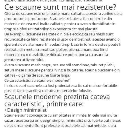
ergonomice, scaun de bar, scaun gaming, scaun bucatarie.
Ce scaune sunt mai rezistente?
Oferta de scaune este una foarte mare, calitatea acestora variind de la
producator la producator. Scaunele trebuie sa fie construite din
materiale de cea mai inalta calitate, pentru a avea o durabilitate in
timp si a oferi utilizatorilor o experienta cat mai placuta.
De exemplu, scaunele realizate din piele ecologica sau mesh sunt
recunoscute ca fiind rezistente si usor de intretinut, acestea avand o
speranta de viata mare. In acelasi timp, baza in forma de stea poate fi
realizata din metal cromat sau polipropilena, amandoua fiind
materiale cu o durabilitate ridicata ce pot suporta cu usurinta
greutatea utilizatorului.
Avem si scaune mesh negru, scaune stil scandinav, taburet pliabil,
seturi mese si scaune pentru living si bucatarie, scaune bucatarie din
catifea - o gamă de scaune foarte larga.
Ce caracteristici au scaunele moderne?
In ziua de azi scaunele au fost proiectate sa fie cat mai confortabile
posibil, fara a sacrifica calitatea materialelor folosite.
Scaunele moderne prezinta cateva
caracteristici, printre care:
• Design minimalist
Scaunele sunt concepute cu simplitatea in minte. In cele mai multe
cazuri, acestea au un design simplu, minimalist si cu foarte putine sau
deloc ornamente. Sunt preferate suprafetele cat mai netede, lucru