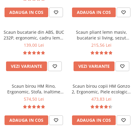
Top saltele 5 cm
94x50x42 cm, alb/gri
Scaune manager
Top saltele 10 cm
ADAUGA IN COS
ADAUGA IN COS
Mobilier bucatarie
Top saltele memory 5 cm
Mese bucatarie
Top saltele MemoHR 6.5 cm
Scaune pentru bucatarie
Scaun bucatarie din ABS, BUC
Saltele ieftine
Scaun pliant lemn masiv,
232P, ergonomic, cadru lemn,
Mobila bucatarie
bucatarie si living, sezut
Saltele cu plasa de arcuri
100 kg
tapitat cu piele ecologica, 100
139,00 Lei
215,56 Lei
Seturi mese si scaune bucatarie
Saltele cu spuma
kg, nuc
Mobilier hol
Mobila hol
VEZI VARIANTE
VEZI VARIANTE
Suporturi si rafturi pantofi
Portmantouri
Scaun birou HM Rino,
Scaun birou copii HM Gonzo
Pantofare
Ergonomic, Stofa, Inaltime
2, Ergonomic, Piele ecologica,
Seturi mobilier hol
reglabila, Mecanism
Inaltime ajustabila, Mecanism
574,50 Lei
473,83 Lei
Stender haine
balansare, 100 kg, 122x61x40
balansare, 90 Kg, Mov
cm, Gri
Suport pentru umerase
Etajere
ADAUGA IN COS
ADAUGA IN COS
Cuiere
Mobilier gradinita