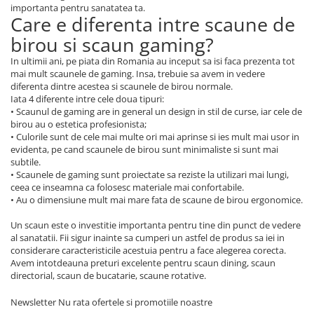
importanta pentru sanatatea ta.
Care e diferenta intre scaune de
birou si scaun gaming?
In ultimii ani, pe piata din Romania au inceput sa isi faca prezenta tot
mai mult scaunele de gaming. Insa, trebuie sa avem in vedere
diferenta dintre acestea si scaunele de birou normale.
Iata 4 diferente intre cele doua tipuri:
• Scaunul de gaming are in general un design in stil de curse, iar cele de
birou au o estetica profesionista;
• Culorile sunt de cele mai multe ori mai aprinse si ies mult mai usor in
evidenta, pe cand scaunele de birou sunt minimaliste si sunt mai
subtile.
• Scaunele de gaming sunt proiectate sa reziste la utilizari mai lungi,
ceea ce inseamna ca folosesc materiale mai confortabile.
• Au o dimensiune mult mai mare fata de scaune de birou ergonomice.
Un scaun este o investitie importanta pentru tine din punct de vedere
al sanatatii. Fii sigur inainte sa cumperi un astfel de produs sa iei in
considerare caracteristicile acestuia pentru a face alegerea corecta.
Avem intotdeauna preturi excelente pentru scaun dining, scaun
directorial, scaun de bucatarie, scaune rotative.
Newsletter
Nu rata ofertele si promotiile noastre