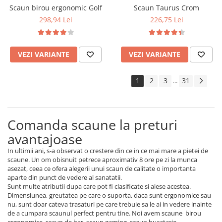
Scaun birou ergonomic Golf
Scaun Taurus Crom
298,94 Lei
226,75 Lei
VEZI VARIANTE
VEZI VARIANTE
1
2
3
31
...
Comanda scaune la preturi
avantajoase
In ultimii ani, s-a observat o crestere din ce in ce mai mare a pietei de
scaune. Un om obisnuit petrece aproximativ 8 ore pe zi la munca
asezat, ceea ce ofera alegerii unui scaun de calitate o importanta
aparte din punct de vedere al sanatatii.
Sunt multe atributii dupa care pot fi clasificate si alese acestea.
Dimensiunea, greutatea pe care o suporta, daca sunt ergonomice sau
nu, sunt doar cateva trasaturi pe care trebuie sa le ai in vedere inainte
de a cumpara scaunul perfect pentru tine. Noi avem scaune birou