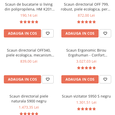
Scaun de bucatarie si living
Scaun directorial OFF 799,
Mese gradinita
din polipropilena, HM K201,
robust, piele ecologica, perne
Scaune gradinita
ergonomic, baza lemn masiv,
duble, baza cromata,
190,14 Lei
872,00 Lei
tapiterie cu piele ecologica,
mecanism multiblock, 200 kg
Set mese si scaune gradinita
100 kg, alb
Mobilier copii
ADAUGA IN COS
ADAUGA IN COS
Mobila camera copii
Scaune birou pentru copii
Saltele patuturi copii
Scaun directorial OFF340,
Scaun Ergonomic Birou
Paturi copii
piele ecologica, mecanism
Ergohuman - Confort
balans, robust, rabatabil 180
Premium, Reglaje Inteligente
Masa si scaune gradinita
839,00 Lei
3.027,03 Lei
grade, 150 kg
si Design Modern pentru
Seturi comode living si dormitor
Performanta la Birou
ADAUGA IN COS
ADAUGA IN COS
Scaun directorial piele
Scaun vizitator 5950 S negru
naturala 5900 negru
1.301,51 Lei
1.473,35 Lei