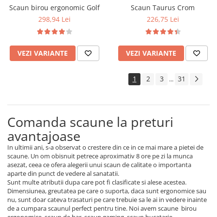
Scaun birou ergonomic Golf
Scaun Taurus Crom
298,94 Lei
226,75 Lei
VEZI VARIANTE
VEZI VARIANTE
1
2
3
31
...
Comanda scaune la preturi
avantajoase
In ultimii ani, s-a observat o crestere din ce in ce mai mare a pietei de
scaune. Un om obisnuit petrece aproximativ 8 ore pe zi la munca
asezat, ceea ce ofera alegerii unui scaun de calitate o importanta
aparte din punct de vedere al sanatatii.
Sunt multe atributii dupa care pot fi clasificate si alese acestea.
Dimensiunea, greutatea pe care o suporta, daca sunt ergonomice sau
nu, sunt doar cateva trasaturi pe care trebuie sa le ai in vedere inainte
de a cumpara scaunul perfect pentru tine. Noi avem scaune birou