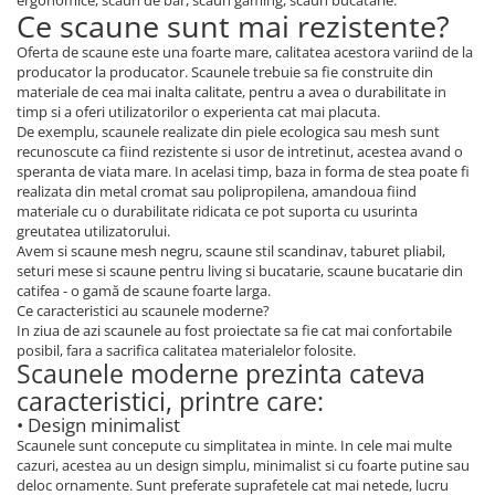
ergonomice, scaun de bar, scaun gaming, scaun bucatarie.
Ce scaune sunt mai rezistente?
Oferta de scaune este una foarte mare, calitatea acestora variind de la
producator la producator. Scaunele trebuie sa fie construite din
materiale de cea mai inalta calitate, pentru a avea o durabilitate in
timp si a oferi utilizatorilor o experienta cat mai placuta.
De exemplu, scaunele realizate din piele ecologica sau mesh sunt
recunoscute ca fiind rezistente si usor de intretinut, acestea avand o
speranta de viata mare. In acelasi timp, baza in forma de stea poate fi
realizata din metal cromat sau polipropilena, amandoua fiind
materiale cu o durabilitate ridicata ce pot suporta cu usurinta
greutatea utilizatorului.
Avem si scaune mesh negru, scaune stil scandinav, taburet pliabil,
seturi mese si scaune pentru living si bucatarie, scaune bucatarie din
catifea - o gamă de scaune foarte larga.
Ce caracteristici au scaunele moderne?
In ziua de azi scaunele au fost proiectate sa fie cat mai confortabile
posibil, fara a sacrifica calitatea materialelor folosite.
Scaunele moderne prezinta cateva
caracteristici, printre care:
• Design minimalist
Scaunele sunt concepute cu simplitatea in minte. In cele mai multe
cazuri, acestea au un design simplu, minimalist si cu foarte putine sau
deloc ornamente. Sunt preferate suprafetele cat mai netede, lucru