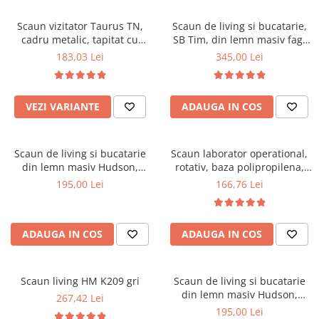
Scaune pliante
Saltele Pocket
Noptiere
Scaune birou
Saltele cu arcuri impachetate
Scaun vizitator Taurus TN,
Scaun de living si bucatarie,
Paturi
cadru metalic, tapitat cu
SB Tim, din lemn masiv fag,
individual
Scaune profesionale
Seturi de pat si saltea
stofa, stivuibil, 120 kg, negru
tapiterie stofa, lacuit, 120 kg,
183,03 Lei
345,00 Lei
Saltele Memory Pocket
Masute de toaleta
Scaune Lemn
96x43x40 cm, Alb/Rosu
Saltele Memory Foam
Mobilier living
Scaune birou copii
Saltele Memory Pocket
Scaune pentru living
VEZI VARIANTE
ADAUGA IN COS
Scaune resigilate
Saltele cu plasa arcuri
Seturi comode living si vitrine
Scaune gradinita
Saltele cu spuma
Mobila living
Scaun de living si bucatarie
Scaun laborator operational,
Saltele cu spuma
Scaune conferinta
Comode living
din lemn masiv Hudson,
rotativ, baza polipropilena,
Saltele cu spuma poliuretanica
Scaune terasa si outdoor
Set mese plus scaune
tapiterie stofa,100 kg,
piele ecologica, inaltime
195,00 Lei
166,76 Lei
94x50x42 cm, nuc/maro
ajustabila, 100 kg, negru
Saltele Latex
Mobilier birou
Saltele Memory
Scaune ergonomice
Saltele 140x200
ADAUGA IN COS
ADAUGA IN COS
Etajere Birou
Saltele 160x200
Dulap birou
Birouri
Saltele 180x200
Scaun living HM K209 gri
Scaun de living si bucatarie
Scaune pentru birou
din lemn masiv Hudson,
267,42 Lei
Top saltele
tapiterie stofa,100 kg,
195,00 Lei
Scaune pentru vizitatori