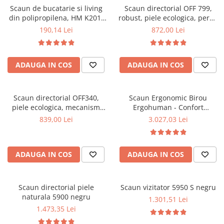
Scaun de bucatarie si living
Scaun directorial OFF 799,
Mese gradinita
din polipropilena, HM K201,
robust, piele ecologica, perne
Scaune gradinita
ergonomic, baza lemn masiv,
duble, baza cromata,
190,14 Lei
872,00 Lei
tapiterie cu piele ecologica,
mecanism multiblock, 200 kg
Set mese si scaune gradinita
100 kg, alb
Mobilier copii
ADAUGA IN COS
ADAUGA IN COS
Mobila camera copii
Scaune birou pentru copii
Saltele patuturi copii
Scaun directorial OFF340,
Scaun Ergonomic Birou
Paturi copii
piele ecologica, mecanism
Ergohuman - Confort
balans, robust, rabatabil 180
Premium, Reglaje Inteligente
Masa si scaune gradinita
839,00 Lei
3.027,03 Lei
grade, 150 kg
si Design Modern pentru
Seturi comode living si dormitor
Performanta la Birou
ADAUGA IN COS
ADAUGA IN COS
Scaun directorial piele
Scaun vizitator 5950 S negru
naturala 5900 negru
1.301,51 Lei
1.473,35 Lei