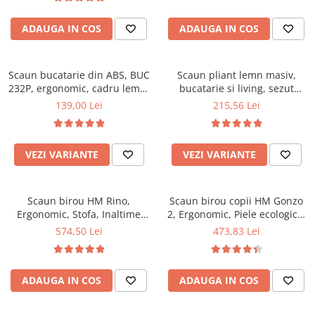
Top saltele 5 cm
94x50x42 cm, alb/gri
Scaune manager
Top saltele 10 cm
ADAUGA IN COS
ADAUGA IN COS
Mobilier bucatarie
Top saltele memory 5 cm
Mese bucatarie
Top saltele MemoHR 6.5 cm
Scaune pentru bucatarie
Scaun bucatarie din ABS, BUC
Saltele ieftine
Scaun pliant lemn masiv,
232P, ergonomic, cadru lemn,
Mobila bucatarie
bucatarie si living, sezut
Saltele cu plasa de arcuri
100 kg
tapitat cu piele ecologica, 100
139,00 Lei
215,56 Lei
Seturi mese si scaune bucatarie
Saltele cu spuma
kg, nuc
Mobilier hol
Mobila hol
VEZI VARIANTE
VEZI VARIANTE
Suporturi si rafturi pantofi
Portmantouri
Scaun birou HM Rino,
Scaun birou copii HM Gonzo
Pantofare
Ergonomic, Stofa, Inaltime
2, Ergonomic, Piele ecologica,
Seturi mobilier hol
reglabila, Mecanism
Inaltime ajustabila, Mecanism
574,50 Lei
473,83 Lei
Stender haine
balansare, 100 kg, 122x61x40
balansare, 90 Kg, Mov
cm, Gri
Suport pentru umerase
Etajere
ADAUGA IN COS
ADAUGA IN COS
Cuiere
Mobilier gradinita