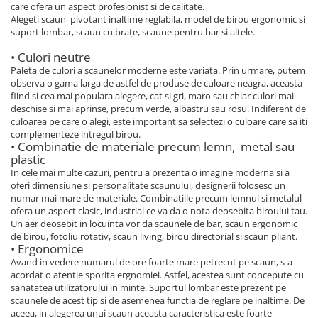
care ofera un aspect profesionist si de calitate.
Alegeti scaun pivotant inaltime reglabila, model de birou ergonomic si
suport lombar, scaun cu brațe, scaune pentru bar si altele.
• Culori neutre
Paleta de culori a scaunelor moderne este variata. Prin urmare, putem
observa o gama larga de astfel de produse de culoare neagra, aceasta
fiind si cea mai populara alegere, cat si gri, maro sau chiar culori mai
deschise si mai aprinse, precum verde, albastru sau rosu. Indiferent de
culoarea pe care o alegi, este important sa selectezi o culoare care sa iti
complementeze intregul birou.
• Combinatie de materiale precum lemn, metal sau
plastic
In cele mai multe cazuri, pentru a prezenta o imagine moderna si a
oferi dimensiune si personalitate scaunului, designerii folosesc un
numar mai mare de materiale. Combinatiile precum lemnul si metalul
ofera un aspect clasic, industrial ce va da o nota deosebita biroului tau.
Un aer deosebit in locuinta vor da scaunele de bar, scaun ergonomic
de birou, fotoliu rotativ, scaun living, birou directorial si scaun pliant.
• Ergonomice
Avand in vedere numarul de ore foarte mare petrecut pe scaun, s-a
acordat o atentie sporita ergnomiei. Astfel, acestea sunt concepute cu
sanatatea utilizatorului in minte. Suportul lombar este prezent pe
scaunele de acest tip si de asemenea functia de reglare pe inaltime. De
aceea, in alegerea unui scaun aceasta caracteristica este foarte