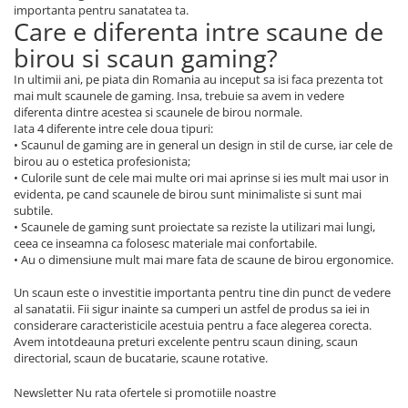
importanta pentru sanatatea ta.
Care e diferenta intre scaune de
birou si scaun gaming?
In ultimii ani, pe piata din Romania au inceput sa isi faca prezenta tot
mai mult scaunele de gaming. Insa, trebuie sa avem in vedere
diferenta dintre acestea si scaunele de birou normale.
Iata 4 diferente intre cele doua tipuri:
• Scaunul de gaming are in general un design in stil de curse, iar cele de
birou au o estetica profesionista;
• Culorile sunt de cele mai multe ori mai aprinse si ies mult mai usor in
evidenta, pe cand scaunele de birou sunt minimaliste si sunt mai
subtile.
• Scaunele de gaming sunt proiectate sa reziste la utilizari mai lungi,
ceea ce inseamna ca folosesc materiale mai confortabile.
• Au o dimensiune mult mai mare fata de scaune de birou ergonomice.
Un scaun este o investitie importanta pentru tine din punct de vedere
al sanatatii. Fii sigur inainte sa cumperi un astfel de produs sa iei in
considerare caracteristicile acestuia pentru a face alegerea corecta.
Avem intotdeauna preturi excelente pentru scaun dining, scaun
directorial, scaun de bucatarie, scaune rotative.
Newsletter
Nu rata ofertele si promotiile noastre