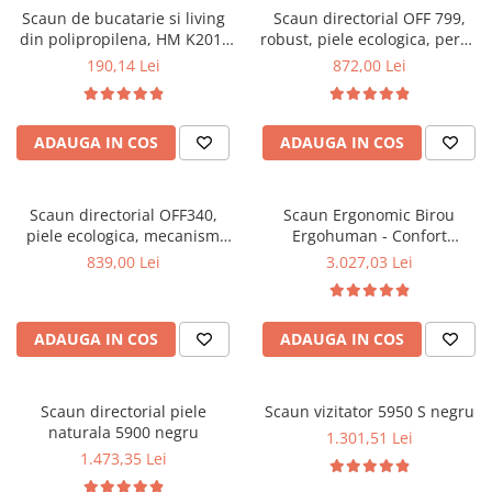
Scaun de bucatarie si living
Scaun directorial OFF 799,
Mese gradinita
din polipropilena, HM K201,
robust, piele ecologica, perne
Scaune gradinita
ergonomic, baza lemn masiv,
duble, baza cromata,
190,14 Lei
872,00 Lei
tapiterie cu piele ecologica,
mecanism multiblock, 200 kg
Set mese si scaune gradinita
100 kg, alb
Mobilier copii
ADAUGA IN COS
ADAUGA IN COS
Mobila camera copii
Scaune birou pentru copii
Saltele patuturi copii
Scaun directorial OFF340,
Scaun Ergonomic Birou
Paturi copii
piele ecologica, mecanism
Ergohuman - Confort
balans, robust, rabatabil 180
Premium, Reglaje Inteligente
Masa si scaune gradinita
839,00 Lei
3.027,03 Lei
grade, 150 kg
si Design Modern pentru
Seturi comode living si dormitor
Performanta la Birou
ADAUGA IN COS
ADAUGA IN COS
Scaun directorial piele
Scaun vizitator 5950 S negru
naturala 5900 negru
1.301,51 Lei
1.473,35 Lei