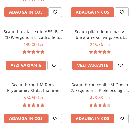
Top saltele 5 cm
94x50x42 cm, alb/gri
Scaune manager
Top saltele 10 cm
ADAUGA IN COS
ADAUGA IN COS
Mobilier bucatarie
Top saltele memory 5 cm
Mese bucatarie
Top saltele MemoHR 6.5 cm
Scaune pentru bucatarie
Scaun bucatarie din ABS, BUC
Saltele ieftine
Scaun pliant lemn masiv,
232P, ergonomic, cadru lemn,
Mobila bucatarie
bucatarie si living, sezut
Saltele cu plasa de arcuri
100 kg
tapitat cu piele ecologica, 100
139,00 Lei
215,56 Lei
Seturi mese si scaune bucatarie
Saltele cu spuma
kg, nuc
Mobilier hol
Mobila hol
VEZI VARIANTE
VEZI VARIANTE
Suporturi si rafturi pantofi
Portmantouri
Scaun birou HM Rino,
Scaun birou copii HM Gonzo
Pantofare
Ergonomic, Stofa, Inaltime
2, Ergonomic, Piele ecologica,
Seturi mobilier hol
reglabila, Mecanism
Inaltime ajustabila, Mecanism
574,50 Lei
473,83 Lei
Stender haine
balansare, 100 kg, 122x61x40
balansare, 90 Kg, Mov
cm, Gri
Suport pentru umerase
Etajere
ADAUGA IN COS
ADAUGA IN COS
Cuiere
Mobilier gradinita