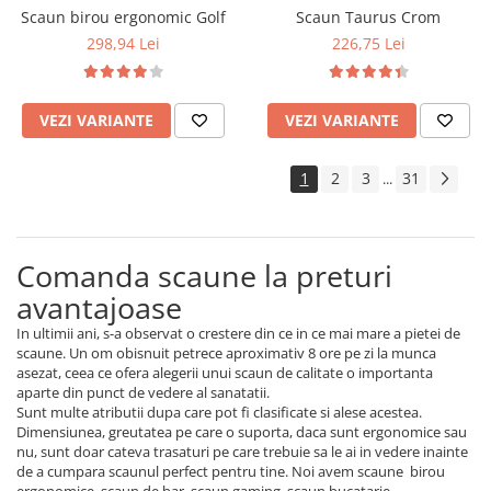
Scaun birou ergonomic Golf
Scaun Taurus Crom
298,94 Lei
226,75 Lei
VEZI VARIANTE
VEZI VARIANTE
1
2
3
31
...
Comanda scaune la preturi
avantajoase
In ultimii ani, s-a observat o crestere din ce in ce mai mare a pietei de
scaune. Un om obisnuit petrece aproximativ 8 ore pe zi la munca
asezat, ceea ce ofera alegerii unui scaun de calitate o importanta
aparte din punct de vedere al sanatatii.
Sunt multe atributii dupa care pot fi clasificate si alese acestea.
Dimensiunea, greutatea pe care o suporta, daca sunt ergonomice sau
nu, sunt doar cateva trasaturi pe care trebuie sa le ai in vedere inainte
de a cumpara scaunul perfect pentru tine. Noi avem scaune birou