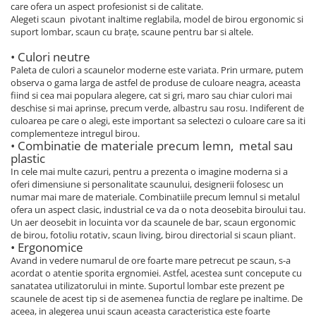
care ofera un aspect profesionist si de calitate.
Alegeti scaun pivotant inaltime reglabila, model de birou ergonomic si
suport lombar, scaun cu brațe, scaune pentru bar si altele.
• Culori neutre
Paleta de culori a scaunelor moderne este variata. Prin urmare, putem
observa o gama larga de astfel de produse de culoare neagra, aceasta
fiind si cea mai populara alegere, cat si gri, maro sau chiar culori mai
deschise si mai aprinse, precum verde, albastru sau rosu. Indiferent de
culoarea pe care o alegi, este important sa selectezi o culoare care sa iti
complementeze intregul birou.
• Combinatie de materiale precum lemn, metal sau
plastic
In cele mai multe cazuri, pentru a prezenta o imagine moderna si a
oferi dimensiune si personalitate scaunului, designerii folosesc un
numar mai mare de materiale. Combinatiile precum lemnul si metalul
ofera un aspect clasic, industrial ce va da o nota deosebita biroului tau.
Un aer deosebit in locuinta vor da scaunele de bar, scaun ergonomic
de birou, fotoliu rotativ, scaun living, birou directorial si scaun pliant.
• Ergonomice
Avand in vedere numarul de ore foarte mare petrecut pe scaun, s-a
acordat o atentie sporita ergnomiei. Astfel, acestea sunt concepute cu
sanatatea utilizatorului in minte. Suportul lombar este prezent pe
scaunele de acest tip si de asemenea functia de reglare pe inaltime. De
aceea, in alegerea unui scaun aceasta caracteristica este foarte