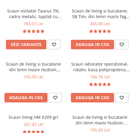
Scaune pliante
Saltele Pocket
Noptiere
Scaune birou
Saltele cu arcuri impachetate
Scaun vizitator Taurus TN,
Scaun de living si bucatarie,
Paturi
cadru metalic, tapitat cu
SB Tim, din lemn masiv fag,
individual
Scaune profesionale
Seturi de pat si saltea
stofa, stivuibil, 120 kg, negru
tapiterie stofa, lacuit, 120 kg,
183,03 Lei
345,00 Lei
Saltele Memory Pocket
Masute de toaleta
Scaune Lemn
96x43x40 cm, Alb/Rosu
Saltele Memory Foam
Mobilier living
Scaune birou copii
Saltele Memory Pocket
Scaune pentru living
VEZI VARIANTE
ADAUGA IN COS
Scaune resigilate
Saltele cu plasa arcuri
Seturi comode living si vitrine
Scaune gradinita
Saltele cu spuma
Mobila living
Scaun de living si bucatarie
Scaun laborator operational,
Saltele cu spuma
Scaune conferinta
Comode living
din lemn masiv Hudson,
rotativ, baza polipropilena,
Saltele cu spuma poliuretanica
Scaune terasa si outdoor
Set mese plus scaune
tapiterie stofa,100 kg,
piele ecologica, inaltime
195,00 Lei
166,76 Lei
94x50x42 cm, nuc/maro
ajustabila, 100 kg, negru
Saltele Latex
Mobilier birou
Saltele Memory
Scaune ergonomice
Saltele 140x200
ADAUGA IN COS
ADAUGA IN COS
Etajere Birou
Saltele 160x200
Dulap birou
Birouri
Saltele 180x200
Scaun living HM K209 gri
Scaun de living si bucatarie
Scaune pentru birou
din lemn masiv Hudson,
267,42 Lei
Top saltele
tapiterie stofa,100 kg,
195,00 Lei
Scaune pentru vizitatori