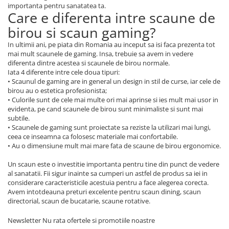
importanta pentru sanatatea ta.
Care e diferenta intre scaune de
birou si scaun gaming?
In ultimii ani, pe piata din Romania au inceput sa isi faca prezenta tot
mai mult scaunele de gaming. Insa, trebuie sa avem in vedere
diferenta dintre acestea si scaunele de birou normale.
Iata 4 diferente intre cele doua tipuri:
• Scaunul de gaming are in general un design in stil de curse, iar cele de
birou au o estetica profesionista;
• Culorile sunt de cele mai multe ori mai aprinse si ies mult mai usor in
evidenta, pe cand scaunele de birou sunt minimaliste si sunt mai
subtile.
• Scaunele de gaming sunt proiectate sa reziste la utilizari mai lungi,
ceea ce inseamna ca folosesc materiale mai confortabile.
• Au o dimensiune mult mai mare fata de scaune de birou ergonomice.
Un scaun este o investitie importanta pentru tine din punct de vedere
al sanatatii. Fii sigur inainte sa cumperi un astfel de produs sa iei in
considerare caracteristicile acestuia pentru a face alegerea corecta.
Avem intotdeauna preturi excelente pentru scaun dining, scaun
directorial, scaun de bucatarie, scaune rotative.
Newsletter
Nu rata ofertele si promotiile noastre