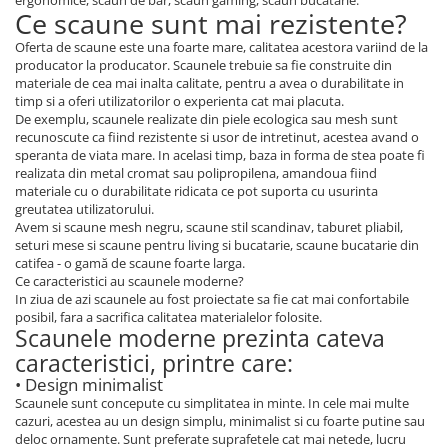
ergonomice, scaun de bar, scaun gaming, scaun bucatarie.
Ce scaune sunt mai rezistente?
Oferta de scaune este una foarte mare, calitatea acestora variind de la
producator la producator. Scaunele trebuie sa fie construite din
materiale de cea mai inalta calitate, pentru a avea o durabilitate in
timp si a oferi utilizatorilor o experienta cat mai placuta.
De exemplu, scaunele realizate din piele ecologica sau mesh sunt
recunoscute ca fiind rezistente si usor de intretinut, acestea avand o
speranta de viata mare. In acelasi timp, baza in forma de stea poate fi
realizata din metal cromat sau polipropilena, amandoua fiind
materiale cu o durabilitate ridicata ce pot suporta cu usurinta
greutatea utilizatorului.
Avem si scaune mesh negru, scaune stil scandinav, taburet pliabil,
seturi mese si scaune pentru living si bucatarie, scaune bucatarie din
catifea - o gamă de scaune foarte larga.
Ce caracteristici au scaunele moderne?
In ziua de azi scaunele au fost proiectate sa fie cat mai confortabile
posibil, fara a sacrifica calitatea materialelor folosite.
Scaunele moderne prezinta cateva
caracteristici, printre care:
• Design minimalist
Scaunele sunt concepute cu simplitatea in minte. In cele mai multe
cazuri, acestea au un design simplu, minimalist si cu foarte putine sau
deloc ornamente. Sunt preferate suprafetele cat mai netede, lucru