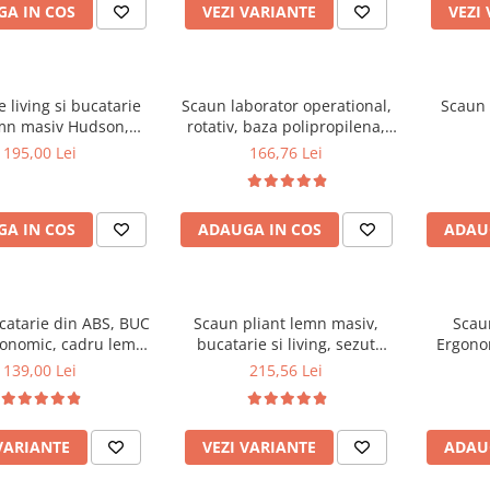
A IN COS
VEZI VARIANTE
VEZI
 living si bucatarie
Scaun laborator operational,
Scaun 
mn masiv Hudson,
rotativ, baza polipropilena,
erie stofa,100 kg,
piele ecologica, inaltime
195,00 Lei
166,76 Lei
x42 cm, nuc/maro
ajustabila, 100 kg, negru
A IN COS
ADAUGA IN COS
ADAU
catarie din ABS, BUC
Scaun pliant lemn masiv,
Scau
gonomic, cadru lemn,
bucatarie si living, sezut
Ergonom
100 kg
tapitat cu piele ecologica, 100
regl
139,00 Lei
215,56 Lei
kg, nuc
balansar
VARIANTE
VEZI VARIANTE
ADAU