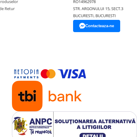
Produselor
RO14962978
de Retur
STR. ARGONULUI 15, SECT.3
BUCURESTI, BUCURESTI
Contacteaza-ne