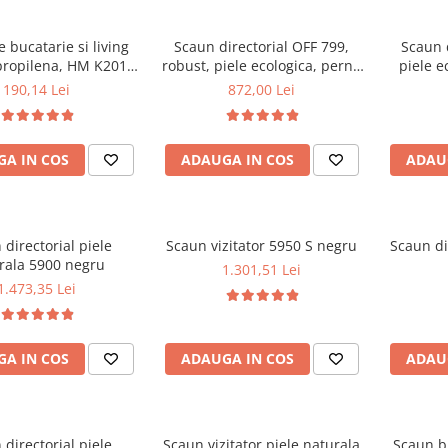
 bucatarie si living
Scaun directorial OFF 799,
Scaun 
propilena, HM K201,
robust, piele ecologica, perne
piele e
c, baza lemn masiv,
duble, baza cromata,
balans, 
190,14 Lei
872,00 Lei
e cu piele ecologica,
mecanism multiblock, 200 kg
100 kg, alb
A IN COS
ADAUGA IN COS
ADAU
 directorial piele
Scaun vizitator 5950 S negru
Scaun di
rala 5900 negru
1.301,51 Lei
1.473,35 Lei
A IN COS
ADAUGA IN COS
ADAU
 directorial piele
Scaun vizitator piele naturala
Scaun b