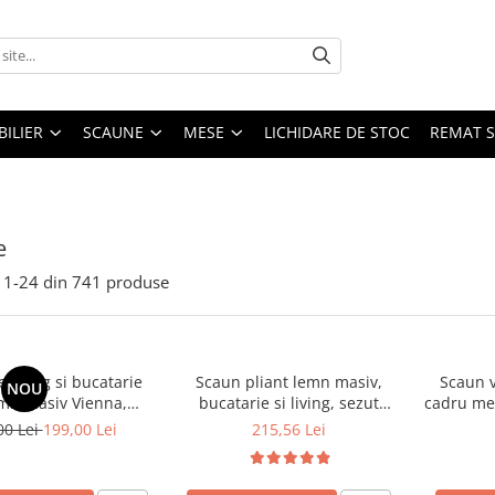
ILIER
SCAUNE
MESE
LICHIDARE DE STOC
REMAT S
e
1-
24
din
741
produse
 living si bucatarie
Scaun pliant lemn masiv,
Scaun v
NOU
emn masiv Vienna,
bucatarie si living, sezut
cadru met
erie stofa,100 kg,
tapitat cu piele ecologica, 100
stivu
00 Lei
199,00 Lei
215,56 Lei
9x40 cm, nuc/bej
kg, cires