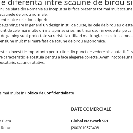
 e diferenta intre scaune de birou 
 ani, pe piata din Romania au inceput sa isi faca prezenta tot mai mult scaun
 scaunele de birou normale.
rente intre cele doua tipuri:
de gaming are in general un design in stil de curse, iar cele de birou au o este
 sunt de cele mai multe ori mai aprinse si ies mult mai usor in evidenta, pe c
 de gaming sunt proiectate sa reziste la utilizari mai lungi, ceea ce inseamna
mensiune mult mai mare fata de scaune de birou ergonomice.
ste o investitie importanta pentru tine din punct de vedere al sanatatii. Fii s
e caracteristicile acestuia pentru a face alegerea corecta. Avem intotdeauna 
ucatarie, scaune rotative.
la mai multe in
Politica de Confidentialitate
DATE COMERCIALE
 Plata
Global Network SRL
e Retur
J2002010573408