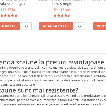
rala 5500 negru
5550 S negru
857,17 Lei
844,97 Lei
A IN COS
ADAUGA IN COS
VEZI
nda scaune la preturi avantajoase
 ani, s-a observat o crestere din ce in ce mai mare a pietei de scaune. Un om 
legerii unui scaun de calitate o importanta aparte din punct de vedere al sana
 atributii dupa care pot fi clasificate si alese acestea. Dimensiunea, greut
saturi pe care trebuie sa le ai in vedere inainte de a cumpara scaunul perf
n gaming, scaun bucatarie.
caune sunt mai rezistente?
scaune este una foarte mare, calitatea acestora variind de la producator la p
lta calitate, pentru a avea o durabilitate in timp si a oferi utilizatorilor o ex
, scaunele realizate din piele ecologica sau mesh sunt recunoscute ca fiind 