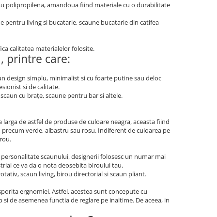
sau polipropilena, amandoua fiind materiale cu o durabilitate
 pentru living si bucatarie, scaune bucatarie din catifea -
ica calitatea materialelor folosite.
 printre care:
n design simplu, minimalist si cu foarte putine sau deloc
ionist si de calitate.
scaun cu brațe, scaune pentru bar si altele.
larga de astfel de produse de culoare neagra, aceasta fiind
se, precum verde, albastru sau rosu. Indiferent de culoarea pe
irou.
 personalitate scaunului, designerii folosesc un numar mai
rial ce va da o nota deosebita biroului tau.
ativ, scaun living, birou directorial si scaun pliant.
porita ergnomiei. Astfel, acestea sunt concepute cu
p si de asemenea functia de reglare pe inaltime. De aceea, in