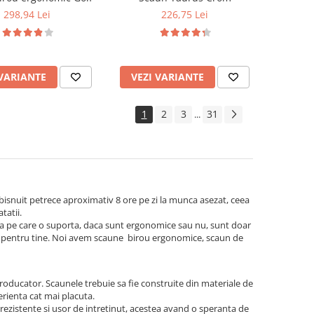
298,94 Lei
226,75 Lei
 VARIANTE
VEZI VARIANTE
1
2
3
31
...
obisnuit petrece aproximativ 8 ore pe zi la munca asezat, ceea
tatii.
atea pe care o suporta, daca sunt ergonomice sau nu, sunt doar
ect pentru tine. Noi avem scaune birou ergonomice, scaun de
roducator. Scaunele trebuie sa fie construite din materiale de
perienta cat mai placuta.
rezistente si usor de intretinut, acestea avand o speranta de