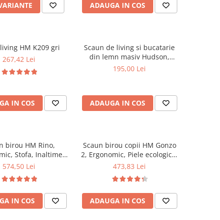
 VARIANTE
ADAUGA IN COS
living HM K209 gri
Scaun de living si bucatarie
din lemn masiv Hudson,
267,42 Lei
tapiterie stofa,100 kg,
195,00 Lei
94x50x42 cm, alb/gri
GA IN COS
ADAUGA IN COS
n birou HM Rino,
Scaun birou copii HM Gonzo
ic, Stofa, Inaltime
2, Ergonomic, Piele ecologica,
abila, Mecanism
Inaltime ajustabila, Mecanism
574,50 Lei
473,83 Lei
e, 100 kg, 122x61x40
balansare, 90 Kg, Mov
cm, Gri
GA IN COS
ADAUGA IN COS