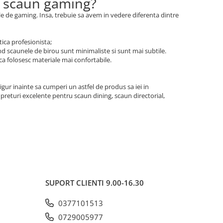
si scaun gaming?
ele de gaming. Insa, trebuie sa avem in vedere diferenta dintre
tica profesionista;
and scaunele de birou sunt minimaliste si sunt mai subtile.
 ca folosesc materiale mai confortabile.
igur inainte sa cumperi un astfel de produs sa iei in
preturi excelente pentru scaun dining, scaun directorial,
SUPORT CLIENTI
9.00-16.30
0377101513
0729005977