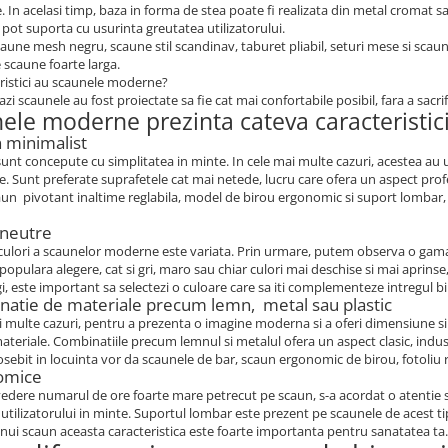
. In acelasi timp, baza in forma de stea poate fi realizata din metal cromat 
e pot suporta cu usurinta greutatea utilizatorului.
aune mesh negru, scaune stil scandinav, taburet pliabil, seturi mese si scaune
scaune foarte larga.
ristici au scaunele moderne?
azi scaunele au fost proiectate sa fie cat mai confortabile posibil, fara a sacrif
ele moderne prezinta cateva caracteristici,
n minimalist
unt concepute cu simplitatea in minte. In cele mai multe cazuri, acestea au u
 Sunt preferate suprafetele cat mai netede, lucru care ofera un aspect profes
aun pivotant inaltime reglabila, model de birou ergonomic si suport lombar, 
 neutre
culori a scaunelor moderne este variata. Prin urmare, putem observa o gama 
 populara alegere, cat si gri, maro sau chiar culori mai deschise si mai aprin
gi, este important sa selectezi o culoare care sa iti complementeze intregul b
natie de materiale precum lemn, metal sau plastic
i multe cazuri, pentru a prezenta o imagine moderna si a oferi dimensiune si
teriale. Combinatiile precum lemnul si metalul ofera un aspect clasic, indust
sebit in locuinta vor da scaunele de bar, scaun ergonomic de birou, fotoliu rot
omice
edere numarul de ore foarte mare petrecut pe scaun, s-a acordat o atentie s
utilizatorului in minte. Suportul lombar este prezent pe scaunele de acest ti
nui scaun aceasta caracteristica este foarte importanta pentru sanatatea ta.