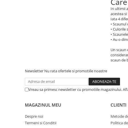
Care
In ultimii
acestea si
Iata 4 dife
• Scaunul 
• Culorile
• Scaunele
• Au o di
Un scaun e
considerar
scaun de b
Newsletter
Nu rata ofertele si promotiile noastre
Vreau sa primesc newsletter cu promotiile magazinului. Af
MAGAZINUL MEU
CLIENTI
Despre noi
Metode de
Termeni si Conditii
Politica d