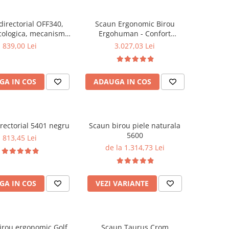
directorial OFF340,
Scaun Ergonomic Birou
cologica, mecanism
Ergohuman - Confort
robust, rabatabil 180
Premium, Reglaje Inteligente
839,00 Lei
3.027,03 Lei
grade, 150 kg
si Design Modern pentru
Performanta la Birou
GA IN COS
ADAUGA IN COS
rectorial 5401 negru
Scaun birou piele naturala
5600
813,45 Lei
de la 1.314,73 Lei
GA IN COS
VEZI VARIANTE
irou ergonomic Golf
Scaun Taurus Crom