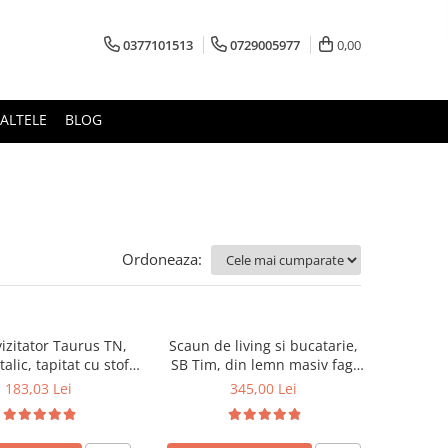
0377101513
0729005977
0,00
ALTELE
BLOG
Ordoneaza:
izitator Taurus TN,
Scaun de living si bucatarie,
alic, tapitat cu stofa,
SB Tim, din lemn masiv fag,
ibil, 120 kg, negru
tapiterie stofa, lacuit, 120 kg,
183,03 Lei
345,00 Lei
96x43x40 cm, Alb/Rosu