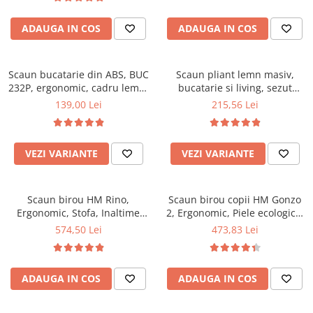
Top saltele 5 cm
94x50x42 cm, alb/gri
Scaune manager
Top saltele 10 cm
ADAUGA IN COS
ADAUGA IN COS
Mobilier bucatarie
Top saltele memory 5 cm
Mese bucatarie
Top saltele MemoHR 6.5 cm
Scaune pentru bucatarie
Scaun bucatarie din ABS, BUC
Saltele ieftine
Scaun pliant lemn masiv,
232P, ergonomic, cadru lemn,
Mobila bucatarie
bucatarie si living, sezut
Saltele cu plasa de arcuri
100 kg
tapitat cu piele ecologica, 100
139,00 Lei
215,56 Lei
Seturi mese si scaune bucatarie
Saltele cu spuma
kg, nuc
Mobilier hol
Mobila hol
VEZI VARIANTE
VEZI VARIANTE
Suporturi si rafturi pantofi
Portmantouri
Scaun birou HM Rino,
Scaun birou copii HM Gonzo
Pantofare
Ergonomic, Stofa, Inaltime
2, Ergonomic, Piele ecologica,
Seturi mobilier hol
reglabila, Mecanism
Inaltime ajustabila, Mecanism
574,50 Lei
473,83 Lei
Stender haine
balansare, 100 kg, 122x61x40
balansare, 90 Kg, Mov
cm, Gri
Suport pentru umerase
Etajere
ADAUGA IN COS
ADAUGA IN COS
Cuiere
Mobilier gradinita