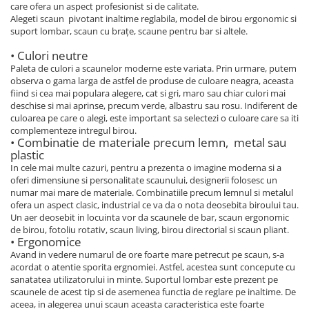
care ofera un aspect profesionist si de calitate.
Alegeti scaun pivotant inaltime reglabila, model de birou ergonomic si
suport lombar, scaun cu brațe, scaune pentru bar si altele.
• Culori neutre
Paleta de culori a scaunelor moderne este variata. Prin urmare, putem
observa o gama larga de astfel de produse de culoare neagra, aceasta
fiind si cea mai populara alegere, cat si gri, maro sau chiar culori mai
deschise si mai aprinse, precum verde, albastru sau rosu. Indiferent de
culoarea pe care o alegi, este important sa selectezi o culoare care sa iti
complementeze intregul birou.
• Combinatie de materiale precum lemn, metal sau
plastic
In cele mai multe cazuri, pentru a prezenta o imagine moderna si a
oferi dimensiune si personalitate scaunului, designerii folosesc un
numar mai mare de materiale. Combinatiile precum lemnul si metalul
ofera un aspect clasic, industrial ce va da o nota deosebita biroului tau.
Un aer deosebit in locuinta vor da scaunele de bar, scaun ergonomic
de birou, fotoliu rotativ, scaun living, birou directorial si scaun pliant.
• Ergonomice
Avand in vedere numarul de ore foarte mare petrecut pe scaun, s-a
acordat o atentie sporita ergnomiei. Astfel, acestea sunt concepute cu
sanatatea utilizatorului in minte. Suportul lombar este prezent pe
scaunele de acest tip si de asemenea functia de reglare pe inaltime. De
aceea, in alegerea unui scaun aceasta caracteristica este foarte