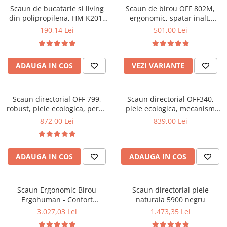
Scaun de bucatarie si living
Scaun de birou OFF 802M,
Mese gradinita
din polipropilena, HM K201,
ergonomic, spatar inalt,
Scaune gradinita
ergonomic, baza lemn masiv,
mecanism balans, roti
190,14 Lei
501,00 Lei
tapiterie cu piele ecologica,
gumate, 100 kg
Set mese si scaune gradinita
100 kg, alb
Mobilier copii
ADAUGA IN COS
VEZI VARIANTE
Mobila camera copii
Scaune birou pentru copii
Saltele patuturi copii
Scaun directorial OFF 799,
Scaun directorial OFF340,
Paturi copii
robust, piele ecologica, perne
piele ecologica, mecanism
duble, baza cromata,
balans, robust, rabatabil 180
Masa si scaune gradinita
872,00 Lei
839,00 Lei
mecanism multiblock, 200 kg
grade, 150 kg
Seturi comode living si dormitor
ADAUGA IN COS
ADAUGA IN COS
Scaun Ergonomic Birou
Scaun directorial piele
Ergohuman - Confort
naturala 5900 negru
Premium, Reglaje Inteligente
3.027,03 Lei
1.473,35 Lei
si Design Modern pentru