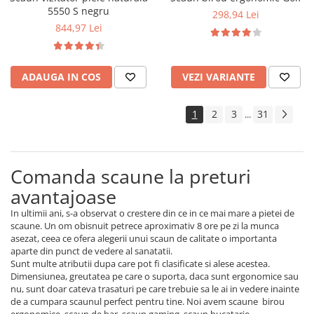
5550 S negru
298,94 Lei
844,97 Lei
ADAUGA IN COS
VEZI VARIANTE
1
2
3
31
...
Comanda scaune la preturi
avantajoase
In ultimii ani, s-a observat o crestere din ce in ce mai mare a pietei de
scaune. Un om obisnuit petrece aproximativ 8 ore pe zi la munca
asezat, ceea ce ofera alegerii unui scaun de calitate o importanta
aparte din punct de vedere al sanatatii.
Sunt multe atributii dupa care pot fi clasificate si alese acestea.
Dimensiunea, greutatea pe care o suporta, daca sunt ergonomice sau
nu, sunt doar cateva trasaturi pe care trebuie sa le ai in vedere inainte
de a cumpara scaunul perfect pentru tine. Noi avem scaune birou