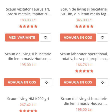
Scaune pliante
Saltele Pocket
Noptiere
Scaune birou
Saltele cu arcuri impachetate
Scaun vizitator Taurus TN,
Scaun de living si bucatarie,
Paturi
cadru metalic, tapitat cu
SB Tim, din lemn masiv fag,
individual
Scaune profesionale
Seturi de pat si saltea
stofa, stivuibil, 120 kg, negru
tapiterie stofa, lacuit, 120 kg,
183,03 Lei
345,00 Lei
Saltele Memory Pocket
Masute de toaleta
Scaune Lemn
96x43x40 cm, Alb/Rosu
Saltele Memory Foam
Mobilier living
Scaune birou copii
Saltele Memory Pocket
Scaune pentru living
VEZI VARIANTE
ADAUGA IN COS
Scaune resigilate
Saltele cu plasa arcuri
Seturi comode living si vitrine
Scaune gradinita
Saltele cu spuma
Mobila living
Scaun de living si bucatarie
Scaun laborator operational,
Saltele cu spuma
Scaune conferinta
Comode living
din lemn masiv Hudson,
rotativ, baza polipropilena,
Saltele cu spuma poliuretanica
Scaune terasa si outdoor
Set mese plus scaune
tapiterie stofa,100 kg,
piele ecologica, inaltime
195,00 Lei
166,76 Lei
94x50x42 cm, nuc/maro
ajustabila, 100 kg, negru
Saltele Latex
Mobilier birou
Saltele Memory
Scaune ergonomice
Saltele 140x200
ADAUGA IN COS
ADAUGA IN COS
Etajere Birou
Saltele 160x200
Dulap birou
Birouri
Saltele 180x200
Scaun living HM K209 gri
Scaun de living si bucatarie
Scaune pentru birou
din lemn masiv Hudson,
267,42 Lei
Top saltele
tapiterie stofa,100 kg,
195,00 Lei
Scaune pentru vizitatori