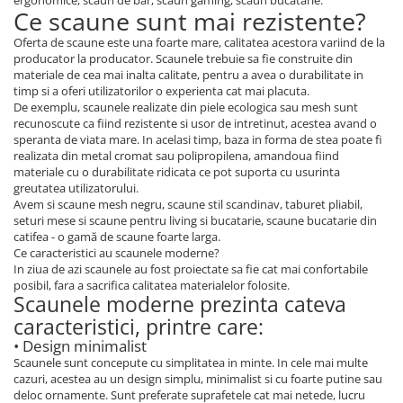
ergonomice, scaun de bar, scaun gaming, scaun bucatarie.
Ce scaune sunt mai rezistente?
Oferta de scaune este una foarte mare, calitatea acestora variind de la
producator la producator. Scaunele trebuie sa fie construite din
materiale de cea mai inalta calitate, pentru a avea o durabilitate in
timp si a oferi utilizatorilor o experienta cat mai placuta.
De exemplu, scaunele realizate din piele ecologica sau mesh sunt
recunoscute ca fiind rezistente si usor de intretinut, acestea avand o
speranta de viata mare. In acelasi timp, baza in forma de stea poate fi
realizata din metal cromat sau polipropilena, amandoua fiind
materiale cu o durabilitate ridicata ce pot suporta cu usurinta
greutatea utilizatorului.
Avem si scaune mesh negru, scaune stil scandinav, taburet pliabil,
seturi mese si scaune pentru living si bucatarie, scaune bucatarie din
catifea - o gamă de scaune foarte larga.
Ce caracteristici au scaunele moderne?
In ziua de azi scaunele au fost proiectate sa fie cat mai confortabile
posibil, fara a sacrifica calitatea materialelor folosite.
Scaunele moderne prezinta cateva
caracteristici, printre care:
• Design minimalist
Scaunele sunt concepute cu simplitatea in minte. In cele mai multe
cazuri, acestea au un design simplu, minimalist si cu foarte putine sau
deloc ornamente. Sunt preferate suprafetele cat mai netede, lucru