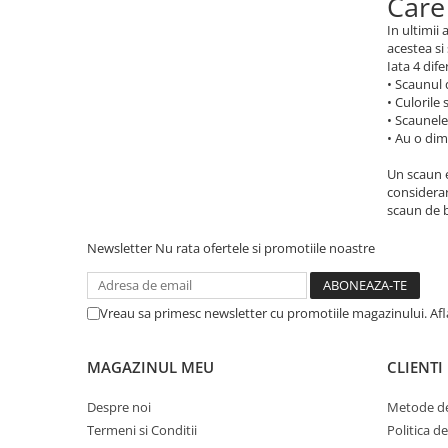
Care
In ultimii
acestea si
Iata 4 dife
• Scaunul 
• Culorile
• Scaunele
• Au o di
Un scaun e
considerar
scaun de b
Newsletter
Nu rata ofertele si promotiile noastre
Vreau sa primesc newsletter cu promotiile magazinului. Af
MAGAZINUL MEU
CLIENTI
Despre noi
Metode de
Termeni si Conditii
Politica d