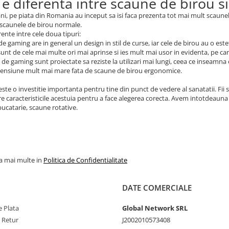
 e diferenta intre scaune de birou 
 ani, pe piata din Romania au inceput sa isi faca prezenta tot mai mult scaun
 scaunele de birou normale.
rente intre cele doua tipuri:
de gaming are in general un design in stil de curse, iar cele de birou au o este
 sunt de cele mai multe ori mai aprinse si ies mult mai usor in evidenta, pe c
 de gaming sunt proiectate sa reziste la utilizari mai lungi, ceea ce inseamna
mensiune mult mai mare fata de scaune de birou ergonomice.
ste o investitie importanta pentru tine din punct de vedere al sanatatii. Fii s
e caracteristicile acestuia pentru a face alegerea corecta. Avem intotdeauna 
ucatarie, scaune rotative.
la mai multe in
Politica de Confidentialitate
DATE COMERCIALE
 Plata
Global Network SRL
e Retur
J2002010573408