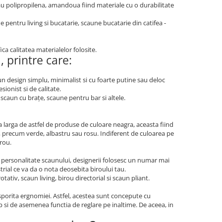
sau polipropilena, amandoua fiind materiale cu o durabilitate
 pentru living si bucatarie, scaune bucatarie din catifea -
ica calitatea materialelor folosite.
 printre care:
n design simplu, minimalist si cu foarte putine sau deloc
ionist si de calitate.
scaun cu brațe, scaune pentru bar si altele.
larga de astfel de produse de culoare neagra, aceasta fiind
se, precum verde, albastru sau rosu. Indiferent de culoarea pe
irou.
 personalitate scaunului, designerii folosesc un numar mai
rial ce va da o nota deosebita biroului tau.
ativ, scaun living, birou directorial si scaun pliant.
porita ergnomiei. Astfel, acestea sunt concepute cu
p si de asemenea functia de reglare pe inaltime. De aceea, in