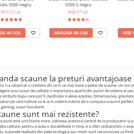
rala 5500 negru
5550 S negru
857,17 Lei
844,97 Lei
A IN COS
ADAUGA IN COS
VEZI
nda scaune la preturi avantajoase
 ani, s-a observat o crestere din ce in ce mai mare a pietei de scaune. Un om 
legerii unui scaun de calitate o importanta aparte din punct de vedere al sana
 atributii dupa care pot fi clasificate si alese acestea. Dimensiunea, greut
saturi pe care trebuie sa le ai in vedere inainte de a cumpara scaunul perf
n gaming, scaun bucatarie.
caune sunt mai rezistente?
scaune este una foarte mare, calitatea acestora variind de la producator la p
lta calitate, pentru a avea o durabilitate in timp si a oferi utilizatorilor o ex
, scaunele realizate din piele ecologica sau mesh sunt recunoscute ca fiind 