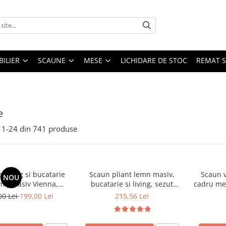
ILIER
SCAUNE
MESE
LICHIDARE DE STOC
REMAT S
e
1-
24
din
741
produse
 living si bucatarie
Scaun pliant lemn masiv,
Scaun v
NOU
emn masiv Vienna,
bucatarie si living, sezut
cadru met
erie stofa,100 kg,
tapitat cu piele ecologica, 100
stivu
00 Lei
199,00 Lei
215,56 Lei
9x40 cm, nuc/bej
kg, cires