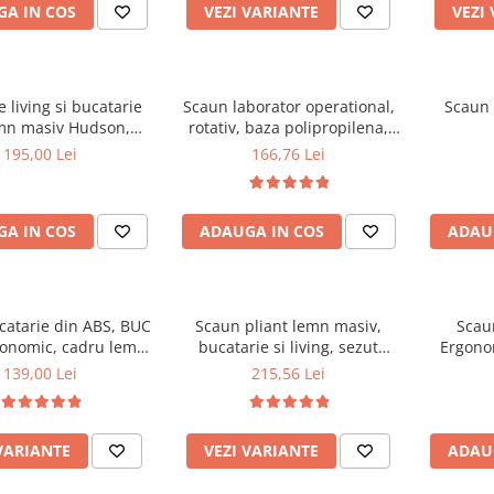
A IN COS
VEZI VARIANTE
VEZI
 living si bucatarie
Scaun laborator operational,
Scaun 
mn masiv Hudson,
rotativ, baza polipropilena,
erie stofa,100 kg,
piele ecologica, inaltime
195,00 Lei
166,76 Lei
x42 cm, nuc/maro
ajustabila, 100 kg, negru
A IN COS
ADAUGA IN COS
ADAU
catarie din ABS, BUC
Scaun pliant lemn masiv,
Scau
gonomic, cadru lemn,
bucatarie si living, sezut
Ergonom
100 kg
tapitat cu piele ecologica, 100
regl
139,00 Lei
215,56 Lei
kg, nuc
balansar
VARIANTE
VEZI VARIANTE
ADAU