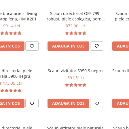
 bucatarie si living
Scaun directorial OFF 799,
Scaun 
propilena, HM K201,
robust, piele ecologica, perne
piele e
c, baza lemn masiv,
duble, baza cromata,
balans, 
190,14 Lei
872,00 Lei
e cu piele ecologica,
mecanism multiblock, 200 kg
100 kg, alb
A IN COS
ADAUGA IN COS
ADAU
 directorial piele
Scaun vizitator 5950 S negru
Scaun di
rala 5900 negru
1.301,51 Lei
1.473,35 Lei
A IN COS
ADAUGA IN COS
ADAU
 directorial piele
Scaun vizitator piele naturala
Scaun b