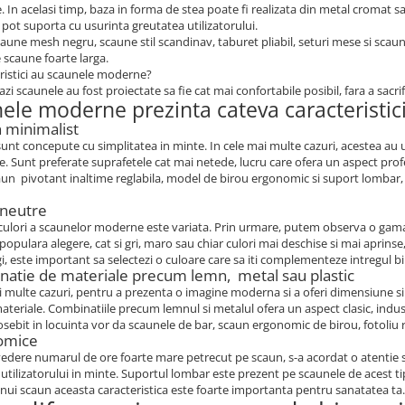
. In acelasi timp, baza in forma de stea poate fi realizata din metal cromat 
e pot suporta cu usurinta greutatea utilizatorului.
aune mesh negru, scaune stil scandinav, taburet pliabil, seturi mese si scaune
scaune foarte larga.
ristici au scaunele moderne?
azi scaunele au fost proiectate sa fie cat mai confortabile posibil, fara a sacrif
ele moderne prezinta cateva caracteristici,
n minimalist
unt concepute cu simplitatea in minte. In cele mai multe cazuri, acestea au u
 Sunt preferate suprafetele cat mai netede, lucru care ofera un aspect profes
aun pivotant inaltime reglabila, model de birou ergonomic si suport lombar, 
 neutre
culori a scaunelor moderne este variata. Prin urmare, putem observa o gama 
 populara alegere, cat si gri, maro sau chiar culori mai deschise si mai aprin
gi, este important sa selectezi o culoare care sa iti complementeze intregul b
natie de materiale precum lemn, metal sau plastic
i multe cazuri, pentru a prezenta o imagine moderna si a oferi dimensiune si
teriale. Combinatiile precum lemnul si metalul ofera un aspect clasic, indust
sebit in locuinta vor da scaunele de bar, scaun ergonomic de birou, fotoliu rot
omice
edere numarul de ore foarte mare petrecut pe scaun, s-a acordat o atentie s
utilizatorului in minte. Suportul lombar este prezent pe scaunele de acest ti
nui scaun aceasta caracteristica este foarte importanta pentru sanatatea ta.