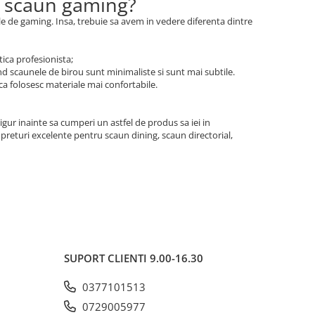
si scaun gaming?
ele de gaming. Insa, trebuie sa avem in vedere diferenta dintre
tica profesionista;
and scaunele de birou sunt minimaliste si sunt mai subtile.
 ca folosesc materiale mai confortabile.
igur inainte sa cumperi un astfel de produs sa iei in
preturi excelente pentru scaun dining, scaun directorial,
SUPORT CLIENTI
9.00-16.30
0377101513
0729005977