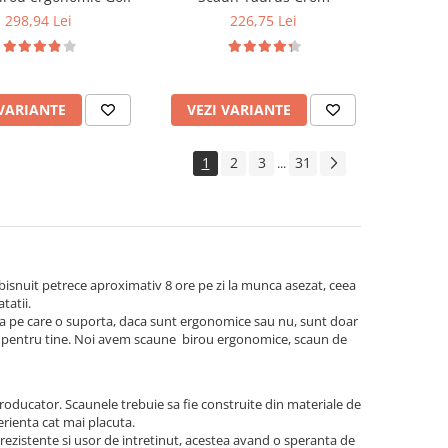
298,94 Lei
226,75 Lei
 VARIANTE
VEZI VARIANTE
1
2
3
31
...
obisnuit petrece aproximativ 8 ore pe zi la munca asezat, ceea
tatii.
atea pe care o suporta, daca sunt ergonomice sau nu, sunt doar
ect pentru tine. Noi avem scaune birou ergonomice, scaun de
roducator. Scaunele trebuie sa fie construite din materiale de
perienta cat mai placuta.
rezistente si usor de intretinut, acestea avand o speranta de