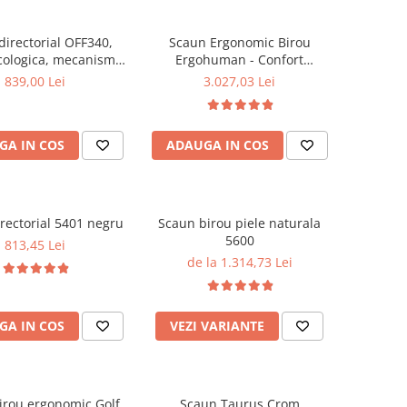
directorial OFF340,
Scaun Ergonomic Birou
cologica, mecanism
Ergohuman - Confort
robust, rabatabil 180
Premium, Reglaje Inteligente
839,00 Lei
3.027,03 Lei
grade, 150 kg
si Design Modern pentru
Performanta la Birou
GA IN COS
ADAUGA IN COS
rectorial 5401 negru
Scaun birou piele naturala
5600
813,45 Lei
de la 1.314,73 Lei
GA IN COS
VEZI VARIANTE
irou ergonomic Golf
Scaun Taurus Crom