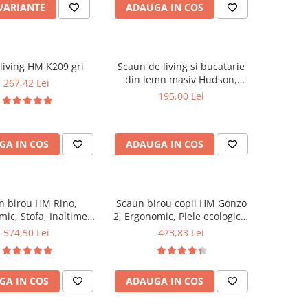
 VARIANTE
ADAUGA IN COS
living HM K209 gri
Scaun de living si bucatarie
din lemn masiv Hudson,
267,42 Lei
tapiterie stofa,100 kg,
195,00 Lei
94x50x42 cm, alb/gri
GA IN COS
ADAUGA IN COS
n birou HM Rino,
Scaun birou copii HM Gonzo
ic, Stofa, Inaltime
2, Ergonomic, Piele ecologica,
abila, Mecanism
Inaltime ajustabila, Mecanism
574,50 Lei
473,83 Lei
e, 100 kg, 122x61x40
balansare, 90 Kg, Mov
cm, Gri
GA IN COS
ADAUGA IN COS