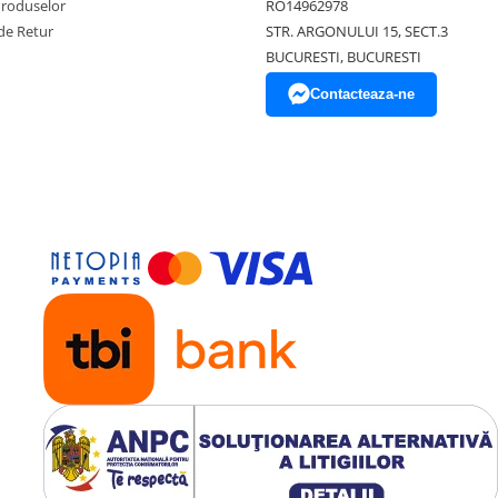
Produselor
RO14962978
de Retur
STR. ARGONULUI 15, SECT.3
BUCURESTI, BUCURESTI
Contacteaza-ne