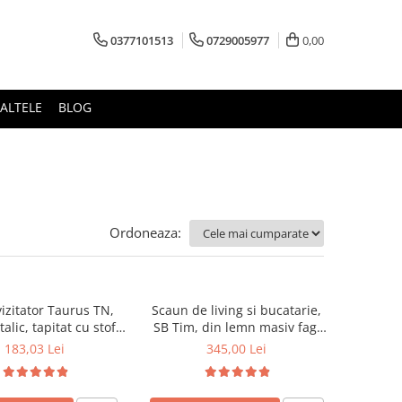
0377101513
0729005977
0,00
ALTELE
BLOG
Ordoneaza:
izitator Taurus TN,
Scaun de living si bucatarie,
alic, tapitat cu stofa,
SB Tim, din lemn masiv fag,
ibil, 120 kg, negru
tapiterie stofa, lacuit, 120 kg,
183,03 Lei
345,00 Lei
96x43x40 cm, Alb/Rosu