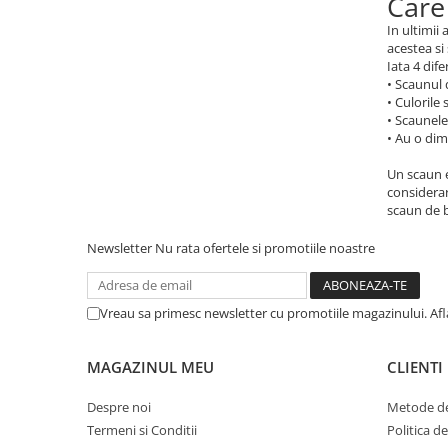
Care
In ultimii
acestea si
Iata 4 dife
• Scaunul 
• Culorile
• Scaunele
• Au o di
Un scaun e
considerar
scaun de b
Newsletter
Nu rata ofertele si promotiile noastre
Vreau sa primesc newsletter cu promotiile magazinului. Af
MAGAZINUL MEU
CLIENTI
Despre noi
Metode de
Termeni si Conditii
Politica d