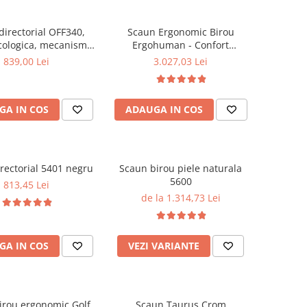
directorial OFF340,
Scaun Ergonomic Birou
cologica, mecanism
Ergohuman - Confort
robust, rabatabil 180
Premium, Reglaje Inteligente
839,00 Lei
3.027,03 Lei
grade, 150 kg
si Design Modern pentru
Performanta la Birou
GA IN COS
ADAUGA IN COS
rectorial 5401 negru
Scaun birou piele naturala
5600
813,45 Lei
de la 1.314,73 Lei
GA IN COS
VEZI VARIANTE
irou ergonomic Golf
Scaun Taurus Crom