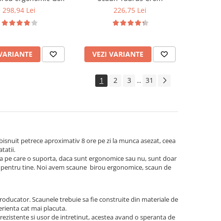
298,94 Lei
226,75 Lei
 VARIANTE
VEZI VARIANTE
1
2
3
31
...
obisnuit petrece aproximativ 8 ore pe zi la munca asezat, ceea
tatii.
atea pe care o suporta, daca sunt ergonomice sau nu, sunt doar
ect pentru tine. Noi avem scaune birou ergonomice, scaun de
roducator. Scaunele trebuie sa fie construite din materiale de
perienta cat mai placuta.
rezistente si usor de intretinut, acestea avand o speranta de