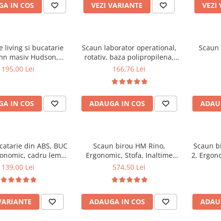
A IN COS
VEZI VARIANTE
VEZI
 living si bucatarie
Scaun laborator operational,
Scaun 
mn masiv Hudson,
rotativ, baza polipropilena,
erie stofa,100 kg,
piele ecologica, inaltime
195,00 Lei
166,76 Lei
x42 cm, nuc/maro
ajustabila, 100 kg, negru
A IN COS
ADAUGA IN COS
ADAU
catarie din ABS, BUC
Scaun birou HM Rino,
Scaun b
gonomic, cadru lemn,
Ergonomic, Stofa, Inaltime
2, Ergono
100 kg
reglabila, Mecanism
Inaltime
139,00 Lei
574,50 Lei
balansare, 100 kg, 122x61x40
balan
cm, Gri
VARIANTE
ADAUGA IN COS
ADAU