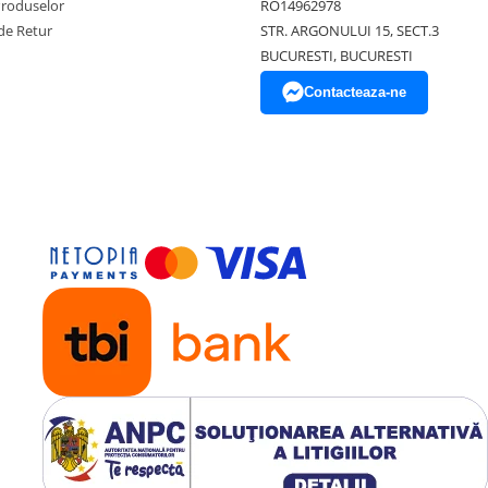
Produselor
RO14962978
de Retur
STR. ARGONULUI 15, SECT.3
BUCURESTI, BUCURESTI
Contacteaza-ne