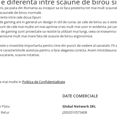
 e diferenta intre scaune de birou 
 ani, pe piata din Romania au inceput sa isi faca prezenta tot mai mult scaun
 scaunele de birou normale.
rente intre cele doua tipuri:
de gaming are in general un design in stil de curse, iar cele de birou au o este
 sunt de cele mai multe ori mai aprinse si ies mult mai usor in evidenta, pe c
 de gaming sunt proiectate sa reziste la utilizari mai lungi, ceea ce inseamna
mensiune mult mai mare fata de scaune de birou ergonomice.
ste o investitie importanta pentru tine din punct de vedere al sanatatii. Fii s
e caracteristicile acestuia pentru a face alegerea corecta. Avem intotdeauna 
ucatarie, scaune rotative.
la mai multe in
Politica de Confidentialitate
DATE COMERCIALE
 Plata
Global Network SRL
e Retur
J2002010573408