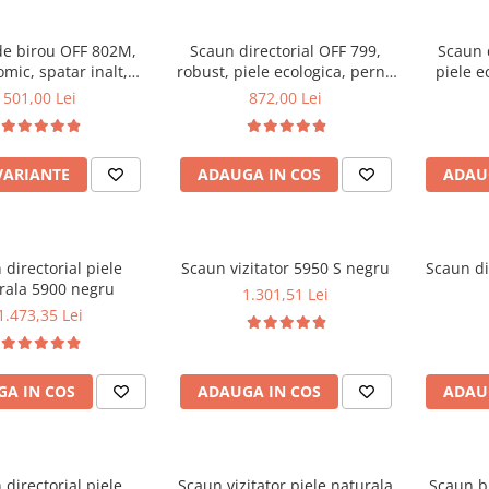
e birou OFF 802M,
Scaun directorial OFF 799,
Scaun 
mic, spatar inalt,
robust, piele ecologica, perne
piele e
ism balans, roti
duble, baza cromata,
balans, 
501,00 Lei
872,00 Lei
umate, 100 kg
mecanism multiblock, 200 kg
VARIANTE
ADAUGA IN COS
ADAU
 directorial piele
Scaun vizitator 5950 S negru
Scaun di
rala 5900 negru
1.301,51 Lei
1.473,35 Lei
A IN COS
ADAUGA IN COS
ADAU
 directorial piele
Scaun vizitator piele naturala
Scaun b