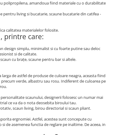
sau polipropilena, amandoua fiind materiale cu o durabilitate
 pentru living si bucatarie, scaune bucatarie din catifea -
ica calitatea materialelor folosite.
 printre care:
n design simplu, minimalist si cu foarte putine sau deloc
ionist si de calitate.
scaun cu brațe, scaune pentru bar si altele.
larga de astfel de produse de culoare neagra, aceasta fiind
se, precum verde, albastru sau rosu. Indiferent de culoarea pe
irou.
 personalitate scaunului, designerii folosesc un numar mai
rial ce va da o nota deosebita biroului tau.
ativ, scaun living, birou directorial si scaun pliant.
porita ergnomiei. Astfel, acestea sunt concepute cu
p si de asemenea functia de reglare pe inaltime. De aceea, in