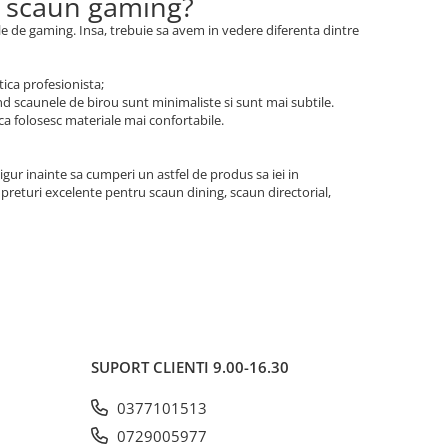
si scaun gaming?
ele de gaming. Insa, trebuie sa avem in vedere diferenta dintre
tica profesionista;
and scaunele de birou sunt minimaliste si sunt mai subtile.
 ca folosesc materiale mai confortabile.
igur inainte sa cumperi un astfel de produs sa iei in
preturi excelente pentru scaun dining, scaun directorial,
SUPORT CLIENTI
9.00-16.30
0377101513
0729005977