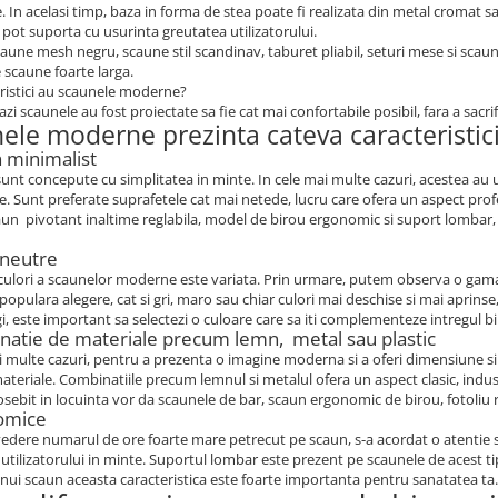
. In acelasi timp, baza in forma de stea poate fi realizata din metal cromat 
e pot suporta cu usurinta greutatea utilizatorului.
aune mesh negru, scaune stil scandinav, taburet pliabil, seturi mese si scaune
scaune foarte larga.
ristici au scaunele moderne?
azi scaunele au fost proiectate sa fie cat mai confortabile posibil, fara a sacrif
ele moderne prezinta cateva caracteristici,
n minimalist
unt concepute cu simplitatea in minte. In cele mai multe cazuri, acestea au u
 Sunt preferate suprafetele cat mai netede, lucru care ofera un aspect profes
aun pivotant inaltime reglabila, model de birou ergonomic si suport lombar, 
 neutre
culori a scaunelor moderne este variata. Prin urmare, putem observa o gama 
 populara alegere, cat si gri, maro sau chiar culori mai deschise si mai aprin
gi, este important sa selectezi o culoare care sa iti complementeze intregul b
natie de materiale precum lemn, metal sau plastic
i multe cazuri, pentru a prezenta o imagine moderna si a oferi dimensiune si
teriale. Combinatiile precum lemnul si metalul ofera un aspect clasic, indust
sebit in locuinta vor da scaunele de bar, scaun ergonomic de birou, fotoliu rot
omice
edere numarul de ore foarte mare petrecut pe scaun, s-a acordat o atentie s
utilizatorului in minte. Suportul lombar este prezent pe scaunele de acest ti
nui scaun aceasta caracteristica este foarte importanta pentru sanatatea ta.