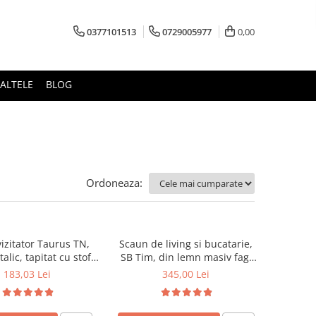
0377101513
0729005977
0,00
ALTELE
BLOG
Ordoneaza:
izitator Taurus TN,
Scaun de living si bucatarie,
alic, tapitat cu stofa,
SB Tim, din lemn masiv fag,
ibil, 120 kg, negru
tapiterie stofa, lacuit, 120 kg,
183,03 Lei
345,00 Lei
96x43x40 cm, Alb/Rosu