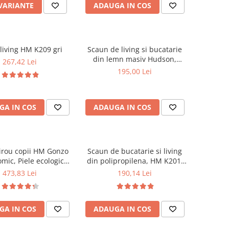
 VARIANTE
ADAUGA IN COS
living HM K209 gri
Scaun de living si bucatarie
din lemn masiv Hudson,
267,42 Lei
tapiterie stofa,100 kg,
195,00 Lei
94x50x42 cm, alb/gri
GA IN COS
ADAUGA IN COS
irou copii HM Gonzo
Scaun de bucatarie si living
mic, Piele ecologica,
din polipropilena, HM K201,
 ajustabila, Mecanism
ergonomic, baza lemn masiv,
473,83 Lei
190,14 Lei
sare, 90 Kg, Mov
tapiterie cu piele ecologica,
100 kg, alb
GA IN COS
ADAUGA IN COS