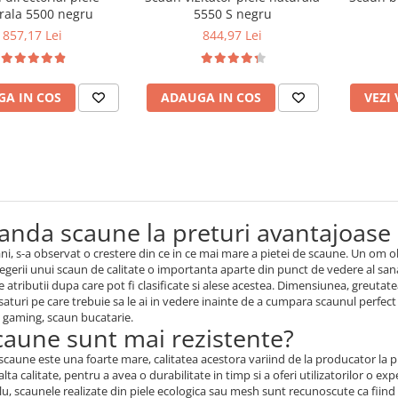
rala 5500 negru
5550 S negru
857,17 Lei
844,97 Lei
A IN COS
ADAUGA IN COS
VEZI
nda scaune la preturi avantajoase
 ani, s-a observat o crestere din ce in ce mai mare a pietei de scaune. Un om 
legerii unui scaun de calitate o importanta aparte din punct de vedere al sana
 atributii dupa care pot fi clasificate si alese acestea. Dimensiunea, greut
saturi pe care trebuie sa le ai in vedere inainte de a cumpara scaunul perf
n gaming, scaun bucatarie.
caune sunt mai rezistente?
scaune este una foarte mare, calitatea acestora variind de la producator la p
lta calitate, pentru a avea o durabilitate in timp si a oferi utilizatorilor o ex
, scaunele realizate din piele ecologica sau mesh sunt recunoscute ca fiind 