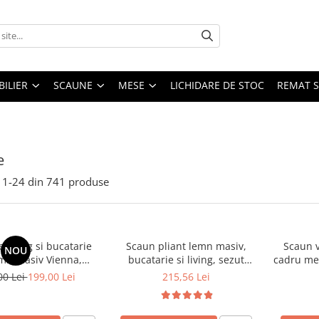
ILIER
SCAUNE
MESE
LICHIDARE DE STOC
REMAT S
e
1-
24
din
741
produse
 living si bucatarie
Scaun pliant lemn masiv,
Scaun v
NOU
emn masiv Vienna,
bucatarie si living, sezut
cadru met
erie stofa,100 kg,
tapitat cu piele ecologica, 100
stivu
00 Lei
199,00 Lei
215,56 Lei
9x40 cm, nuc/bej
kg, cires