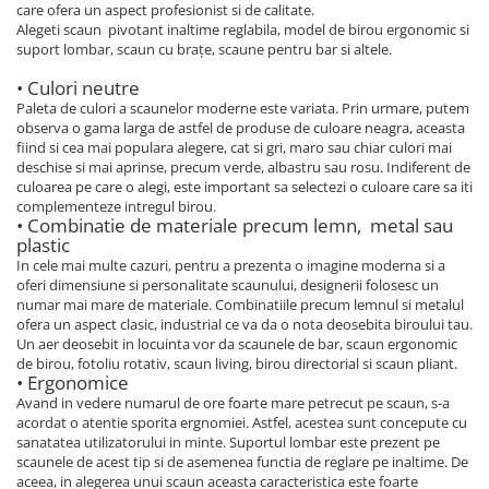
care ofera un aspect profesionist si de calitate.
Alegeti scaun pivotant inaltime reglabila, model de birou ergonomic si
suport lombar, scaun cu brațe, scaune pentru bar si altele.
• Culori neutre
Paleta de culori a scaunelor moderne este variata. Prin urmare, putem
observa o gama larga de astfel de produse de culoare neagra, aceasta
fiind si cea mai populara alegere, cat si gri, maro sau chiar culori mai
deschise si mai aprinse, precum verde, albastru sau rosu. Indiferent de
culoarea pe care o alegi, este important sa selectezi o culoare care sa iti
complementeze intregul birou.
• Combinatie de materiale precum lemn, metal sau
plastic
In cele mai multe cazuri, pentru a prezenta o imagine moderna si a
oferi dimensiune si personalitate scaunului, designerii folosesc un
numar mai mare de materiale. Combinatiile precum lemnul si metalul
ofera un aspect clasic, industrial ce va da o nota deosebita biroului tau.
Un aer deosebit in locuinta vor da scaunele de bar, scaun ergonomic
de birou, fotoliu rotativ, scaun living, birou directorial si scaun pliant.
• Ergonomice
Avand in vedere numarul de ore foarte mare petrecut pe scaun, s-a
acordat o atentie sporita ergnomiei. Astfel, acestea sunt concepute cu
sanatatea utilizatorului in minte. Suportul lombar este prezent pe
scaunele de acest tip si de asemenea functia de reglare pe inaltime. De
aceea, in alegerea unui scaun aceasta caracteristica este foarte