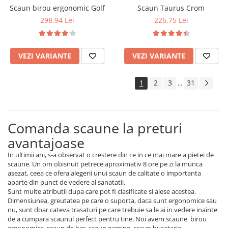
Scaun birou ergonomic Golf
Scaun Taurus Crom
298,94 Lei
226,75 Lei
VEZI VARIANTE
VEZI VARIANTE
1
2
3
31
...
Comanda scaune la preturi
avantajoase
In ultimii ani, s-a observat o crestere din ce in ce mai mare a pietei de
scaune. Un om obisnuit petrece aproximativ 8 ore pe zi la munca
asezat, ceea ce ofera alegerii unui scaun de calitate o importanta
aparte din punct de vedere al sanatatii.
Sunt multe atributii dupa care pot fi clasificate si alese acestea.
Dimensiunea, greutatea pe care o suporta, daca sunt ergonomice sau
nu, sunt doar cateva trasaturi pe care trebuie sa le ai in vedere inainte
de a cumpara scaunul perfect pentru tine. Noi avem scaune birou