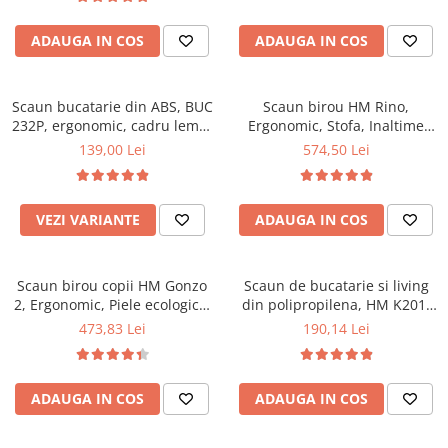
Top saltele 5 cm
94x50x42 cm, alb/gri
Scaune manager
Top saltele 10 cm
ADAUGA IN COS
ADAUGA IN COS
Mobilier bucatarie
Top saltele memory 5 cm
Mese bucatarie
Top saltele MemoHR 6.5 cm
Scaune pentru bucatarie
Scaun bucatarie din ABS, BUC
Saltele ieftine
Scaun birou HM Rino,
232P, ergonomic, cadru lemn,
Mobila bucatarie
Ergonomic, Stofa, Inaltime
Saltele cu plasa de arcuri
100 kg
reglabila, Mecanism
139,00 Lei
574,50 Lei
Seturi mese si scaune bucatarie
Saltele cu spuma
balansare, 100 kg, 122x61x40
Mobilier hol
cm, Gri
Mobila hol
VEZI VARIANTE
ADAUGA IN COS
Suporturi si rafturi pantofi
Portmantouri
Scaun birou copii HM Gonzo
Scaun de bucatarie si living
Pantofare
2, Ergonomic, Piele ecologica,
din polipropilena, HM K201,
Seturi mobilier hol
Inaltime ajustabila, Mecanism
ergonomic, baza lemn masiv,
473,83 Lei
190,14 Lei
Stender haine
balansare, 90 Kg, Mov
tapiterie cu piele ecologica,
100 kg, alb
Suport pentru umerase
Etajere
ADAUGA IN COS
ADAUGA IN COS
Cuiere
Mobilier gradinita