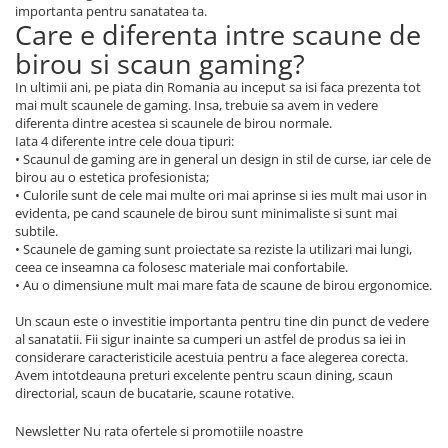
importanta pentru sanatatea ta.
Care e diferenta intre scaune de
birou si scaun gaming?
In ultimii ani, pe piata din Romania au inceput sa isi faca prezenta tot
mai mult scaunele de gaming. Insa, trebuie sa avem in vedere
diferenta dintre acestea si scaunele de birou normale.
Iata 4 diferente intre cele doua tipuri:
• Scaunul de gaming are in general un design in stil de curse, iar cele de
birou au o estetica profesionista;
• Culorile sunt de cele mai multe ori mai aprinse si ies mult mai usor in
evidenta, pe cand scaunele de birou sunt minimaliste si sunt mai
subtile.
• Scaunele de gaming sunt proiectate sa reziste la utilizari mai lungi,
ceea ce inseamna ca folosesc materiale mai confortabile.
• Au o dimensiune mult mai mare fata de scaune de birou ergonomice.
Un scaun este o investitie importanta pentru tine din punct de vedere
al sanatatii. Fii sigur inainte sa cumperi un astfel de produs sa iei in
considerare caracteristicile acestuia pentru a face alegerea corecta.
Avem intotdeauna preturi excelente pentru scaun dining, scaun
directorial, scaun de bucatarie, scaune rotative.
Newsletter
Nu rata ofertele si promotiile noastre