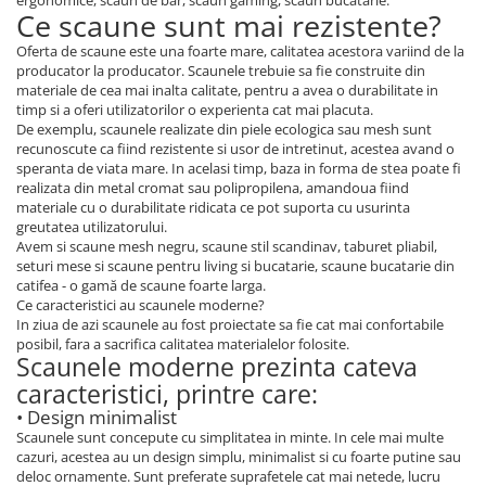
ergonomice, scaun de bar, scaun gaming, scaun bucatarie.
Ce scaune sunt mai rezistente?
Oferta de scaune este una foarte mare, calitatea acestora variind de la
producator la producator. Scaunele trebuie sa fie construite din
materiale de cea mai inalta calitate, pentru a avea o durabilitate in
timp si a oferi utilizatorilor o experienta cat mai placuta.
De exemplu, scaunele realizate din piele ecologica sau mesh sunt
recunoscute ca fiind rezistente si usor de intretinut, acestea avand o
speranta de viata mare. In acelasi timp, baza in forma de stea poate fi
realizata din metal cromat sau polipropilena, amandoua fiind
materiale cu o durabilitate ridicata ce pot suporta cu usurinta
greutatea utilizatorului.
Avem si scaune mesh negru, scaune stil scandinav, taburet pliabil,
seturi mese si scaune pentru living si bucatarie, scaune bucatarie din
catifea - o gamă de scaune foarte larga.
Ce caracteristici au scaunele moderne?
In ziua de azi scaunele au fost proiectate sa fie cat mai confortabile
posibil, fara a sacrifica calitatea materialelor folosite.
Scaunele moderne prezinta cateva
caracteristici, printre care:
• Design minimalist
Scaunele sunt concepute cu simplitatea in minte. In cele mai multe
cazuri, acestea au un design simplu, minimalist si cu foarte putine sau
deloc ornamente. Sunt preferate suprafetele cat mai netede, lucru