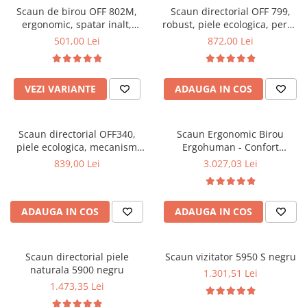
Scaun de birou OFF 802M,
Scaun directorial OFF 799,
Mese gradinita
ergonomic, spatar inalt,
robust, piele ecologica, perne
Scaune gradinita
mecanism balans, roti
duble, baza cromata,
501,00 Lei
872,00 Lei
gumate, 100 kg
mecanism multiblock, 200 kg
Set mese si scaune gradinita
Mobilier copii
VEZI VARIANTE
ADAUGA IN COS
Mobila camera copii
Scaune birou pentru copii
Saltele patuturi copii
Scaun directorial OFF340,
Scaun Ergonomic Birou
Paturi copii
piele ecologica, mecanism
Ergohuman - Confort
balans, robust, rabatabil 180
Premium, Reglaje Inteligente
Masa si scaune gradinita
839,00 Lei
3.027,03 Lei
grade, 150 kg
si Design Modern pentru
Seturi comode living si dormitor
Performanta la Birou
ADAUGA IN COS
ADAUGA IN COS
Scaun directorial piele
Scaun vizitator 5950 S negru
naturala 5900 negru
1.301,51 Lei
1.473,35 Lei