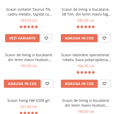
Scaune pliante
Saltele Pocket
Noptiere
Scaune birou
Saltele cu arcuri impachetate
Scaun vizitator Taurus TN,
Scaun de living si bucatarie,
Paturi
cadru metalic, tapitat cu
SB Tim, din lemn masiv fag,
individual
Scaune profesionale
Seturi de pat si saltea
stofa, stivuibil, 120 kg, negru
tapiterie stofa, lacuit, 120 kg,
183,03 Lei
345,00 Lei
Saltele Memory Pocket
Masute de toaleta
Scaune Lemn
96x43x40 cm, Alb/Rosu
Saltele Memory Foam
Mobilier living
Scaune birou copii
Saltele Memory Pocket
Scaune pentru living
VEZI VARIANTE
ADAUGA IN COS
Scaune resigilate
Saltele cu plasa arcuri
Seturi comode living si vitrine
Scaune gradinita
Saltele cu spuma
Mobila living
Scaun de living si bucatarie
Scaun laborator operational,
Saltele cu spuma
Scaune conferinta
Comode living
din lemn masiv Hudson,
rotativ, baza polipropilena,
Saltele cu spuma poliuretanica
Scaune terasa si outdoor
Set mese plus scaune
tapiterie stofa,100 kg,
piele ecologica, inaltime
195,00 Lei
166,76 Lei
94x50x42 cm, nuc/maro
ajustabila, 100 kg, negru
Saltele Latex
Mobilier birou
Saltele Memory
Scaune ergonomice
Saltele 140x200
ADAUGA IN COS
ADAUGA IN COS
Etajere Birou
Saltele 160x200
Dulap birou
Birouri
Saltele 180x200
Scaun living HM K209 gri
Scaun de living si bucatarie
Scaune pentru birou
din lemn masiv Hudson,
267,42 Lei
Top saltele
tapiterie stofa,100 kg,
195,00 Lei
Scaune pentru vizitatori