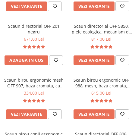
VEZI VARIANTE
VEZI VARIANTE
Scaun directorial OFF 201
Scaun directorial OFF 5850,
negru
piele ecologica, mecanism de
balans, reglabil pe inaltime,
671,00 Lei
817,00 Lei
120 kg
ADAUGA IN COS
VEZI VARIANTE
Scaun birou ergonomic mesh
Scaun birou ergonomic OFF
OFF 907, baza cromata, cu
988, mesh, baza cromata,
tetiera, mecanism de balans,
suport lombar, inaltime
334,00 Lei
615,00 Lei
110 kg
reglabila, mecanism balans,
110 kg
VEZI VARIANTE
VEZI VARIANTE
Scaun birou copii ergonomic
Scaun directorial OFF 808,