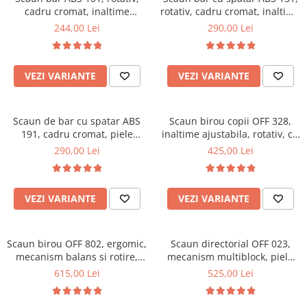
cadru cromat, inaltime
rotativ, cadru cromat, inaltime
Mese gradinita
ajustabila, suport picioare,
reglabila, suport picioare, 100
244,00 Lei
290,00 Lei
Scaune gradinita
100 kg
kg
Set mese si scaune gradinita
Mobilier copii
VEZI VARIANTE
VEZI VARIANTE
Mobila camera copii
Scaune birou pentru copii
Scaun de bar cu spatar ABS
Scaun birou copii OFF 328,
Saltele patuturi copii
191, cadru cromat, piele
inaltime ajustabila, rotativ, cu
Paturi copii
ecologica, inaltime reglabila,
brate, piele ecologica, 65 kg
290,00 Lei
425,00 Lei
suport picioare, 100 kg
Masa si scaune gradinita
Seturi comode living si dormitor
VEZI VARIANTE
VEZI VARIANTE
Scaun birou OFF 802, ergomic,
Scaun directorial OFF 023,
mecanism balans si rotire,
mecanism multiblock, piele
baza cromata, 110 kg
ecologica, baza polipropilena,
615,00 Lei
525,00 Lei
100 kg