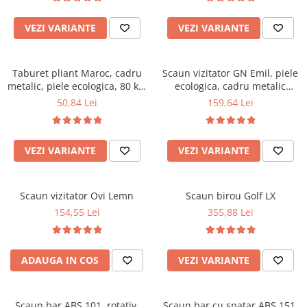
Top saltele 5 cm
Scaune manager
Top saltele 10 cm
VEZI VARIANTE
VEZI VARIANTE
Mobilier bucatarie
Top saltele memory 5 cm
Mese bucatarie
Top saltele MemoHR 6.5 cm
Scaune pentru bucatarie
Saltele ieftine
Taburet pliant Maroc, cadru
Scaun vizitator GN Emil, piele
metalic, piele ecologica, 80 kg,
Mobila bucatarie
ecologica, cadru metalic
Saltele cu plasa de arcuri
multicolor
cromat, stivuibil, 100 kg
50,84 Lei
159,64 Lei
Seturi mese si scaune bucatarie
Saltele cu spuma
Mobilier hol
Mobila hol
VEZI VARIANTE
VEZI VARIANTE
Suporturi si rafturi pantofi
Portmantouri
Scaun vizitator Ovi Lemn
Scaun birou Golf LX
Pantofare
154,55 Lei
355,88 Lei
Seturi mobilier hol
Stender haine
Suport pentru umerase
ADAUGA IN COS
VEZI VARIANTE
Etajere
Cuiere
Mobilier gradinita
Scaun bar ABS 101, rotativ,
Scaun bar cu spatar ABS 151,