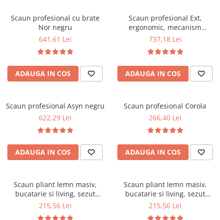
Scaune pliante
Saltele Pocket
Noptiere
Scaune birou
Saltele cu arcuri impachetate
Scaun profesional cu brate
Scaun profesional Ext,
Paturi
Nor negru
ergonomic, mecanism
individual
Scaune profesionale
Seturi de pat si saltea
asincron, inaltime reglabila,
641,61 Lei
737,18 Lei
Saltele Memory Pocket
Masute de toaleta
Scaune Lemn
suport picioare, poliuretan,
Saltele Memory Foam
baza polipropilena, 120 kg,
Mobilier living
Scaune birou copii
negru
Saltele Memory Pocket
Scaune pentru living
ADAUGA IN COS
ADAUGA IN COS
Scaune resigilate
Saltele cu plasa arcuri
Seturi comode living si vitrine
Scaune gradinita
Saltele cu spuma
Mobila living
Scaun profesional Asyn negru
Scaun profesional Corola
Saltele cu spuma
Scaune conferinta
Comode living
622,29 Lei
266,40 Lei
Saltele cu spuma poliuretanica
Scaune terasa si outdoor
Set mese plus scaune
Saltele Latex
Mobilier birou
Saltele Memory
Scaune ergonomice
ADAUGA IN COS
ADAUGA IN COS
Saltele 140x200
Etajere Birou
Saltele 160x200
Dulap birou
Scaun pliant lemn masiv,
Scaun pliant lemn masiv,
Birouri
Saltele 180x200
bucatarie si living, sezut
bucatarie si living, sezut
Scaune pentru birou
tapitat cu piele ecologica, 100
tapitat cu piele ecologica, 100
215,56 Lei
215,56 Lei
Top saltele
kg, wenge
kg, fag
Scaune pentru vizitatori