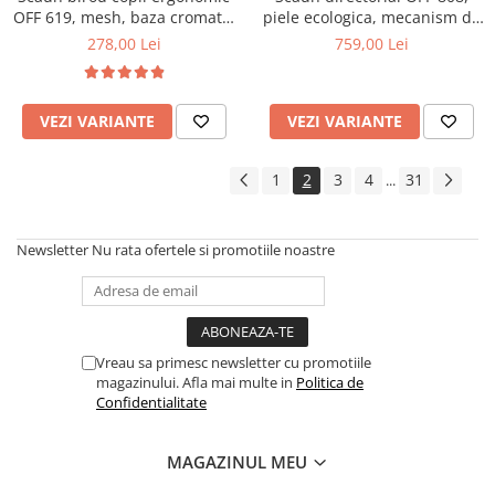
OFF 619, mesh, baza cromata,
piele ecologica, mecanism de
inaltime reglabila, 80 kg
balans, baza metalica, rotativ,
278,00 Lei
759,00 Lei
inaltime ajustabila, 110 kg
VEZI VARIANTE
VEZI VARIANTE
1
2
3
4
31
...
Newsletter
Nu rata ofertele si promotiile noastre
Vreau sa primesc newsletter cu promotiile
magazinului. Afla mai multe in
Politica de
Confidentialitate
MAGAZINUL MEU