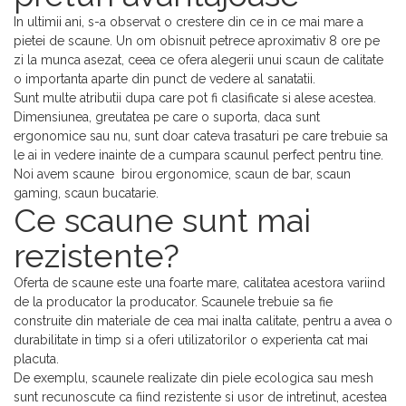
In ultimii ani, s-a observat o crestere din ce in ce mai mare a
pietei de scaune. Un om obisnuit petrece aproximativ 8 ore pe
zi la munca asezat, ceea ce ofera alegerii unui scaun de calitate
o importanta aparte din punct de vedere al sanatatii.
Sunt multe atributii dupa care pot fi clasificate si alese acestea.
Dimensiunea, greutatea pe care o suporta, daca sunt
ergonomice sau nu, sunt doar cateva trasaturi pe care trebuie sa
le ai in vedere inainte de a cumpara scaunul perfect pentru tine.
Noi avem scaune birou ergonomice, scaun de bar, scaun
gaming, scaun bucatarie.
Ce scaune sunt mai
rezistente?
Oferta de scaune este una foarte mare, calitatea acestora variind
de la producator la producator. Scaunele trebuie sa fie
construite din materiale de cea mai inalta calitate, pentru a avea o
durabilitate in timp si a oferi utilizatorilor o experienta cat mai
placuta.
De exemplu, scaunele realizate din piele ecologica sau mesh
sunt recunoscute ca fiind rezistente si usor de intretinut, acestea