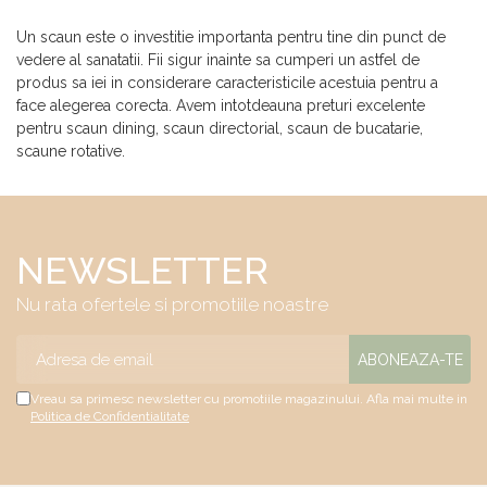
Un scaun este o investitie importanta pentru tine din punct de
vedere al sanatatii. Fii sigur inainte sa cumperi un astfel de
produs sa iei in considerare caracteristicile acestuia pentru a
face alegerea corecta. Avem intotdeauna preturi excelente
pentru scaun dining, scaun directorial, scaun de bucatarie,
scaune rotative.
NEWSLETTER
Nu rata ofertele si promotiile noastre
Vreau sa primesc newsletter cu promotiile magazinului. Afla mai multe in
Politica de Confidentialitate