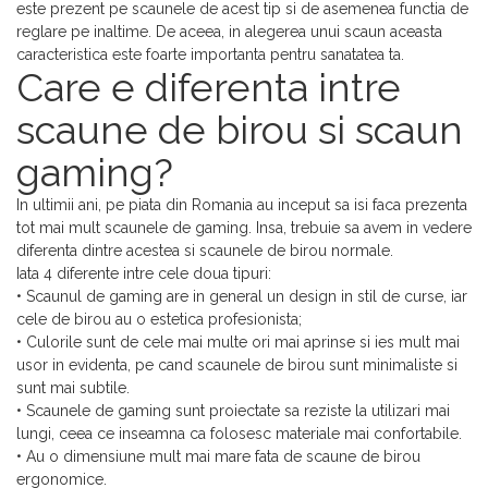
este prezent pe scaunele de acest tip si de asemenea functia de
reglare pe inaltime. De aceea, in alegerea unui scaun aceasta
caracteristica este foarte importanta pentru sanatatea ta.
Care e diferenta intre
scaune de birou si scaun
gaming?
In ultimii ani, pe piata din Romania au inceput sa isi faca prezenta
tot mai mult scaunele de gaming. Insa, trebuie sa avem in vedere
diferenta dintre acestea si scaunele de birou normale.
Iata 4 diferente intre cele doua tipuri:
• Scaunul de gaming are in general un design in stil de curse, iar
cele de birou au o estetica profesionista;
• Culorile sunt de cele mai multe ori mai aprinse si ies mult mai
usor in evidenta, pe cand scaunele de birou sunt minimaliste si
sunt mai subtile.
• Scaunele de gaming sunt proiectate sa reziste la utilizari mai
lungi, ceea ce inseamna ca folosesc materiale mai confortabile.
• Au o dimensiune mult mai mare fata de scaune de birou
ergonomice.