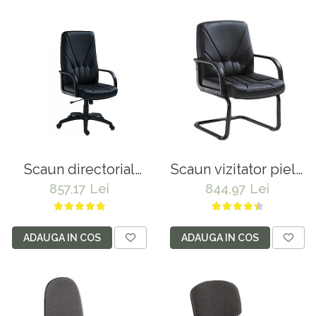
Scaun directorial
Scaun vizitator piele
piele naturala 5500
naturala 5550 S negru
857,17 Lei
844,97 Lei
negru
ADAUGA IN COS
ADAUGA IN COS