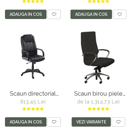
ADAUGA IN COS
ADAUGA IN COS
Scaun directorial
Scaun birou piele
5401 negru
naturala 5600
813,45 Lei
de la 1.314,73 Lei
ADAUGA IN COS
VEZI VARIANTE