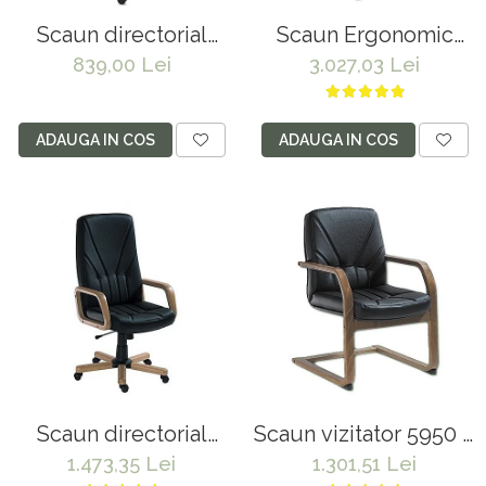
Scaun directorial
Scaun Ergonomic
OFF340, piele
Birou Ergohuman -
839,00 Lei
3.027,03 Lei
ecologica, mecanism
Confort Premium,
balans, robust,
Reglaje Inteligente si
rabatabil 180 grade,
Design Modern
ADAUGA IN COS
ADAUGA IN COS
150 kg
pentru Performanta la
Birou
Scaun directorial
Scaun vizitator 5950 S
piele naturala 5900
negru
1.473,35 Lei
1.301,51 Lei
negru