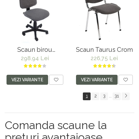
Scaun birou
Scaun Taurus Crom
ergonomic Golf
298,94 Lei
226,75 Lei
VEZI VARIANTE
VEZI VARIANTE
1
2
3
31
...
Comanda scaune la
preturi avantajoase