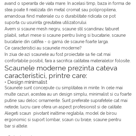
avand o speranta de viata mare. In acelasi timp, baza in forma de
stea poate fi realizata din metal cromat sau polipropilena,
amandoua fiind materiale cu o durabilitate ridicata ce pot
suporta cu usurinta greutatea utilizatorului.
Avem si scaune mesh negru, scaune stil scandinav, taburet
pliabil, seturi mese si scaune pentru living si bucatarie, scaune
bucatarie din catifea - o gamă de scaune foarte larga.
Ce caracteristici au scaunele moderne?
In ziua de azi scaunele au fost proiectate sa fie cat mai
confortabile posibil, fara a sacrifica calitatea materialelor folosite.
Scaunele moderne prezinta cateva
caracteristici, printre care:
• Design minimalist
Scaunele sunt concepute cu simplitatea in minte. In cele mai
multe cazuri, acestea au un design simplu, minimalist si cu foarte
putine sau deloc ornamente. Sunt preferate suprafetele cat mai
netede, lucru care ofera un aspect profesionist si de calitate.
Alegeti scaun pivotant inaltime reglabila, model de birou
ergonomic si suport lombar, scaun cu brațe, scaune pentru
bar si altele.