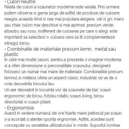
• Culori neutre
Paleta de culori a scaunelor moderne este variata. Prin urmare,
putem observa o gama larga de astfel de produse de culoare
neagra, aceasta fiind si cea mai populara alegere, cat si gri, maro
sau chiar culori mai deschise si mai aprinse, precum verde,
albastru sau rosu. Indiferent de culoarea pe care o alegi, este
important sa selectezi o culoare care sa iti complementeze
intregul birou.
• Combinatie de materiale precum lemn, metal sau
plastic
In cele mai multe cazuri, pentru a prezenta o imagine moderna
si a oferi dimensiune si personalitate scaunului, designerii
folosesc un numar mai mare de materiale. Combinatiile precum
lemnul si metalul ofera un aspect clasic, industrial ce va da o
nota deosebita biroului tau.
Un aer deosebit in locuinta vor da scaunele de bar, scaun
ergonomic de birou, fotoliu rotativ, scaun living, birou
directorial si scaun pliant.
• Ergonomice
Avand in vedere numarul de ore foarte mare petrecut pe scaun,
s-a acordat o atentie sporita ergnomiei. Astfel, acestea sunt
concepute cu sanatatea utilizatorului in minte. Suportul lombar