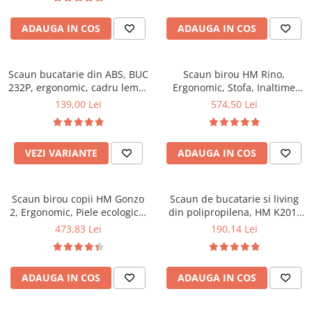
Top saltele 5 cm
94x50x42 cm, alb/gri
Scaune manager
Top saltele 10 cm
ADAUGA IN COS
ADAUGA IN COS
Mobilier bucatarie
Top saltele memory 5 cm
Mese bucatarie
Top saltele MemoHR 6.5 cm
Scaune pentru bucatarie
Scaun bucatarie din ABS, BUC
Saltele ieftine
Scaun birou HM Rino,
232P, ergonomic, cadru lemn,
Mobila bucatarie
Ergonomic, Stofa, Inaltime
Saltele cu plasa de arcuri
100 kg
reglabila, Mecanism
139,00 Lei
574,50 Lei
Seturi mese si scaune bucatarie
Saltele cu spuma
balansare, 100 kg, 122x61x40
Mobilier hol
cm, Gri
Mobila hol
VEZI VARIANTE
ADAUGA IN COS
Suporturi si rafturi pantofi
Portmantouri
Scaun birou copii HM Gonzo
Scaun de bucatarie si living
Pantofare
2, Ergonomic, Piele ecologica,
din polipropilena, HM K201,
Seturi mobilier hol
Inaltime ajustabila, Mecanism
ergonomic, baza lemn masiv,
473,83 Lei
190,14 Lei
Stender haine
balansare, 90 Kg, Mov
tapiterie cu piele ecologica,
100 kg, alb
Suport pentru umerase
Etajere
ADAUGA IN COS
ADAUGA IN COS
Cuiere
Mobilier gradinita