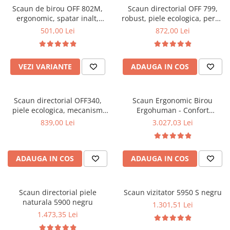
Scaun de birou OFF 802M,
Scaun directorial OFF 799,
Mese gradinita
ergonomic, spatar inalt,
robust, piele ecologica, perne
Scaune gradinita
mecanism balans, roti
duble, baza cromata,
501,00 Lei
872,00 Lei
gumate, 100 kg
mecanism multiblock, 200 kg
Set mese si scaune gradinita
Mobilier copii
VEZI VARIANTE
ADAUGA IN COS
Mobila camera copii
Scaune birou pentru copii
Saltele patuturi copii
Scaun directorial OFF340,
Scaun Ergonomic Birou
Paturi copii
piele ecologica, mecanism
Ergohuman - Confort
balans, robust, rabatabil 180
Premium, Reglaje Inteligente
Masa si scaune gradinita
839,00 Lei
3.027,03 Lei
grade, 150 kg
si Design Modern pentru
Seturi comode living si dormitor
Performanta la Birou
ADAUGA IN COS
ADAUGA IN COS
Scaun directorial piele
Scaun vizitator 5950 S negru
naturala 5900 negru
1.301,51 Lei
1.473,35 Lei