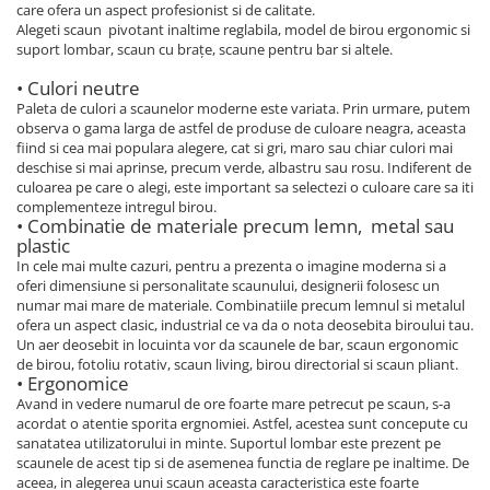
care ofera un aspect profesionist si de calitate.
Alegeti scaun pivotant inaltime reglabila, model de birou ergonomic si
suport lombar, scaun cu brațe, scaune pentru bar si altele.
• Culori neutre
Paleta de culori a scaunelor moderne este variata. Prin urmare, putem
observa o gama larga de astfel de produse de culoare neagra, aceasta
fiind si cea mai populara alegere, cat si gri, maro sau chiar culori mai
deschise si mai aprinse, precum verde, albastru sau rosu. Indiferent de
culoarea pe care o alegi, este important sa selectezi o culoare care sa iti
complementeze intregul birou.
• Combinatie de materiale precum lemn, metal sau
plastic
In cele mai multe cazuri, pentru a prezenta o imagine moderna si a
oferi dimensiune si personalitate scaunului, designerii folosesc un
numar mai mare de materiale. Combinatiile precum lemnul si metalul
ofera un aspect clasic, industrial ce va da o nota deosebita biroului tau.
Un aer deosebit in locuinta vor da scaunele de bar, scaun ergonomic
de birou, fotoliu rotativ, scaun living, birou directorial si scaun pliant.
• Ergonomice
Avand in vedere numarul de ore foarte mare petrecut pe scaun, s-a
acordat o atentie sporita ergnomiei. Astfel, acestea sunt concepute cu
sanatatea utilizatorului in minte. Suportul lombar este prezent pe
scaunele de acest tip si de asemenea functia de reglare pe inaltime. De
aceea, in alegerea unui scaun aceasta caracteristica este foarte