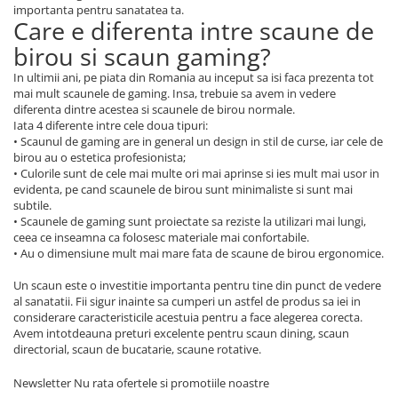
importanta pentru sanatatea ta.
Care e diferenta intre scaune de
birou si scaun gaming?
In ultimii ani, pe piata din Romania au inceput sa isi faca prezenta tot
mai mult scaunele de gaming. Insa, trebuie sa avem in vedere
diferenta dintre acestea si scaunele de birou normale.
Iata 4 diferente intre cele doua tipuri:
• Scaunul de gaming are in general un design in stil de curse, iar cele de
birou au o estetica profesionista;
• Culorile sunt de cele mai multe ori mai aprinse si ies mult mai usor in
evidenta, pe cand scaunele de birou sunt minimaliste si sunt mai
subtile.
• Scaunele de gaming sunt proiectate sa reziste la utilizari mai lungi,
ceea ce inseamna ca folosesc materiale mai confortabile.
• Au o dimensiune mult mai mare fata de scaune de birou ergonomice.
Un scaun este o investitie importanta pentru tine din punct de vedere
al sanatatii. Fii sigur inainte sa cumperi un astfel de produs sa iei in
considerare caracteristicile acestuia pentru a face alegerea corecta.
Avem intotdeauna preturi excelente pentru scaun dining, scaun
directorial, scaun de bucatarie, scaune rotative.
Newsletter
Nu rata ofertele si promotiile noastre