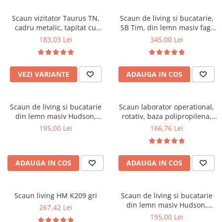
Scaune pliante
Saltele Pocket
Noptiere
Scaune birou
Saltele cu arcuri impachetate
Scaun vizitator Taurus TN,
Scaun de living si bucatarie,
Paturi
cadru metalic, tapitat cu
SB Tim, din lemn masiv fag,
individual
Scaune profesionale
Seturi de pat si saltea
stofa, stivuibil, 120 kg, negru
tapiterie stofa, lacuit, 120 kg,
183,03 Lei
345,00 Lei
Saltele Memory Pocket
Masute de toaleta
Scaune Lemn
96x43x40 cm, Alb/Rosu
Saltele Memory Foam
Mobilier living
Scaune birou copii
Saltele Memory Pocket
Scaune pentru living
VEZI VARIANTE
ADAUGA IN COS
Scaune resigilate
Saltele cu plasa arcuri
Seturi comode living si vitrine
Scaune gradinita
Saltele cu spuma
Mobila living
Scaun de living si bucatarie
Scaun laborator operational,
Saltele cu spuma
Scaune conferinta
Comode living
din lemn masiv Hudson,
rotativ, baza polipropilena,
Saltele cu spuma poliuretanica
Scaune terasa si outdoor
Set mese plus scaune
tapiterie stofa,100 kg,
piele ecologica, inaltime
195,00 Lei
166,76 Lei
94x50x42 cm, nuc/maro
ajustabila, 100 kg, negru
Saltele Latex
Mobilier birou
Saltele Memory
Scaune ergonomice
Saltele 140x200
ADAUGA IN COS
ADAUGA IN COS
Etajere Birou
Saltele 160x200
Dulap birou
Birouri
Saltele 180x200
Scaun living HM K209 gri
Scaun de living si bucatarie
Scaune pentru birou
din lemn masiv Hudson,
267,42 Lei
Top saltele
tapiterie stofa,100 kg,
195,00 Lei
Scaune pentru vizitatori