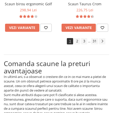
Scaun birou ergonomic Golf
Scaun Taurus Crom
298,94 Lei
226,75 Lei
VEZI VARIANTE
VEZI VARIANTE
1
2
3
31
...
Comanda scaune la preturi
avantajoase
In ultimii ani, s-a observat o crestere din ce in ce mai mare a pietei de
scaune. Un om obisnuit petrece aproximativ 8 ore pe zi la munca
asezat, ceea ce ofera alegerii unui scaun de calitate o importanta
aparte din punct de vedere al sanatatii.
Sunt multe atributii dupa care pot fi clasificate si alese acestea.
Dimensiunea, greutatea pe care o suporta, daca sunt ergonomice sau
nu, sunt doar cateva trasaturi pe care trebuie sa le ai in vedere inainte
de a cumpara scaunul perfect pentru tine. Noi avem scaune birou