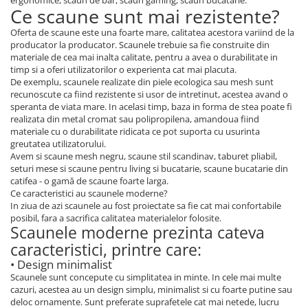
ergonomice, scaun de bar, scaun gaming, scaun bucatarie.
Ce scaune sunt mai rezistente?
Oferta de scaune este una foarte mare, calitatea acestora variind de la
producator la producator. Scaunele trebuie sa fie construite din
materiale de cea mai inalta calitate, pentru a avea o durabilitate in
timp si a oferi utilizatorilor o experienta cat mai placuta.
De exemplu, scaunele realizate din piele ecologica sau mesh sunt
recunoscute ca fiind rezistente si usor de intretinut, acestea avand o
speranta de viata mare. In acelasi timp, baza in forma de stea poate fi
realizata din metal cromat sau polipropilena, amandoua fiind
materiale cu o durabilitate ridicata ce pot suporta cu usurinta
greutatea utilizatorului.
Avem si scaune mesh negru, scaune stil scandinav, taburet pliabil,
seturi mese si scaune pentru living si bucatarie, scaune bucatarie din
catifea - o gamă de scaune foarte larga.
Ce caracteristici au scaunele moderne?
In ziua de azi scaunele au fost proiectate sa fie cat mai confortabile
posibil, fara a sacrifica calitatea materialelor folosite.
Scaunele moderne prezinta cateva
caracteristici, printre care:
• Design minimalist
Scaunele sunt concepute cu simplitatea in minte. In cele mai multe
cazuri, acestea au un design simplu, minimalist si cu foarte putine sau
deloc ornamente. Sunt preferate suprafetele cat mai netede, lucru