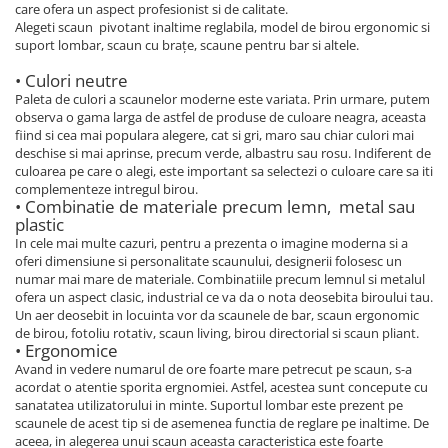
care ofera un aspect profesionist si de calitate.
Alegeti scaun pivotant inaltime reglabila, model de birou ergonomic si
suport lombar, scaun cu brațe, scaune pentru bar si altele.
• Culori neutre
Paleta de culori a scaunelor moderne este variata. Prin urmare, putem
observa o gama larga de astfel de produse de culoare neagra, aceasta
fiind si cea mai populara alegere, cat si gri, maro sau chiar culori mai
deschise si mai aprinse, precum verde, albastru sau rosu. Indiferent de
culoarea pe care o alegi, este important sa selectezi o culoare care sa iti
complementeze intregul birou.
• Combinatie de materiale precum lemn, metal sau
plastic
In cele mai multe cazuri, pentru a prezenta o imagine moderna si a
oferi dimensiune si personalitate scaunului, designerii folosesc un
numar mai mare de materiale. Combinatiile precum lemnul si metalul
ofera un aspect clasic, industrial ce va da o nota deosebita biroului tau.
Un aer deosebit in locuinta vor da scaunele de bar, scaun ergonomic
de birou, fotoliu rotativ, scaun living, birou directorial si scaun pliant.
• Ergonomice
Avand in vedere numarul de ore foarte mare petrecut pe scaun, s-a
acordat o atentie sporita ergnomiei. Astfel, acestea sunt concepute cu
sanatatea utilizatorului in minte. Suportul lombar este prezent pe
scaunele de acest tip si de asemenea functia de reglare pe inaltime. De
aceea, in alegerea unui scaun aceasta caracteristica este foarte