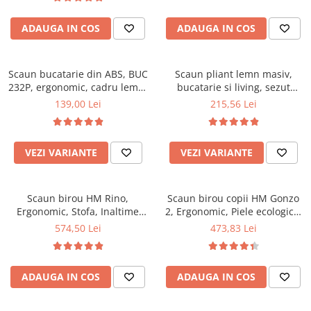
Top saltele 5 cm
94x50x42 cm, alb/gri
Scaune manager
Top saltele 10 cm
ADAUGA IN COS
ADAUGA IN COS
Mobilier bucatarie
Top saltele memory 5 cm
Mese bucatarie
Top saltele MemoHR 6.5 cm
Scaune pentru bucatarie
Scaun bucatarie din ABS, BUC
Saltele ieftine
Scaun pliant lemn masiv,
232P, ergonomic, cadru lemn,
Mobila bucatarie
bucatarie si living, sezut
Saltele cu plasa de arcuri
100 kg
tapitat cu piele ecologica, 100
139,00 Lei
215,56 Lei
Seturi mese si scaune bucatarie
Saltele cu spuma
kg, nuc
Mobilier hol
Mobila hol
VEZI VARIANTE
VEZI VARIANTE
Suporturi si rafturi pantofi
Portmantouri
Scaun birou HM Rino,
Scaun birou copii HM Gonzo
Pantofare
Ergonomic, Stofa, Inaltime
2, Ergonomic, Piele ecologica,
Seturi mobilier hol
reglabila, Mecanism
Inaltime ajustabila, Mecanism
574,50 Lei
473,83 Lei
Stender haine
balansare, 100 kg, 122x61x40
balansare, 90 Kg, Mov
cm, Gri
Suport pentru umerase
Etajere
ADAUGA IN COS
ADAUGA IN COS
Cuiere
Mobilier gradinita