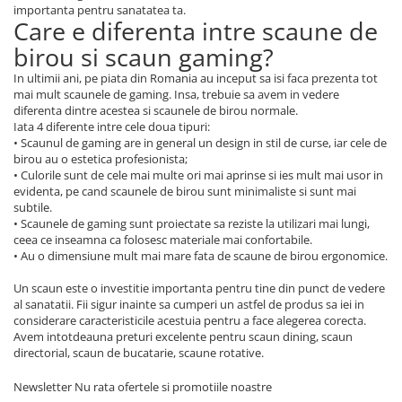
importanta pentru sanatatea ta.
Care e diferenta intre scaune de
birou si scaun gaming?
In ultimii ani, pe piata din Romania au inceput sa isi faca prezenta tot
mai mult scaunele de gaming. Insa, trebuie sa avem in vedere
diferenta dintre acestea si scaunele de birou normale.
Iata 4 diferente intre cele doua tipuri:
• Scaunul de gaming are in general un design in stil de curse, iar cele de
birou au o estetica profesionista;
• Culorile sunt de cele mai multe ori mai aprinse si ies mult mai usor in
evidenta, pe cand scaunele de birou sunt minimaliste si sunt mai
subtile.
• Scaunele de gaming sunt proiectate sa reziste la utilizari mai lungi,
ceea ce inseamna ca folosesc materiale mai confortabile.
• Au o dimensiune mult mai mare fata de scaune de birou ergonomice.
Un scaun este o investitie importanta pentru tine din punct de vedere
al sanatatii. Fii sigur inainte sa cumperi un astfel de produs sa iei in
considerare caracteristicile acestuia pentru a face alegerea corecta.
Avem intotdeauna preturi excelente pentru scaun dining, scaun
directorial, scaun de bucatarie, scaune rotative.
Newsletter
Nu rata ofertele si promotiile noastre