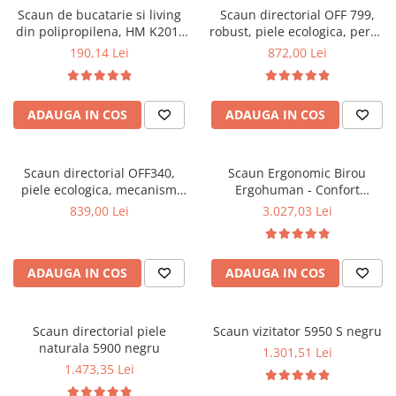
Scaun de bucatarie si living
Scaun directorial OFF 799,
Mese gradinita
din polipropilena, HM K201,
robust, piele ecologica, perne
Scaune gradinita
ergonomic, baza lemn masiv,
duble, baza cromata,
190,14 Lei
872,00 Lei
tapiterie cu piele ecologica,
mecanism multiblock, 200 kg
Set mese si scaune gradinita
100 kg, alb
Mobilier copii
ADAUGA IN COS
ADAUGA IN COS
Mobila camera copii
Scaune birou pentru copii
Saltele patuturi copii
Scaun directorial OFF340,
Scaun Ergonomic Birou
Paturi copii
piele ecologica, mecanism
Ergohuman - Confort
balans, robust, rabatabil 180
Premium, Reglaje Inteligente
Masa si scaune gradinita
839,00 Lei
3.027,03 Lei
grade, 150 kg
si Design Modern pentru
Seturi comode living si dormitor
Performanta la Birou
ADAUGA IN COS
ADAUGA IN COS
Scaun directorial piele
Scaun vizitator 5950 S negru
naturala 5900 negru
1.301,51 Lei
1.473,35 Lei