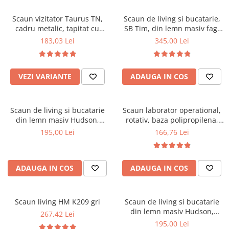
Scaune pliante
Saltele Pocket
Noptiere
Scaune birou
Saltele cu arcuri impachetate
Scaun vizitator Taurus TN,
Scaun de living si bucatarie,
Paturi
cadru metalic, tapitat cu
SB Tim, din lemn masiv fag,
individual
Scaune profesionale
Seturi de pat si saltea
stofa, stivuibil, 120 kg, negru
tapiterie stofa, lacuit, 120 kg,
183,03 Lei
345,00 Lei
Saltele Memory Pocket
Masute de toaleta
Scaune Lemn
96x43x40 cm, Alb/Rosu
Saltele Memory Foam
Mobilier living
Scaune birou copii
Saltele Memory Pocket
Scaune pentru living
VEZI VARIANTE
ADAUGA IN COS
Scaune resigilate
Saltele cu plasa arcuri
Seturi comode living si vitrine
Scaune gradinita
Saltele cu spuma
Mobila living
Scaun de living si bucatarie
Scaun laborator operational,
Saltele cu spuma
Scaune conferinta
Comode living
din lemn masiv Hudson,
rotativ, baza polipropilena,
Saltele cu spuma poliuretanica
Scaune terasa si outdoor
Set mese plus scaune
tapiterie stofa,100 kg,
piele ecologica, inaltime
195,00 Lei
166,76 Lei
94x50x42 cm, nuc/maro
ajustabila, 100 kg, negru
Saltele Latex
Mobilier birou
Saltele Memory
Scaune ergonomice
Saltele 140x200
ADAUGA IN COS
ADAUGA IN COS
Etajere Birou
Saltele 160x200
Dulap birou
Birouri
Saltele 180x200
Scaun living HM K209 gri
Scaun de living si bucatarie
Scaune pentru birou
din lemn masiv Hudson,
267,42 Lei
Top saltele
tapiterie stofa,100 kg,
195,00 Lei
Scaune pentru vizitatori