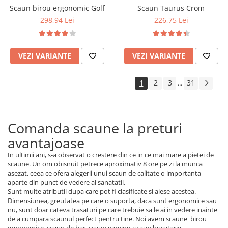
Scaun birou ergonomic Golf
Scaun Taurus Crom
298,94 Lei
226,75 Lei
VEZI VARIANTE
VEZI VARIANTE
1
2
3
31
...
Comanda scaune la preturi
avantajoase
In ultimii ani, s-a observat o crestere din ce in ce mai mare a pietei de
scaune. Un om obisnuit petrece aproximativ 8 ore pe zi la munca
asezat, ceea ce ofera alegerii unui scaun de calitate o importanta
aparte din punct de vedere al sanatatii.
Sunt multe atributii dupa care pot fi clasificate si alese acestea.
Dimensiunea, greutatea pe care o suporta, daca sunt ergonomice sau
nu, sunt doar cateva trasaturi pe care trebuie sa le ai in vedere inainte
de a cumpara scaunul perfect pentru tine. Noi avem scaune birou