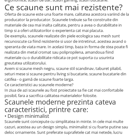
ergonomice, scaun de bar, scaun gaming, scaun bucatarie.
Ce scaune sunt mai rezistente?
Oferta de scaune este una foarte mare, calitatea acestora variind de la
producator la producator. Scaunele trebuie sa fie construite din
materiale de cea mai inalta calitate, pentru a avea o durabilitate in
timp si a oferi utilizatorilor o experienta cat mai placuta.
De exemplu, scaunele realizate din piele ecologica sau mesh sunt
recunoscute ca fiind rezistente si usor de intretinut, acestea avand o
speranta de viata mare. In acelasi timp, baza in forma de stea poate fi
realizata din metal cromat sau polipropilena, amandoua fiind
materiale cu o durabilitate ridicata ce pot suporta cu usurinta
greutatea utilizatorului.
Avem si scaune mesh negru, scaune stil scandinav, taburet pliabil,
seturi mese si scaune pentru living si bucatarie, scaune bucatarie din
catifea - o gamă de scaune foarte larga.
Ce caracteristici au scaunele moderne?
In ziua de azi scaunele au fost proiectate sa fie cat mai confortabile
posibil, fara a sacrifica calitatea materialelor folosite.
Scaunele moderne prezinta cateva
caracteristici, printre care:
• Design minimalist
Scaunele sunt concepute cu simplitatea in minte. In cele mai multe
cazuri, acestea au un design simplu, minimalist si cu foarte putine sau
deloc ornamente. Sunt preferate suprafetele cat mai netede, lucru