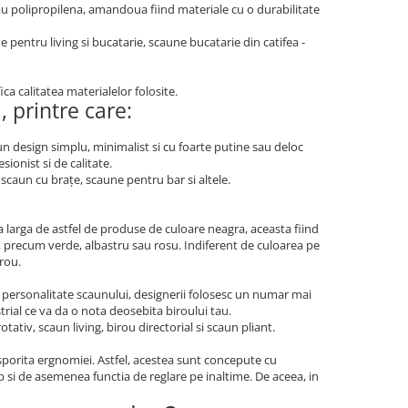
sau polipropilena, amandoua fiind materiale cu o durabilitate
 pentru living si bucatarie, scaune bucatarie din catifea -
ica calitatea materialelor folosite.
 printre care:
n design simplu, minimalist si cu foarte putine sau deloc
ionist si de calitate.
scaun cu brațe, scaune pentru bar si altele.
larga de astfel de produse de culoare neagra, aceasta fiind
se, precum verde, albastru sau rosu. Indiferent de culoarea pe
irou.
 personalitate scaunului, designerii folosesc un numar mai
rial ce va da o nota deosebita biroului tau.
ativ, scaun living, birou directorial si scaun pliant.
porita ergnomiei. Astfel, acestea sunt concepute cu
p si de asemenea functia de reglare pe inaltime. De aceea, in