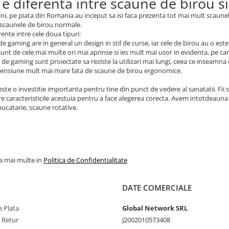
 e diferenta intre scaune de birou 
 ani, pe piata din Romania au inceput sa isi faca prezenta tot mai mult scaun
 scaunele de birou normale.
rente intre cele doua tipuri:
de gaming are in general un design in stil de curse, iar cele de birou au o este
 sunt de cele mai multe ori mai aprinse si ies mult mai usor in evidenta, pe c
 de gaming sunt proiectate sa reziste la utilizari mai lungi, ceea ce inseamna
mensiune mult mai mare fata de scaune de birou ergonomice.
ste o investitie importanta pentru tine din punct de vedere al sanatatii. Fii s
e caracteristicile acestuia pentru a face alegerea corecta. Avem intotdeauna 
ucatarie, scaune rotative.
la mai multe in
Politica de Confidentialitate
DATE COMERCIALE
 Plata
Global Network SRL
e Retur
J2002010573408