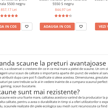
rala 5500 negru
5550 S negru
857,17 Lei
844,97 Lei
A IN COS
ADAUGA IN COS
VEZI
nda scaune la preturi avantajoase
 ani, s-a observat o crestere din ce in ce mai mare a pietei de scaune. Un om 
legerii unui scaun de calitate o importanta aparte din punct de vedere al sana
 atributii dupa care pot fi clasificate si alese acestea. Dimensiunea, greut
saturi pe care trebuie sa le ai in vedere inainte de a cumpara scaunul perf
n gaming, scaun bucatarie.
caune sunt mai rezistente?
scaune este una foarte mare, calitatea acestora variind de la producator la p
lta calitate, pentru a avea o durabilitate in timp si a oferi utilizatorilor o ex
, scaunele realizate din piele ecologica sau mesh sunt recunoscute ca fiind 