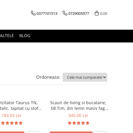
0377101513
0729005977
0,00
ALTELE
BLOG
Ordoneaza:
izitator Taurus TN,
Scaun de living si bucatarie,
alic, tapitat cu stofa,
SB Tim, din lemn masiv fag,
ibil, 120 kg, negru
tapiterie stofa, lacuit, 120 kg,
183,03 Lei
345,00 Lei
96x43x40 cm, Alb/Rosu