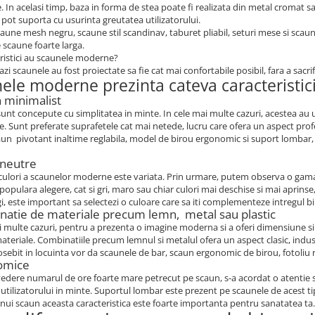
. In acelasi timp, baza in forma de stea poate fi realizata din metal cromat 
e pot suporta cu usurinta greutatea utilizatorului.
aune mesh negru, scaune stil scandinav, taburet pliabil, seturi mese si scaune
scaune foarte larga.
ristici au scaunele moderne?
azi scaunele au fost proiectate sa fie cat mai confortabile posibil, fara a sacrif
ele moderne prezinta cateva caracteristici,
n minimalist
unt concepute cu simplitatea in minte. In cele mai multe cazuri, acestea au u
 Sunt preferate suprafetele cat mai netede, lucru care ofera un aspect profes
aun pivotant inaltime reglabila, model de birou ergonomic si suport lombar, 
 neutre
culori a scaunelor moderne este variata. Prin urmare, putem observa o gama 
 populara alegere, cat si gri, maro sau chiar culori mai deschise si mai aprin
gi, este important sa selectezi o culoare care sa iti complementeze intregul b
natie de materiale precum lemn, metal sau plastic
i multe cazuri, pentru a prezenta o imagine moderna si a oferi dimensiune si
teriale. Combinatiile precum lemnul si metalul ofera un aspect clasic, indust
sebit in locuinta vor da scaunele de bar, scaun ergonomic de birou, fotoliu rot
omice
edere numarul de ore foarte mare petrecut pe scaun, s-a acordat o atentie s
utilizatorului in minte. Suportul lombar este prezent pe scaunele de acest ti
nui scaun aceasta caracteristica este foarte importanta pentru sanatatea ta.