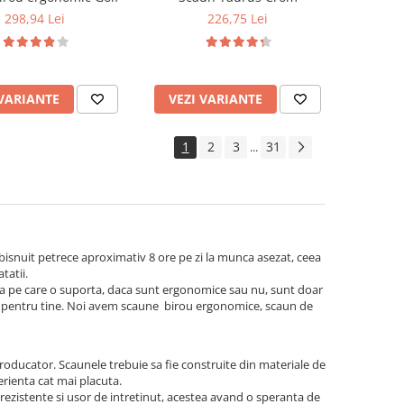
298,94 Lei
226,75 Lei
 VARIANTE
VEZI VARIANTE
1
2
3
31
...
obisnuit petrece aproximativ 8 ore pe zi la munca asezat, ceea
tatii.
atea pe care o suporta, daca sunt ergonomice sau nu, sunt doar
ect pentru tine. Noi avem scaune birou ergonomice, scaun de
roducator. Scaunele trebuie sa fie construite din materiale de
perienta cat mai placuta.
rezistente si usor de intretinut, acestea avand o speranta de