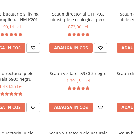
 bucatarie si living
Scaun directorial OFF 799,
Scaun 
propilena, HM K201,
robust, piele ecologica, perne
piele e
c, baza lemn masiv,
duble, baza cromata,
balans, 
190,14 Lei
872,00 Lei
e cu piele ecologica,
mecanism multiblock, 200 kg
100 kg, alb
A IN COS
ADAUGA IN COS
ADAU
 directorial piele
Scaun vizitator 5950 S negru
Scaun di
rala 5900 negru
1.301,51 Lei
1.473,35 Lei
A IN COS
ADAUGA IN COS
ADAU
 directorial piele
Scaun vizitator piele naturala
Scaun b