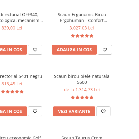
directorial OFF340,
Scaun Ergonomic Birou
cologica, mecanism
Ergohuman - Confort
robust, rabatabil 180
Premium, Reglaje Inteligente
839,00 Lei
3.027,03 Lei
grade, 150 kg
si Design Modern pentru
Performanta la Birou
GA IN COS
ADAUGA IN COS
rectorial 5401 negru
Scaun birou piele naturala
5600
813,45 Lei
de la 1.314,73 Lei
GA IN COS
VEZI VARIANTE
irou ergonomic Golf
Scaun Taurus Crom