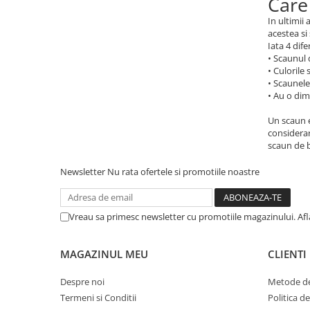
Care
In ultimii
acestea si
Iata 4 dife
• Scaunul 
• Culorile
• Scaunele
• Au o di
Un scaun e
considerar
scaun de b
Newsletter
Nu rata ofertele si promotiile noastre
Vreau sa primesc newsletter cu promotiile magazinului. Af
MAGAZINUL MEU
CLIENTI
Despre noi
Metode de
Termeni si Conditii
Politica d