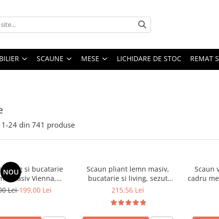
ILIER
SCAUNE
MESE
LICHIDARE DE STOC
REMAT S
e
1-
24
din
741
produse
 living si bucatarie
Scaun pliant lemn masiv,
Scaun v
NOU
emn masiv Vienna,
bucatarie si living, sezut
cadru met
erie stofa,100 kg,
tapitat cu piele ecologica, 100
stivu
00 Lei
199,00 Lei
215,56 Lei
9x40 cm, nuc/bej
kg, cires