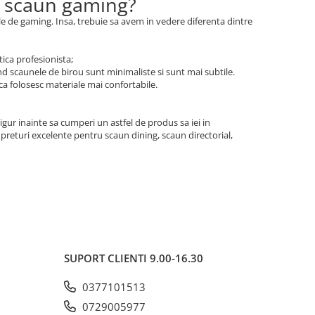
si scaun gaming?
ele de gaming. Insa, trebuie sa avem in vedere diferenta dintre
tica profesionista;
and scaunele de birou sunt minimaliste si sunt mai subtile.
 ca folosesc materiale mai confortabile.
igur inainte sa cumperi un astfel de produs sa iei in
preturi excelente pentru scaun dining, scaun directorial,
SUPORT CLIENTI
9.00-16.30
0377101513
0729005977