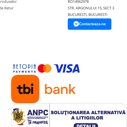
Produselor
RO14962978
de Retur
STR. ARGONULUI 15, SECT.3
BUCURESTI, BUCURESTI
Contacteaza-ne