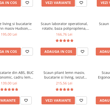
A IN COS
VEZI VARIANTE
VEZI
 living si bucatarie
Scaun laborator operational,
Scaun 
mn masiv Hudson,
rotativ, baza polipropilena,
erie stofa,100 kg,
piele ecologica, inaltime
195,00 Lei
166,76 Lei
x42 cm, nuc/maro
ajustabila, 100 kg, negru
A IN COS
ADAUGA IN COS
ADAU
catarie din ABS, BUC
Scaun pliant lemn masiv,
Scau
gonomic, cadru lemn,
bucatarie si living, sezut
Ergonom
100 kg
tapitat cu piele ecologica, 100
regl
139,00 Lei
215,56 Lei
kg, nuc
balansar
VARIANTE
VEZI VARIANTE
ADAU