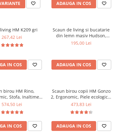
 VARIANTE
ADAUGA IN COS
living HM K209 gri
Scaun de living si bucatarie
din lemn masiv Hudson,
267,42 Lei
tapiterie stofa,100 kg,
195,00 Lei
94x50x42 cm, alb/gri
GA IN COS
ADAUGA IN COS
n birou HM Rino,
Scaun birou copii HM Gonzo
ic, Stofa, Inaltime
2, Ergonomic, Piele ecologica,
abila, Mecanism
Inaltime ajustabila, Mecanism
574,50 Lei
473,83 Lei
e, 100 kg, 122x61x40
balansare, 90 Kg, Mov
cm, Gri
GA IN COS
ADAUGA IN COS