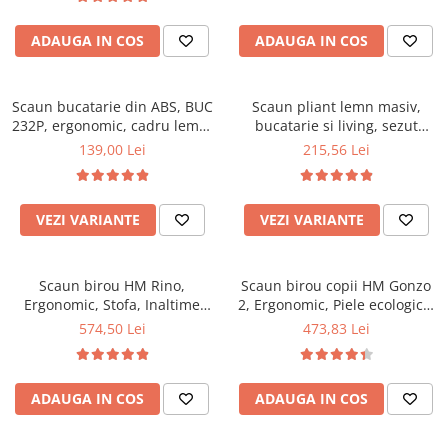
Top saltele 5 cm
94x50x42 cm, alb/gri
Scaune manager
Top saltele 10 cm
ADAUGA IN COS
ADAUGA IN COS
Mobilier bucatarie
Top saltele memory 5 cm
Mese bucatarie
Top saltele MemoHR 6.5 cm
Scaune pentru bucatarie
Scaun bucatarie din ABS, BUC
Saltele ieftine
Scaun pliant lemn masiv,
232P, ergonomic, cadru lemn,
Mobila bucatarie
bucatarie si living, sezut
Saltele cu plasa de arcuri
100 kg
tapitat cu piele ecologica, 100
139,00 Lei
215,56 Lei
Seturi mese si scaune bucatarie
Saltele cu spuma
kg, nuc
Mobilier hol
Mobila hol
VEZI VARIANTE
VEZI VARIANTE
Suporturi si rafturi pantofi
Portmantouri
Scaun birou HM Rino,
Scaun birou copii HM Gonzo
Pantofare
Ergonomic, Stofa, Inaltime
2, Ergonomic, Piele ecologica,
Seturi mobilier hol
reglabila, Mecanism
Inaltime ajustabila, Mecanism
574,50 Lei
473,83 Lei
Stender haine
balansare, 100 kg, 122x61x40
balansare, 90 Kg, Mov
cm, Gri
Suport pentru umerase
Etajere
ADAUGA IN COS
ADAUGA IN COS
Cuiere
Mobilier gradinita