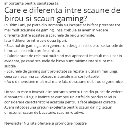
importanta pentru sanatatea ta.
Care e diferenta intre scaune de
birou si scaun gaming?
In ultimii ani, pe piata din Romania au inceput sa isi faca prezenta tot
mai mult scaunele de gaming. Insa, trebuie sa avem in vedere
diferenta dintre acestea si scaunele de birou normale.
Iata 4 diferente intre cele doua tipuri:
• Scaunul de gaming are in general un design in stil de curse, iar cele de
birou au o estetica profesionista;
• Culorile sunt de cele mai multe ori mai aprinse si ies mult mai usor in
evidenta, pe cand scaunele de birou sunt minimaliste si sunt mai
subtile.
• Scaunele de gaming sunt proiectate sa reziste la utilizari mai lungi,
ceea ce inseamna ca folosesc materiale mai confortabile.
• Au o dimensiune mult mai mare fata de scaune de birou ergonomice.
Un scaun este o investitie importanta pentru tine din punct de vedere
al sanatatii. Fii sigur inainte sa cumperi un astfel de produs sa iei in
considerare caracteristicile acestuia pentru a face alegerea corecta.
Avem intotdeauna preturi excelente pentru scaun dining, scaun
directorial, scaun de bucatarie, scaune rotative.
Newsletter
Nu rata ofertele si promotiile noastre