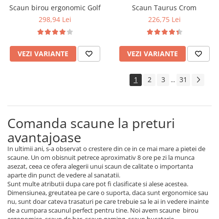
Scaun birou ergonomic Golf
Scaun Taurus Crom
298,94 Lei
226,75 Lei
VEZI VARIANTE
VEZI VARIANTE
1
2
3
31
...
Comanda scaune la preturi
avantajoase
In ultimii ani, s-a observat o crestere din ce in ce mai mare a pietei de
scaune. Un om obisnuit petrece aproximativ 8 ore pe zi la munca
asezat, ceea ce ofera alegerii unui scaun de calitate o importanta
aparte din punct de vedere al sanatatii.
Sunt multe atributii dupa care pot fi clasificate si alese acestea.
Dimensiunea, greutatea pe care o suporta, daca sunt ergonomice sau
nu, sunt doar cateva trasaturi pe care trebuie sa le ai in vedere inainte
de a cumpara scaunul perfect pentru tine. Noi avem scaune birou