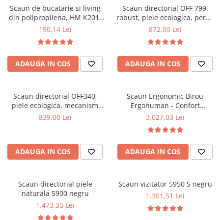
Scaun de bucatarie si living
Scaun directorial OFF 799,
Mese gradinita
din polipropilena, HM K201,
robust, piele ecologica, perne
Scaune gradinita
ergonomic, baza lemn masiv,
duble, baza cromata,
190,14 Lei
872,00 Lei
tapiterie cu piele ecologica,
mecanism multiblock, 200 kg
Set mese si scaune gradinita
100 kg, alb
Mobilier copii
ADAUGA IN COS
ADAUGA IN COS
Mobila camera copii
Scaune birou pentru copii
Saltele patuturi copii
Scaun directorial OFF340,
Scaun Ergonomic Birou
Paturi copii
piele ecologica, mecanism
Ergohuman - Confort
balans, robust, rabatabil 180
Premium, Reglaje Inteligente
Masa si scaune gradinita
839,00 Lei
3.027,03 Lei
grade, 150 kg
si Design Modern pentru
Seturi comode living si dormitor
Performanta la Birou
ADAUGA IN COS
ADAUGA IN COS
Scaun directorial piele
Scaun vizitator 5950 S negru
naturala 5900 negru
1.301,51 Lei
1.473,35 Lei