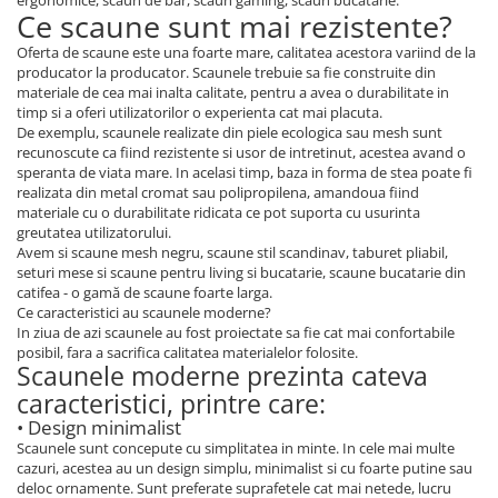
ergonomice, scaun de bar, scaun gaming, scaun bucatarie.
Ce scaune sunt mai rezistente?
Oferta de scaune este una foarte mare, calitatea acestora variind de la
producator la producator. Scaunele trebuie sa fie construite din
materiale de cea mai inalta calitate, pentru a avea o durabilitate in
timp si a oferi utilizatorilor o experienta cat mai placuta.
De exemplu, scaunele realizate din piele ecologica sau mesh sunt
recunoscute ca fiind rezistente si usor de intretinut, acestea avand o
speranta de viata mare. In acelasi timp, baza in forma de stea poate fi
realizata din metal cromat sau polipropilena, amandoua fiind
materiale cu o durabilitate ridicata ce pot suporta cu usurinta
greutatea utilizatorului.
Avem si scaune mesh negru, scaune stil scandinav, taburet pliabil,
seturi mese si scaune pentru living si bucatarie, scaune bucatarie din
catifea - o gamă de scaune foarte larga.
Ce caracteristici au scaunele moderne?
In ziua de azi scaunele au fost proiectate sa fie cat mai confortabile
posibil, fara a sacrifica calitatea materialelor folosite.
Scaunele moderne prezinta cateva
caracteristici, printre care:
• Design minimalist
Scaunele sunt concepute cu simplitatea in minte. In cele mai multe
cazuri, acestea au un design simplu, minimalist si cu foarte putine sau
deloc ornamente. Sunt preferate suprafetele cat mai netede, lucru