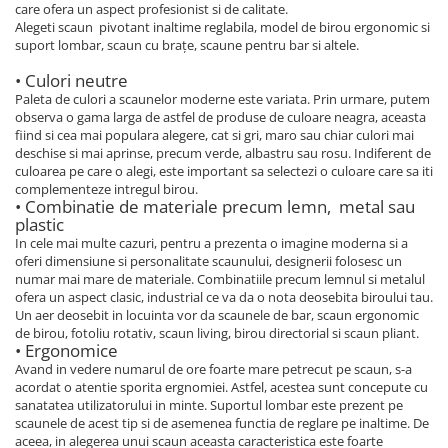
care ofera un aspect profesionist si de calitate.
Alegeti scaun pivotant inaltime reglabila, model de birou ergonomic si
suport lombar, scaun cu brațe, scaune pentru bar si altele.
• Culori neutre
Paleta de culori a scaunelor moderne este variata. Prin urmare, putem
observa o gama larga de astfel de produse de culoare neagra, aceasta
fiind si cea mai populara alegere, cat si gri, maro sau chiar culori mai
deschise si mai aprinse, precum verde, albastru sau rosu. Indiferent de
culoarea pe care o alegi, este important sa selectezi o culoare care sa iti
complementeze intregul birou.
• Combinatie de materiale precum lemn, metal sau
plastic
In cele mai multe cazuri, pentru a prezenta o imagine moderna si a
oferi dimensiune si personalitate scaunului, designerii folosesc un
numar mai mare de materiale. Combinatiile precum lemnul si metalul
ofera un aspect clasic, industrial ce va da o nota deosebita biroului tau.
Un aer deosebit in locuinta vor da scaunele de bar, scaun ergonomic
de birou, fotoliu rotativ, scaun living, birou directorial si scaun pliant.
• Ergonomice
Avand in vedere numarul de ore foarte mare petrecut pe scaun, s-a
acordat o atentie sporita ergnomiei. Astfel, acestea sunt concepute cu
sanatatea utilizatorului in minte. Suportul lombar este prezent pe
scaunele de acest tip si de asemenea functia de reglare pe inaltime. De
aceea, in alegerea unui scaun aceasta caracteristica este foarte