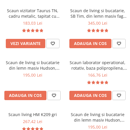
Scaune pliante
Saltele Pocket
Noptiere
Scaune birou
Saltele cu arcuri impachetate
Scaun vizitator Taurus TN,
Scaun de living si bucatarie,
Paturi
cadru metalic, tapitat cu
SB Tim, din lemn masiv fag,
individual
Scaune profesionale
Seturi de pat si saltea
stofa, stivuibil, 120 kg, negru
tapiterie stofa, lacuit, 120 kg,
183,03 Lei
345,00 Lei
Saltele Memory Pocket
Masute de toaleta
Scaune Lemn
96x43x40 cm, Alb/Rosu
Saltele Memory Foam
Mobilier living
Scaune birou copii
Saltele Memory Pocket
Scaune pentru living
VEZI VARIANTE
ADAUGA IN COS
Scaune resigilate
Saltele cu plasa arcuri
Seturi comode living si vitrine
Scaune gradinita
Saltele cu spuma
Mobila living
Scaun de living si bucatarie
Scaun laborator operational,
Saltele cu spuma
Scaune conferinta
Comode living
din lemn masiv Hudson,
rotativ, baza polipropilena,
Saltele cu spuma poliuretanica
Scaune terasa si outdoor
Set mese plus scaune
tapiterie stofa,100 kg,
piele ecologica, inaltime
195,00 Lei
166,76 Lei
94x50x42 cm, nuc/maro
ajustabila, 100 kg, negru
Saltele Latex
Mobilier birou
Saltele Memory
Scaune ergonomice
Saltele 140x200
ADAUGA IN COS
ADAUGA IN COS
Etajere Birou
Saltele 160x200
Dulap birou
Birouri
Saltele 180x200
Scaun living HM K209 gri
Scaun de living si bucatarie
Scaune pentru birou
din lemn masiv Hudson,
267,42 Lei
Top saltele
tapiterie stofa,100 kg,
195,00 Lei
Scaune pentru vizitatori