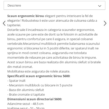
Descriere
Mese gradinita
Scaune gradinita
Scaun ergonomic birou
elegant pentru interioare la fel de
Set mese si scaune gradinita
elegante ! Robustetea ii este usor atenuata de culoarea calda a
Mobilier copii
tapiteriei.
Dotarile sale il incadreaza in categoria scaunelor ergonomice,
Mobila camera copii
acele scaune pe care este de dorit sa le folosim in activitatile de
Scaune birou pentru copii
birou, pentru confortul pe care il asigura, in special coloanei
vertebrale.Mecanismul multiblock permite balansarea scaunului
Saltele patuturi copii
ergonomic si blocarea lui in 5 pozitii diferite, iar spatarul inalt ne
Paturi copii
sprijina in mod corect coloana, asigurandu-ne totodata
momentele de relaxare pe care activitatea de birou le impune.
Masa si scaune gradinita
Acest scaun birou are baza realizata din aluminiu slefuit si bratele
Seturi comode living si dormitor
din metal cromat.
Mobilitatea este asigurata de rolele atasate.
Specificatii scaun ergonomic birou 5600
:
- Spatar inalt
- Mecanism multiblock cu blocare in 5 puncte
- Baza din aluminiu slefuit
- Brate cromate si tapitate
Dimensiuni scaun directorial 5600:
Adancime sezut - 48.5 cm
Inaltime sezut - 51 - 59 cm