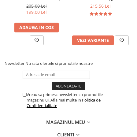
tapiterie stofa,100 kg,
tapitat cu piele ecologica,
205,00 Lei
215,56 Lei
94x49x40 cm, nuc/bej
100 kg, cires
199,00 Lei
ADAUGA IN COS
VEZI VARIANTE
Newsletter
Nu rata ofertele si promotiile noastre
Vreau sa primesc newsletter cu promotiile
magazinului. Afla mai multe in
Politica de
Confidentialitate
MAGAZINUL MEU
CLIENTI