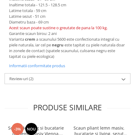
Inaltime totala - 121.5 - 128.5 cm
Latime totala - 59 cm
Latime sezut - 51 cm
Diametru baza - 69 cm
Acest scaun poate sustine o greutate de pana la 100 kg.
Garantie scaun birou: 2 ani
Varianta
crem
a scaunului 5600 este confectionata integral cu
piele naturala, iar cel pe
negru
este tapitat cu piele naturala doar
in zonele de contact (spatele scaunului, culoarea negru este
tapitat cu piele ecologica)
Informatii conformitate produs
Review-uri
(2)
PRODUSE SIMILARE
Scaun de living si bucatarie
Scaun pliant lemn masiv,
-3%
NOU
din lemn masiv Vienna,
bucatarie si living, sezut