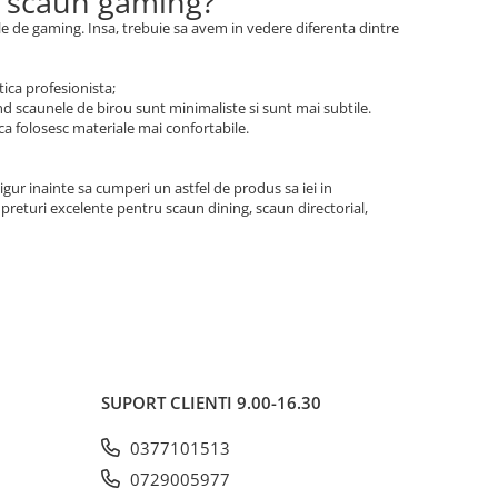
si scaun gaming?
ele de gaming. Insa, trebuie sa avem in vedere diferenta dintre
tica profesionista;
and scaunele de birou sunt minimaliste si sunt mai subtile.
 ca folosesc materiale mai confortabile.
igur inainte sa cumperi un astfel de produs sa iei in
preturi excelente pentru scaun dining, scaun directorial,
SUPORT CLIENTI
9.00-16.30
0377101513
0729005977