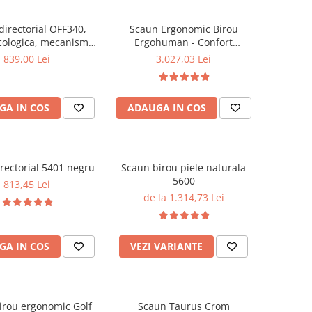
directorial OFF340,
Scaun Ergonomic Birou
cologica, mecanism
Ergohuman - Confort
robust, rabatabil 180
Premium, Reglaje Inteligente
839,00 Lei
3.027,03 Lei
grade, 150 kg
si Design Modern pentru
Performanta la Birou
GA IN COS
ADAUGA IN COS
rectorial 5401 negru
Scaun birou piele naturala
5600
813,45 Lei
de la 1.314,73 Lei
GA IN COS
VEZI VARIANTE
irou ergonomic Golf
Scaun Taurus Crom