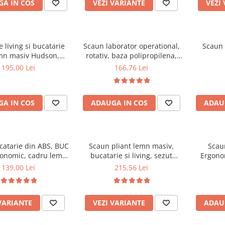
A IN COS
VEZI VARIANTE
VEZI
 living si bucatarie
Scaun laborator operational,
Scaun 
mn masiv Hudson,
rotativ, baza polipropilena,
erie stofa,100 kg,
piele ecologica, inaltime
195,00 Lei
166,76 Lei
x42 cm, nuc/maro
ajustabila, 100 kg, negru
A IN COS
ADAUGA IN COS
ADAU
catarie din ABS, BUC
Scaun pliant lemn masiv,
Scau
gonomic, cadru lemn,
bucatarie si living, sezut
Ergonom
100 kg
tapitat cu piele ecologica, 100
regl
139,00 Lei
215,56 Lei
kg, nuc
balansar
VARIANTE
VEZI VARIANTE
ADAU