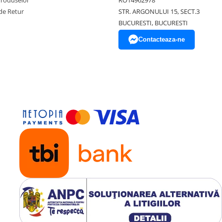
Produselor
RO14962978
de Retur
STR. ARGONULUI 15, SECT.3
BUCURESTI, BUCURESTI
Contacteaza-ne