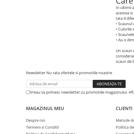
Care
In ultimii
acestea si
Iata 4 dife
• Scaunul 
• Culorile
• Scaunele
• Au o di
Un scaun e
considerar
scaun de b
Newsletter
Nu rata ofertele si promotiile noastre
Vreau sa primesc newsletter cu promotiile magazinului. Af
MAGAZINUL MEU
CLIENTI
Despre noi
Metode de
Termeni si Conditii
Politica d