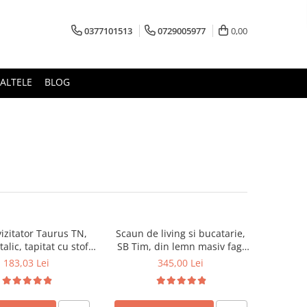
0377101513
0729005977
0,00
ALTELE
BLOG
izitator Taurus TN,
Scaun de living si bucatarie,
alic, tapitat cu stofa,
SB Tim, din lemn masiv fag,
ibil, 120 kg, negru
tapiterie stofa, lacuit, 120 kg,
183,03 Lei
345,00 Lei
96x43x40 cm, Alb/Rosu