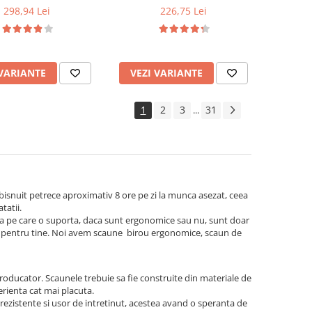
298,94 Lei
226,75 Lei
 VARIANTE
VEZI VARIANTE
1
2
3
31
...
obisnuit petrece aproximativ 8 ore pe zi la munca asezat, ceea
tatii.
atea pe care o suporta, daca sunt ergonomice sau nu, sunt doar
ect pentru tine. Noi avem scaune birou ergonomice, scaun de
roducator. Scaunele trebuie sa fie construite din materiale de
perienta cat mai placuta.
rezistente si usor de intretinut, acestea avand o speranta de