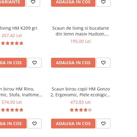
 VARIANTE
ADAUGA IN COS
living HM K209 gri
Scaun de living si bucatarie
din lemn masiv Hudson,
267,42 Lei
tapiterie stofa,100 kg,
195,00 Lei
94x50x42 cm, alb/gri
GA IN COS
ADAUGA IN COS
n birou HM Rino,
Scaun birou copii HM Gonzo
ic, Stofa, Inaltime
2, Ergonomic, Piele ecologica,
abila, Mecanism
Inaltime ajustabila, Mecanism
574,50 Lei
473,83 Lei
e, 100 kg, 122x61x40
balansare, 90 Kg, Mov
cm, Gri
GA IN COS
ADAUGA IN COS