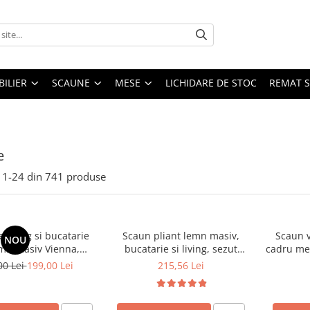
ILIER
SCAUNE
MESE
LICHIDARE DE STOC
REMAT S
e
1-
24
din
741
produse
 living si bucatarie
Scaun pliant lemn masiv,
Scaun v
NOU
emn masiv Vienna,
bucatarie si living, sezut
cadru met
erie stofa,100 kg,
tapitat cu piele ecologica, 100
stivu
00 Lei
199,00 Lei
215,56 Lei
9x40 cm, nuc/bej
kg, cires