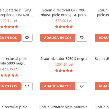
 bucatarie si living
Scaun directorial OFF 799,
Scaun 
propilena, HM K201,
robust, piele ecologica, perne
piele e
c, baza lemn masiv,
duble, baza cromata,
balans, 
190,14 Lei
872,00 Lei
e cu piele ecologica,
mecanism multiblock, 200 kg
100 kg, alb
A IN COS
ADAUGA IN COS
ADAU
 directorial piele
Scaun vizitator 5950 S negru
Scaun di
rala 5900 negru
1.301,51 Lei
1.473,35 Lei
A IN COS
ADAUGA IN COS
ADAU
 directorial piele
Scaun vizitator piele naturala
Scaun b