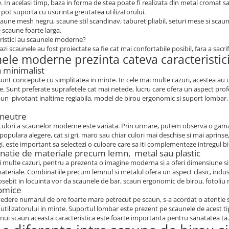
. In acelasi timp, baza in forma de stea poate fi realizata din metal cromat 
e pot suporta cu usurinta greutatea utilizatorului.
aune mesh negru, scaune stil scandinav, taburet pliabil, seturi mese si scaune
scaune foarte larga.
ristici au scaunele moderne?
azi scaunele au fost proiectate sa fie cat mai confortabile posibil, fara a sacrif
ele moderne prezinta cateva caracteristici,
n minimalist
unt concepute cu simplitatea in minte. In cele mai multe cazuri, acestea au u
 Sunt preferate suprafetele cat mai netede, lucru care ofera un aspect profes
aun pivotant inaltime reglabila, model de birou ergonomic si suport lombar, 
 neutre
culori a scaunelor moderne este variata. Prin urmare, putem observa o gama 
 populara alegere, cat si gri, maro sau chiar culori mai deschise si mai aprin
gi, este important sa selectezi o culoare care sa iti complementeze intregul b
natie de materiale precum lemn, metal sau plastic
i multe cazuri, pentru a prezenta o imagine moderna si a oferi dimensiune si
teriale. Combinatiile precum lemnul si metalul ofera un aspect clasic, indust
sebit in locuinta vor da scaunele de bar, scaun ergonomic de birou, fotoliu rot
omice
edere numarul de ore foarte mare petrecut pe scaun, s-a acordat o atentie s
utilizatorului in minte. Suportul lombar este prezent pe scaunele de acest ti
nui scaun aceasta caracteristica este foarte importanta pentru sanatatea ta.