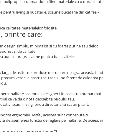
sau polipropilena, amandoua fiind materiale cu o durabilitate
 pentru living si bucatarie, scaune bucatarie din catifea -
ica calitatea materialelor folosite.
 printre care:
n design simplu, minimalist si cu foarte putine sau deloc
ionist si de calitate.
scaun cu brațe, scaune pentru bar si altele.
larga de astfel de produse de culoare neagra, aceasta fiind
se, precum verde, albastru sau rosu. Indiferent de culoarea pe
irou.
 personalitate scaunului, designerii folosesc un numar mai
rial ce va da o nota deosebita biroului tau.
ativ, scaun living, birou directorial si scaun pliant.
porita ergnomiei. Astfel, acestea sunt concepute cu
p si de asemenea functia de reglare pe inaltime. De aceea, in