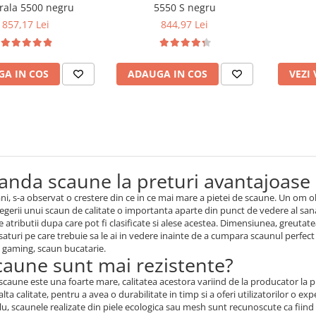
rala 5500 negru
5550 S negru
857,17 Lei
844,97 Lei
A IN COS
ADAUGA IN COS
VEZI
nda scaune la preturi avantajoase
 ani, s-a observat o crestere din ce in ce mai mare a pietei de scaune. Un om 
legerii unui scaun de calitate o importanta aparte din punct de vedere al sana
 atributii dupa care pot fi clasificate si alese acestea. Dimensiunea, greut
saturi pe care trebuie sa le ai in vedere inainte de a cumpara scaunul perf
n gaming, scaun bucatarie.
caune sunt mai rezistente?
scaune este una foarte mare, calitatea acestora variind de la producator la p
lta calitate, pentru a avea o durabilitate in timp si a oferi utilizatorilor o ex
, scaunele realizate din piele ecologica sau mesh sunt recunoscute ca fiind 