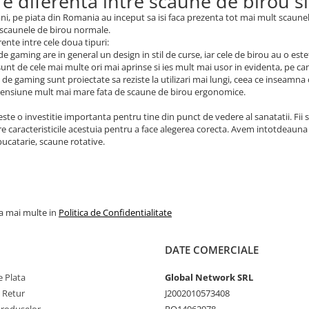
 e diferenta intre scaune de birou 
 ani, pe piata din Romania au inceput sa isi faca prezenta tot mai mult scaun
 scaunele de birou normale.
rente intre cele doua tipuri:
de gaming are in general un design in stil de curse, iar cele de birou au o este
 sunt de cele mai multe ori mai aprinse si ies mult mai usor in evidenta, pe c
 de gaming sunt proiectate sa reziste la utilizari mai lungi, ceea ce inseamna
mensiune mult mai mare fata de scaune de birou ergonomice.
ste o investitie importanta pentru tine din punct de vedere al sanatatii. Fii s
e caracteristicile acestuia pentru a face alegerea corecta. Avem intotdeauna 
ucatarie, scaune rotative.
la mai multe in
Politica de Confidentialitate
DATE COMERCIALE
 Plata
Global Network SRL
e Retur
J2002010573408