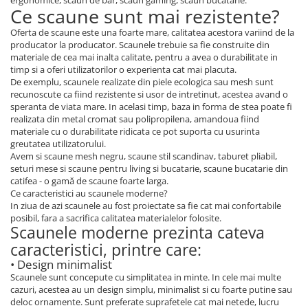
ergonomice, scaun de bar, scaun gaming, scaun bucatarie.
Ce scaune sunt mai rezistente?
Oferta de scaune este una foarte mare, calitatea acestora variind de la
producator la producator. Scaunele trebuie sa fie construite din
materiale de cea mai inalta calitate, pentru a avea o durabilitate in
timp si a oferi utilizatorilor o experienta cat mai placuta.
De exemplu, scaunele realizate din piele ecologica sau mesh sunt
recunoscute ca fiind rezistente si usor de intretinut, acestea avand o
speranta de viata mare. In acelasi timp, baza in forma de stea poate fi
realizata din metal cromat sau polipropilena, amandoua fiind
materiale cu o durabilitate ridicata ce pot suporta cu usurinta
greutatea utilizatorului.
Avem si scaune mesh negru, scaune stil scandinav, taburet pliabil,
seturi mese si scaune pentru living si bucatarie, scaune bucatarie din
catifea - o gamă de scaune foarte larga.
Ce caracteristici au scaunele moderne?
In ziua de azi scaunele au fost proiectate sa fie cat mai confortabile
posibil, fara a sacrifica calitatea materialelor folosite.
Scaunele moderne prezinta cateva
caracteristici, printre care:
• Design minimalist
Scaunele sunt concepute cu simplitatea in minte. In cele mai multe
cazuri, acestea au un design simplu, minimalist si cu foarte putine sau
deloc ornamente. Sunt preferate suprafetele cat mai netede, lucru