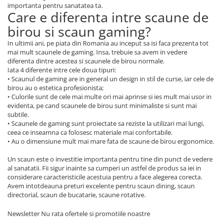
importanta pentru sanatatea ta.
Care e diferenta intre scaune de
birou si scaun gaming?
In ultimii ani, pe piata din Romania au inceput sa isi faca prezenta tot
mai mult scaunele de gaming. Insa, trebuie sa avem in vedere
diferenta dintre acestea si scaunele de birou normale.
Iata 4 diferente intre cele doua tipuri:
• Scaunul de gaming are in general un design in stil de curse, iar cele de
birou au o estetica profesionista;
• Culorile sunt de cele mai multe ori mai aprinse si ies mult mai usor in
evidenta, pe cand scaunele de birou sunt minimaliste si sunt mai
subtile.
• Scaunele de gaming sunt proiectate sa reziste la utilizari mai lungi,
ceea ce inseamna ca folosesc materiale mai confortabile.
• Au o dimensiune mult mai mare fata de scaune de birou ergonomice.
Un scaun este o investitie importanta pentru tine din punct de vedere
al sanatatii. Fii sigur inainte sa cumperi un astfel de produs sa iei in
considerare caracteristicile acestuia pentru a face alegerea corecta.
Avem intotdeauna preturi excelente pentru scaun dining, scaun
directorial, scaun de bucatarie, scaune rotative.
Newsletter
Nu rata ofertele si promotiile noastre