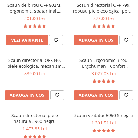
Scaun de birou OFF 802M,
Scaun directorial OFF 799,
Mese gradinita
ergonomic, spatar inalt,
robust, piele ecologica, perne
Scaune gradinita
mecanism balans, roti
duble, baza cromata,
501,00 Lei
872,00 Lei
gumate, 100 kg
mecanism multiblock, 200 kg
Set mese si scaune gradinita
Mobilier copii
VEZI VARIANTE
ADAUGA IN COS
Mobila camera copii
Scaune birou pentru copii
Saltele patuturi copii
Scaun directorial OFF340,
Scaun Ergonomic Birou
Paturi copii
piele ecologica, mecanism
Ergohuman - Confort
balans, robust, rabatabil 180
Premium, Reglaje Inteligente
Masa si scaune gradinita
839,00 Lei
3.027,03 Lei
grade, 150 kg
si Design Modern pentru
Seturi comode living si dormitor
Performanta la Birou
ADAUGA IN COS
ADAUGA IN COS
Scaun directorial piele
Scaun vizitator 5950 S negru
naturala 5900 negru
1.301,51 Lei
1.473,35 Lei