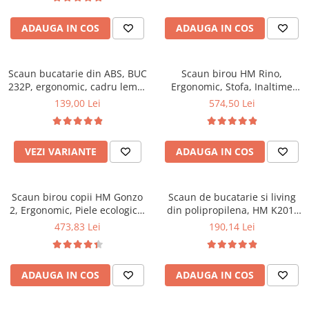
Top saltele 5 cm
94x50x42 cm, alb/gri
Scaune manager
Top saltele 10 cm
ADAUGA IN COS
ADAUGA IN COS
Mobilier bucatarie
Top saltele memory 5 cm
Mese bucatarie
Top saltele MemoHR 6.5 cm
Scaune pentru bucatarie
Scaun bucatarie din ABS, BUC
Saltele ieftine
Scaun birou HM Rino,
232P, ergonomic, cadru lemn,
Mobila bucatarie
Ergonomic, Stofa, Inaltime
Saltele cu plasa de arcuri
100 kg
reglabila, Mecanism
139,00 Lei
574,50 Lei
Seturi mese si scaune bucatarie
Saltele cu spuma
balansare, 100 kg, 122x61x40
Mobilier hol
cm, Gri
Mobila hol
VEZI VARIANTE
ADAUGA IN COS
Suporturi si rafturi pantofi
Portmantouri
Scaun birou copii HM Gonzo
Scaun de bucatarie si living
Pantofare
2, Ergonomic, Piele ecologica,
din polipropilena, HM K201,
Seturi mobilier hol
Inaltime ajustabila, Mecanism
ergonomic, baza lemn masiv,
473,83 Lei
190,14 Lei
Stender haine
balansare, 90 Kg, Mov
tapiterie cu piele ecologica,
100 kg, alb
Suport pentru umerase
Etajere
ADAUGA IN COS
ADAUGA IN COS
Cuiere
Mobilier gradinita