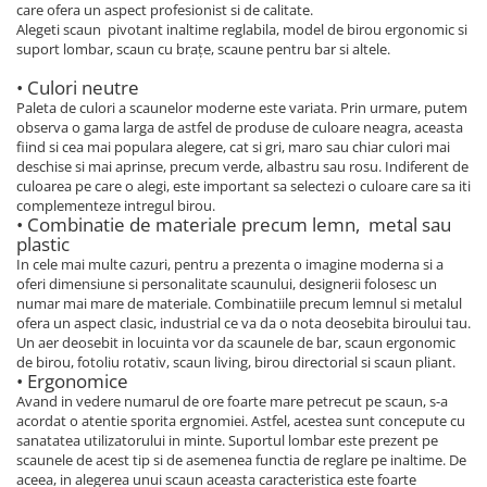
care ofera un aspect profesionist si de calitate.
Alegeti scaun pivotant inaltime reglabila, model de birou ergonomic si
suport lombar, scaun cu brațe, scaune pentru bar si altele.
• Culori neutre
Paleta de culori a scaunelor moderne este variata. Prin urmare, putem
observa o gama larga de astfel de produse de culoare neagra, aceasta
fiind si cea mai populara alegere, cat si gri, maro sau chiar culori mai
deschise si mai aprinse, precum verde, albastru sau rosu. Indiferent de
culoarea pe care o alegi, este important sa selectezi o culoare care sa iti
complementeze intregul birou.
• Combinatie de materiale precum lemn, metal sau
plastic
In cele mai multe cazuri, pentru a prezenta o imagine moderna si a
oferi dimensiune si personalitate scaunului, designerii folosesc un
numar mai mare de materiale. Combinatiile precum lemnul si metalul
ofera un aspect clasic, industrial ce va da o nota deosebita biroului tau.
Un aer deosebit in locuinta vor da scaunele de bar, scaun ergonomic
de birou, fotoliu rotativ, scaun living, birou directorial si scaun pliant.
• Ergonomice
Avand in vedere numarul de ore foarte mare petrecut pe scaun, s-a
acordat o atentie sporita ergnomiei. Astfel, acestea sunt concepute cu
sanatatea utilizatorului in minte. Suportul lombar este prezent pe
scaunele de acest tip si de asemenea functia de reglare pe inaltime. De
aceea, in alegerea unui scaun aceasta caracteristica este foarte