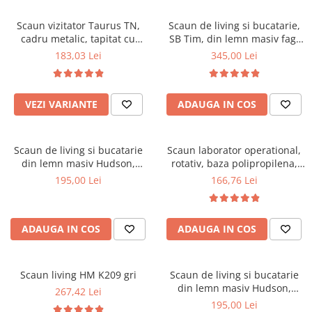
Scaune pliante
Saltele Pocket
Noptiere
Scaune birou
Saltele cu arcuri impachetate
Scaun vizitator Taurus TN,
Scaun de living si bucatarie,
Paturi
cadru metalic, tapitat cu
SB Tim, din lemn masiv fag,
individual
Scaune profesionale
Seturi de pat si saltea
stofa, stivuibil, 120 kg, negru
tapiterie stofa, lacuit, 120 kg,
183,03 Lei
345,00 Lei
Saltele Memory Pocket
Masute de toaleta
Scaune Lemn
96x43x40 cm, Alb/Rosu
Saltele Memory Foam
Mobilier living
Scaune birou copii
Saltele Memory Pocket
Scaune pentru living
VEZI VARIANTE
ADAUGA IN COS
Scaune resigilate
Saltele cu plasa arcuri
Seturi comode living si vitrine
Scaune gradinita
Saltele cu spuma
Mobila living
Scaun de living si bucatarie
Scaun laborator operational,
Saltele cu spuma
Scaune conferinta
Comode living
din lemn masiv Hudson,
rotativ, baza polipropilena,
Saltele cu spuma poliuretanica
Scaune terasa si outdoor
Set mese plus scaune
tapiterie stofa,100 kg,
piele ecologica, inaltime
195,00 Lei
166,76 Lei
94x50x42 cm, nuc/maro
ajustabila, 100 kg, negru
Saltele Latex
Mobilier birou
Saltele Memory
Scaune ergonomice
Saltele 140x200
ADAUGA IN COS
ADAUGA IN COS
Etajere Birou
Saltele 160x200
Dulap birou
Birouri
Saltele 180x200
Scaun living HM K209 gri
Scaun de living si bucatarie
Scaune pentru birou
din lemn masiv Hudson,
267,42 Lei
Top saltele
tapiterie stofa,100 kg,
195,00 Lei
Scaune pentru vizitatori