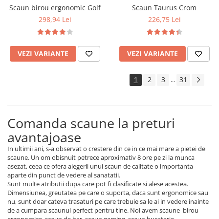
Scaun birou ergonomic Golf
Scaun Taurus Crom
298,94 Lei
226,75 Lei
VEZI VARIANTE
VEZI VARIANTE
1
2
3
31
...
Comanda scaune la preturi
avantajoase
In ultimii ani, s-a observat o crestere din ce in ce mai mare a pietei de
scaune. Un om obisnuit petrece aproximativ 8 ore pe zi la munca
asezat, ceea ce ofera alegerii unui scaun de calitate o importanta
aparte din punct de vedere al sanatatii.
Sunt multe atributii dupa care pot fi clasificate si alese acestea.
Dimensiunea, greutatea pe care o suporta, daca sunt ergonomice sau
nu, sunt doar cateva trasaturi pe care trebuie sa le ai in vedere inainte
de a cumpara scaunul perfect pentru tine. Noi avem scaune birou