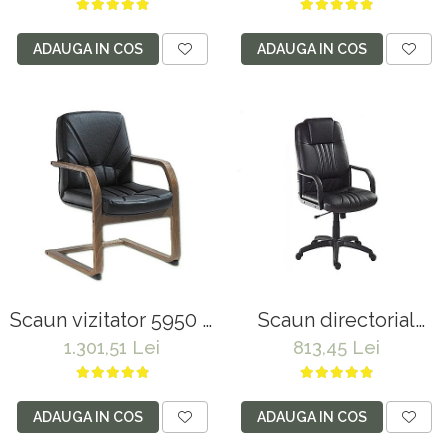
Reglaje Inteligente si
Design Modern
ADAUGA IN COS
ADAUGA IN COS
pentru Performanta la
Birou
Scaun vizitator 5950 S
Scaun directorial
negru
5401 negru
1.301,51 Lei
813,45 Lei
ADAUGA IN COS
ADAUGA IN COS