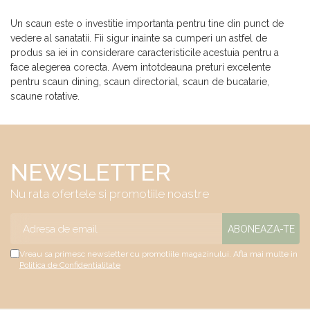
Un scaun este o investitie importanta pentru tine din punct de
vedere al sanatatii. Fii sigur inainte sa cumperi un astfel de
produs sa iei in considerare caracteristicile acestuia pentru a
face alegerea corecta. Avem intotdeauna preturi excelente
pentru scaun dining, scaun directorial, scaun de bucatarie,
scaune rotative.
NEWSLETTER
Nu rata ofertele si promotiile noastre
Vreau sa primesc newsletter cu promotiile magazinului. Afla mai multe in
Politica de Confidentialitate