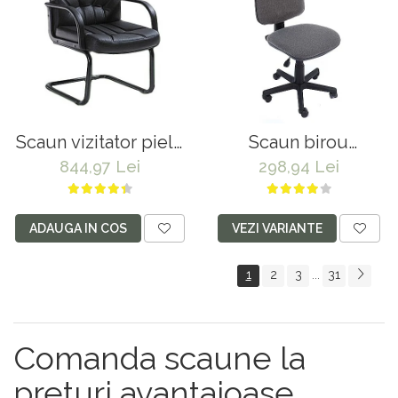
Scaun vizitator piele
Scaun birou
naturala 5550 S negru
ergonomic Golf
844,97 Lei
298,94 Lei
ADAUGA IN COS
VEZI VARIANTE
1
2
3
31
...
Comanda scaune la
preturi avantajoase