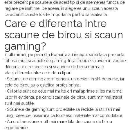
este prezent pe scaunele de acest tip si de asemenea functia de
reglare pe inaltime. De aceea, in alegerea unui scaun aceasta
caracteristica este foarte importanta pentru sanatatea ta.
Care e diferenta intre
scaune de birou si scaun
gaming?
In ultimii ani, pe piata din Romania au inceput sa isi faca prezenta
tot mai mult scaunele de gaming. Insa, trebuie sa avem in vedere
diferenta dintre acestea si scaunele de birou normale.
Iata 4 diferente intre cele doua tipuri:
• Scaunul de gaming are in general un design in stil de curse, iar
cele de birou au o estetica profesionista;
• Culorile sunt de cele mai multe ori mai aprinse si ies mult mai
usor in evidenta, pe cand scaunele de birou sunt minimaliste si
sunt mai subtile.
• Scaunele de gaming sunt proiectate sa reziste la utilizari mai
lungi, ceea ce inseamna ca folosesc materiale mai confortabile.
• Au o dimensiune mult mai mare fata de scaune de birou
ergonomice.