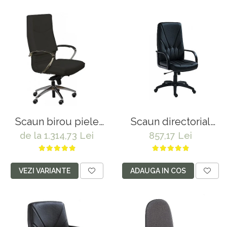
Scaun birou piele
Scaun directorial
naturala 5600
piele naturala 5500
de la 1.314,73 Lei
857,17 Lei
negru
VEZI VARIANTE
ADAUGA IN COS