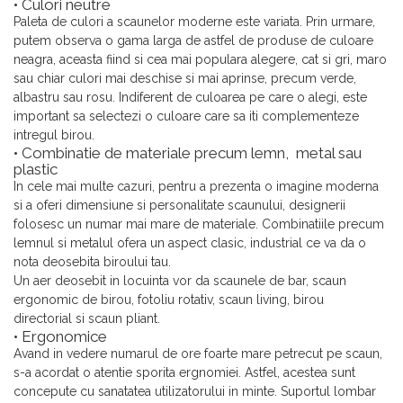
• Culori neutre
Paleta de culori a scaunelor moderne este variata. Prin urmare,
putem observa o gama larga de astfel de produse de culoare
neagra, aceasta fiind si cea mai populara alegere, cat si gri, maro
sau chiar culori mai deschise si mai aprinse, precum verde,
albastru sau rosu. Indiferent de culoarea pe care o alegi, este
important sa selectezi o culoare care sa iti complementeze
intregul birou.
• Combinatie de materiale precum lemn, metal sau
plastic
In cele mai multe cazuri, pentru a prezenta o imagine moderna
si a oferi dimensiune si personalitate scaunului, designerii
folosesc un numar mai mare de materiale. Combinatiile precum
lemnul si metalul ofera un aspect clasic, industrial ce va da o
nota deosebita biroului tau.
Un aer deosebit in locuinta vor da scaunele de bar, scaun
ergonomic de birou, fotoliu rotativ, scaun living, birou
directorial si scaun pliant.
• Ergonomice
Avand in vedere numarul de ore foarte mare petrecut pe scaun,
s-a acordat o atentie sporita ergnomiei. Astfel, acestea sunt
concepute cu sanatatea utilizatorului in minte. Suportul lombar