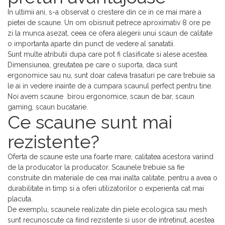
In ultimii ani, s-a observat o crestere din ce in ce mai mare a
pietei de scaune. Un om obisnuit petrece aproximativ 8 ore pe
zi la munca asezat, ceea ce ofera alegerii unui scaun de calitate
o importanta aparte din punct de vedere al sanatatii.
Sunt multe atributii dupa care pot fi clasificate si alese acestea.
Dimensiunea, greutatea pe care o suporta, daca sunt
ergonomice sau nu, sunt doar cateva trasaturi pe care trebuie sa
le ai in vedere inainte de a cumpara scaunul perfect pentru tine.
Noi avem scaune birou ergonomice, scaun de bar, scaun
gaming, scaun bucatarie.
Ce scaune sunt mai
rezistente?
Oferta de scaune este una foarte mare, calitatea acestora variind
de la producator la producator. Scaunele trebuie sa fie
construite din materiale de cea mai inalta calitate, pentru a avea o
durabilitate in timp si a oferi utilizatorilor o experienta cat mai
placuta.
De exemplu, scaunele realizate din piele ecologica sau mesh
sunt recunoscute ca fiind rezistente si usor de intretinut, acestea