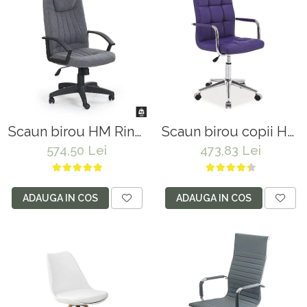
Scaun birou HM Rino,
Scaun birou copii HM
Ergonomic, Stofa,
Gonzo 2, Ergonomic,
574,50 Lei
473,83 Lei
Inaltime reglabila,
Piele ecologica,
Mecanism balansare,
Inaltime ajustabila,
100 kg, 122x61x40 cm,
Mecanism balansare,
ADAUGA IN COS
ADAUGA IN COS
Gri
90 Kg, Mov