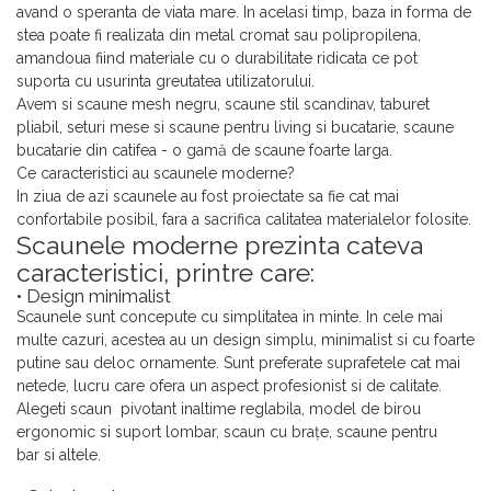
avand o speranta de viata mare. In acelasi timp, baza in forma de
stea poate fi realizata din metal cromat sau polipropilena,
amandoua fiind materiale cu o durabilitate ridicata ce pot
suporta cu usurinta greutatea utilizatorului.
Avem si scaune mesh negru, scaune stil scandinav, taburet
pliabil, seturi mese si scaune pentru living si bucatarie, scaune
bucatarie din catifea - o gamă de scaune foarte larga.
Ce caracteristici au scaunele moderne?
In ziua de azi scaunele au fost proiectate sa fie cat mai
confortabile posibil, fara a sacrifica calitatea materialelor folosite.
Scaunele moderne prezinta cateva
caracteristici, printre care:
• Design minimalist
Scaunele sunt concepute cu simplitatea in minte. In cele mai
multe cazuri, acestea au un design simplu, minimalist si cu foarte
putine sau deloc ornamente. Sunt preferate suprafetele cat mai
netede, lucru care ofera un aspect profesionist si de calitate.
Alegeti scaun pivotant inaltime reglabila, model de birou
ergonomic si suport lombar, scaun cu brațe, scaune pentru
bar si altele.