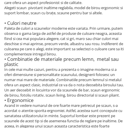
care ofera un aspect profesionist si de calitate.
Alegeti scaun pivotant inaltime reglabila, model de birou ergonomic si
suport lombar, scaun cu brațe, scaune pentru bar si altele.
• Culori neutre
Paleta de culori a scaunelor moderne este variata. Prin urmare, putem
observa o gama larga de astfel de produse de culoare neagra, aceasta
fiind si cea mai populara alegere, cat si gri, maro sau chiar culori mai
deschise si mai aprinse, precum verde, albastru sau rosu. Indiferent de
culoarea pe care o alegi, este important sa selectezi o culoare care sa iti
complementeze intregul birou.
• Combinatie de materiale precum lemn, metal sau
plastic
In cele mai multe cazuri, pentru a prezenta o imagine moderna si a
oferi dimensiune si personalitate scaunului, designerii folosesc un
numar mai mare de materiale. Combinatiile precum lemnul si metalul
ofera un aspect clasic, industrial ce va da o nota deosebita biroului tau.
Un aer deosebit in locuinta vor da scaunele de bar, scaun ergonomic
de birou, fotoliu rotativ, scaun living, birou directorial si scaun pliant.
• Ergonomice
Avand in vedere numarul de ore foarte mare petrecut pe scaun, s-a
acordat o atentie sporita ergnomiei. Astfel, acestea sunt concepute cu
sanatatea utilizatorului in minte. Suportul lombar este prezent pe
scaunele de acest tip si de asemenea functia de reglare pe inaltime. De
aceea, in alegerea unui scaun aceasta caracteristica este foarte