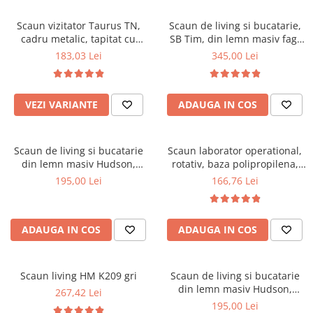
Scaune pliante
Saltele Pocket
Noptiere
Scaune birou
Saltele cu arcuri impachetate
Scaun vizitator Taurus TN,
Scaun de living si bucatarie,
Paturi
cadru metalic, tapitat cu
SB Tim, din lemn masiv fag,
individual
Scaune profesionale
Seturi de pat si saltea
stofa, stivuibil, 120 kg, negru
tapiterie stofa, lacuit, 120 kg,
183,03 Lei
345,00 Lei
Saltele Memory Pocket
Masute de toaleta
Scaune Lemn
96x43x40 cm, Alb/Rosu
Saltele Memory Foam
Mobilier living
Scaune birou copii
Saltele Memory Pocket
Scaune pentru living
VEZI VARIANTE
ADAUGA IN COS
Scaune resigilate
Saltele cu plasa arcuri
Seturi comode living si vitrine
Scaune gradinita
Saltele cu spuma
Mobila living
Scaun de living si bucatarie
Scaun laborator operational,
Saltele cu spuma
Scaune conferinta
Comode living
din lemn masiv Hudson,
rotativ, baza polipropilena,
Saltele cu spuma poliuretanica
Scaune terasa si outdoor
Set mese plus scaune
tapiterie stofa,100 kg,
piele ecologica, inaltime
195,00 Lei
166,76 Lei
94x50x42 cm, nuc/maro
ajustabila, 100 kg, negru
Saltele Latex
Mobilier birou
Saltele Memory
Scaune ergonomice
Saltele 140x200
ADAUGA IN COS
ADAUGA IN COS
Etajere Birou
Saltele 160x200
Dulap birou
Birouri
Saltele 180x200
Scaun living HM K209 gri
Scaun de living si bucatarie
Scaune pentru birou
din lemn masiv Hudson,
267,42 Lei
Top saltele
tapiterie stofa,100 kg,
195,00 Lei
Scaune pentru vizitatori