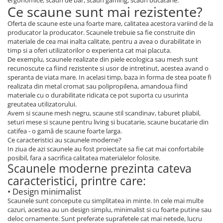
ergonomice, scaun de bar, scaun gaming, scaun bucatarie.
Ce scaune sunt mai rezistente?
Oferta de scaune este una foarte mare, calitatea acestora variind de la
producator la producator. Scaunele trebuie sa fie construite din
materiale de cea mai inalta calitate, pentru a avea o durabilitate in
timp si a oferi utilizatorilor o experienta cat mai placuta.
De exemplu, scaunele realizate din piele ecologica sau mesh sunt
recunoscute ca fiind rezistente si usor de intretinut, acestea avand o
speranta de viata mare. In acelasi timp, baza in forma de stea poate fi
realizata din metal cromat sau polipropilena, amandoua fiind
materiale cu o durabilitate ridicata ce pot suporta cu usurinta
greutatea utilizatorului.
Avem si scaune mesh negru, scaune stil scandinav, taburet pliabil,
seturi mese si scaune pentru living si bucatarie, scaune bucatarie din
catifea - o gamă de scaune foarte larga.
Ce caracteristici au scaunele moderne?
In ziua de azi scaunele au fost proiectate sa fie cat mai confortabile
posibil, fara a sacrifica calitatea materialelor folosite.
Scaunele moderne prezinta cateva
caracteristici, printre care:
• Design minimalist
Scaunele sunt concepute cu simplitatea in minte. In cele mai multe
cazuri, acestea au un design simplu, minimalist si cu foarte putine sau
deloc ornamente. Sunt preferate suprafetele cat mai netede, lucru