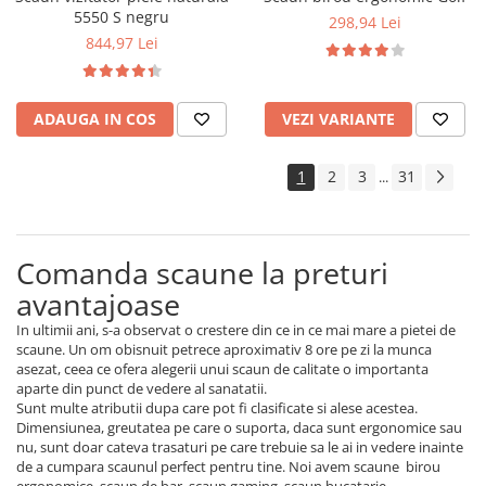
5550 S negru
298,94 Lei
844,97 Lei
ADAUGA IN COS
VEZI VARIANTE
1
2
3
31
...
Comanda scaune la preturi
avantajoase
In ultimii ani, s-a observat o crestere din ce in ce mai mare a pietei de
scaune. Un om obisnuit petrece aproximativ 8 ore pe zi la munca
asezat, ceea ce ofera alegerii unui scaun de calitate o importanta
aparte din punct de vedere al sanatatii.
Sunt multe atributii dupa care pot fi clasificate si alese acestea.
Dimensiunea, greutatea pe care o suporta, daca sunt ergonomice sau
nu, sunt doar cateva trasaturi pe care trebuie sa le ai in vedere inainte
de a cumpara scaunul perfect pentru tine. Noi avem scaune birou