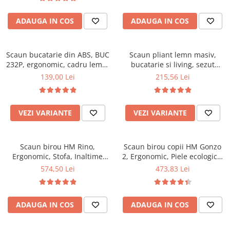
Top saltele 5 cm
94x50x42 cm, alb/gri
Scaune manager
Top saltele 10 cm
ADAUGA IN COS
ADAUGA IN COS
Mobilier bucatarie
Top saltele memory 5 cm
Mese bucatarie
Top saltele MemoHR 6.5 cm
Scaune pentru bucatarie
Scaun bucatarie din ABS, BUC
Saltele ieftine
Scaun pliant lemn masiv,
232P, ergonomic, cadru lemn,
Mobila bucatarie
bucatarie si living, sezut
Saltele cu plasa de arcuri
100 kg
tapitat cu piele ecologica, 100
139,00 Lei
215,56 Lei
Seturi mese si scaune bucatarie
Saltele cu spuma
kg, nuc
Mobilier hol
Mobila hol
VEZI VARIANTE
VEZI VARIANTE
Suporturi si rafturi pantofi
Portmantouri
Scaun birou HM Rino,
Scaun birou copii HM Gonzo
Pantofare
Ergonomic, Stofa, Inaltime
2, Ergonomic, Piele ecologica,
Seturi mobilier hol
reglabila, Mecanism
Inaltime ajustabila, Mecanism
574,50 Lei
473,83 Lei
Stender haine
balansare, 100 kg, 122x61x40
balansare, 90 Kg, Mov
cm, Gri
Suport pentru umerase
Etajere
ADAUGA IN COS
ADAUGA IN COS
Cuiere
Mobilier gradinita