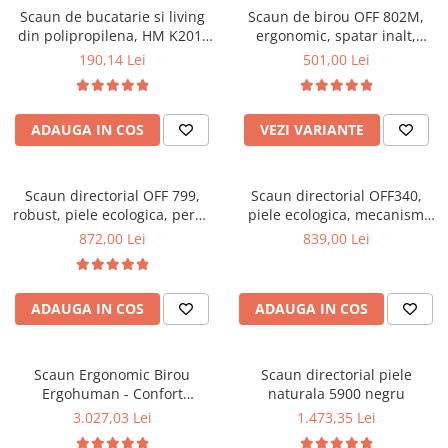
Scaun de bucatarie si living
Scaun de birou OFF 802M,
Mese gradinita
din polipropilena, HM K201,
ergonomic, spatar inalt,
Scaune gradinita
ergonomic, baza lemn masiv,
mecanism balans, roti
190,14 Lei
501,00 Lei
tapiterie cu piele ecologica,
gumate, 100 kg
Set mese si scaune gradinita
100 kg, alb
Mobilier copii
ADAUGA IN COS
VEZI VARIANTE
Mobila camera copii
Scaune birou pentru copii
Saltele patuturi copii
Scaun directorial OFF 799,
Scaun directorial OFF340,
Paturi copii
robust, piele ecologica, perne
piele ecologica, mecanism
duble, baza cromata,
balans, robust, rabatabil 180
Masa si scaune gradinita
872,00 Lei
839,00 Lei
mecanism multiblock, 200 kg
grade, 150 kg
Seturi comode living si dormitor
ADAUGA IN COS
ADAUGA IN COS
Scaun Ergonomic Birou
Scaun directorial piele
Ergohuman - Confort
naturala 5900 negru
Premium, Reglaje Inteligente
3.027,03 Lei
1.473,35 Lei
si Design Modern pentru