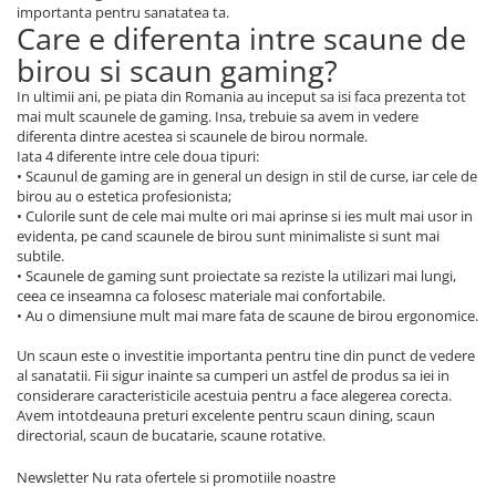
importanta pentru sanatatea ta.
Care e diferenta intre scaune de
birou si scaun gaming?
In ultimii ani, pe piata din Romania au inceput sa isi faca prezenta tot
mai mult scaunele de gaming. Insa, trebuie sa avem in vedere
diferenta dintre acestea si scaunele de birou normale.
Iata 4 diferente intre cele doua tipuri:
• Scaunul de gaming are in general un design in stil de curse, iar cele de
birou au o estetica profesionista;
• Culorile sunt de cele mai multe ori mai aprinse si ies mult mai usor in
evidenta, pe cand scaunele de birou sunt minimaliste si sunt mai
subtile.
• Scaunele de gaming sunt proiectate sa reziste la utilizari mai lungi,
ceea ce inseamna ca folosesc materiale mai confortabile.
• Au o dimensiune mult mai mare fata de scaune de birou ergonomice.
Un scaun este o investitie importanta pentru tine din punct de vedere
al sanatatii. Fii sigur inainte sa cumperi un astfel de produs sa iei in
considerare caracteristicile acestuia pentru a face alegerea corecta.
Avem intotdeauna preturi excelente pentru scaun dining, scaun
directorial, scaun de bucatarie, scaune rotative.
Newsletter
Nu rata ofertele si promotiile noastre